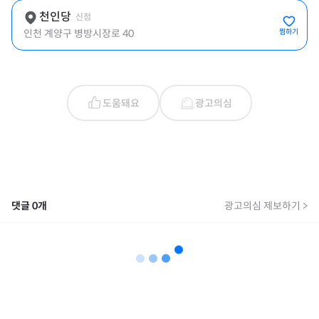
천인당
신점
인천 계양구 병방시장로 40
찜하기
도움돼요
광고의심
댓글
0
개
광고의심 제보하기 >