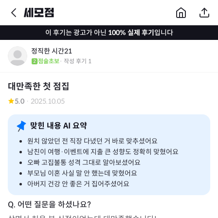
이 후기는 광고가 아닌
100% 실제 후기
입니다
정직한 시간21
점술초보
· 작성 후기
1
대만족한 첫 점집
5.0
·
2025.10.05
맞힌 내용 AI 요약
원치 않았던 전 직장 다녔던 거 바로 맞추셨어요
남친이 여행·이벤트에 지출 큰 성향도 정확히 맞혔어요
오빠 고집불통 성격 그대로 알아보셨어요
부모님 이혼 사실 말 안 했는데 맞혔어요
아버지 건강 안 좋은 거 집어주셨어요