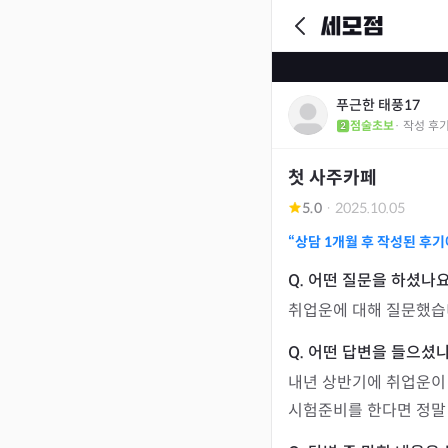
푸근한 태풍17
점술초보
· 작성 후
첫 사주카페
5.0
·
2025.10.05
“상담
1개월
후 작성된 후기
취업운에 대해 질문했습니
내년 상반기에 취업운이 
시험준비를 한다면 정말