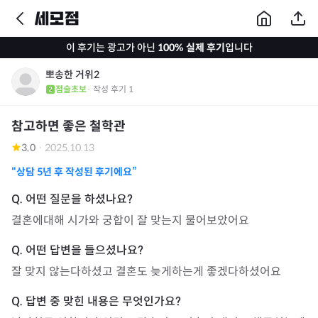
이 후기는 광고가 아닌
100% 실제 후기
입니다
뽀송한 거위2
점술초보
· 작성 후기
1
참고하면 좋은 철학관
3.0
·
2025.10.13
“상담
5년
후 작성된 후기에요”
결혼에대해 시가와 궁합이 잘 맞는지 물어보았어요
잘 맞지 않는다하셨고 결혼도 늦게하는게 좋겠다하셨어요