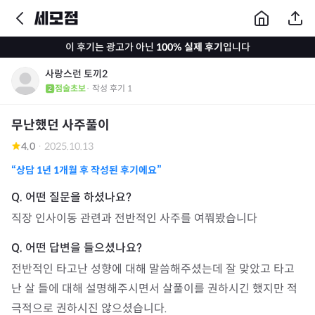
이 후기는 광고가 아닌
100% 실제 후기
입니다
사랑스런 토끼2
점술초보
· 작성 후기
1
무난했던 사주풀이
4.0
·
2025.10.13
“상담
1년 1개월
후 작성된 후기에요”
직장 인사이동 관련과 전반적인 사주를 여쭤봤습니다
전반적인 타고난 성향에 대해 말씀해주셨는데 잘 맞았고 타고
난 살 들에 대해 설명해주시면서 살풀이를 권하시긴 했지만 적
극적으로 권하시진 않으셨습니다.