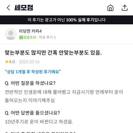
이 후기는 광고가 아닌
100% 실제 후기
입니다
타당한 커피4
점술초보
· 작성 후기
1
맞는부분도 많지만 간혹 안맞는부분도 있음.
4.0
·
2025.10.16
“상담
1개월
후 작성된 후기에요”
전반적인 인생운에 대해 물어봤고 지금시기랑 언제부터 운이 
들어오는지 이야기해주심
10년주기로 운이 바뀐다고 하셨음.