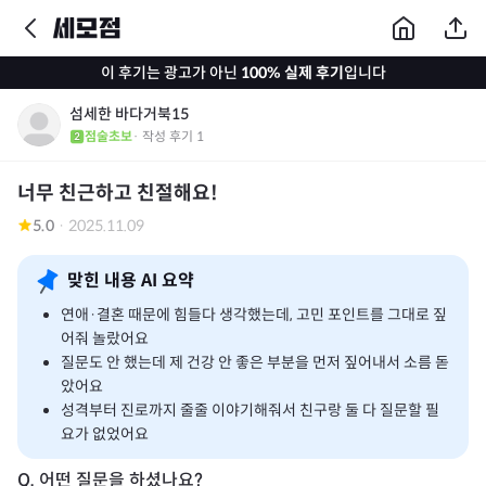
이 후기는 광고가 아닌
100% 실제 후기
입니다
섬세한 바다거북15
점술초보
· 작성 후기
1
너무 친근하고 친절해요!
5.0
·
2025.11.09
맞힌 내용 AI 요약
연애·결혼 때문에 힘들다 생각했는데, 고민 포인트를 그대로 짚
어줘 놀랐어요
질문도 안 했는데 제 건강 안 좋은 부분을 먼저 짚어내서 소름 돋
았어요
성격부터 진로까지 줄줄 이야기해줘서 친구랑 둘 다 질문할 필
요가 없었어요