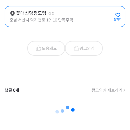
꽃대신당정도령
신점
충남 서산시 덕지천로 19-10 단독주택
찜하기
도움돼요
광고의심
댓글
0
개
광고의심 제보하기 >