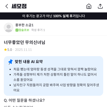
이 후기는 광고가 아닌
100% 실제 후기
입니다
풍부한 소금1
점술초보
· 작성 후기
1
너무좋았던 무의신녀님
5.0
·
2025.11.11
맞힌 내용 AI 요약
처음 뵀는데 엄마랑 동생 성격을 그대로 맞혀서 깜짝 놀랐어요
가족들 성향부터 제가 처한 상황까지 틀린 말이 하나도 없어서
소름 돋았어요
남자친구 직원들까지 궁합 봐주며 사업 방향을 정확히 짚어주셨
어요