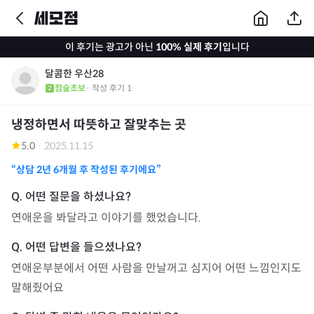
이 후기는 광고가 아닌
100% 실제 후기
입니다
달콤한 우산28
점술초보
· 작성 후기
1
냉정하면서 따뜻하고 잘맞추는 곳
5.0
·
2025.11.15
“상담
2년 6개월
후 작성된 후기에요”
연애운을 봐달라고 이야기를 했었습니다.
연애운부분에서 어떤 사람을 만날꺼고 심지어 어떤 느낌인지도 
말해줬어요