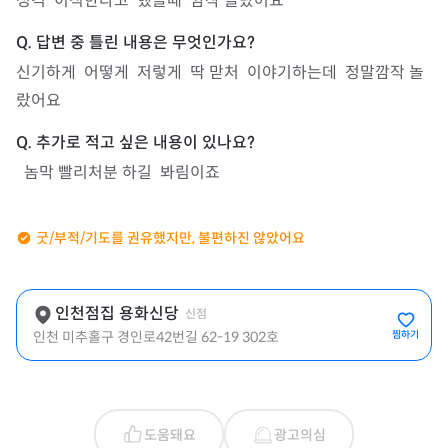
성격  이직한다고  했쓸때  깜작 놀랐어요
신기하게  어떻게  저렇게  딱 맏처  이야기하는데  정말깜작 놀
랐어요
  놈막 빨리처분 하길  봐림이죠
굿/부적/기도를 권유했지만, 불편하진 않았어요
인천점집 용화신당
신점
인천 미추홀구 경인로42번길 62-19 302호
찜하기
도움돼요
광고의심