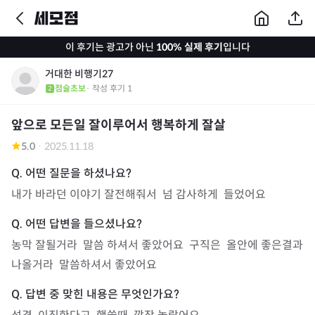
이 후기는 광고가 아닌
100% 실제 후기
입니다
거대한 비행기27
점술초보
· 작성 후기
1
앞으로 모든일 잘이루어서 행복하게 잘살
5.0
·
2025.11.18
내가 바라던 이야기 잘전해줘서  넘 감사하게  들었어요
농막 잘될거라  말씀 하셔서 좋았어요  구직은  올안에 좋은결과 
나올거라  말씀하셔서 좋았어요