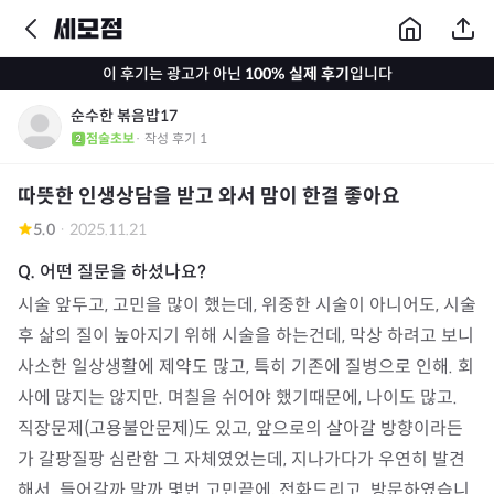
이 후기는 광고가 아닌
100% 실제 후기
입니다
순수한 볶음밥17
점술초보
· 작성 후기
1
따뜻한 인생상담을 받고 와서 맘이 한결 좋아요
5.0
·
2025.11.21
시술 앞두고, 고민을 많이 했는데, 위중한 시술이 아니어도, 시술 
후 삶의 질이 높아지기 위해 시술을 하는건데, 막상 하려고 보니 
사소한 일상생활에 제약도 많고, 특히 기존에 질병으로 인해. 회
사에 많지는 않지만. 며칠을 쉬어야 했기때문에, 나이도 많고. 
직장문제(고용불안문제)도 있고, 앞으로의 살아갈 방향이라든
가 갈팡질팡 심란함 그 자체였었는데, 지나가다가 우연히 발견
해서. 들어갈까 말까 몇번 고민끝에, 전화드리고. 방문하였습니