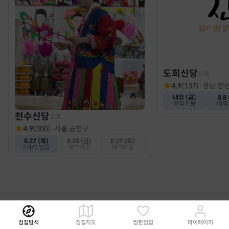
도희신당
신점
4.9
(
137
)
·
경남 양
내일 (금)
8.8
예약가능
예약
천수신당
신점
4.9
(
300
)
·
서울 금천구
8.27 (목)
8.28 (금)
8.29 (토)
2자리 남음
예약마감
예약마감
전국
점집
TOP 5
점집탐색
점집지도
찜한점집
마이페이지