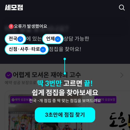
세모점: 광고없는 점집후기 커뮤니티
어떤 점집 찾으시나요?
전국
에 있는
언제
상담 가능한
신점·사주·타로
점집을 찾아요!
어렵게 모셔온 재야의 고수
딱 3번만
고르면
끝!
예약 성공 보장으로 특별히 모십니다!
쉽게 점집을 찾아보세요
예약 성공보장
예약 성공보장
전국
-
개 점집 중 딱 맞는 점집을 보여드려요
3초만에 점집 찾기