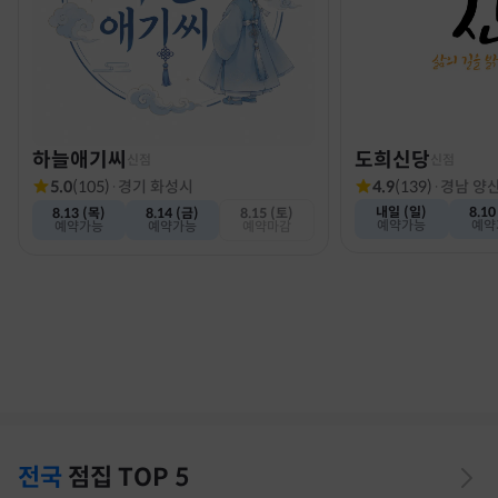
하늘애기씨
도희신당
신점
신점
5.0
(
105
)
·
경기 화성시
4.9
(
139
)
·
경남 양
내일 (일)
8.10
8.13 (목)
8.14 (금)
8.15 (토)
예약가능
예약
예약가능
예약가능
예약마감
전국
점집
TOP 5