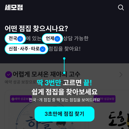
세모점: 광고없는 점집후기 커뮤니티
어떤 점집 찾으시나요?
전국
에 있는
언제
상담 가능한
신점·사주·타로
점집을 찾아요!
어렵게 모셔온 재야의 고수
딱 3번만
고르면
끝!
예약 성공 보장으로 특별히 모십니다!
쉽게 점집을 찾아보세요
예약 성공보장
예약 성공보장
전국
-
개 점집 중 딱 맞는 점집을 보여드려요
3초만에 점집 찾기