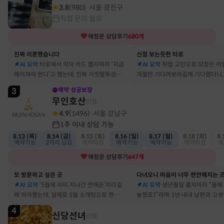
3.8
(
980
)
서울 광진구
·
직접 문의 필요
애정운
상담후기
680
개
진짜 이혼했습니다
신점 보는듯한 타로
AI 요약
타로에서 악마 카드 뽑자마자 ‘지금
AI 요약
취업 고민으로 당장은 어
헤어져야 한다’고 했는데, 진짜 거짓말투성이
개월만 기다려보라길래 기다렸더니, 
결혼 생활 끝에 이혼 숙고 중이에요
그 사람에게 고백받아 사귀게 됐어
3
예약 성공보장
무인호산
신점
4.9
(
1496
)
서울 강남구
·
1주 이내 상담 가능
8.13 (목)
8.14 (금)
8.15 (토)
8.16 (일)
8.17 (월)
8.18 (화)
8.
예약가능
2자리 남음
예약마감
예약가능
예약가능
예약마감
예
애정운
상담후기
647
개
또 방문하고 싶은 곳
다녀오니 마음이 너무 편안해지는 
AI 요약
‘5월에 이미 지나간 연애운’이라길
AI 요약
생년월일 풀자마자 “올해
래 의아했는데, 실제로 5월 소개팅으로 한참
놓쳤죠?”라며 1년 내내 남편과 고
고민했던 사람이 있었어요
딱 맞혀 놀랐어요
4
신당선녀
신점