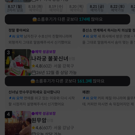
8.17 (월)
8.18 (화)
8.19 (수)
8.20 (목)
8.21 (금)
8.22 (토)
8.
2자리 남음
예약마감
예약마감
예약마감
예약가능
예약가능
예
소름후기가 다른 곳보다
174
배
많아요
정말 좋아써요
AI 요약
남자친구 수호신이 친할머니라며
AI 요약
새 회사에서 받은 연봉‧
외형까지 그대로 말씀해주셔서 신기했어요
을 그대로 말씀하셔서 숨이 멎는 줄
3
예약 성공보장
나라궁 불꽃신녀
신점
4.8
(
602
)
서울 강북구
·
26년 12월 중 상담 가능
소름후기가 다른 곳보다
161.3
배
많아요
신녀님 만수무강하세요 감사합니다
꽤괜!
AI 요약
연애를 쉬고 있는 이유와 다시 시작
AI 요약
커피 체질 아니라며 율무
할 시점까지 설명해주셔서 신기했어요
데, 커피만 마시면 속 뒤집어지던 제
맞았어요
4
예약 성공보장
원무암
신점
4.6
(
607
)
서울 강남구
·
오늘 상담 가능