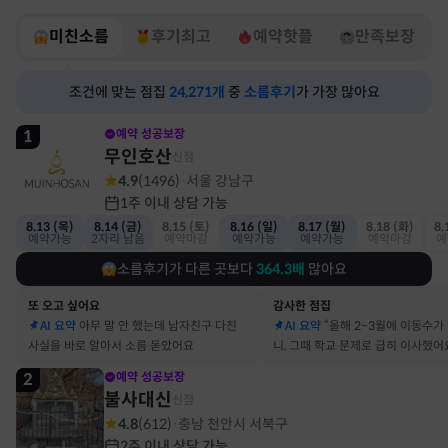
미친소름
후기최고
예약핫플
만족보장
조건에 맞는 점집
24,271
개
중
소름후기
가 가장 많아요
1
예약 성공보장
무인호산
신점
4.9
(
1496
)
서울 강남구
·
1주 이내 상담 가능
8.13 (목)
8.14 (금)
8.15 (토)
8.16 (일)
8.17 (월)
8.18 (화)
8.
예약가능
2자리 남음
예약마감
예약가능
예약가능
예약마감
예
소름후기가 다른 곳보다
364.3
배
많아요
또 오고 싶어요
감사한 점집
AI 요약
아무 말 안 했는데 남자친구 다친
AI 요약
“올해 2~3월에 이동수가
사실을 바로 알아서 소름 돋았어요
니, 그때 학교 문제로 급히 이사했어
2
예약 성공보장
불사대신
신점
4.8
(
612
)
충남 천안시 서북구
·
2주 이내 상담 가능