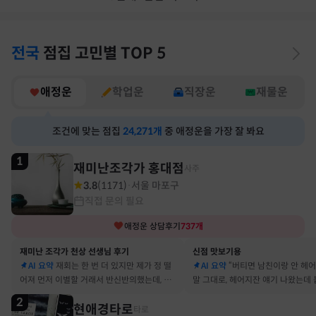
전국
점집
고민별
TOP 5
애정운
학업운
직장운
재물운
조건에 맞는 점집
24,271
개
중 애정운을 가장 잘 봐요
1
재미난조각가 홍대점
사주
3.8
(
1171
)
서울 마포구
·
직접 문의 필요
애정운
상담후기
737
개
재미난 조각가 천상 선생님 후기
신점 맛보기용
AI 요약
재회는 한 번 더 있지만 제가 정 떨
AI 요약
“버티면 남친이랑 안 헤
어져 먼저 이별할 거래서 반신반의했는데, 정
말 그대로, 헤어지잔 얘기 나왔는데 
말 재회 후 제가 먼저 헤어지자고 했어요
금도 연애 이어가고 있어요
2
현애경타로
타로