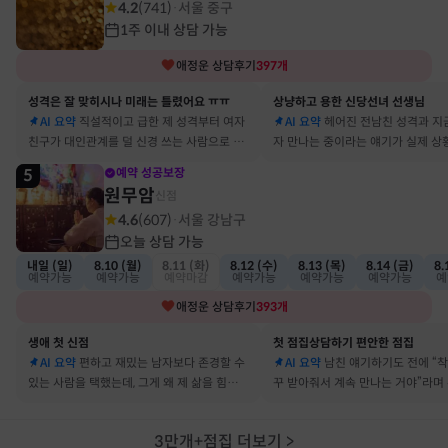
4.2
(
741
)
서울 중구
·
1주 이내 상담 가능
애정운
상담후기
397
개
성격은 잘 맞히시나 미래는 틀렸어요 ㅠㅠ
상냥하고 용한 신당선녀 선생님
AI 요약
직설적이고 급한 제 성격부터 여자
AI 요약
헤어진 전남친 성격과 지
친구가 대인관계를 덜 신경 쓰는 사람으로 바
자 만나는 중이라는 얘기가 실제 상
뀔 거란 말까지 그대로 현실이 됐어요
아서 인정할 수밖에 없었어요
5
예약 성공보장
원무암
신점
4.6
(
607
)
서울 강남구
·
오늘 상담 가능
내일 (일)
8.10 (월)
8.11 (화)
8.12 (수)
8.13 (목)
8.14 (금)
8.
예약가능
예약가능
예약마감
예약가능
예약가능
예약가능
예
애정운
상담후기
393
개
생애 첫 신점
첫 점집상담하기 편안한 점집
AI 요약
편하고 재밌는 남자보다 존경할 수
AI 요약
남친 얘기하기도 전에 “
있는 사람을 택했는데, 그게 왜 제 삶을 힘들게
꾸 받아줘서 계속 만나는 거야”라며
하는지 바로 집어내셔서 놀랐어요
어졌다 재회한 걸 정확히 짚었어요
3만개+점집 더보기
>