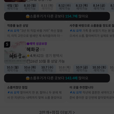
내일 (일)
8.10 (월)
8.11 (화)
8.12 (수)
8.13 (목)
8.14 (금)
8.
예약가능
예약가능
예약마감
예약가능
예약가능
예약가능
예
소름후기가 다른 곳보다
154.7
배
많아요
적중률 높은 상담
AI 요약
“3년 뒤 직업 바뀔 거라” 하신 말씀
AI 요약
가족 중 보청기 끼는 분 
이, 이직 고민으로 밤새던 제 속마음이라 더 신
으셔서 소름, 할아버지가 실제로 보
기했어요
요
5
예약 성공보장
혜화궁
신점
4.9
(
423
)
경기 평택시
·
26년 10월 중 상담 가능
10.5 (월)
10.6 (화)
10.7 (수)
10.8 (목)
10.9 (금)
10.10 (토)
10
예약가능
예약가능
예약가능
예약마감
예약가능
예약가능
예
소름후기가 다른 곳보다
143.4
배
많아요
소름끼쳤던 점집
이 곳을 추천합니다
AI 요약
할아버지 한 분, 할머니 두 분에 제
AI 요약
작년에 결혼한 새댁이고 
사 안 지낸다는 내력까지 맞혀 소름 돋았어요
준비 중이란 걸 단번에 알아맞히셨
3만개+점집 더보기
>