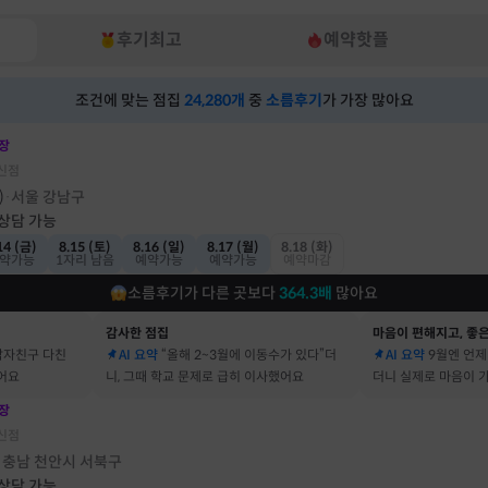
후기최고
예약핫플
조건에 맞는 점집
24,280
개
중
소름후기
가 가장 많아요
장
신점
)
서울 강남구
·
 상담 가능
14 (금)
8.15 (토)
8.16 (일)
8.17 (월)
8.18 (화)
약가능
1자리 남음
예약가능
예약가능
예약마감
소름후기가 다른 곳보다
364.3
배
많아요
감사한 점집
마음이 편해지고, 좋은
남자친구 다친
AI 요약
“올해 2~3월에 이동수가 있다”더
AI 요약
9월엔 언제
어요
니, 그때 학교 문제로 급히 이사했어요
더니 실제로 마음이 
어요
장
신점
충남 천안시 서북구
·
 상담 가능