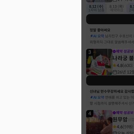
8.12 (수)
8.13 (목)
8.
1자리 남음
예약마감
2
정말 좋아써요
AI 요약
남자친구 수호신이
외형까지 그대로 말씀해주셔서
3
예약 성공보
나라궁 
4.8
(
600
)
26년 12
신녀님 만수무강하세요 감사
AI 요약
연애를 쉬고 있는 
할 시점까지 설명해주셔서 신
4
예약 성공보
원무암
신
4.6
(
598
)
오늘 상담