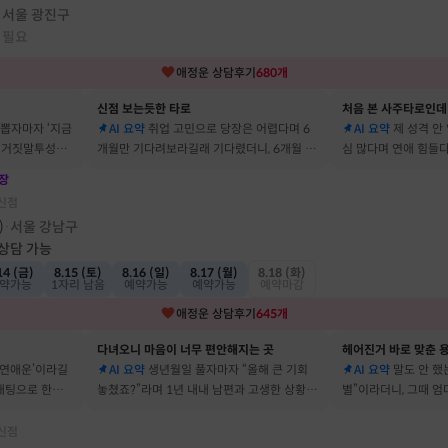
서울 광진구
·
 필요
애정운
상담후기
680
개
신점 보는듯한 타로
처음 본 사주타로인데
 뽑자마자 ‘지금
AI 요약
취업 고민으로 당장은 어렵다며 6
AI 요약
제 성격 안
짜 거짓말투성이
개월만 기다려보라길래 기다렸더니, 6개월 뒤
심 많다며 연애 힘들다
이에요
그 사람에게 고백받아 사귀게 됐어요
남자들이 그 이유로 
장
신점
)
서울 강남구
·
 상담 가능
14 (금)
8.15 (토)
8.16 (일)
8.17 (월)
8.18 (화)
약가능
1자리 남음
예약가능
예약가능
예약마감
애정운
상담후기
645
개
다녀오니 마음이 너무 편안해지는 곳
헤어진거 바로 맞춘 용
 연애운’이라길
AI 요약
생년월일 풀자마자 “올해 큰 기회
AI 요약
말도 안 했는
소개팅으로 한참
놓쳤죠?”라며 1년 내내 남편과 고생한 상황을
별”이라더니, 그때 
딱 맞혀 놀랐어요
헤어졌어요
신점