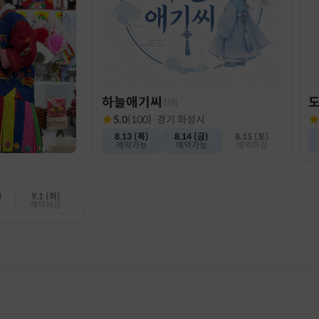
하늘애기씨
신점
5.0
(
100
)
·
경기 화성시
8.13 (목)
8.14 (금)
8.15 (토)
예약가능
예약가능
예약마감
)
9.1 (화)
감
예약마감