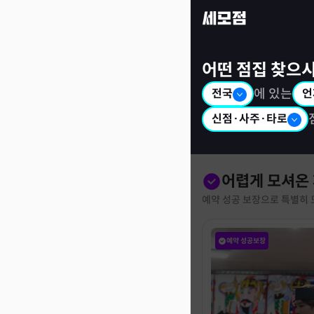
세모점: 광고없는 점집후기 커뮤니티
어떤 점집 찾으
전국
에 있는
언
신점·사주·타로
어렵게 모셔온
예약 성공 보장으로 특별히 
예약 성공보장