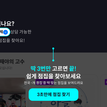
시나요?
제
상담 가능한
점집을 찾아요!
 재야의 고수
딱 3번만
고르면
끝!
모십니다!
쉽게 점집을 찾아보세요
예약 성공보장
전국
-
개 점집 중 딱 맞는 점집을 보여드려요
3초만에 점집 찾기