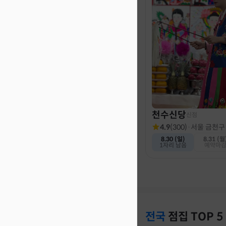
천수신당
신점
4.9
(
300
)
·
서울 금천구
8.30 (일)
8.31 (월
1자리 남음
예약마
전국
점집
TOP 5