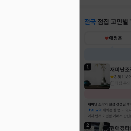
전국
점집
고민별
애정운
1
재미난조
3.8
(
1169
직접 문의
재미난 조각가 천상 선생님 후
AI 요약
재회는 한 번 더 있
어져 먼저 이별할 거래서 반신
말 재회 후 제가 먼저 헤어지
2
현애경타