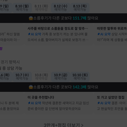
.9 (일)
8.10 (월)
8.11 (화)
8.12 (수)
8.13 (목)
약가능
예약가능
예약마감
예약가능
예약가능
소름후기가 다른 곳보다
151.7
배
많아요
사주를 바탕으로 소름돋을 정도로 잘 맞추는 곳
따뜻한 말투와 위로까
거라” 하신 말씀
AI 요약
가족 중 보청기 끼는 분 있냐며 물
AI 요약
상담 시작하
속마음이라 더 신
으셔서 소름, 할아버지가 실제로 보청기 쓰세
아?”라며 제 상황을
요
장
점
경기 평택시
·
월 중 상담 가능
.6 (화)
10.7 (수)
10.8 (목)
10.9 (금)
10.10 (토)
약가능
예약가능
예약마감
예약가능
예약가능
소름후기가 다른 곳보다
142.3
배
많아요
이 곳을 추천합니다
또 가고 싶었던 점집
머니 두 분에 제
AI 요약
작년에 결혼한 새댁이고 지금 임신
AI 요약
결혼·아이 
 소름 돋았어요
준비 중이란 걸 단번에 알아맞히셨어요
고 현실적인 조언을 
3만개+점집 더보기
>