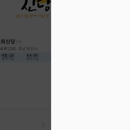
도희신당
신점
4.9
(
138
)
·
경남 양산시
내일 (금)
8.8 (토)
8.9 (일)
예약가능
예약가능
예약가능
동인당
신점
4.9
(
88
)
·
경기 파주시
8.24 (월)
8.25 (화)
2자리 남음
예약마감