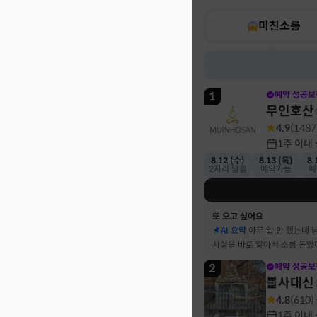
미친소름
1
예약 성공보
무인호산
4.9
(
1487
1주 이내
8.12 (수)
8.13 (목)
8.
2자리 남음
예약가능
예
또 오고 싶어요
AI 요약
아무 말 안 했는데 
사실을 바로 알아서 소름 돋았
2
예약 성공보
불사대신
4.8
(
610
)
1주 이내