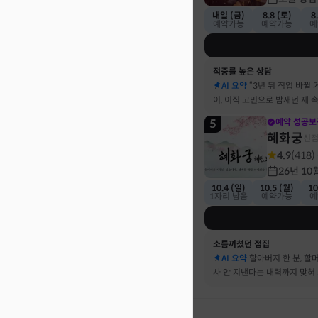
내일 (금)
8.8 (토)
8
예약가능
예약가능
예
적중률 높은 상담
AI 요약
“3년 뒤 직업 바뀔 
이, 이직 고민으로 밤새던 제 
기했어요
5
예약 성공보
혜화궁
신
4.9
(
418
)
26년 10
10.4 (일)
10.5 (월)
10
1자리 남음
예약가능
예
소름끼쳤던 점집
AI 요약
할아버지 한 분, 할
사 안 지낸다는 내력까지 맞혀