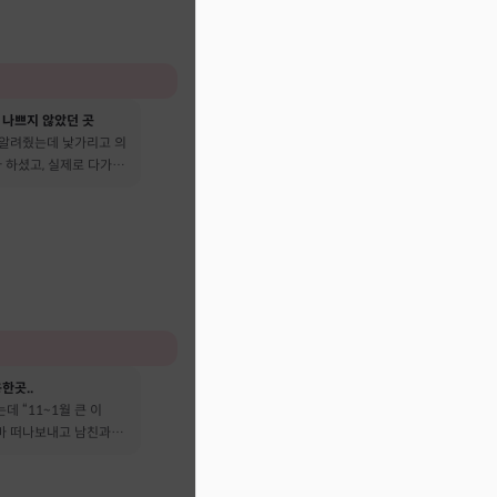
 나쁘지 않았던 곳
 알려줬는데 낯가리고 의
 하셨고, 실제로 다가온
다 떠났어요
한곳..
데 “11~1월 큰 이
엄마 떠나보내고 남친과도