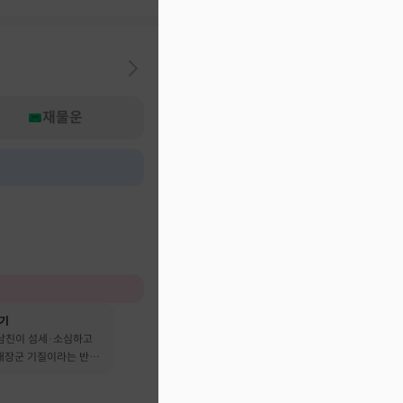
재물운
후기
 남친이 섬세·소심하고
 대장군 기질이라는 반전
어요