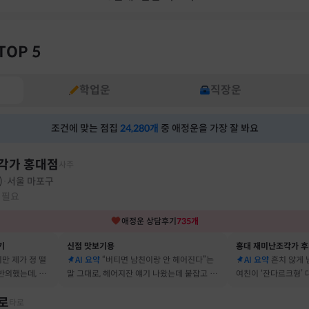
TOP 5
학업운
직장운
조건에 맞는 점집
24,280
개
중 애정운을 가장 잘 봐요
각가 홍대점
사주
)
서울 마포구
·
 필요
애정운
상담후기
735
개
기
신점 맛보기용
홍대 재미난조각가 
지만 제가 정 떨
AI 요약
“버티면 남친이랑 안 헤어진다”는
AI 요약
흔치 않게
반의했는데, 정
말 그대로, 헤어지잔 얘기 나왔는데 붙잡고 지
여친이 ‘잔다르크형’
자고 했어요
금도 연애 이어가고 있어요
캐릭터, 바로 짚어냈
로
타로