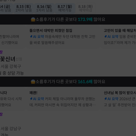
14 (금)
8.15 (토)
8.16 (일)
8.17 (월)
8.18 (화)
자리 남음
2자리 남음
1자리 남음
예약가능
예약마감
소름후기가 다른 곳보다
173.9
배
많아요
들으면서 대박만 외쳤던 점집
고민이 있을 때 해답
 친할머니라며
AI 요약
마음속에만 두던 대학원 진학 고민
AI 요약
임용 준비한
 신기했어요
을 바로 말씀해주셨어요
임이죠?’라며 제가 
장
불꽃신녀
신점
서울 강북구
·
월 중 상담 가능
소름후기가 다른 곳보다
161.6
배
많아요
합니다
꽤괜!
신녀님 복 많이 받으
이유와 다시 시작
AI 요약
커피 체질 아니라며 율무차 권했는
AI 요약
2026년 
기했어요
데, 커피만 마시면 속 뒤집어지던 제 상황과 딱
고 살 일’ 추천받아 
맞았어요
장
점
서울 강남구
·
 가능