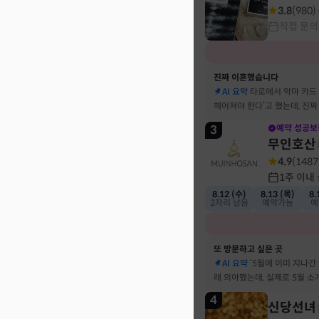
3.8
(
980
)
직접 문의
진짜 이혼했습니다
AI 요약
타로에서 악마 카드
헤어져야 한다’고 했는데, 진
결혼 생활 끝에 이혼 숙고 중
3
예약 성공보
무인호산
4.9
(
1487
1주 이내
8.12 (수)
8.13 (목)
8.
2자리 남음
예약가능
예
또 방문하고 싶은 곳
AI 요약
‘5월에 이미 지나간
래 의아했는데, 실제로 5월 
고민했던 사람이 있었어요
4
신당선녀