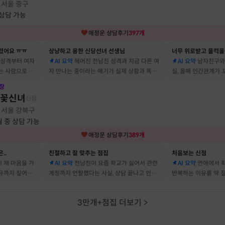
서울 중구
·
 상담 가능
애정운
상담후기
397
개
렸어요 ㅠㅠ
상냥하고 용한 신당선녀 선생님
너무 위로받고 울컥울
 성격부터 여자
AI 요약
헤어진 전남친 성격과 지금 다른 여
AI 요약
남자친구와
는 사람으로 바
자 만나는 중이라는 얘기가 실제 상황과 똑같
실, 올해 인간관계가
 됐어요
아서 인정할 수밖에 없었어요
얘기해줘서 놀랐어요
장
불꽃신녀
신점
서울 강북구
·
월 중 상담 가능
애정운
상담후기
389
개
..
친절하고 잘 맞추는 점집
처음보는 신점
 제 마음을 가
AI 요약
전남친이 요즘 학교가 싫어서 관련
AI 요약
연애에서 확
이유까지 짚어줘
계정까지 언팔했다는 사실, 상담 끝나고 인스
반복하는 이유를 딱 
타 확인해보니 그대로였어요
빗나가서 소름이었어
3만개+점집 더보기
>