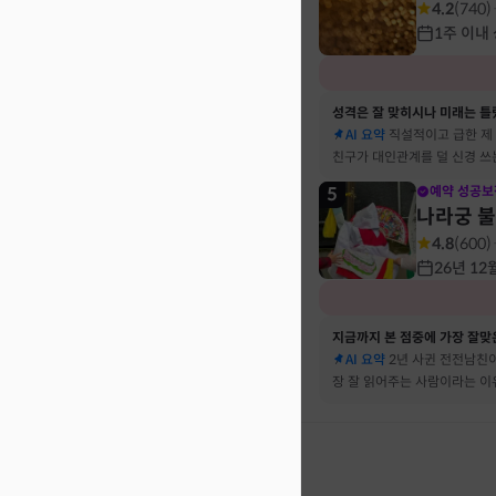
4.2
(
740
)
1주 이내
성격은 잘 맞히시나 미래는 틀
AI 요약
직설적이고 급한 제
친구가 대인관계를 덜 신경 쓰
뀔 거란 말까지 그대로 현실이
5
예약 성공보
나라궁 
4.8
(
600
)
26년 12
지금까지 본 점중에 가장 잘맞은
AI 요약
2년 사귄 전전남친이
장 잘 읽어주는 사람이라는 
서 재회 고민이 확실해졌어요