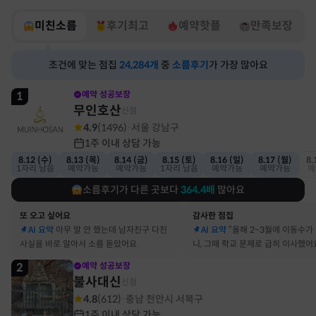
미친소름
후기최고
예약핫플
만족보장
조건에 맞는 점집
24,284
개
중
소름후기
가 가장 많아요
1
예약 성공보장
무인호산
신점
4.9
(
1496
)
서울 강남구
·
1주 이내 상담 가능
8.12 (수)
8.13 (목)
8.14 (금)
8.15 (토)
8.16 (일)
8.17 (월)
8.
1자리 남음
예약가능
예약가능
1자리 남음
예약가능
예약가능
예
소름후기가 다른 곳보다
364.4
배
많아요
또 오고 싶어요
감사한 점집
AI 요약
아무 말 안 했는데 남자친구 다친
AI 요약
“올해 2~3월에 이동수가
사실을 바로 알아서 소름 돋았어요
니, 그때 학교 문제로 급히 이사했어
2
예약 성공보장
불사대신
신점
4.8
(
612
)
충남 천안시 서북구
·
1주 이내 상담 가능