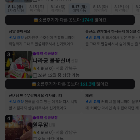
8.14 (금)
8.15 (토)
8.16 (일)
8.17 (월)
8.18 (화)
8.19 (수)
8.
1자리 남음
예약마감
예약마감
예약가능
예약마감
예약마감
예
소름후기가 다른 곳보다
174
배
많아요
정말 좋아써요
AI 요약
남자친구 수호신이 친할머니라며
AI 요약
새 회사에서 받은 연봉‧
외형까지 그대로 말씀해주셔서 신기했어요
을 그대로 말씀하셔서 숨이 멎는 줄
3
예약 성공보장
나라궁 불꽃신녀
신점
4.8
(
602
)
서울 강북구
·
26년 12월 중 상담 가능
소름후기가 다른 곳보다
161.3
배
많아요
신녀님 만수무강하세요 감사합니다
꽤괜!
AI 요약
연애를 쉬고 있는 이유와 다시 시작
AI 요약
커피 체질 아니라며 율무
할 시점까지 설명해주셔서 신기했어요
데, 커피만 마시면 속 뒤집어지던 제
맞았어요
4
예약 성공보장
원무암
신점
4.6
(
607
)
서울 강남구
·
오늘 상담 가능