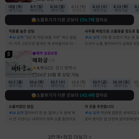
내일 (토)
8.9 (일)
8.10 (월)
8.11 (화)
8.12 (수)
8.13 (목)
8.
예약가능
예약가능
예약가능
예약마감
예약가능
예약가능
예
소름후기가 다른 곳보다
154.7
배
많아요
적중률 높은 상담
AI 요약
“3년 뒤 직업 바뀔 거라” 하신 말씀
AI 요약
가족 중 보청기 끼는 분 
이, 이직 고민으로 밤새던 제 속마음이라 더 신
으셔서 소름, 할아버지가 실제로 보
기했어요
요
5
예약 성공보장
혜화궁
신점
4.9
(
423
)
경기 평택시
·
26년 10월 중 상담 가능
10.5 (월)
10.6 (화)
10.7 (수)
10.8 (목)
10.9 (금)
10.10 (토)
10
예약가능
예약가능
예약가능
예약마감
예약가능
예약가능
예
소름후기가 다른 곳보다
143.4
배
많아요
소름끼쳤던 점집
이 곳을 추천합니다
AI 요약
할아버지 한 분, 할머니 두 분에 제
AI 요약
작년에 결혼한 새댁이고 
사 안 지낸다는 내력까지 맞혀 소름 돋았어요
준비 중이란 걸 단번에 알아맞히셨
3만개+점집 더보기
>