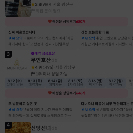
3.8
(
980
)
서울 광진구
·
직접 문의 필요
애정운
상담후기
680
개
진짜 이혼했습니다
신점 보는듯한 타로
AI 요약
타로에서 악마 카드 뽑자마자 ‘지금
AI 요약
취업 고민으로 당장은 어
헤어져야 한다’고 했는데, 진짜 거짓말투성이
개월만 기다려보라길래 기다렸더니, 
결혼 생활 끝에 이혼 숙고 중이에요
그 사람에게 고백받아 사귀게 됐어
3
예약 성공보장
무인호산
신점
4.9
(
1496
)
서울 강남구
·
1주 이내 상담 가능
8.12 (수)
8.13 (목)
8.14 (금)
8.15 (토)
8.16 (일)
8.17 (월)
8.
1자리 남음
예약가능
예약가능
1자리 남음
예약가능
예약가능
예
애정운
상담후기
646
개
또 방문하고 싶은 곳
다녀오니 마음이 너무 편안해지는 
AI 요약
‘5월에 이미 지나간 연애운’이라길
AI 요약
생년월일 풀자마자 “올해
래 의아했는데, 실제로 5월 소개팅으로 한참
놓쳤죠?”라며 1년 내내 남편과 고
고민했던 사람이 있었어요
딱 맞혀 놀랐어요
4
신당선녀
신점