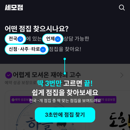
세모점: 광고없는 점집후기 커뮤니티
어떤 점집 찾으시나요?
전국
에 있는
언제
상담 가능한
신점·사주·타로
점집을 찾아요!
어렵게 모셔온 재야의 고수
딱 3번만
고르면
끝!
예약 성공 보장으로 특별히 모십니다!
쉽게 점집을 찾아보세요
예약 성공보장
예약 성공보장
전국
-
개 점집 중 딱 맞는 점집을 보여드려요
3초만에 점집 찾기