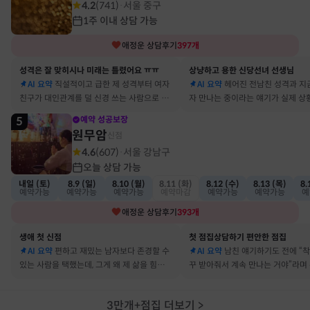
4.2
(
741
)
서울 중구
·
1주 이내 상담 가능
애정운
상담후기
397
개
성격은 잘 맞히시나 미래는 틀렸어요 ㅠㅠ
상냥하고 용한 신당선녀 선생님
AI 요약
직설적이고 급한 제 성격부터 여자
AI 요약
헤어진 전남친 성격과 지
친구가 대인관계를 덜 신경 쓰는 사람으로 바
자 만나는 중이라는 얘기가 실제 상
뀔 거란 말까지 그대로 현실이 됐어요
아서 인정할 수밖에 없었어요
5
예약 성공보장
원무암
신점
4.6
(
607
)
서울 강남구
·
오늘 상담 가능
내일 (토)
8.9 (일)
8.10 (월)
8.11 (화)
8.12 (수)
8.13 (목)
8.
예약가능
예약가능
예약가능
예약마감
예약가능
예약가능
예
애정운
상담후기
393
개
생애 첫 신점
첫 점집상담하기 편안한 점집
AI 요약
편하고 재밌는 남자보다 존경할 수
AI 요약
남친 얘기하기도 전에 “
있는 사람을 택했는데, 그게 왜 제 삶을 힘들게
꾸 받아줘서 계속 만나는 거야”라며
하는지 바로 집어내셔서 놀랐어요
어졌다 재회한 걸 정확히 짚었어요
3만개+점집 더보기
>