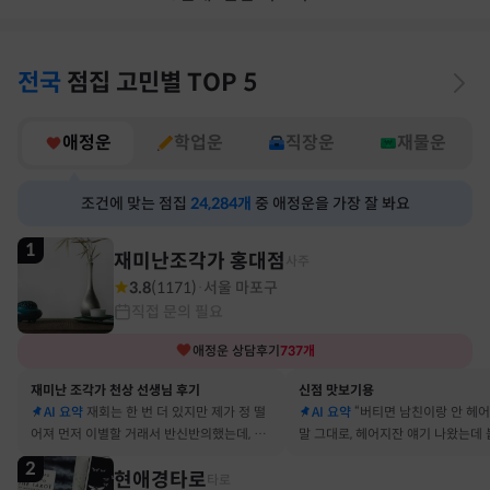
전국
점집
고민별
TOP 5
애정운
학업운
직장운
재물운
조건에 맞는 점집
24,284
개
중 애정운을 가장 잘 봐요
1
재미난조각가 홍대점
사주
3.8
(
1171
)
서울 마포구
·
직접 문의 필요
애정운
상담후기
737
개
재미난 조각가 천상 선생님 후기
신점 맛보기용
AI 요약
재회는 한 번 더 있지만 제가 정 떨
AI 요약
“버티면 남친이랑 안 헤
어져 먼저 이별할 거래서 반신반의했는데, 정
말 그대로, 헤어지잔 얘기 나왔는데 
말 재회 후 제가 먼저 헤어지자고 했어요
금도 연애 이어가고 있어요
2
현애경타로
타로