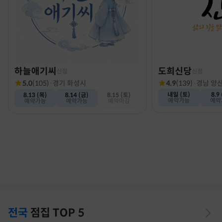
하늘애기씨
도희신당
신점
신점
5.0
(
105
)
·
경기 화성시
4.9
(
139
)
·
경남 양
내일 (토)
8.9
8.13 (목)
8.14 (금)
8.15 (토)
예약가능
예약
예약가능
예약가능
예약마감
전국
점집
TOP 5