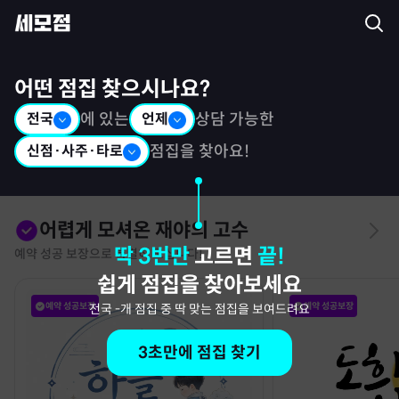
세모점: 광고없는 점집후기 커뮤니티
어떤 점집 찾으시나요?
전국
에 있는
언제
상담 가능한
신점·사주·타로
점집을 찾아요!
어렵게 모셔온 재야의 고수
딱 3번만
고르면
끝!
예약 성공 보장으로 특별히 모십니다!
쉽게 점집을 찾아보세요
예약 성공보장
예약 성공보장
전국
-
개 점집 중 딱 맞는 점집을 보여드려요
3초만에 점집 찾기