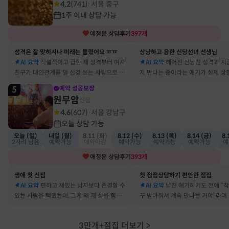
4.2
(
741
)
서울 중구
·
1주 이내 상담 가능
애정운
상담후기
397
개
성격은 잘 맞히시나 미래는 틀렸어요 ㅠㅠ
상냥하고 용한 신당선녀 선생님
AI 요약
직설적이고 급한 제 성격부터 여자
AI 요약
헤어진 전남친 성격과 지
친구가 대인관계를 덜 신경 쓰는 사람으로 바
자 만나는 중이라는 얘기가 실제 상
뀔 거란 말까지 그대로 현실이 됐어요
아서 인정할 수밖에 없었어요
5
예약 성공보장
원무암
신점
4.6
(
607
)
서울 강남구
·
오늘 상담 가능
오늘 (일)
내일 (월)
8.11 (화)
8.12 (수)
8.13 (목)
8.14 (금)
8.
2자리 남음
예약가능
예약마감
예약가능
예약가능
예약가능
예
애정운
상담후기
393
개
생애 첫 신점
첫 점집상담하기 편안한 점집
AI 요약
편하고 재밌는 남자보다 존경할 수
AI 요약
남친 얘기하기도 전에 “
있는 사람을 택했는데, 그게 왜 제 삶을 힘들게
꾸 받아줘서 계속 만나는 거야”라며
하는지 바로 집어내셔서 놀랐어요
어졌다 재회한 걸 정확히 짚었어요
3만개+점집 더보기
>