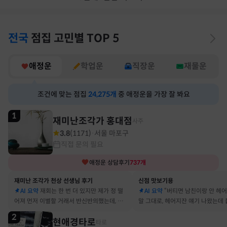
전국
점집
고민별
TOP 5
애정운
학업운
직장운
재물운
조건에 맞는 점집
24,275
개
중 애정운을 가장 잘 봐요
1
재미난조각가 홍대점
사주
3.8
(
1171
)
서울 마포구
·
직접 문의 필요
애정운
상담후기
737
개
재미난 조각가 천상 선생님 후기
신점 맛보기용
AI 요약
재회는 한 번 더 있지만 제가 정 떨
AI 요약
“버티면 남친이랑 안 헤
어져 먼저 이별할 거래서 반신반의했는데, 정
말 그대로, 헤어지잔 얘기 나왔는데 
말 재회 후 제가 먼저 헤어지자고 했어요
금도 연애 이어가고 있어요
2
현애경타로
타로