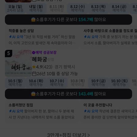
오늘 (일)
내일 (월)
8.11 (화)
8.12 (수)
8.13 (목)
8.14 (금)
8.
2자리 남음
예약가능
예약마감
예약가능
예약가능
예약가능
예
소름후기가 다른 곳보다
154.7
배
많아요
적중률 높은 상담
AI 요약
“3년 뒤 직업 바뀔 거라” 하신 말씀
AI 요약
가족 중 보청기 끼는 분 
이, 이직 고민으로 밤새던 제 속마음이라 더 신
으셔서 소름, 할아버지가 실제로 보
기했어요
요
5
예약 성공보장
혜화궁
신점
4.9
(
423
)
경기 평택시
·
26년 10월 중 상담 가능
10.5 (월)
10.6 (화)
10.7 (수)
10.8 (목)
10.9 (금)
10.10 (토)
10
예약가능
예약가능
예약가능
예약마감
예약가능
예약가능
예
소름후기가 다른 곳보다
143.4
배
많아요
소름끼쳤던 점집
이 곳을 추천합니다
AI 요약
할아버지 한 분, 할머니 두 분에 제
AI 요약
작년에 결혼한 새댁이고 
사 안 지낸다는 내력까지 맞혀 소름 돋았어요
준비 중이란 걸 단번에 알아맞히셨
3만개+점집 더보기
>