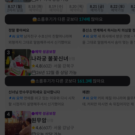
8.17 (월)
8.18 (화)
8.19 (수)
8.20 (목)
8.21 (금)
8.22 (토)
8.
2자리 남음
예약마감
예약마감
예약마감
예약가능
예약가능
예
소름후기가 다른 곳보다
174
배
많아요
정말 좋아써요
AI 요약
남자친구 수호신이 친할머니라며
AI 요약
새 회사에서 받은 연봉‧
외형까지 그대로 말씀해주셔서 신기했어요
을 그대로 말씀하셔서 숨이 멎는 줄
3
예약 성공보장
나라궁 불꽃신녀
신점
4.8
(
602
)
서울 강북구
·
26년 12월 중 상담 가능
소름후기가 다른 곳보다
161.3
배
많아요
신녀님 만수무강하세요 감사합니다
꽤괜!
AI 요약
연애를 쉬고 있는 이유와 다시 시작
AI 요약
커피 체질 아니라며 율무
할 시점까지 설명해주셔서 신기했어요
데, 커피만 마시면 속 뒤집어지던 제
맞았어요
4
예약 성공보장
원무암
신점
4.6
(
607
)
서울 강남구
·
오늘 상담 가능