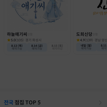
하늘애기씨
도희신당
신점
신점
5.0
(
105
)
·
경기 화성시
4.9
(
139
)
·
경남 양
내일 (월)
8.11
8.13 (목)
8.14 (금)
8.15 (토)
예약가능
예약
예약가능
예약가능
예약마감
전국
점집
TOP 5