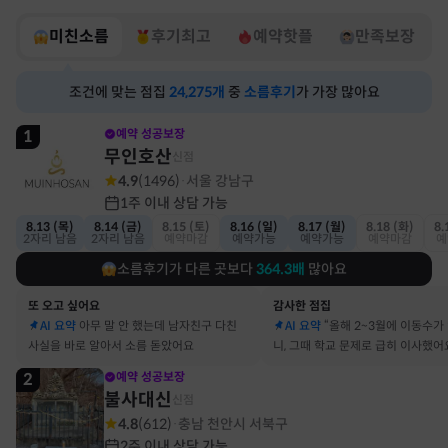
미친소름
후기최고
예약핫플
만족보장
조건에 맞는 점집
24,275
개
중
소름후기
가 가장 많아요
1
예약 성공보장
무인호산
신점
4.9
(
1496
)
서울 강남구
·
1주 이내 상담 가능
8.13 (목)
8.14 (금)
8.15 (토)
8.16 (일)
8.17 (월)
8.18 (화)
8.
2자리 남음
2자리 남음
예약마감
예약가능
예약가능
예약마감
예
소름후기가 다른 곳보다
364.3
배
많아요
또 오고 싶어요
감사한 점집
AI 요약
아무 말 안 했는데 남자친구 다친
AI 요약
“올해 2~3월에 이동수가
사실을 바로 알아서 소름 돋았어요
니, 그때 학교 문제로 급히 이사했어
2
예약 성공보장
불사대신
신점
4.8
(
612
)
충남 천안시 서북구
·
2주 이내 상담 가능