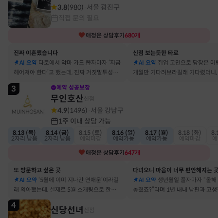
3.8
(
980
)
서울 광진구
·
직접 문의 필요
애정운
상담후기
680
개
진짜 이혼했습니다
신점 보는듯한 타로
AI 요약
타로에서 악마 카드 뽑자마자 ‘지금
AI 요약
취업 고민으로 당장은 어
헤어져야 한다’고 했는데, 진짜 거짓말투성이
개월만 기다려보라길래 기다렸더니, 
결혼 생활 끝에 이혼 숙고 중이에요
그 사람에게 고백받아 사귀게 됐어
3
예약 성공보장
무인호산
신점
4.9
(
1496
)
서울 강남구
·
1주 이내 상담 가능
8.13 (목)
8.14 (금)
8.15 (토)
8.16 (일)
8.17 (월)
8.18 (화)
8.
2자리 남음
2자리 남음
예약마감
예약가능
예약가능
예약마감
예
애정운
상담후기
647
개
또 방문하고 싶은 곳
다녀오니 마음이 너무 편안해지는 
AI 요약
‘5월에 이미 지나간 연애운’이라길
AI 요약
생년월일 풀자마자 “올해
래 의아했는데, 실제로 5월 소개팅으로 한참
놓쳤죠?”라며 1년 내내 남편과 고
고민했던 사람이 있었어요
딱 맞혀 놀랐어요
4
신당선녀
신점