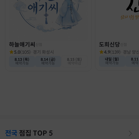
하늘애기씨
도희신당
신점
신점
5.0
(
105
)
·
경기 화성시
4.9
(
139
)
·
경남 양
내일 (월)
8.11
8.13 (목)
8.14 (금)
8.15 (토)
예약가능
예약
예약가능
예약가능
예약마감
전국
점집
TOP 5