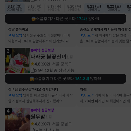
8.17 (월)
8.18 (화)
8.19 (수)
8.20 (목)
8.21 (금)
8.22 (토)
8.
2자리 남음
예약마감
예약마감
예약마감
예약가능
예약가능
예
소름후기가 다른 곳보다
174
배
많아요
정말 좋아써요
AI 요약
남자친구 수호신이 친할머니라며
AI 요약
새 회사에서 받은 연봉‧
외형까지 그대로 말씀해주셔서 신기했어요
을 그대로 말씀하셔서 숨이 멎는 줄
3
예약 성공보장
나라궁 불꽃신녀
신점
4.8
(
602
)
서울 강북구
·
26년 12월 중 상담 가능
소름후기가 다른 곳보다
161.3
배
많아요
신녀님 만수무강하세요 감사합니다
꽤괜!
AI 요약
연애를 쉬고 있는 이유와 다시 시작
AI 요약
커피 체질 아니라며 율무
할 시점까지 설명해주셔서 신기했어요
데, 커피만 마시면 속 뒤집어지던 제
맞았어요
4
예약 성공보장
원무암
신점
4.6
(
607
)
서울 강남구
·
오늘 상담 가능