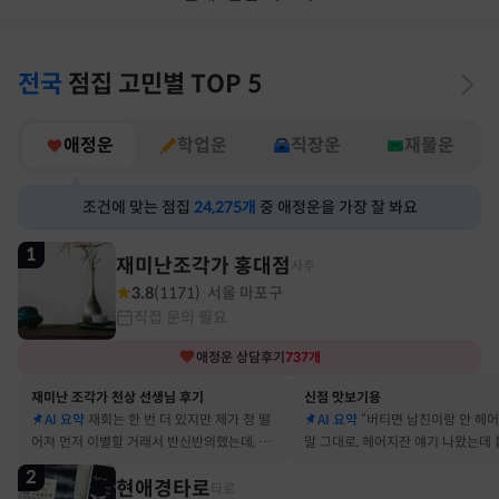
전국
점집
고민별
TOP 5
애정운
학업운
직장운
재물운
조건에 맞는 점집
24,275
개
중 애정운을 가장 잘 봐요
1
재미난조각가 홍대점
사주
3.8
(
1171
)
서울 마포구
·
직접 문의 필요
애정운
상담후기
737
개
재미난 조각가 천상 선생님 후기
신점 맛보기용
AI 요약
재회는 한 번 더 있지만 제가 정 떨
AI 요약
“버티면 남친이랑 안 헤
어져 먼저 이별할 거래서 반신반의했는데, 정
말 그대로, 헤어지잔 얘기 나왔는데 
말 재회 후 제가 먼저 헤어지자고 했어요
금도 연애 이어가고 있어요
2
현애경타로
타로