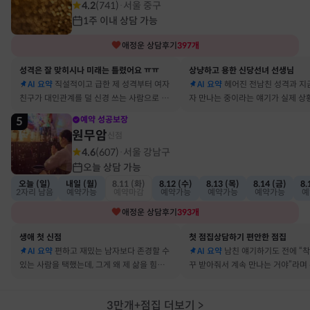
4.2
(
741
)
서울 중구
·
1주 이내 상담 가능
애정운
상담후기
397
개
성격은 잘 맞히시나 미래는 틀렸어요 ㅠㅠ
상냥하고 용한 신당선녀 선생님
AI 요약
직설적이고 급한 제 성격부터 여자
AI 요약
헤어진 전남친 성격과 지
친구가 대인관계를 덜 신경 쓰는 사람으로 바
자 만나는 중이라는 얘기가 실제 상
뀔 거란 말까지 그대로 현실이 됐어요
아서 인정할 수밖에 없었어요
5
예약 성공보장
원무암
신점
4.6
(
607
)
서울 강남구
·
오늘 상담 가능
오늘 (일)
내일 (월)
8.11 (화)
8.12 (수)
8.13 (목)
8.14 (금)
8.
2자리 남음
예약가능
예약마감
예약가능
예약가능
예약가능
예
애정운
상담후기
393
개
생애 첫 신점
첫 점집상담하기 편안한 점집
AI 요약
편하고 재밌는 남자보다 존경할 수
AI 요약
남친 얘기하기도 전에 “
있는 사람을 택했는데, 그게 왜 제 삶을 힘들게
꾸 받아줘서 계속 만나는 거야”라며
하는지 바로 집어내셔서 놀랐어요
어졌다 재회한 걸 정확히 짚었어요
3만개+점집 더보기
>