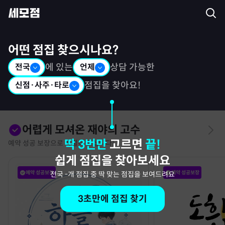
세모점: 광고없는 점집후기 커뮤니티
어떤 점집 찾으시나요?
전국
에 있는
언제
상담 가능한
신점·사주·타로
점집을 찾아요!
어렵게 모셔온 재야의 고수
딱 3번만
고르면
끝!
예약 성공 보장으로 특별히 모십니다!
쉽게 점집을 찾아보세요
예약 성공보장
예약 성공보장
전국
-
개 점집 중 딱 맞는 점집을 보여드려요
3초만에 점집 찾기