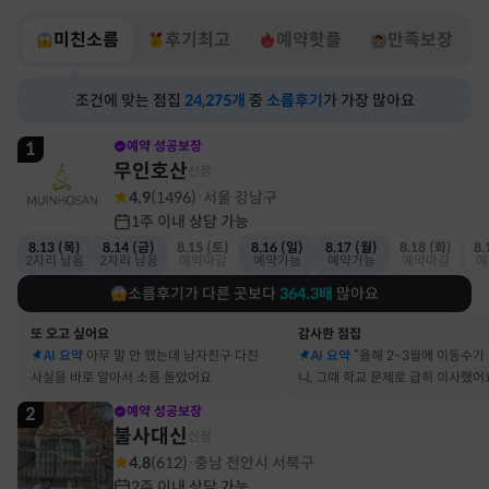
미친소름
후기최고
예약핫플
만족보장
조건에 맞는 점집
24,275
개
중
소름후기
가 가장 많아요
1
예약 성공보장
무인호산
신점
4.9
(
1496
)
서울 강남구
·
1주 이내 상담 가능
8.13 (목)
8.14 (금)
8.15 (토)
8.16 (일)
8.17 (월)
8.18 (화)
8.
2자리 남음
2자리 남음
예약마감
예약가능
예약가능
예약마감
예
소름후기가 다른 곳보다
364.3
배
많아요
또 오고 싶어요
감사한 점집
AI 요약
아무 말 안 했는데 남자친구 다친
AI 요약
“올해 2~3월에 이동수가
사실을 바로 알아서 소름 돋았어요
니, 그때 학교 문제로 급히 이사했어
2
예약 성공보장
불사대신
신점
4.8
(
612
)
충남 천안시 서북구
·
2주 이내 상담 가능