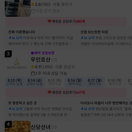
3.8
(
980
)
서울 광진구
·
직접 문의 필요
애정운
상담후기
680
개
진짜 이혼했습니다
신점 보는듯한 타로
AI 요약
타로에서 악마 카드 뽑자마자 ‘지금
AI 요약
취업 고민으로 당장은 어
헤어져야 한다’고 했는데, 진짜 거짓말투성이
개월만 기다려보라길래 기다렸더니, 
결혼 생활 끝에 이혼 숙고 중이에요
그 사람에게 고백받아 사귀게 됐어
3
예약 성공보장
무인호산
신점
4.9
(
1496
)
서울 강남구
·
1주 이내 상담 가능
8.13 (목)
8.14 (금)
8.15 (토)
8.16 (일)
8.17 (월)
8.18 (화)
8.
2자리 남음
2자리 남음
예약마감
예약가능
예약가능
예약마감
예
애정운
상담후기
647
개
또 방문하고 싶은 곳
다녀오니 마음이 너무 편안해지는 
AI 요약
‘5월에 이미 지나간 연애운’이라길
AI 요약
생년월일 풀자마자 “올해
래 의아했는데, 실제로 5월 소개팅으로 한참
놓쳤죠?”라며 1년 내내 남편과 고
고민했던 사람이 있었어요
딱 맞혀 놀랐어요
4
신당선녀
신점