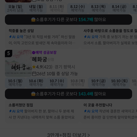
오늘 (일)
내일 (월)
8.11 (화)
8.12 (수)
8.13 (목)
8.14 (금)
8.
2자리 남음
예약가능
예약마감
예약가능
예약가능
예약가능
예
소름후기가 다른 곳보다
154.7
배
많아요
적중률 높은 상담
AI 요약
“3년 뒤 직업 바뀔 거라” 하신 말씀
AI 요약
가족 중 보청기 끼는 분 
이, 이직 고민으로 밤새던 제 속마음이라 더 신
으셔서 소름, 할아버지가 실제로 보
기했어요
요
5
예약 성공보장
혜화궁
신점
4.9
(
423
)
경기 평택시
·
26년 10월 중 상담 가능
10.5 (월)
10.6 (화)
10.7 (수)
10.8 (목)
10.9 (금)
10.10 (토)
10
예약가능
예약가능
예약가능
예약마감
예약가능
예약가능
예
소름후기가 다른 곳보다
143.4
배
많아요
소름끼쳤던 점집
이 곳을 추천합니다
AI 요약
할아버지 한 분, 할머니 두 분에 제
AI 요약
작년에 결혼한 새댁이고 
사 안 지낸다는 내력까지 맞혀 소름 돋았어요
준비 중이란 걸 단번에 알아맞히셨
3만개+점집 더보기
>