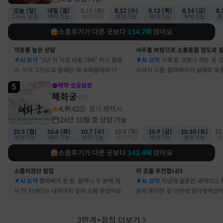
오늘 (일)
내일 (월)
8.11 (화)
8.12 (수)
8.13 (목)
8.14 (금)
8.
1자리 남음
예약가능
예약마감
예약가능
예약가능
예약가능
예
소름후기가 다른 곳보다
154.7
배
많아요
적중률 높은 상담
AI 요약
“3년 뒤 직업 바뀔 거라” 하신 말씀
AI 요약
가족 중 보청기 끼는 분 
이, 이직 고민으로 밤새던 제 속마음이라 더 신
으셔서 소름, 할아버지가 실제로 보
기했어요
요
5
예약 성공보장
혜화궁
신점
4.9
(
423
)
경기 평택시
·
26년 10월 중 상담 가능
10.5 (월)
10.6 (화)
10.7 (수)
10.8 (목)
10.9 (금)
10.10 (토)
10
예약가능
예약가능
예약가능
예약마감
예약가능
예약가능
예
소름후기가 다른 곳보다
143.4
배
많아요
소름끼쳤던 점집
이 곳을 추천합니다
AI 요약
할아버지 한 분, 할머니 두 분에 제
AI 요약
작년에 결혼한 새댁이고 
사 안 지낸다는 내력까지 맞혀 소름 돋았어요
준비 중이란 걸 단번에 알아맞히셨
3만개+점집 더보기
>