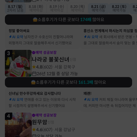
8.17 (월)
8.18 (화)
8.19 (수)
8.20 (목)
8.21 (금)
8.22 (토)
8.
2자리 남음
예약마감
예약마감
예약마감
예약가능
예약가능
예
소름후기가 다른 곳보다
174
배
많아요
정말 좋아써요
AI 요약
남자친구 수호신이 친할머니라며
AI 요약
새 회사에서 받은 연봉‧
외형까지 그대로 말씀해주셔서 신기했어요
을 그대로 말씀하셔서 숨이 멎는 줄
3
예약 성공보장
나라궁 불꽃신녀
신점
4.8
(
602
)
서울 강북구
·
26년 12월 중 상담 가능
소름후기가 다른 곳보다
161.3
배
많아요
신녀님 만수무강하세요 감사합니다
꽤괜!
AI 요약
연애를 쉬고 있는 이유와 다시 시작
AI 요약
커피 체질 아니라며 율무
할 시점까지 설명해주셔서 신기했어요
데, 커피만 마시면 속 뒤집어지던 제
맞았어요
4
예약 성공보장
원무암
신점
4.6
(
607
)
서울 강남구
·
오늘 상담 가능