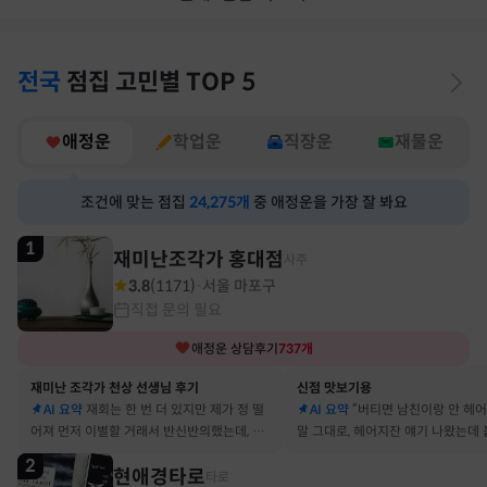
전국
점집
고민별
TOP 5
애정운
학업운
직장운
재물운
조건에 맞는 점집
24,275
개
중 애정운을 가장 잘 봐요
1
재미난조각가 홍대점
사주
3.8
(
1171
)
서울 마포구
·
직접 문의 필요
애정운
상담후기
737
개
재미난 조각가 천상 선생님 후기
신점 맛보기용
AI 요약
재회는 한 번 더 있지만 제가 정 떨
AI 요약
“버티면 남친이랑 안 헤
어져 먼저 이별할 거래서 반신반의했는데, 정
말 그대로, 헤어지잔 얘기 나왔는데 
말 재회 후 제가 먼저 헤어지자고 했어요
금도 연애 이어가고 있어요
2
현애경타로
타로