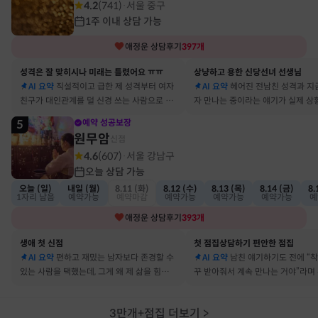
4.2
(
741
)
서울 중구
·
1주 이내 상담 가능
애정운
상담후기
397
개
성격은 잘 맞히시나 미래는 틀렸어요 ㅠㅠ
상냥하고 용한 신당선녀 선생님
AI 요약
직설적이고 급한 제 성격부터 여자
AI 요약
헤어진 전남친 성격과 지
친구가 대인관계를 덜 신경 쓰는 사람으로 바
자 만나는 중이라는 얘기가 실제 상
뀔 거란 말까지 그대로 현실이 됐어요
아서 인정할 수밖에 없었어요
5
예약 성공보장
원무암
신점
4.6
(
607
)
서울 강남구
·
오늘 상담 가능
오늘 (일)
내일 (월)
8.11 (화)
8.12 (수)
8.13 (목)
8.14 (금)
8.
1자리 남음
예약가능
예약마감
예약가능
예약가능
예약가능
예
애정운
상담후기
393
개
생애 첫 신점
첫 점집상담하기 편안한 점집
AI 요약
편하고 재밌는 남자보다 존경할 수
AI 요약
남친 얘기하기도 전에 “
있는 사람을 택했는데, 그게 왜 제 삶을 힘들게
꾸 받아줘서 계속 만나는 거야”라며
하는지 바로 집어내셔서 놀랐어요
어졌다 재회한 걸 정확히 짚었어요
3만개+점집 더보기
>