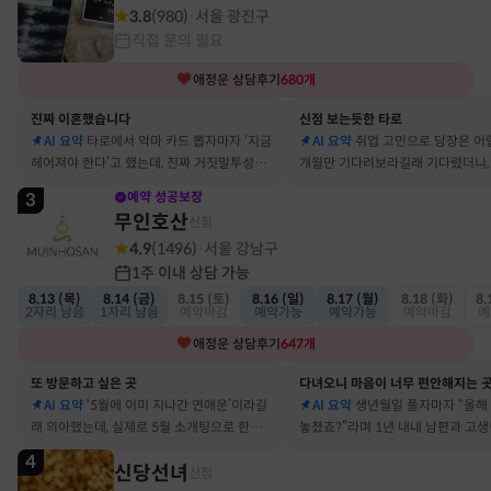
3.8
(
980
)
서울 광진구
·
직접 문의 필요
애정운
상담후기
680
개
진짜 이혼했습니다
신점 보는듯한 타로
AI 요약
타로에서 악마 카드 뽑자마자 ‘지금
AI 요약
취업 고민으로 당장은 어
헤어져야 한다’고 했는데, 진짜 거짓말투성이
개월만 기다려보라길래 기다렸더니, 
결혼 생활 끝에 이혼 숙고 중이에요
그 사람에게 고백받아 사귀게 됐어
3
예약 성공보장
무인호산
신점
4.9
(
1496
)
서울 강남구
·
1주 이내 상담 가능
8.13 (목)
8.14 (금)
8.15 (토)
8.16 (일)
8.17 (월)
8.18 (화)
8.
2자리 남음
1자리 남음
예약마감
예약가능
예약가능
예약마감
예
애정운
상담후기
647
개
또 방문하고 싶은 곳
다녀오니 마음이 너무 편안해지는 
AI 요약
‘5월에 이미 지나간 연애운’이라길
AI 요약
생년월일 풀자마자 “올해
래 의아했는데, 실제로 5월 소개팅으로 한참
놓쳤죠?”라며 1년 내내 남편과 고
고민했던 사람이 있었어요
딱 맞혀 놀랐어요
4
신당선녀
신점