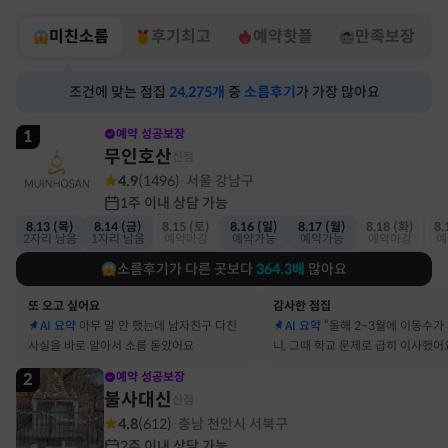
미친소름
후기최고
예약핫플
만족보장
조건에 맞는 점집
24,275
개
중
소름후기
가 가장 많아요
1
예약 성공보장
무인호산
신점
4.9
(
1496
)
서울 강남구
·
1주 이내 상담 가능
8.13 (목)
8.14 (금)
8.15 (토)
8.16 (일)
8.17 (월)
8.18 (화)
8.
2자리 남음
1자리 남음
예약마감
예약가능
예약가능
예약마감
예
소름후기가 다른 곳보다
364.3
배
많아요
또 오고 싶어요
감사한 점집
AI 요약
아무 말 안 했는데 남자친구 다친
AI 요약
“올해 2~3월에 이동수가
사실을 바로 알아서 소름 돋았어요
니, 그때 학교 문제로 급히 이사했어
2
예약 성공보장
불사대신
신점
4.8
(
612
)
충남 천안시 서북구
·
2주 이내 상담 가능