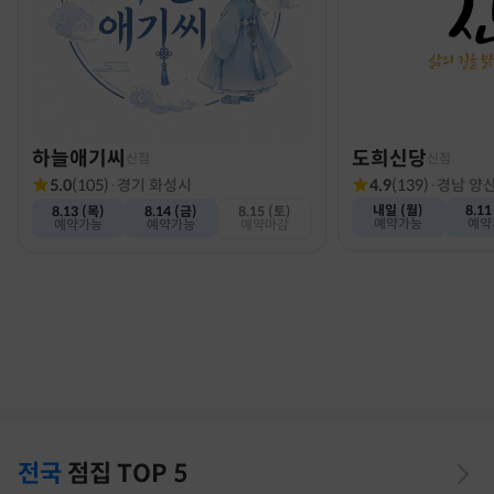
하늘애기씨
도희신당
신점
신점
5.0
(
105
)
·
경기 화성시
4.9
(
139
)
·
경남 양
내일 (월)
8.11
8.13 (목)
8.14 (금)
8.15 (토)
예약가능
예약
예약가능
예약가능
예약마감
전국
점집
TOP 5