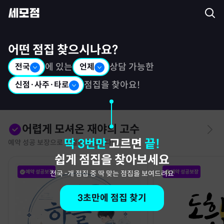
세모점: 광고없는 점집후기 커뮤니티
어떤 점집 찾으시나요?
전국
에 있는
언제
상담 가능한
신점·사주·타로
점집을 찾아요!
어렵게 모셔온 재야의 고수
딱 3번만
고르면
끝!
예약 성공 보장으로 특별히 모십니다!
쉽게 점집을 찾아보세요
예약 성공보장
예약 성공보장
전국
-
개 점집 중 딱 맞는 점집을 보여드려요
3초만에 점집 찾기