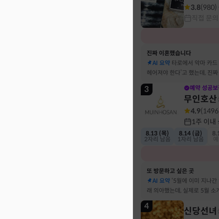
3.8
(
980
)
직접 문의
진짜 이혼했습니다
AI 요약
타로에서 악마 카드
헤어져야 한다’고 했는데, 진
결혼 생활 끝에 이혼 숙고 중
3
예약 성공보
무인호산
4.9
(
1496
1주 이내
8.13 (목)
8.14 (금)
8.
2자리 남음
1자리 남음
예
또 방문하고 싶은 곳
AI 요약
‘5월에 이미 지나간
래 의아했는데, 실제로 5월 
고민했던 사람이 있었어요
4
신당선녀