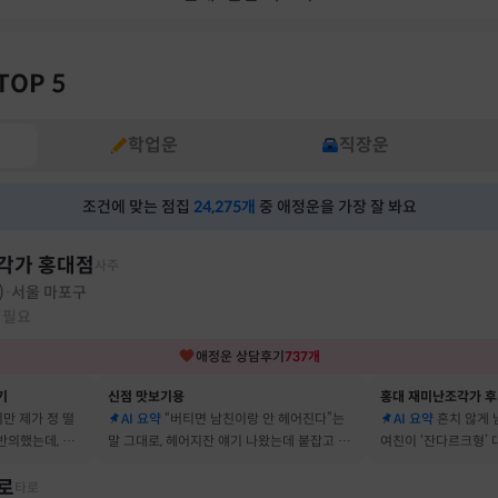
TOP 5
학업운
직장운
조건에 맞는 점집
24,275
개
중 애정운을 가장 잘 봐요
각가 홍대점
사주
)
서울 마포구
·
 필요
애정운
상담후기
737
개
기
신점 맛보기용
홍대 재미난조각가 
지만 제가 정 떨
AI 요약
“버티면 남친이랑 안 헤어진다”는
AI 요약
흔치 않게
반의했는데, 정
말 그대로, 헤어지잔 얘기 나왔는데 붙잡고 지
여친이 ‘잔다르크형’
자고 했어요
금도 연애 이어가고 있어요
캐릭터, 바로 짚어냈
로
타로