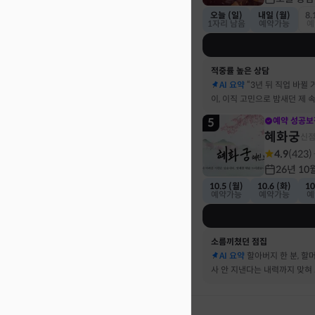
오늘 (일)
내일 (월)
8.
1자리 남음
예약가능
예
적중률 높은 상담
AI 요약
“3년 뒤 직업 바뀔 
이, 이직 고민으로 밤새던 제 
기했어요
5
예약 성공보
혜화궁
신
4.9
(
423
)
26년 10
10.5 (월)
10.6 (화)
10
예약가능
예약가능
예
소름끼쳤던 점집
AI 요약
할아버지 한 분, 할
사 안 지낸다는 내력까지 맞혀