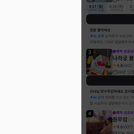
8.17 (월)
8.18 (화)
8.
2자리 남음
예약마감
예
정말 좋아써요
AI 요약
남자친구 수호신이
외형까지 그대로 말씀해주셔서
3
예약 성공보
나라궁 
4.8
(
602
)
26년 12
신녀님 만수무강하세요 감사
AI 요약
연애를 쉬고 있는 
할 시점까지 설명해주셔서 신
4
예약 성공보
원무암
신
4.6
(
607
)
오늘 상담