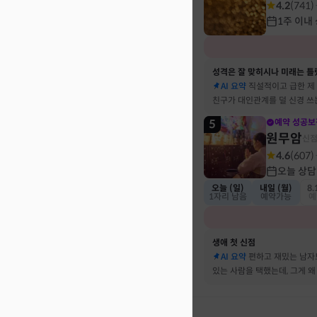
4.2
(
741
)
1주 이내
성격은 잘 맞히시나 미래는 틀
AI 요약
직설적이고 급한 제
친구가 대인관계를 덜 신경 쓰
뀔 거란 말까지 그대로 현실이
5
예약 성공보
원무암
신
4.6
(
607
)
오늘 상담
오늘 (일)
내일 (월)
8.
1자리 남음
예약가능
예
생애 첫 신점
AI 요약
편하고 재밌는 남자
있는 사람을 택했는데, 그게 왜
하는지 바로 집어내셔서 놀랐