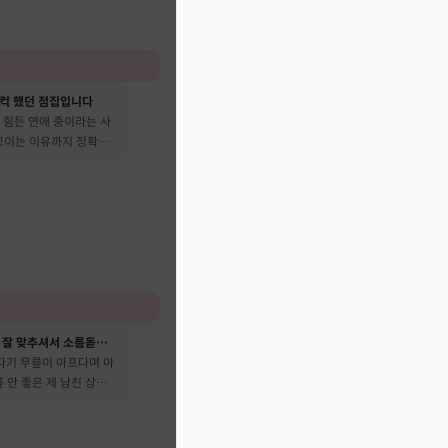
컥 했던 점집입니다
 힘든 연애 중이라는 사
 꼬이는 이유까지 정확히
성격이나 성향을 너무 잘 맞추셔서 소름돋았어요
자기 무릎이 아프다며 아
릎 안 좋은 제 남친 상태