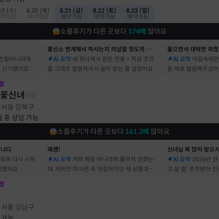
19 (수)
8.20 (목)
8.21 (금)
8.22 (토)
8.23 (일)
약마감
예약마감
예약가능
예약가능
예약가능
소름후기가 다른 곳보다
174
배
많아요
흥신소 연계해서 하시는지 의심할 정도의 정확함
들으면서 대박만 외쳤
 친할머니라며
AI 요약
새 회사에서 받은 연봉‧직급 조건
AI 요약
마음속에만
 신기했어요
을 그대로 말씀하셔서 숨이 멎는 줄 알았어요
을 바로 말씀해주셨
장
불꽃신녀
신점
서울 강북구
·
월 중 상담 가능
소름후기가 다른 곳보다
161.3
배
많아요
합니다
꽤괜!
신녀님 복 많이 받으
이유와 다시 시작
AI 요약
커피 체질 아니라며 율무차 권했는
AI 요약
2026년 
기했어요
데, 커피만 마시면 속 뒤집어지던 제 상황과 딱
고 살 일’ 추천받아 
맞았어요
장
점
서울 강남구
·
 가능