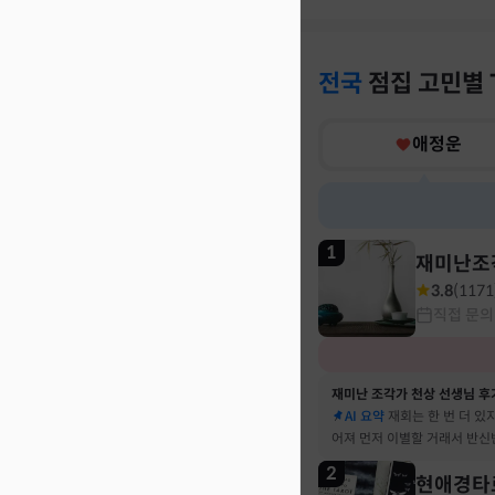
전국
점집
고민별
애정운
1
재미난조
3.8
(
1171
직접 문의
재미난 조각가 천상 선생님 후
AI 요약
재회는 한 번 더 있
어져 먼저 이별할 거래서 반신
말 재회 후 제가 먼저 헤어지
2
현애경타