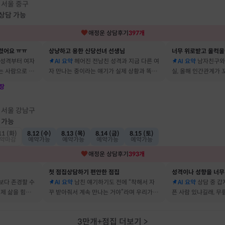
서울 중구
·
 상담 가능
애정운
상담후기
397
개
렸어요 ㅠㅠ
상냥하고 용한 신당선녀 선생님
너무 위로받고 울컥울
 성격부터 여자
AI 요약
헤어진 전남친 성격과 지금 다른 여
AI 요약
남자친구와
는 사람으로 바
자 만나는 중이라는 얘기가 실제 상황과 똑같
실, 올해 인간관계가
 됐어요
아서 인정할 수밖에 없었어요
얘기해줘서 놀랐어요
장
점
서울 강남구
·
 가능
11 (화)
8.12 (수)
8.13 (목)
8.14 (금)
8.15 (토)
약마감
예약가능
예약가능
예약가능
예약가능
애정운
상담후기
393
개
첫 점집상담하기 편안한 점집
보다 존경할 수
AI 요약
남친 얘기하기도 전에 “착해서 자
AI 요약
상담 중 갑
 제 삶을 힘들게
꾸 받아줘서 계속 만나는 거야”라며 우리가 헤
픈 사람 있냐길래, 무
어요
어졌다 재회한 걸 정확히 짚었어요
를 정확히 맞추셨어요
3만개+점집 더보기
>