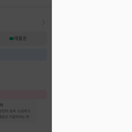
재물운
후기
 남친이 섬세·소심하고
 대장군 기질이라는 반전
어요