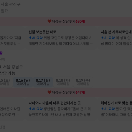
서울 광진구
·
 필요
애정운
상담후기
680
개
신점 보는듯한 타로
처음 본 사주타로인데
 뽑자마자 ‘지금
AI 요약
취업 고민으로 당장은 어렵다며 6
AI 요약
제 성격 안
짜 거짓말투성이
개월만 기다려보라길래 기다렸더니, 6개월 뒤
심 많다며 연애 힘들다
이에요
그 사람에게 고백받아 사귀게 됐어요
남자들이 그 이유로 
장
신점
)
서울 강남구
·
 상담 가능
15 (토)
8.16 (일)
8.17 (월)
8.18 (화)
8.19 (수)
약마감
예약가능
예약가능
예약마감
예약마감
애정운
상담후기
647
개
다녀오니 마음이 너무 편안해지는 곳
헤어진거 바로 맞춘 용
 연애운’이라길
AI 요약
생년월일 풀자마자 “올해 큰 기회
AI 요약
말도 안 했는
소개팅으로 한참
놓쳤죠?”라며 1년 내내 남편과 고생한 상황을
별”이라더니, 그때 
딱 맞혀 놀랐어요
헤어졌어요
신점