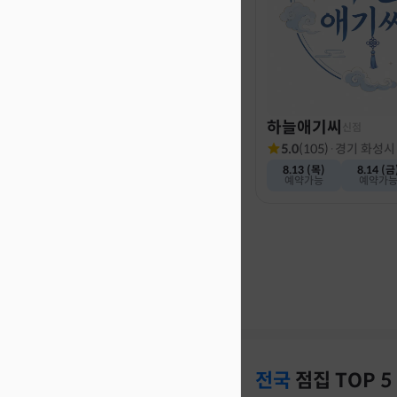
하늘애기씨
신점
5.0
(
105
)
·
경기 화성시
8.13 (목)
8.14 (금
예약가능
예약가
전국
점집
TOP 5