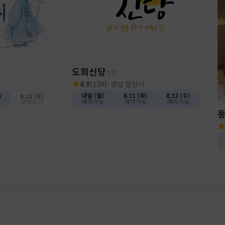
도희신당
신점
4.9
(
139
)
·
경남 양산시
내일 (월)
8.11 (화)
8.12 (수)
)
8.15 (토)
예약가능
예약가능
예약가능
능
예약마감