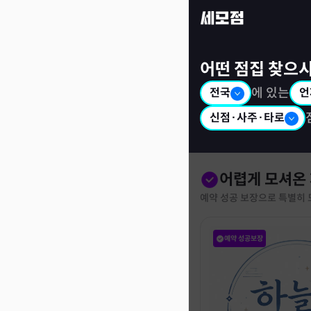
세모점: 광고없는 점집후기 커뮤니티
어떤 점집 찾으
전국
에 있는
언
신점·사주·타로
어렵게 모셔온
예약 성공 보장으로 특별히 
예약 성공보장