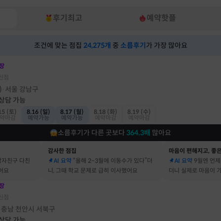
후기최고
예약핫플
조건에 맞는 점집
24,275
개
중
소름후기
가 가장 많아요
장
신점
)
서울 강남구
·
 상담 가능
15 (토)
8.16 (일)
8.17 (월)
8.18 (화)
8.19 (수)
약마감
예약가능
예약가능
예약마감
예약마감
소름후기가 다른 곳보다
364.3
배
많아요
감사한 점집
마음이 편해지고, 좋은
남자친구 다친
AI 요약
“올해 2~3월에 이동수가 있다”더
AI 요약
9월엔 언제
어요
니, 그때 학교 문제로 급히 이사했어요
더니 실제로 마음이 
어요
장
신점
충남 천안시 서북구
·
 상담 가능