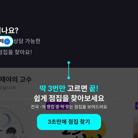
시나요?
제
상담 가능한
점집을 찾아요!
 재야의 고수
딱 3번만
고르면
끝!
모십니다!
쉽게 점집을 찾아보세요
예약 성공보장
전국
-
개 점집 중 딱 맞는 점집을 보여드려요
3초만에 점집 찾기