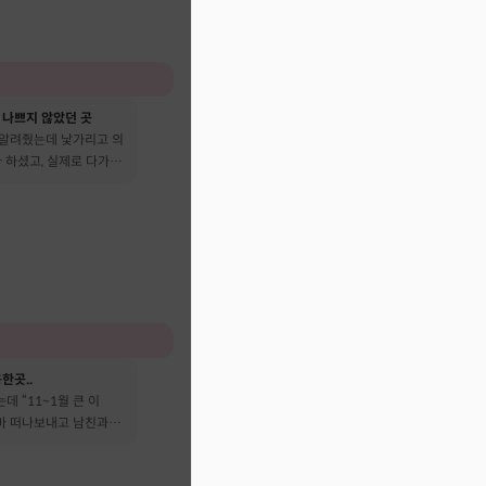
 나쁘지 않았던 곳
 알려줬는데 낯가리고 의
 하셨고, 실제로 다가온
다 떠났어요
한곳..
데 “11~1월 큰 이
엄마 떠나보내고 남친과도