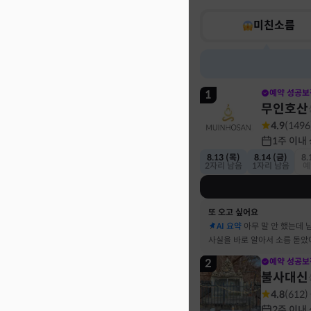
미친소름
1
예약 성공보
무인호산
4.9
(
1496
1주 이내
8.13 (목)
8.14 (금)
8.
2자리 남음
1자리 남음
예
또 오고 싶어요
AI 요약
아무 말 안 했는데 
사실을 바로 알아서 소름 돋았
2
예약 성공보
불사대신
4.8
(
612
)
2주 이내