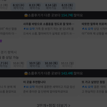
11 (화)
8.12 (수)
8.13 (목)
8.14 (금)
8.15 (토)
약마감
예약가능
예약가능
예약가능
예약가능
소름후기가 다른 곳보다
154.7
배
많아요
사주를 바탕으로 소름돋을 정도로 잘 맞추는 곳
따뜻한 말투와 위로까
거라” 하신 말씀
AI 요약
가족 중 보청기 끼는 분 있냐며 물
AI 요약
상담 시작하
속마음이라 더 신
으셔서 소름, 할아버지가 실제로 보청기 쓰세
아?”라며 제 상황을
요
장
점
경기 평택시
·
월 중 상담 가능
.7 (수)
10.8 (목)
10.9 (금)
10.10 (토)
10.11 (일)
약가능
예약마감
예약가능
예약가능
예약마감
소름후기가 다른 곳보다
143.4
배
많아요
이 곳을 추천합니다
또 가고 싶었던 점집
머니 두 분에 제
AI 요약
작년에 결혼한 새댁이고 지금 임신
AI 요약
결혼·아이 
 소름 돋았어요
준비 중이란 걸 단번에 알아맞히셨어요
고 현실적인 조언을 
3만개+점집 더보기
>