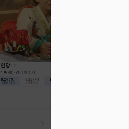
천인당
신점
4.8
(
382
)
·
인천 계양구
오늘 (일)
내일 (월)
예약가능
예약가능
동인당
신점
4.9
(
88
)
·
경기 파주시
8.24 (월)
8.25 (화)
8.26 (수)
1자리 남음
예약마감
예약가능