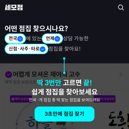
세모점: 광고없는 점집후기 커뮤니티
어떤 점집 찾으시나요?
전국
에 있는
언제
상담 가능한
신점·사주·타로
점집을 찾아요!
어렵게 모셔온 재야의 고수
딱 3번만
고르면
끝!
예약 성공 보장으로 특별히 모십니다!
쉽게 점집을 찾아보세요
예약 성공보장
예약 성공보장
전국
-
개 점집 중 딱 맞는 점집을 보여드려요
3초만에 점집 찾기