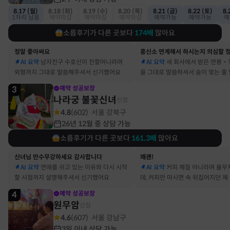
8.17 (월)
8.18 (화)
8.19 (수)
8.20 (목)
8.21 (금)
8.22 (토)
8.
1자리 남음
예약마감
예약마감
예약마감
예약가능
예약가능
예
소름후기가 다른 곳보다
174
배
많아요
정말 좋아써요
AI 요약
남자친구 수호신이 친할머니라며
AI 요약
새 회사에서 받은 연봉‧
외형까지 그대로 말씀해주셔서 신기했어요
을 그대로 말씀하셔서 숨이 멎는 줄
3
예약 성공보장
나라궁 불꽃신녀
신점
4.8
(
602
)
서울 강북구
·
26년 12월 중 상담 가능
소름후기가 다른 곳보다
161.3
배
많아요
신녀님 만수무강하세요 감사합니다
꽤괜!
AI 요약
연애를 쉬고 있는 이유와 다시 시작
AI 요약
커피 체질 아니라며 율무
할 시점까지 설명해주셔서 신기했어요
데, 커피만 마시면 속 뒤집어지던 제
맞았어요
4
예약 성공보장
원무암
신점
4.6
(
607
)
서울 강남구
·
3일 이내 상담 가능