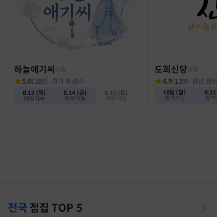
하늘애기씨
도희신당
신점
신점
5.0
(
105
)
·
경기 화성시
4.9
(
139
)
·
경남 양
내일 (월)
8.11
8.13 (목)
8.14 (금)
8.15 (토)
예약가능
예약
예약가능
예약가능
예약마감
전국
점집
TOP 5