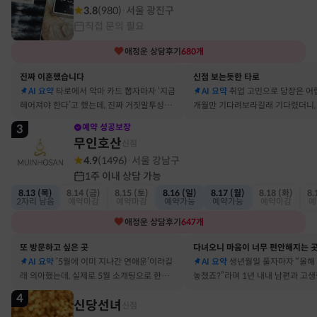
3.8
(
980
)
서울 광진구
·
직접 문의 필요
애정운
상담후기
680
개
진짜 이혼했습니다
신점 보는듯한 타로
AI 요약
타로에서 악마 카드 뽑자마자 ‘지금
AI 요약
취업 고민으로 당장은 어
헤어져야 한다’고 했는데, 진짜 거짓말투성이
개월만 기다려보라길래 기다렸더니, 
결혼 생활 끝에 이혼 숙고 중이에요
그 사람에게 고백받아 사귀게 됐어
3
예약 성공보장
무인호산
신점
4.9
(
1496
)
서울 강남구
·
1주 이내 상담 가능
8.13 (목)
8.14 (금)
8.15 (토)
8.16 (일)
8.17 (월)
8.18 (화)
8.
2자리 남음
예약마감
예약마감
예약가능
예약가능
예약마감
예
애정운
상담후기
647
개
또 방문하고 싶은 곳
다녀오니 마음이 너무 편안해지는 
AI 요약
‘5월에 이미 지나간 연애운’이라길
AI 요약
생년월일 풀자마자 “올해
래 의아했는데, 실제로 5월 소개팅으로 한참
놓쳤죠?”라며 1년 내내 남편과 고
고민했던 사람이 있었어요
딱 맞혀 놀랐어요
4
신당선녀
신점