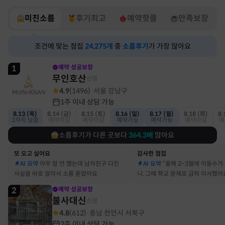
미친소름
후기최고
예약핫플
만족보장
조건에 맞는 점집
24,275
개
중
소름후기
가 가장 많아요
1
예약 성공보장
무인호산
신점
4.9
(
1496
)
서울 강남구
·
1주 이내 상담 가능
8.13 (목)
8.14 (금)
8.15 (토)
8.16 (일)
8.17 (월)
8.18 (화)
8.
2자리 남음
예약마감
예약마감
예약가능
예약가능
예약마감
예
소름후기가 다른 곳보다
364.3
배
많아요
또 오고 싶어요
감사한 점집
AI 요약
아무 말 안 했는데 남자친구 다친
AI 요약
“올해 2~3월에 이동수가
사실을 바로 알아서 소름 돋았어요
니, 그때 학교 문제로 급히 이사했어
2
예약 성공보장
불사대신
신점
4.8
(
612
)
충남 천안시 서북구
·
2주 이내 상담 가능