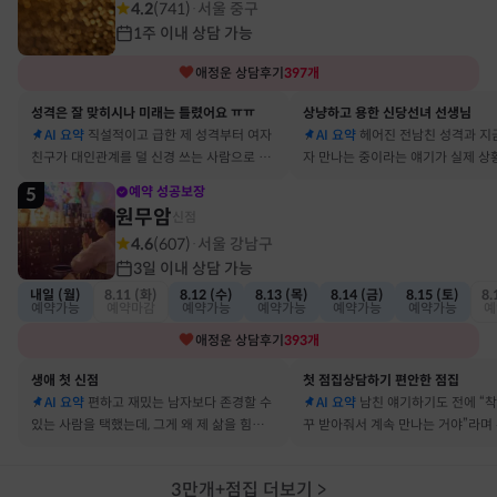
4.2
(
741
)
서울 중구
·
1주 이내 상담 가능
애정운
상담후기
397
개
성격은 잘 맞히시나 미래는 틀렸어요 ㅠㅠ
상냥하고 용한 신당선녀 선생님
AI 요약
직설적이고 급한 제 성격부터 여자
AI 요약
헤어진 전남친 성격과 지
친구가 대인관계를 덜 신경 쓰는 사람으로 바
자 만나는 중이라는 얘기가 실제 상
뀔 거란 말까지 그대로 현실이 됐어요
아서 인정할 수밖에 없었어요
5
예약 성공보장
원무암
신점
4.6
(
607
)
서울 강남구
·
3일 이내 상담 가능
내일 (월)
8.11 (화)
8.12 (수)
8.13 (목)
8.14 (금)
8.15 (토)
8.
예약가능
예약마감
예약가능
예약가능
예약가능
예약가능
예
애정운
상담후기
393
개
생애 첫 신점
첫 점집상담하기 편안한 점집
AI 요약
편하고 재밌는 남자보다 존경할 수
AI 요약
남친 얘기하기도 전에 “
있는 사람을 택했는데, 그게 왜 제 삶을 힘들게
꾸 받아줘서 계속 만나는 거야”라며
하는지 바로 집어내셔서 놀랐어요
어졌다 재회한 걸 정확히 짚었어요
3만개+점집 더보기
>