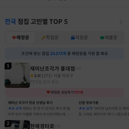
전국
점집
고민별
TOP 5
애정운
학업운
직장운
재물운
조건에 맞는 점집
24,275
개
중 애정운을 가장 잘 봐요
1
재미난조각가 홍대점
사주
3.8
(
1171
)
서울 마포구
·
직접 문의 필요
애정운
상담후기
737
개
재미난 조각가 천상 선생님 후기
신점 맛보기용
AI 요약
재회는 한 번 더 있지만 제가 정 떨
AI 요약
“버티면 남친이랑 안 헤
어져 먼저 이별할 거래서 반신반의했는데, 정
말 그대로, 헤어지잔 얘기 나왔는데 
말 재회 후 제가 먼저 헤어지자고 했어요
금도 연애 이어가고 있어요
2
현애경타로
타로