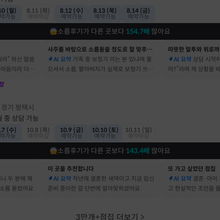
10 (월)
8.11 (화)
8.12 (수)
8.13 (목)
8.14 (금)
약가능
예약마감
예약가능
예약가능
예약가능
소름후기가 다른 곳보다
154.7
배
많아요
사주를 바탕으로 소름돋을 정도로 잘 맞추는 곳
따뜻한 말투와 위로까
거라” 하신 말씀
AI 요약
가족 중 보청기 끼는 분 있냐며 물
AI 요약
상담 시작하
속마음이라 더 신
으셔서 소름, 할아버지가 실제로 보청기 쓰세
아?”라며 제 상황을
요
장
점
경기 평택시
·
월 중 상담 가능
.7 (수)
10.8 (목)
10.9 (금)
10.10 (토)
10.11 (일)
약가능
예약마감
예약가능
예약가능
예약마감
소름후기가 다른 곳보다
143.4
배
많아요
이 곳을 추천합니다
또 가고 싶었던 점집
머니 두 분에 제
AI 요약
작년에 결혼한 새댁이고 지금 임신
AI 요약
결혼·아이 
 소름 돋았어요
준비 중이란 걸 단번에 알아맞히셨어요
고 현실적인 조언을 
3만개+점집 더보기
>