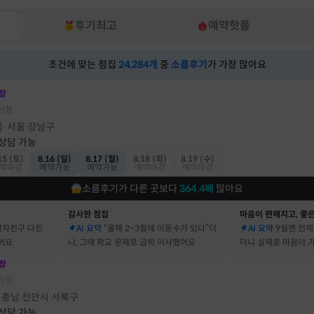
후기최고
예약핫플
조건에 맞는 점집
24,284
개
중
소름후기
가 가장 많아요
장
신점
)
서울 강남구
·
 상담 가능
15 (토)
8.16 (일)
8.17 (월)
8.18 (화)
8.19 (수)
약마감
예약가능
예약가능
예약마감
예약마감
소름후기가 다른 곳보다
364.4
배
많아요
감사한 점집
마음이 편해지고, 좋은
남자친구 다친
AI 요약
“올해 2~3월에 이동수가 있다”더
AI 요약
9월엔 언제
어요
니, 그때 학교 문제로 급히 이사했어요
더니 실제로 마음이 
어요
장
신점
충남 천안시 서북구
·
 상담 가능