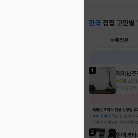
전국
점집
고민별
애정운
1
재미난조
3.8
(
1171
직접 문의
재미난 조각가 천상 선생님 후
AI 요약
재회는 한 번 더 있
어져 먼저 이별할 거래서 반신
말 재회 후 제가 먼저 헤어지
2
현애경타