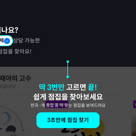
시나요?
제
상담 가능한
점집을 찾아요!
 재야의 고수
딱 3번만
고르면
끝!
모십니다!
쉽게 점집을 찾아보세요
예약 성공보장
전국
-
개 점집 중 딱 맞는 점집을 보여드려요
3초만에 점집 찾기