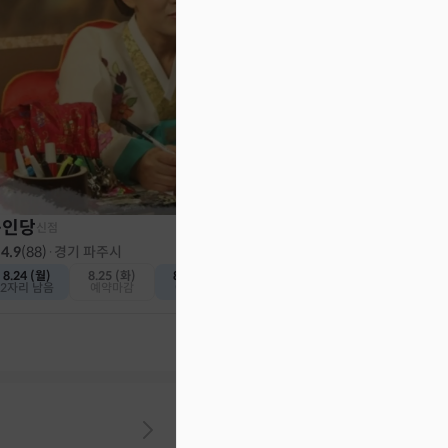
천인당
신점
4.8
(
382
)
·
인천 계양구
오늘 (토)
내일 (일)
1자리 남음
예약가능
동인당
신점
4.9
(
88
)
·
경기 파주시
8.24 (월)
8.25 (화)
8.26 (수)
2자리 남음
예약마감
예약가능