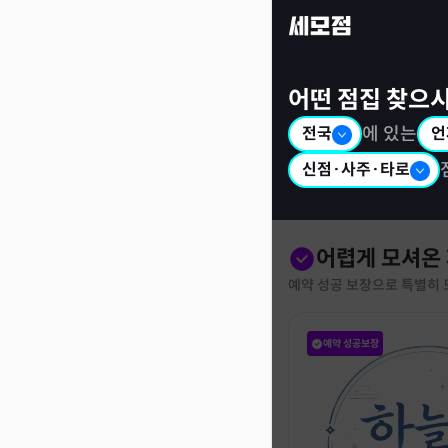
세모점: 광고없는 점집후기 커뮤니티
어떤 점집 찾으
전국
에 있는
언
신점·사주·타로
어렵게 모셔온
예약 성공 보장으로 특별히 
예약 성공보장