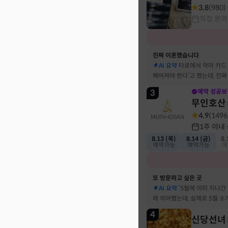
3.8
(
980
)
직접 문의
진짜 이혼했습니다
AI 요약
타로에서 악마 카드
헤어져야 한다’고 했는데, 진
결혼 생활 끝에 이혼 숙고 중
3
예약 성공보
무인호산
4.9
(
1496
1주 이내
8.13 (목)
8.14 (금)
8.
예약가능
예약가능
예
또 방문하고 싶은 곳
AI 요약
‘5월에 이미 지나간
래 의아했는데, 실제로 5월 
고민했던 사람이 있었어요
4
신당선녀