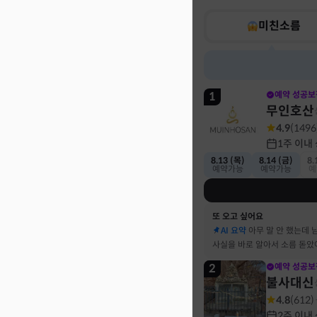
미친소름
1
예약 성공보
무인호산
4.9
(
1496
1주 이내
8.13 (목)
8.14 (금)
8.
예약가능
예약가능
예
또 오고 싶어요
AI 요약
아무 말 안 했는데 
사실을 바로 알아서 소름 돋았
2
예약 성공보
불사대신
4.8
(
612
)
2주 이내