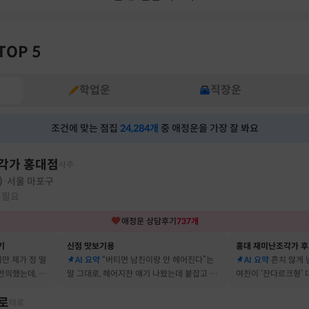
TOP 5
학업운
직장운
조건에 맞는 점집
24,284
개
중 애정운을 가장 잘 봐요
각가 홍대점
사주
)
서울 마포구
·
 필요
애정운
상담후기
737
개
기
신점 맛보기용
홍대 재미난조각가 
지만 제가 정 떨
AI 요약
“버티면 남친이랑 안 헤어진다”는
AI 요약
흔치 않게
반의했는데, 정
말 그대로, 헤어지잔 얘기 나왔는데 붙잡고 지
여친이 ‘잔다르크형’
자고 했어요
금도 연애 이어가고 있어요
캐릭터, 바로 짚어냈
로
타로