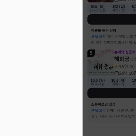
오늘 (토)
내일 (일)
8.
1자리 남음
예약가능
예
적중률 높은 상담
AI 요약
“3년 뒤 직업 바뀔 
이, 이직 고민으로 밤새던 제 
기했어요
5
예약 성공보
혜화궁
신
4.9
(
423
)
26년 10
10.5 (월)
10.6 (화)
10
예약가능
예약가능
예
소름끼쳤던 점집
AI 요약
할아버지 한 분, 할
사 안 지낸다는 내력까지 맞혀