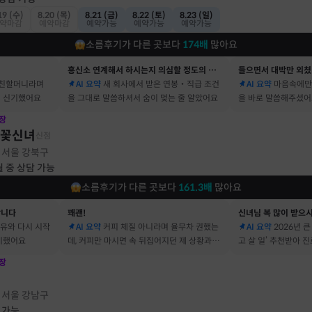
19 (수)
8.20 (목)
8.21 (금)
8.22 (토)
8.23 (일)
약마감
예약마감
예약가능
예약가능
예약가능
소름후기가 다른 곳보다
174
배
많아요
흥신소 연계해서 하시는지 의심할 정도의 정확함
들으면서 대박만 외쳤
 친할머니라며
AI 요약
새 회사에서 받은 연봉‧직급 조건
AI 요약
마음속에만
 신기했어요
을 그대로 말씀하셔서 숨이 멎는 줄 알았어요
을 바로 말씀해주셨
장
불꽃신녀
신점
서울 강북구
·
월 중 상담 가능
소름후기가 다른 곳보다
161.3
배
많아요
합니다
꽤괜!
신녀님 복 많이 받으
이유와 다시 시작
AI 요약
커피 체질 아니라며 율무차 권했는
AI 요약
2026년 
기했어요
데, 커피만 마시면 속 뒤집어지던 제 상황과 딱
고 살 일’ 추천받아 
맞았어요
장
점
서울 강남구
·
 가능