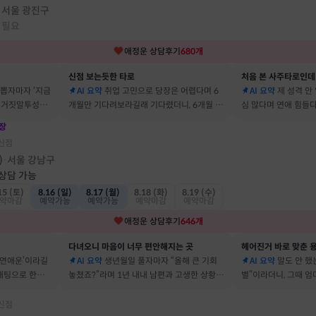
서울 광진구
·
 필요
애정운
상담후기
680
개
신점 보는듯한 타로
처음 본 사주타로인데
 뽑자마자 ‘지금
AI 요약
취업 고민으로 당장은 어렵다며 6
AI 요약
제 성격 안
짜 거짓말투성이
개월만 기다려보라길래 기다렸더니, 6개월 뒤
심 많다며 연애 힘들다
이에요
그 사람에게 고백받아 사귀게 됐어요
남자들이 그 이유로 
장
신점
)
서울 강남구
·
 상담 가능
15 (토)
8.16 (일)
8.17 (월)
8.18 (화)
8.19 (수)
약마감
예약가능
예약가능
예약마감
예약마감
애정운
상담후기
646
개
다녀오니 마음이 너무 편안해지는 곳
헤어진거 바로 맞춘 용
 연애운’이라길
AI 요약
생년월일 풀자마자 “올해 큰 기회
AI 요약
말도 안 했는
소개팅으로 한참
놓쳤죠?”라며 1년 내내 남편과 고생한 상황을
별”이라더니, 그때 
딱 맞혀 놀랐어요
헤어졌어요
신점