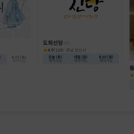
도희신당
신점
4.9
(
139
)
·
경남 양산시
오늘 (토)
내일 (일)
8.10 (월)
)
8.15 (토)
예약가능
예약가능
예약가능
능
예약마감