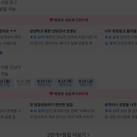
서울 중구
·
 상담 가능
애정운
상담후기
397
개
렸어요 ㅠㅠ
상냥하고 용한 신당선녀 선생님
너무 위로받고 울컥울
 성격부터 여자
AI 요약
헤어진 전남친 성격과 지금 다른 여
AI 요약
남자친구와
는 사람으로 바
자 만나는 중이라는 얘기가 실제 상황과 똑같
실, 올해 인간관계가
 됐어요
아서 인정할 수밖에 없었어요
얘기해줘서 놀랐어요
장
점
서울 강남구
·
 가능
10 (월)
8.11 (화)
8.12 (수)
8.13 (목)
8.14 (금)
약가능
예약마감
예약가능
예약가능
예약가능
애정운
상담후기
393
개
첫 점집상담하기 편안한 점집
보다 존경할 수
AI 요약
남친 얘기하기도 전에 “착해서 자
AI 요약
상담 중 갑
 제 삶을 힘들게
꾸 받아줘서 계속 만나는 거야”라며 우리가 헤
픈 사람 있냐길래, 무
어요
어졌다 재회한 걸 정확히 짚었어요
를 정확히 맞추셨어요
3만개+점집 더보기
>