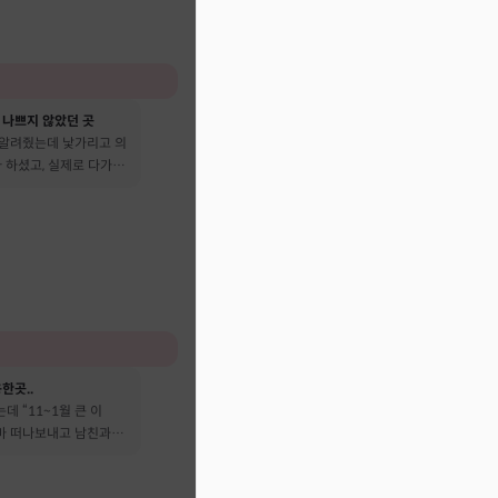
 나쁘지 않았던 곳
 알려줬는데 낯가리고 의
 하셨고, 실제로 다가온
다 떠났어요
한곳..
데 “11~1월 큰 이
엄마 떠나보내고 남친과도