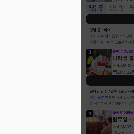
8.17 (월)
8.18 (화)
8.
예약가능
예약마감
예
정말 좋아써요
AI 요약
남자친구 수호신이
외형까지 그대로 말씀해주셔서
3
예약 성공보
나라궁 
4.8
(
602
)
26년 12
신녀님 만수무강하세요 감사
AI 요약
연애를 쉬고 있는 
할 시점까지 설명해주셔서 신
4
예약 성공보
원무암
신
4.6
(
607
)
오늘 상담