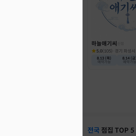
하늘애기씨
신점
5.0
(
105
)
·
경기 화성시
8.13 (목)
8.14 (금
예약가능
예약가
전국
점집
TOP 5