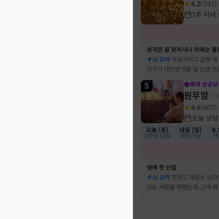
4.2
(
741
)
1주 이내
성격은 잘 맞히시나 미래는 틀
AI 요약
직설적이고 급한 제
친구가 대인관계를 덜 신경 쓰
뀔 거란 말까지 그대로 현실이
5
예약 성공보
원무암
신
4.6
(
607
)
오늘 상담
오늘 (토)
내일 (일)
8.
1자리 남음
예약가능
예
생애 첫 신점
AI 요약
편하고 재밌는 남자
있는 사람을 택했는데, 그게 왜
하는지 바로 집어내셔서 놀랐