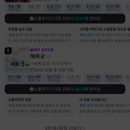
오늘 (월)
내일 (화)
8.12 (수)
8.13 (목)
8.14 (금)
8.15 (토)
8.
예약가능
예약마감
예약가능
예약가능
예약가능
예약가능
예
소름후기가 다른 곳보다
154.7
배
많아요
적중률 높은 상담
AI 요약
“3년 뒤 직업 바뀔 거라” 하신 말씀
AI 요약
가족 중 보청기 끼는 분 
이, 이직 고민으로 밤새던 제 속마음이라 더 신
으셔서 소름, 할아버지가 실제로 보
기했어요
요
5
예약 성공보장
혜화궁
신점
4.9
(
423
)
경기 평택시
·
26년 10월 중 상담 가능
10.5 (월)
10.6 (화)
10.7 (수)
10.8 (목)
10.9 (금)
10.10 (토)
10
예약가능
예약가능
예약가능
예약마감
예약가능
예약가능
예
소름후기가 다른 곳보다
143.4
배
많아요
소름끼쳤던 점집
이 곳을 추천합니다
AI 요약
할아버지 한 분, 할머니 두 분에 제
AI 요약
작년에 결혼한 새댁이고 
사 안 지낸다는 내력까지 맞혀 소름 돋았어요
준비 중이란 걸 단번에 알아맞히셨
3만개+점집 더보기
>