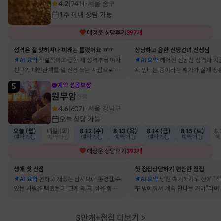
4.2
(
741
)
서울 중구
·
1주 이내 상담 가능
애정운
상담후기
397
개
성격은 잘 맞히시나 미래는 틀렸어요 ㅠㅠ
상냥하고 용한 신당선녀 선생님
AI 요약
직설적이고 급한 제 성격부터 여자
AI 요약
헤어진 전남친 성격과 지
친구가 대인관계를 덜 신경 쓰는 사람으로 바
자 만나는 중이라는 얘기가 실제 상
뀔 거란 말까지 그대로 현실이 됐어요
아서 인정할 수밖에 없었어요
5
예약 성공보장
원무암
신점
4.6
(
607
)
서울 강남구
·
오늘 상담 가능
오늘 (월)
내일 (화)
8.12 (수)
8.13 (목)
8.14 (금)
8.15 (토)
8.
예약가능
예약마감
예약가능
예약가능
예약가능
예약가능
예
애정운
상담후기
393
개
생애 첫 신점
첫 점집상담하기 편안한 점집
AI 요약
편하고 재밌는 남자보다 존경할 수
AI 요약
남친 얘기하기도 전에 “
있는 사람을 택했는데, 그게 왜 제 삶을 힘들게
꾸 받아줘서 계속 만나는 거야”라며
하는지 바로 집어내셔서 놀랐어요
어졌다 재회한 걸 정확히 짚었어요
3만개+점집 더보기
>