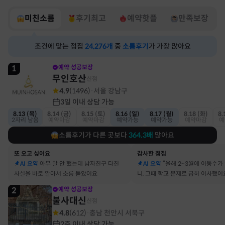
미친소름
후기최고
예약핫플
만족보장
조건에 맞는 점집
24,276
개
중
소름후기
가 가장 많아요
1
예약 성공보장
무인호산
신점
4.9
(
1496
)
서울 강남구
·
3일 이내 상담 가능
8.13 (목)
8.14 (금)
8.15 (토)
8.16 (일)
8.17 (월)
8.18 (화)
8.
2자리 남음
예약마감
예약마감
예약가능
예약가능
예약마감
예
소름후기가 다른 곳보다
364.3
배
많아요
또 오고 싶어요
감사한 점집
AI 요약
아무 말 안 했는데 남자친구 다친
AI 요약
“올해 2~3월에 이동수가
사실을 바로 알아서 소름 돋았어요
니, 그때 학교 문제로 급히 이사했어
2
예약 성공보장
불사대신
신점
4.8
(
612
)
충남 천안시 서북구
·
2주 이내 상담 가능