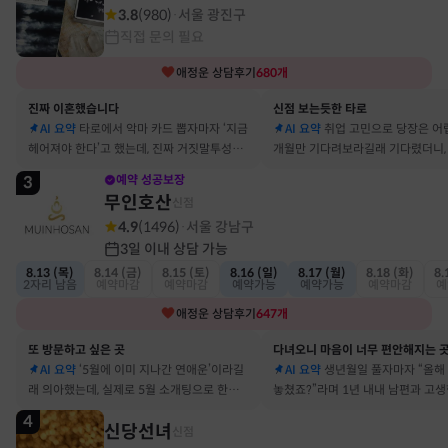
3.8
(
980
)
서울 광진구
·
직접 문의 필요
애정운
상담후기
680
개
진짜 이혼했습니다
신점 보는듯한 타로
AI 요약
타로에서 악마 카드 뽑자마자 ‘지금
AI 요약
취업 고민으로 당장은 어
헤어져야 한다’고 했는데, 진짜 거짓말투성이
개월만 기다려보라길래 기다렸더니, 
결혼 생활 끝에 이혼 숙고 중이에요
그 사람에게 고백받아 사귀게 됐어
3
예약 성공보장
무인호산
신점
4.9
(
1496
)
서울 강남구
·
3일 이내 상담 가능
8.13 (목)
8.14 (금)
8.15 (토)
8.16 (일)
8.17 (월)
8.18 (화)
8.
2자리 남음
예약마감
예약마감
예약가능
예약가능
예약마감
예
애정운
상담후기
647
개
또 방문하고 싶은 곳
다녀오니 마음이 너무 편안해지는 
AI 요약
‘5월에 이미 지나간 연애운’이라길
AI 요약
생년월일 풀자마자 “올해
래 의아했는데, 실제로 5월 소개팅으로 한참
놓쳤죠?”라며 1년 내내 남편과 고
고민했던 사람이 있었어요
딱 맞혀 놀랐어요
4
신당선녀
신점