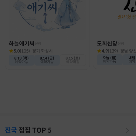
하늘애기씨
도희신당
신점
신점
5.0
(
105
)
·
경기 화성시
4.9
(
139
)
·
경남 양
오늘 (월)
내일 
8.13 (목)
8.14 (금)
8.15 (토)
예약가능
예약
예약가능
예약가능
예약마감
전국
점집
TOP 5