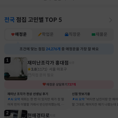
전국
점집
고민별
TOP 5
애정운
학업운
직장운
재물운
조건에 맞는 점집
24,276
개
중 애정운을 가장 잘 봐요
1
재미난조각가 홍대점
사주
3.8
(
1171
)
서울 마포구
·
직접 문의 필요
애정운
상담후기
737
개
재미난 조각가 천상 선생님 후기
신점 맛보기용
AI 요약
재회는 한 번 더 있지만 제가 정 떨
AI 요약
“버티면 남친이랑 안 헤
어져 먼저 이별할 거래서 반신반의했는데, 정
말 그대로, 헤어지잔 얘기 나왔는데 
말 재회 후 제가 먼저 헤어지자고 했어요
금도 연애 이어가고 있어요
2
현애경타로
타로