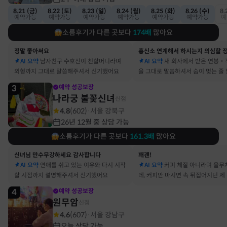
8.21 (금)
8.22 (토)
8.23 (일)
8.24 (월)
8.25 (화)
8.26 (수)
8.
예약가능
예약가능
예약가능
예약가능
예약가능
예약가능
예
소름후기가 다른 곳보다
174
배
많아요
정말 좋아써요
AI 요약
남자친구 수호신이 친할머니라며
AI 요약
새 회사에서 받은 연봉‧
외형까지 그대로 말씀해주셔서 신기했어요
을 그대로 말씀하셔서 숨이 멎는 줄
3
예약 성공보장
나라궁 불꽃신녀
신점
4.8
(
602
)
서울 강북구
·
26년 12월 중 상담 가능
소름후기가 다른 곳보다
161.3
배
많아요
신녀님 만수무강하세요 감사합니다
꽤괜!
AI 요약
연애를 쉬고 있는 이유와 다시 시작
AI 요약
커피 체질 아니라며 율무
할 시점까지 설명해주셔서 신기했어요
데, 커피만 마시면 속 뒤집어지던 제
맞았어요
4
예약 성공보장
원무암
신점
4.6
(
607
)
서울 강남구
·
오늘 상담 가능