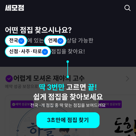
세모점: 광고없는 점집후기 커뮤니티
어떤 점집 찾으시나요?
전국
에 있는
언제
상담 가능한
신점·사주·타로
점집을 찾아요!
어렵게 모셔온 재야의 고수
딱 3번만
고르면
끝!
예약 성공 보장으로 특별히 모십니다!
쉽게 점집을 찾아보세요
예약 성공보장
예약 성공보장
전국
-
개 점집 중 딱 맞는 점집을 보여드려요
3초만에 점집 찾기