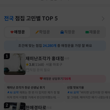
전국
점집
고민별
TOP 5
애정운
학업운
직장운
재물운
조건에 맞는 점집
24,280
개
중 애정운을 가장 잘 봐요
1
재미난조각가 홍대점
사주
3.8
(
1168
)
서울 마포구
·
직접 문의 필요
애정운
상담후기
735
개
재미난 조각가 천상 선생님 후기
신점 맛보기용
AI 요약
재회는 한 번 더 있지만 제가 정 떨
AI 요약
“버티면 남친이랑 안 헤
어져 먼저 이별할 거래서 반신반의했는데, 정
말 그대로, 헤어지잔 얘기 나왔는데 
말 재회 후 제가 먼저 헤어지자고 했어요
금도 연애 이어가고 있어요
2
현애경타로
타로