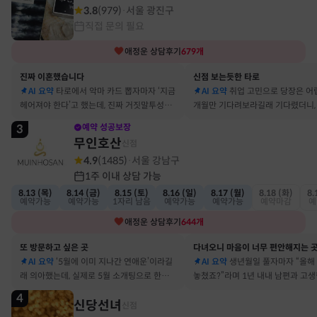
3.8
(
979
)
서울 광진구
·
직접 문의 필요
애정운
상담후기
679
개
진짜 이혼했습니다
신점 보는듯한 타로
AI 요약
타로에서 악마 카드 뽑자마자 ‘지금
AI 요약
취업 고민으로 당장은 어
헤어져야 한다’고 했는데, 진짜 거짓말투성이
개월만 기다려보라길래 기다렸더니, 
결혼 생활 끝에 이혼 숙고 중이에요
그 사람에게 고백받아 사귀게 됐어
3
예약 성공보장
무인호산
신점
4.9
(
1485
)
서울 강남구
·
1주 이내 상담 가능
8.13 (목)
8.14 (금)
8.15 (토)
8.16 (일)
8.17 (월)
8.18 (화)
8.
예약가능
예약가능
1자리 남음
예약가능
예약가능
예약마감
예
애정운
상담후기
644
개
또 방문하고 싶은 곳
다녀오니 마음이 너무 편안해지는 
AI 요약
‘5월에 이미 지나간 연애운’이라길
AI 요약
생년월일 풀자마자 “올해
래 의아했는데, 실제로 5월 소개팅으로 한참
놓쳤죠?”라며 1년 내내 남편과 고
고민했던 사람이 있었어요
딱 맞혀 놀랐어요
4
신당선녀
신점