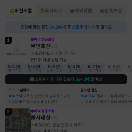
미친소름
후기최고
예약핫플
만족보장
조건에 맞는 점집
24,280
개
중
소름후기
가 가장 많아요
1
예약 성공보장
무인호산
신점
4.9
(
1485
)
서울 강남구
·
1주 이내 상담 가능
8.13 (목)
8.14 (금)
8.15 (토)
8.16 (일)
8.17 (월)
8.18 (화)
8.
예약가능
예약가능
1자리 남음
예약가능
예약가능
예약마감
예
소름후기가 다른 곳보다
364.3
배
많아요
또 오고 싶어요
감사한 점집
AI 요약
아무 말 안 했는데 남자친구 다친
AI 요약
“올해 2~3월에 이동수가
사실을 바로 알아서 소름 돋았어요
니, 그때 학교 문제로 급히 이사했어
2
예약 성공보장
불사대신
신점
4.8
(
606
)
충남 천안시 서북구
·
1주 이내 상담 가능