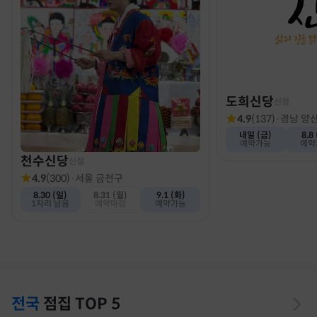
도희신당
신점
4.9
(
137
)
·
경남 양
내일 (금)
8.8
예약가능
예약
천수신당
신점
4.9
(
300
)
·
서울 금천구
8.30 (일)
8.31 (월)
9.1 (화)
1자리 남음
예약마감
예약가능
전국
점집
TOP 5