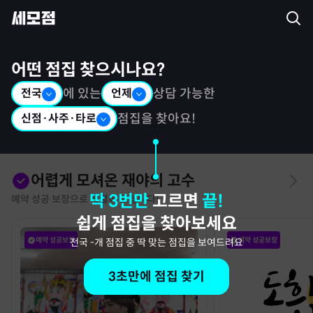
세모점: 광고없는 점집후기 커뮤니티
어떤 점집 찾으시나요?
전국
에 있는
언제
상담 가능한
신점·사주·타로
점집을 찾아요!
어렵게 모셔온 재야의 고수
딱 3번만
고르면
끝!
예약 성공 보장으로 특별히 모십니다!
쉽게 점집을 찾아보세요
예약 성공보장
예약 성공보장
전국
-
개 점집 중 딱 맞는 점집을 보여드려요
3초만에 점집 찾기