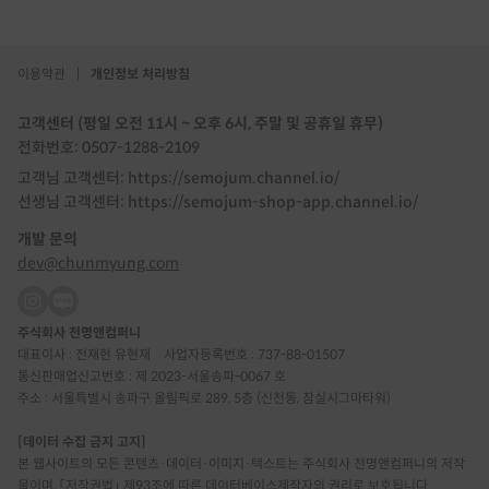
이용약관
|
개인정보 처리방침
고객센터 (평일 오전 11시 ~ 오후 6시, 주말 및 공휴일 휴무)
전화번호: 0507-1288-2109
고객님 고객센터: https://semojum.channel.io/
선생님 고객센터: https://semojum-shop-app.channel.io/
개발 문의
dev@chunmyung.com
주식회사 천명앤컴퍼니
대표이사 : 전재현 유현재
사업자등록번호 : 737-88-01507
통신판매업신고번호 : 제 2023-서울송파-0067 호
주소 : 서울특별시 송파구 올림픽로 289, 5층 (신천동, 잠실시그마타워)
[데이터 수집 금지 고지]
본 웹사이트의 모든 콘텐츠·데이터·이미지·텍스트는 주식회사 천명앤컴퍼니의 저작
물이며, 「저작권법」 제93조에 따른 데이터베이스제작자의 권리로 보호됩니다.