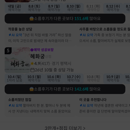
내일 (금)
8.8 (토)
8.9 (일)
8.10 (월)
8.11 (화)
8.12 (수)
8.
예약가능
예약가능
예약가능
예약가능
예약마감
예약가능
예
소름후기가 다른 곳보다
151.6
배
많아요
적중률 높은 상담
AI 요약
“3년 뒤 직업 바뀔 거라” 하신 말씀
AI 요약
가족 중 보청기 끼는 분 
이, 이직 고민으로 밤새던 제 속마음이라 더 신
으셔서 소름, 할아버지가 실제로 보
기했어요
요
5
예약 성공보장
혜화궁
신점
4.9
(
417
)
경기 평택시
·
26년 10월 중 상담 가능
10.4 (일)
10.5 (월)
10.6 (화)
10.7 (수)
10.8 (목)
10.9 (금)
10
1자리 남음
예약가능
예약가능
예약가능
예약마감
예약가능
예
소름후기가 다른 곳보다
142.6
배
많아요
소름끼쳤던 점집
이 곳을 추천합니다
AI 요약
할아버지 한 분, 할머니 두 분에 제
AI 요약
작년에 결혼한 새댁이고 
사 안 지낸다는 내력까지 맞혀 소름 돋았어요
준비 중이란 걸 단번에 알아맞히셨
3만개+점집 더보기
>