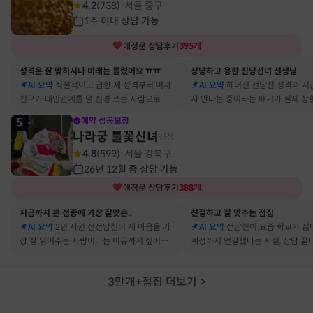
4.2
(
738
)
서울 중구
·
1주 이내 상담 가능
애정운
상담후기
395
개
성격은 잘 맞히시나 미래는 틀렸어요 ㅠㅠ
상냥하고 용한 신당선녀 선생님
AI 요약
직설적이고 급한 제 성격부터 여자
AI 요약
헤어진 전남친 성격과 지
친구가 대인관계를 덜 신경 쓰는 사람으로 바
자 만나는 중이라는 얘기가 실제 상
뀔 거란 말까지 그대로 현실이 됐어요
아서 인정할 수밖에 없었어요
5
예약 성공보장
나라궁 불꽃신녀
신점
4.8
(
599
)
서울 강북구
·
26년 12월 중 상담 가능
애정운
상담후기
388
개
지금까지 본 점중에 가장 잘맞은..
친절하고 잘 맞추는 점집
AI 요약
2년 사귄 전전남친이 제 마음을 가
AI 요약
전남친이 요즘 학교가 싫
장 잘 읽어주는 사람이라는 이유까지 짚어줘
계정까지 언팔했다는 사실, 상담 끝
서 재회 고민이 확실해졌어요
타 확인해보니 그대로였어요
3만개+점집 더보기
>