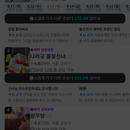
8.11 (화)
8.12 (수)
8.13 (목)
8.14 (금)
8.15 (토)
8.16 (일)
8.
1자리 남음
2자리 남음
예약마감
2자리 남음
2자리 남음
1자리 남음
예
소름후기가 다른 곳보다
173.4
배
많아요
정말 좋아써요
들으면서 대박만 외쳤던 점집
AI 요약
남자친구 수호신이 친할머니라며
AI 요약
마음속에만 두던 대학원 
외형까지 그대로 말씀해주셔서 신기했어요
을 바로 말씀해주셨어요
3
예약 성공보장
나라궁 불꽃신녀
신점
4.8
(
599
)
서울 강북구
·
26년 12월 중 상담 가능
소름후기가 다른 곳보다
161.6
배
많아요
신녀님 만수무강하세요 감사합니다
꽤괜!
AI 요약
연애를 쉬고 있는 이유와 다시 시작
AI 요약
커피 체질 아니라며 율무
할 시점까지 설명해주셔서 신기했어요
데, 커피만 마시면 속 뒤집어지던 제
맞았어요
4
예약 성공보장
원무암
신점
4.6
(
596
)
서울 강남구
·
3일 이내 상담 가능