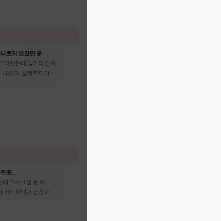
 나쁘지 않았던 곳
 알려줬는데 낯가리고 의
 하셨고, 실제로 다가온
다 떠났어요
한곳..
데 “11~1월 큰 이
엄마 떠나보내고 남친과도