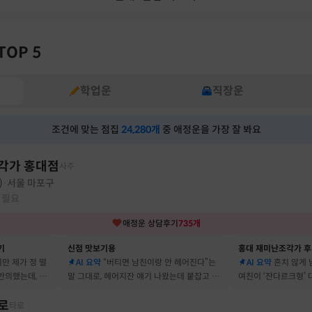
TOP 5
학업운
직장운
조건에 맞는 점집
24,280
개
중 애정운을 가장 잘 봐요
각가 홍대점
사주
)
서울 마포구
·
 필요
애정운
상담후기
735
개
기
신점 맛보기용
홍대 재미난조각가 
지만 제가 정 떨
AI 요약
“버티면 남친이랑 안 헤어진다”는
AI 요약
흔치 않게
반의했는데, 정
말 그대로, 헤어지잔 얘기 나왔는데 붙잡고 지
여친이 ‘잔다르크형’
자고 했어요
금도 연애 이어가고 있어요
캐릭터, 바로 짚어냈
로
타로