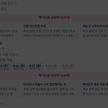
서울 광진구
·
 필요
애정운
상담후기
679
개
신점 보는듯한 타로
처음 본 사주타로인데
 뽑자마자 ‘지금
AI 요약
취업 고민으로 당장은 어렵다며 6
AI 요약
제 성격 안
짜 거짓말투성이
개월만 기다려보라길래 기다렸더니, 6개월 뒤
심 많다며 연애 힘들다
이에요
그 사람에게 고백받아 사귀게 됐어요
남자들이 그 이유로 
장
신점
)
서울 강남구
·
 상담 가능
15 (토)
8.16 (일)
8.17 (월)
8.18 (화)
8.19 (수)
자리 남음
예약가능
예약가능
예약마감
예약마감
애정운
상담후기
644
개
다녀오니 마음이 너무 편안해지는 곳
헤어진거 바로 맞춘 용
 연애운’이라길
AI 요약
생년월일 풀자마자 “올해 큰 기회
AI 요약
말도 안 했는
소개팅으로 한참
놓쳤죠?”라며 1년 내내 남편과 고생한 상황을
별”이라더니, 그때 
딱 맞혀 놀랐어요
헤어졌어요
신점