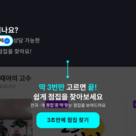
시나요?
제
상담 가능한
점집을 찾아요!
 재야의 고수
딱 3번만
고르면
끝!
모십니다!
쉽게 점집을 찾아보세요
예약 성공보장
전국
-
개 점집 중 딱 맞는 점집을 보여드려요
3초만에 점집 찾기