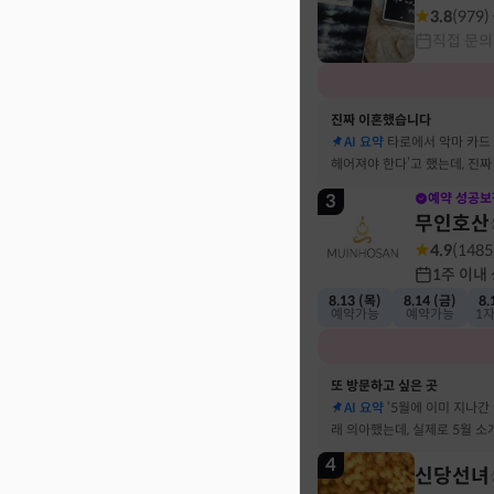
3.8
(
979
)
직접 문의
진짜 이혼했습니다
AI 요약
타로에서 악마 카드
헤어져야 한다’고 했는데, 진
결혼 생활 끝에 이혼 숙고 중
3
예약 성공보
무인호산
4.9
(
1485
1주 이내
8.13 (목)
8.14 (금)
8.
예약가능
예약가능
1
또 방문하고 싶은 곳
AI 요약
‘5월에 이미 지나간
래 의아했는데, 실제로 5월 
고민했던 사람이 있었어요
4
신당선녀