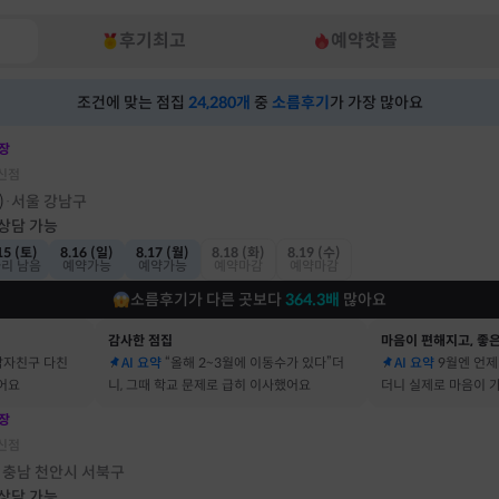
후기최고
예약핫플
조건에 맞는 점집
24,280
개
중
소름후기
가 가장 많아요
장
신점
)
서울 강남구
·
 상담 가능
15 (토)
8.16 (일)
8.17 (월)
8.18 (화)
8.19 (수)
자리 남음
예약가능
예약가능
예약마감
예약마감
소름후기가 다른 곳보다
364.3
배
많아요
감사한 점집
마음이 편해지고, 좋은
남자친구 다친
AI 요약
“올해 2~3월에 이동수가 있다”더
AI 요약
9월엔 언제
어요
니, 그때 학교 문제로 급히 이사했어요
더니 실제로 마음이 
어요
장
신점
충남 천안시 서북구
·
 상담 가능