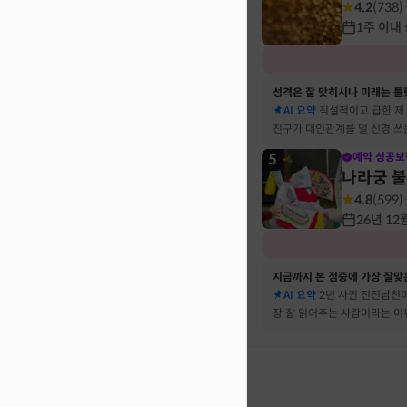
4.2
(
738
)
1주 이내
성격은 잘 맞히시나 미래는 틀
AI 요약
직설적이고 급한 제
친구가 대인관계를 덜 신경 쓰
뀔 거란 말까지 그대로 현실이
5
예약 성공보
나라궁 
4.8
(
599
)
26년 12
지금까지 본 점중에 가장 잘맞은
AI 요약
2년 사귄 전전남친이
장 잘 읽어주는 사람이라는 
서 재회 고민이 확실해졌어요