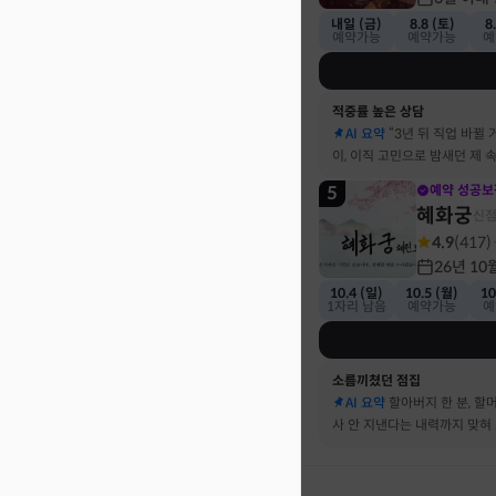
내일 (금)
8.8 (토)
8
예약가능
예약가능
예
적중률 높은 상담
AI 요약
“3년 뒤 직업 바뀔 
이, 이직 고민으로 밤새던 제 
기했어요
5
예약 성공보
혜화궁
신
4.9
(
417
)
26년 10
10.4 (일)
10.5 (월)
10
1자리 남음
예약가능
예
소름끼쳤던 점집
AI 요약
할아버지 한 분, 할
사 안 지낸다는 내력까지 맞혀