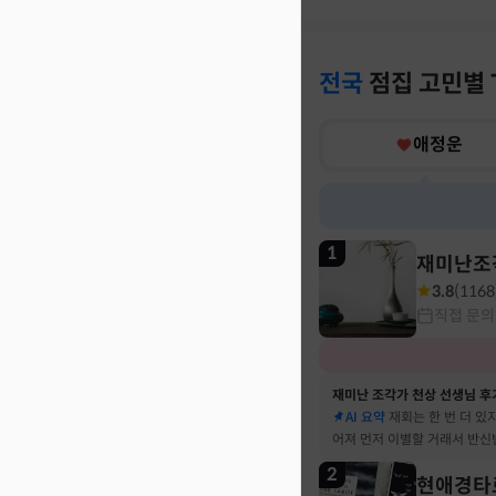
전국
점집
고민별
애정운
1
재미난조
3.8
(
1168
직접 문의
재미난 조각가 천상 선생님 후
AI 요약
재회는 한 번 더 있
어져 먼저 이별할 거래서 반신
말 재회 후 제가 먼저 헤어지
2
현애경타