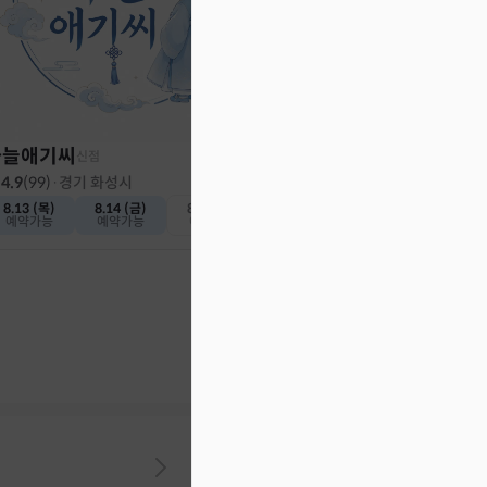
하늘애기씨
신점
4.9
(
99
)
·
경기 화성시
8.13 (목)
8.14 (금)
8.15 (토)
예약가능
예약가능
예약마감
동인당
신점
4.9
(
88
)
·
경기 파주시
8.24 (월)
8.25 (화)
2자리 남음
예약마감