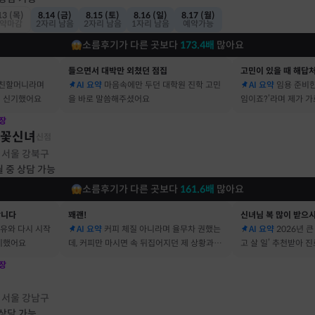
13 (목)
8.14 (금)
8.15 (토)
8.16 (일)
8.17 (월)
약마감
2자리 남음
2자리 남음
1자리 남음
예약가능
소름후기가 다른 곳보다
173.4
배
많아요
들으면서 대박만 외쳤던 점집
고민이 있을 때 해답
 친할머니라며
AI 요약
마음속에만 두던 대학원 진학 고민
AI 요약
임용 준비한
 신기했어요
을 바로 말씀해주셨어요
임이죠?’라며 제가 
장
불꽃신녀
신점
서울 강북구
·
월 중 상담 가능
소름후기가 다른 곳보다
161.6
배
많아요
합니다
꽤괜!
신녀님 복 많이 받으
이유와 다시 시작
AI 요약
커피 체질 아니라며 율무차 권했는
AI 요약
2026년 
기했어요
데, 커피만 마시면 속 뒤집어지던 제 상황과 딱
고 살 일’ 추천받아 
맞았어요
장
점
서울 강남구
·
 상담 가능