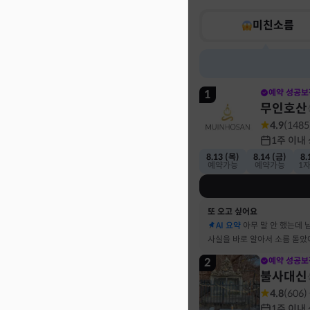
미친소름
1
예약 성공보
무인호산
4.9
(
1485
1주 이내
8.13 (목)
8.14 (금)
8.
예약가능
예약가능
1
또 오고 싶어요
AI 요약
아무 말 안 했는데 
사실을 바로 알아서 소름 돋았
2
예약 성공보
불사대신
4.8
(
606
)
1주 이내