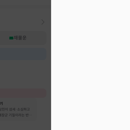
재물운
후기
 남친이 섬세·소심하고
 대장군 기질이라는 반전
어요