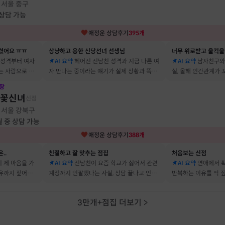
서울 중구
·
 상담 가능
애정운
상담후기
395
개
렸어요 ㅠㅠ
상냥하고 용한 신당선녀 선생님
너무 위로받고 울컥울
 성격부터 여자
AI 요약
헤어진 전남친 성격과 지금 다른 여
AI 요약
남자친구와
는 사람으로 바
자 만나는 중이라는 얘기가 실제 상황과 똑같
실, 올해 인간관계가
 됐어요
아서 인정할 수밖에 없었어요
얘기해줘서 놀랐어요
장
불꽃신녀
신점
서울 강북구
·
월 중 상담 가능
애정운
상담후기
388
개
..
친절하고 잘 맞추는 점집
처음보는 신점
 제 마음을 가
AI 요약
전남친이 요즘 학교가 싫어서 관련
AI 요약
연애에서 확
이유까지 짚어줘
계정까지 언팔했다는 사실, 상담 끝나고 인스
반복하는 이유를 딱 
타 확인해보니 그대로였어요
빗나가서 소름이었어
3만개+점집 더보기
>