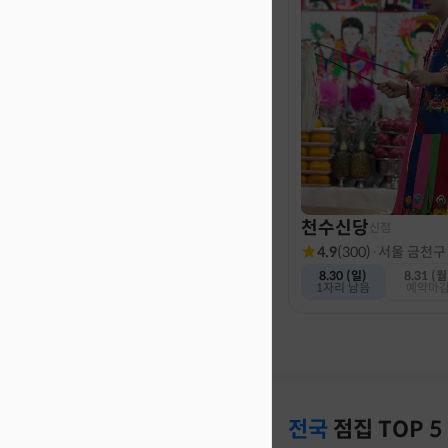
천수신당
신점
4.9
(
300
)
·
서울 금천구
8.30 (일)
8.31 (월
1자리 남음
예약마
전국
점집
TOP 5