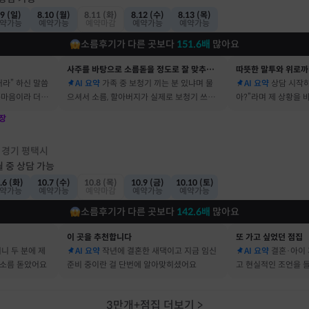
.9 (일)
8.10 (월)
8.11 (화)
8.12 (수)
8.13 (목)
약가능
예약가능
예약마감
예약가능
예약가능
소름후기가 다른 곳보다
151.6
배
많아요
사주를 바탕으로 소름돋을 정도로 잘 맞추는 곳
따뜻한 말투와 위로까
거라” 하신 말씀
AI 요약
가족 중 보청기 끼는 분 있냐며 물
AI 요약
상담 시작하
속마음이라 더 신
으셔서 소름, 할아버지가 실제로 보청기 쓰세
아?”라며 제 상황을
요
장
점
경기 평택시
·
월 중 상담 가능
.6 (화)
10.7 (수)
10.8 (목)
10.9 (금)
10.10 (토)
약가능
예약가능
예약마감
예약가능
예약가능
소름후기가 다른 곳보다
142.6
배
많아요
이 곳을 추천합니다
또 가고 싶었던 점집
머니 두 분에 제
AI 요약
작년에 결혼한 새댁이고 지금 임신
AI 요약
결혼·아이 
 소름 돋았어요
준비 중이란 걸 단번에 알아맞히셨어요
고 현실적인 조언을 
3만개+점집 더보기
>