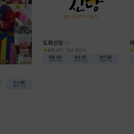
도희신당
신점
4.9
(
137
)
·
경남 양산시
내일 (금)
8.8 (토)
8.9 (일)
예약가능
예약가능
예약가능
)
9.1 (화)
감
예약가능