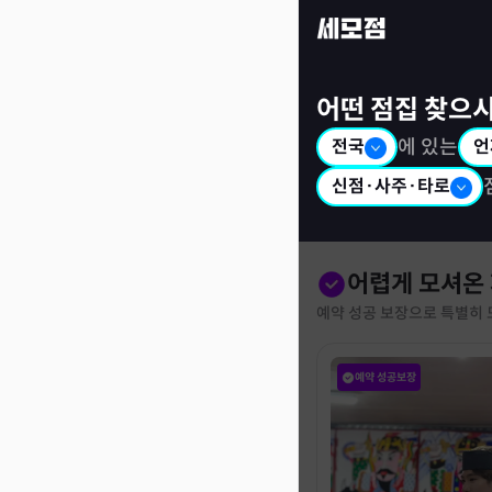
세모점: 광고없는 점집후기 커뮤니티
어떤 점집 찾으
전국
에 있는
언
신점·사주·타로
어렵게 모셔온
예약 성공 보장으로 특별히 
예약 성공보장