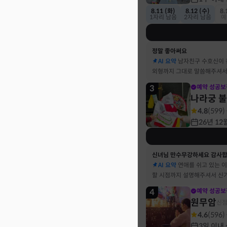
8.11 (화)
8.12 (수)
8.
1자리 남음
2자리 남음
예
정말 좋아써요
AI 요약
남자친구 수호신이
외형까지 그대로 말씀해주셔서
3
예약 성공보
나라궁 
4.8
(
599
)
26년 12
신녀님 만수무강하세요 감사
AI 요약
연애를 쉬고 있는 
할 시점까지 설명해주셔서 신
4
예약 성공보
원무암
신
4.6
(
596
)
3일 이내