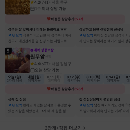
4.2
(
741
)
서울 중구
·
1주 이내 상담 가능
애정운
상담후기
397
개
성격은 잘 맞히시나 미래는 틀렸어요 ㅠㅠ
상냥하고 용한 신당선녀 선생님
AI 요약
직설적이고 급한 제 성격부터 여자
AI 요약
헤어진 전남친 성격과 지
친구가 대인관계를 덜 신경 쓰는 사람으로 바
자 만나는 중이라는 얘기가 실제 상
뀔 거란 말까지 그대로 현실이 됐어요
아서 인정할 수밖에 없었어요
5
예약 성공보장
원무암
신점
4.6
(
607
)
서울 강남구
·
오늘 상담 가능
오늘 (일)
내일 (월)
8.11 (화)
8.12 (수)
8.13 (목)
8.14 (금)
8.
2자리 남음
예약가능
예약마감
예약가능
예약가능
예약가능
예
애정운
상담후기
393
개
생애 첫 신점
첫 점집상담하기 편안한 점집
AI 요약
편하고 재밌는 남자보다 존경할 수
AI 요약
남친 얘기하기도 전에 “
있는 사람을 택했는데, 그게 왜 제 삶을 힘들게
꾸 받아줘서 계속 만나는 거야”라며
하는지 바로 집어내셔서 놀랐어요
어졌다 재회한 걸 정확히 짚었어요
3만개+점집 더보기
>