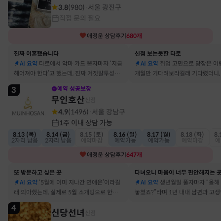
3.8
(
980
)
서울 광진구
·
직접 문의 필요
애정운
상담후기
680
개
진짜 이혼했습니다
신점 보는듯한 타로
AI 요약
타로에서 악마 카드 뽑자마자 ‘지금
AI 요약
취업 고민으로 당장은 어
헤어져야 한다’고 했는데, 진짜 거짓말투성이
개월만 기다려보라길래 기다렸더니, 
결혼 생활 끝에 이혼 숙고 중이에요
그 사람에게 고백받아 사귀게 됐어
3
예약 성공보장
무인호산
신점
4.9
(
1496
)
서울 강남구
·
1주 이내 상담 가능
8.13 (목)
8.14 (금)
8.15 (토)
8.16 (일)
8.17 (월)
8.18 (화)
8.
2자리 남음
2자리 남음
예약마감
예약가능
예약가능
예약마감
예
애정운
상담후기
647
개
또 방문하고 싶은 곳
다녀오니 마음이 너무 편안해지는 
AI 요약
‘5월에 이미 지나간 연애운’이라길
AI 요약
생년월일 풀자마자 “올해
래 의아했는데, 실제로 5월 소개팅으로 한참
놓쳤죠?”라며 1년 내내 남편과 고
고민했던 사람이 있었어요
딱 맞혀 놀랐어요
4
신당선녀
신점