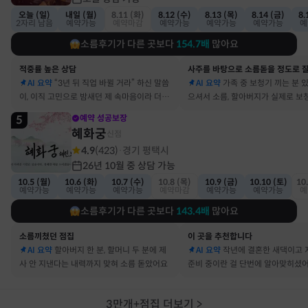
오늘 (일)
내일 (월)
8.11 (화)
8.12 (수)
8.13 (목)
8.14 (금)
8.
2자리 남음
예약가능
예약마감
예약가능
예약가능
예약가능
예
소름후기가 다른 곳보다
154.7
배
많아요
적중률 높은 상담
AI 요약
“3년 뒤 직업 바뀔 거라” 하신 말씀
AI 요약
가족 중 보청기 끼는 분 
이, 이직 고민으로 밤새던 제 속마음이라 더 신
으셔서 소름, 할아버지가 실제로 보
기했어요
요
5
예약 성공보장
혜화궁
신점
4.9
(
423
)
경기 평택시
·
26년 10월 중 상담 가능
10.5 (월)
10.6 (화)
10.7 (수)
10.8 (목)
10.9 (금)
10.10 (토)
10
예약가능
예약가능
예약가능
예약마감
예약가능
예약가능
예
소름후기가 다른 곳보다
143.4
배
많아요
소름끼쳤던 점집
이 곳을 추천합니다
AI 요약
할아버지 한 분, 할머니 두 분에 제
AI 요약
작년에 결혼한 새댁이고 
사 안 지낸다는 내력까지 맞혀 소름 돋았어요
준비 중이란 걸 단번에 알아맞히셨
3만개+점집 더보기
>