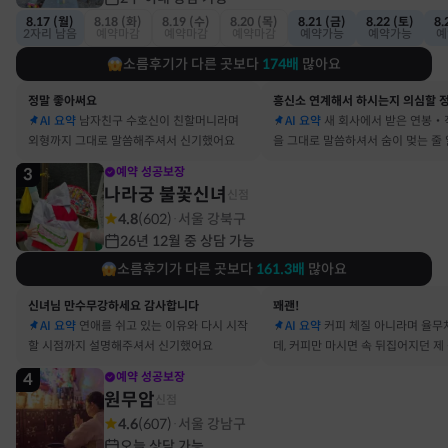
8.17 (월)
8.18 (화)
8.19 (수)
8.20 (목)
8.21 (금)
8.22 (토)
8.
2자리 남음
예약마감
예약마감
예약마감
예약가능
예약가능
예
소름후기가 다른 곳보다
174
배
많아요
정말 좋아써요
AI 요약
남자친구 수호신이 친할머니라며
AI 요약
새 회사에서 받은 연봉‧
외형까지 그대로 말씀해주셔서 신기했어요
을 그대로 말씀하셔서 숨이 멎는 줄
3
예약 성공보장
나라궁 불꽃신녀
신점
4.8
(
602
)
서울 강북구
·
26년 12월 중 상담 가능
소름후기가 다른 곳보다
161.3
배
많아요
신녀님 만수무강하세요 감사합니다
꽤괜!
AI 요약
연애를 쉬고 있는 이유와 다시 시작
AI 요약
커피 체질 아니라며 율무
할 시점까지 설명해주셔서 신기했어요
데, 커피만 마시면 속 뒤집어지던 제
맞았어요
4
예약 성공보장
원무암
신점
4.6
(
607
)
서울 강남구
·
오늘 상담 가능