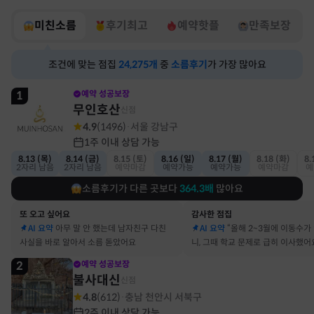
미친소름
후기최고
예약핫플
만족보장
조건에 맞는 점집
24,275
개
중
소름후기
가 가장 많아요
1
예약 성공보장
무인호산
신점
4.9
(
1496
)
서울 강남구
·
1주 이내 상담 가능
8.13 (목)
8.14 (금)
8.15 (토)
8.16 (일)
8.17 (월)
8.18 (화)
8.
2자리 남음
2자리 남음
예약마감
예약가능
예약가능
예약마감
예
소름후기가 다른 곳보다
364.3
배
많아요
또 오고 싶어요
감사한 점집
AI 요약
아무 말 안 했는데 남자친구 다친
AI 요약
“올해 2~3월에 이동수가
사실을 바로 알아서 소름 돋았어요
니, 그때 학교 문제로 급히 이사했어
2
예약 성공보장
불사대신
신점
4.8
(
612
)
충남 천안시 서북구
·
2주 이내 상담 가능