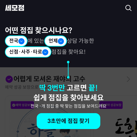
세모점: 광고없는 점집후기 커뮤니티
어떤 점집 찾으시나요?
전국
에 있는
언제
상담 가능한
신점·사주·타로
점집을 찾아요!
어렵게 모셔온 재야의 고수
딱 3번만
고르면
끝!
예약 성공 보장으로 특별히 모십니다!
쉽게 점집을 찾아보세요
예약 성공보장
예약 성공보장
전국
-
개 점집 중 딱 맞는 점집을 보여드려요
3초만에 점집 찾기