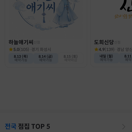
하늘애기씨
도희신당
신점
신점
5.0
(
105
)
·
경기 화성시
4.9
(
139
)
·
경남 양
내일 (월)
8.11
8.13 (목)
8.14 (금)
8.15 (토)
예약가능
예약
예약가능
예약가능
예약마감
전국
점집
TOP 5