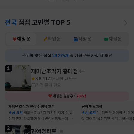
전국
점집
고민별
TOP 5
애정운
학업운
직장운
재물운
조건에 맞는 점집
24,275
개
중 애정운을 가장 잘 봐요
1
재미난조각가 홍대점
사주
3.8
(
1171
)
서울 마포구
·
직접 문의 필요
애정운
상담후기
737
개
재미난 조각가 천상 선생님 후기
신점 맛보기용
AI 요약
재회는 한 번 더 있지만 제가 정 떨
AI 요약
“버티면 남친이랑 안 헤
어져 먼저 이별할 거래서 반신반의했는데, 정
말 그대로, 헤어지잔 얘기 나왔는데 
말 재회 후 제가 먼저 헤어지자고 했어요
금도 연애 이어가고 있어요
2
현애경타로
타로