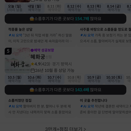
오늘 (일)
내일 (월)
8.11 (화)
8.12 (수)
8.13 (목)
8.14 (금)
8.
1자리 남음
예약가능
예약마감
예약가능
예약가능
예약가능
예
소름후기가 다른 곳보다
154.7
배
많아요
적중률 높은 상담
AI 요약
“3년 뒤 직업 바뀔 거라” 하신 말씀
AI 요약
가족 중 보청기 끼는 분 
이, 이직 고민으로 밤새던 제 속마음이라 더 신
으셔서 소름, 할아버지가 실제로 보
기했어요
요
5
예약 성공보장
혜화궁
신점
4.9
(
423
)
경기 평택시
·
26년 10월 중 상담 가능
10.5 (월)
10.6 (화)
10.7 (수)
10.8 (목)
10.9 (금)
10.10 (토)
10
예약가능
예약가능
예약가능
예약마감
예약가능
예약가능
예
소름후기가 다른 곳보다
143.4
배
많아요
소름끼쳤던 점집
이 곳을 추천합니다
AI 요약
할아버지 한 분, 할머니 두 분에 제
AI 요약
작년에 결혼한 새댁이고 
사 안 지낸다는 내력까지 맞혀 소름 돋았어요
준비 중이란 걸 단번에 알아맞히셨
3만개+점집 더보기
>