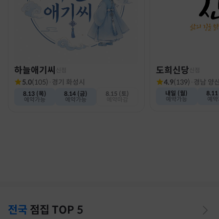
하늘애기씨
도희신당
신점
신점
5.0
(
105
)
·
경기 화성시
4.9
(
139
)
·
경남 양
내일 (월)
8.11
8.13 (목)
8.14 (금)
8.15 (토)
예약가능
예약
예약가능
예약가능
예약마감
전국
점집
TOP 5