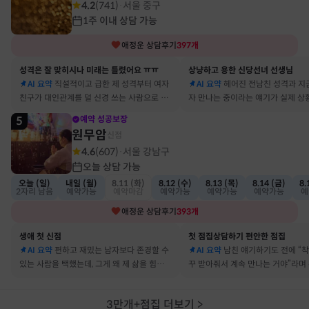
4.2
(
741
)
서울 중구
·
1주 이내 상담 가능
애정운
상담후기
397
개
성격은 잘 맞히시나 미래는 틀렸어요 ㅠㅠ
상냥하고 용한 신당선녀 선생님
AI 요약
직설적이고 급한 제 성격부터 여자
AI 요약
헤어진 전남친 성격과 지
친구가 대인관계를 덜 신경 쓰는 사람으로 바
자 만나는 중이라는 얘기가 실제 상
뀔 거란 말까지 그대로 현실이 됐어요
아서 인정할 수밖에 없었어요
5
예약 성공보장
원무암
신점
4.6
(
607
)
서울 강남구
·
오늘 상담 가능
오늘 (일)
내일 (월)
8.11 (화)
8.12 (수)
8.13 (목)
8.14 (금)
8.
2자리 남음
예약가능
예약마감
예약가능
예약가능
예약가능
예
애정운
상담후기
393
개
생애 첫 신점
첫 점집상담하기 편안한 점집
AI 요약
편하고 재밌는 남자보다 존경할 수
AI 요약
남친 얘기하기도 전에 “
있는 사람을 택했는데, 그게 왜 제 삶을 힘들게
꾸 받아줘서 계속 만나는 거야”라며
하는지 바로 집어내셔서 놀랐어요
어졌다 재회한 걸 정확히 짚었어요
3만개+점집 더보기
>