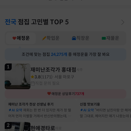
전국
점집
고민별
TOP 5
애정운
학업운
직장운
재물운
조건에 맞는 점집
24,275
개
중 애정운을 가장 잘 봐요
1
재미난조각가 홍대점
사주
3.8
(
1171
)
서울 마포구
·
직접 문의 필요
애정운
상담후기
737
개
재미난 조각가 천상 선생님 후기
신점 맛보기용
AI 요약
재회는 한 번 더 있지만 제가 정 떨
AI 요약
“버티면 남친이랑 안 헤
어져 먼저 이별할 거래서 반신반의했는데, 정
말 그대로, 헤어지잔 얘기 나왔는데 
말 재회 후 제가 먼저 헤어지자고 했어요
금도 연애 이어가고 있어요
2
현애경타로
타로