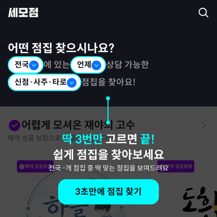
세모점: 광고없는 점집후기 커뮤니티
어떤 점집 찾으시나요?
전국
에 있는
언제
상담 가능한
신점·사주·타로
점집을 찾아요!
어렵게 모셔온 재야의 고수
딱 3번만
고르면
끝!
예약 성공 보장으로 특별히 모십니다!
쉽게 점집을 찾아보세요
예약 성공보장
예약 성공보장
전국
-
개 점집 중 딱 맞는 점집을 보여드려요
3초만에 점집 찾기