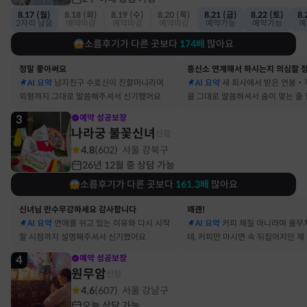
8.17 (월)
8.18 (화)
8.19 (수)
8.20 (목)
8.21 (금)
8.22 (토)
8.
2자리 남음
예약마감
예약마감
예약마감
예약가능
예약가능
예
소름후기가 다른 곳보다
174
배
많아요
정말 좋아써요
AI 요약
남자친구 수호신이 친할머니라며
AI 요약
새 회사에서 받은 연봉‧
외형까지 그대로 말씀해주셔서 신기했어요
을 그대로 말씀하셔서 숨이 멎는 줄
3
예약 성공보장
나라궁 불꽃신녀
신점
4.8
(
602
)
서울 강북구
·
26년 12월 중 상담 가능
소름후기가 다른 곳보다
161.3
배
많아요
신녀님 만수무강하세요 감사합니다
꽤괜!
AI 요약
연애를 쉬고 있는 이유와 다시 시작
AI 요약
커피 체질 아니라며 율무
할 시점까지 설명해주셔서 신기했어요
데, 커피만 마시면 속 뒤집어지던 제
맞았어요
4
예약 성공보장
원무암
신점
4.6
(
607
)
서울 강남구
·
오늘 상담 가능