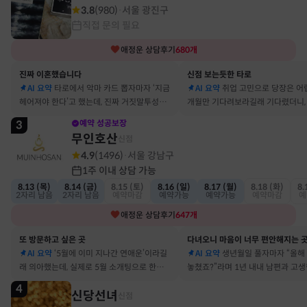
3.8
(
980
)
서울 광진구
·
직접 문의 필요
애정운
상담후기
680
개
진짜 이혼했습니다
신점 보는듯한 타로
AI 요약
타로에서 악마 카드 뽑자마자 ‘지금
AI 요약
취업 고민으로 당장은 어
헤어져야 한다’고 했는데, 진짜 거짓말투성이
개월만 기다려보라길래 기다렸더니, 
결혼 생활 끝에 이혼 숙고 중이에요
그 사람에게 고백받아 사귀게 됐어
3
예약 성공보장
무인호산
신점
4.9
(
1496
)
서울 강남구
·
1주 이내 상담 가능
8.13 (목)
8.14 (금)
8.15 (토)
8.16 (일)
8.17 (월)
8.18 (화)
8.
2자리 남음
2자리 남음
예약마감
예약가능
예약가능
예약마감
예
애정운
상담후기
647
개
또 방문하고 싶은 곳
다녀오니 마음이 너무 편안해지는 
AI 요약
‘5월에 이미 지나간 연애운’이라길
AI 요약
생년월일 풀자마자 “올해
래 의아했는데, 실제로 5월 소개팅으로 한참
놓쳤죠?”라며 1년 내내 남편과 고
고민했던 사람이 있었어요
딱 맞혀 놀랐어요
4
신당선녀
신점