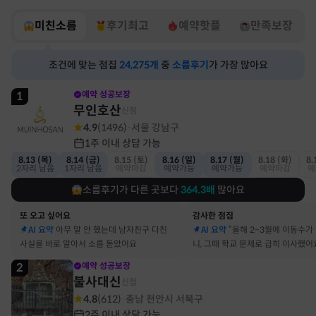
미친소름
후기최고
예약핫플
만족보장
조건에 맞는 점집
24,275
개
중
소름후기
가 가장 많아요
1
예약 성공보장
무인호산
신점
4.9
(
1496
)
서울 강남구
·
1주 이내 상담 가능
8.13 (목)
8.14 (금)
8.15 (토)
8.16 (일)
8.17 (월)
8.18 (화)
8.
2자리 남음
1자리 남음
예약마감
예약가능
예약가능
예약마감
예
소름후기가 다른 곳보다
364.3
배
많아요
또 오고 싶어요
감사한 점집
AI 요약
아무 말 안 했는데 남자친구 다친
AI 요약
“올해 2~3월에 이동수가
사실을 바로 알아서 소름 돋았어요
니, 그때 학교 문제로 급히 이사했어
2
예약 성공보장
불사대신
신점
4.8
(
612
)
충남 천안시 서북구
·
2주 이내 상담 가능