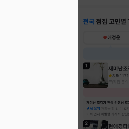
전국
점집
고민별
애정운
1
재미난조
3.8
(
1171
직접 문의
재미난 조각가 천상 선생님 후
AI 요약
재회는 한 번 더 있
어져 먼저 이별할 거래서 반신
말 재회 후 제가 먼저 헤어지
2
현애경타