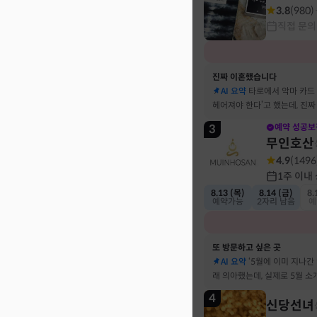
3.8
(
980
)
직접 문의
진짜 이혼했습니다
AI 요약
타로에서 악마 카드
헤어져야 한다’고 했는데, 진
결혼 생활 끝에 이혼 숙고 중
3
예약 성공보
무인호산
4.9
(
1496
1주 이내
8.13 (목)
8.14 (금)
8.
예약가능
2자리 남음
예
또 방문하고 싶은 곳
AI 요약
‘5월에 이미 지나간
래 의아했는데, 실제로 5월 
고민했던 사람이 있었어요
4
신당선녀