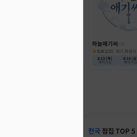
하늘애기씨
신점
5.0
(
105
)
·
경기 화성시
8.13 (목)
8.14 (금
예약가능
예약가
전국
점집
TOP 5