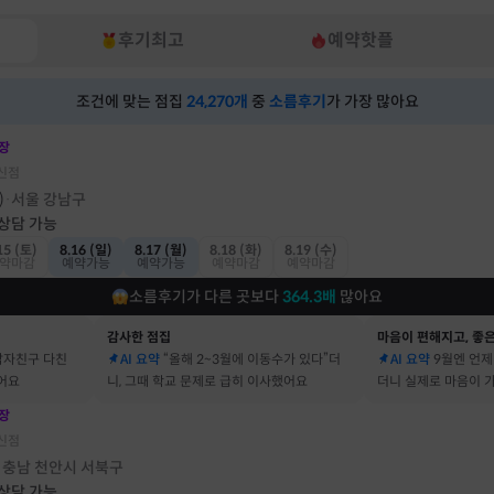
후기최고
예약핫플
조건에 맞는 점집
24,270
개
중
소름후기
가 가장 많아요
장
신점
)
서울 강남구
·
 상담 가능
15 (토)
8.16 (일)
8.17 (월)
8.18 (화)
8.19 (수)
약마감
예약가능
예약가능
예약마감
예약마감
소름후기가 다른 곳보다
364.3
배
많아요
감사한 점집
마음이 편해지고, 좋은
남자친구 다친
AI 요약
“올해 2~3월에 이동수가 있다”더
AI 요약
9월엔 언제
어요
니, 그때 학교 문제로 급히 이사했어요
더니 실제로 마음이 
어요
장
신점
충남 천안시 서북구
·
 상담 가능