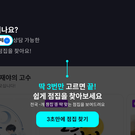
시나요?
제
상담 가능한
점집을 찾아요!
 재야의 고수
딱 3번만
고르면
끝!
모십니다!
쉽게 점집을 찾아보세요
예약 성공보장
전국
-
개 점집 중 딱 맞는 점집을 보여드려요
3초만에 점집 찾기