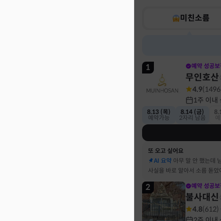
미친소름
1
예약 성공보
무인호산
4.9
(
1496
1주 이내
8.13 (목)
8.14 (금)
8.
예약가능
2자리 남음
예
또 오고 싶어요
AI 요약
아무 말 안 했는데 
사실을 바로 알아서 소름 돋았
2
예약 성공보
불사대신
4.8
(
612
)
2주 이내