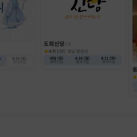
도희신당
신점
4.9
(
139
)
·
경남 양산시
내일 (일)
8.10 (월)
8.11 (화)
)
8.15 (토)
예약가능
예약가능
예약가능
능
예약마감