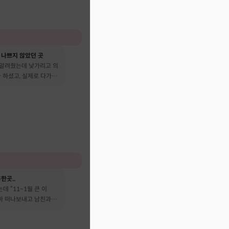
 나쁘지 않았던 곳
 알려줬는데 낯가리고 의
 하셨고, 실제로 다가온
다 떠났어요
한곳..
데 “11~1월 큰 이
엄마 떠나보내고 남친과도