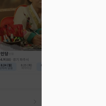
천인당
신점
4.8
(
382
)
·
인천 계양구
내일 (일)
8.10 (월)
예약가능
예약가능
동인당
신점
4.9
(
88
)
·
경기 파주시
8.24 (월)
8.25 (화)
8.26 (수)
2자리 남음
예약마감
예약가능