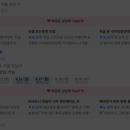
서울 광진구
·
 필요
애정운
상담후기
680
개
신점 보는듯한 타로
처음 본 사주타로인데
 뽑자마자 ‘지금
AI 요약
취업 고민으로 당장은 어렵다며 6
AI 요약
제 성격 안
짜 거짓말투성이
개월만 기다려보라길래 기다렸더니, 6개월 뒤
심 많다며 연애 힘들다
이에요
그 사람에게 고백받아 사귀게 됐어요
남자들이 그 이유로 
장
신점
)
서울 강남구
·
 상담 가능
15 (토)
8.16 (일)
8.17 (월)
8.18 (화)
8.19 (수)
약마감
예약가능
예약가능
예약마감
예약마감
애정운
상담후기
647
개
다녀오니 마음이 너무 편안해지는 곳
헤어진거 바로 맞춘 용
 연애운’이라길
AI 요약
생년월일 풀자마자 “올해 큰 기회
AI 요약
말도 안 했는
소개팅으로 한참
놓쳤죠?”라며 1년 내내 남편과 고생한 상황을
별”이라더니, 그때 
딱 맞혀 놀랐어요
헤어졌어요
신점