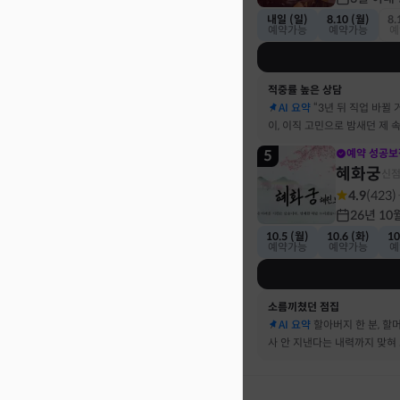
내일 (일)
8.10 (월)
8.
예약가능
예약가능
예
적중률 높은 상담
AI 요약
“3년 뒤 직업 바뀔 
이, 이직 고민으로 밤새던 제 
기했어요
5
예약 성공보
혜화궁
신
4.9
(
423
)
26년 10
10.5 (월)
10.6 (화)
10
예약가능
예약가능
예
소름끼쳤던 점집
AI 요약
할아버지 한 분, 할
사 안 지낸다는 내력까지 맞혀