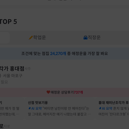
TOP 5
학업운
직장운
조건에 맞는 점집
24,270
개
중 애정운을 가장 잘 봐요
각가 홍대점
사주
)
서울 마포구
·
 필요
애정운
상담후기
737
개
기
신점 맛보기용
홍대 재미난조각가 
지만 제가 정 떨
AI 요약
“버티면 남친이랑 안 헤어진다”는
AI 요약
흔치 않게
반의했는데, 정
말 그대로, 헤어지잔 얘기 나왔는데 붙잡고 지
여친이 ‘잔다르크형’
자고 했어요
금도 연애 이어가고 있어요
캐릭터, 바로 짚어냈
로
타로