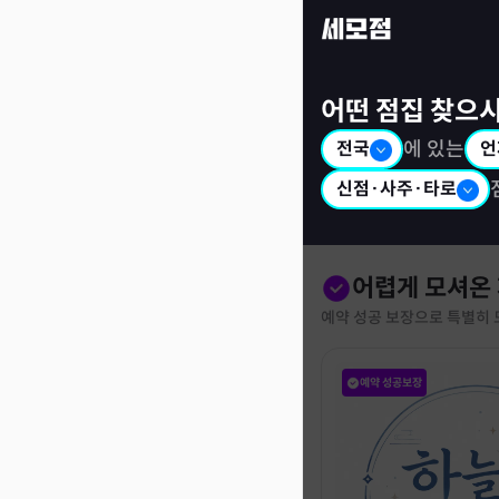
세모점: 광고없는 점집후기 커뮤니티
어떤 점집 찾으
전국
에 있는
언
신점·사주·타로
어렵게 모셔온
예약 성공 보장으로 특별히 
예약 성공보장