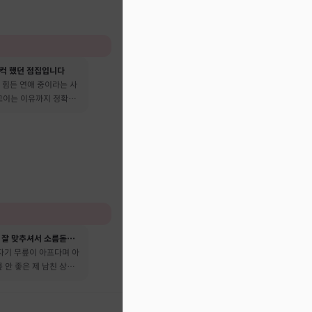
컥 했던 점집입니다
 힘든 연애 중이라는 사
 꼬이는 이유까지 정확히
성격이나 성향을 너무 잘 맞추셔서 소름돋았어요
자기 무릎이 아프다며 아
릎 안 좋은 제 남친 상태