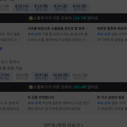
11 (화)
8.12 (수)
8.13 (목)
8.14 (금)
8.15 (토)
약마감
예약가능
예약가능
예약가능
예약가능
소름후기가 다른 곳보다
154.7
배
많아요
사주를 바탕으로 소름돋을 정도로 잘 맞추는 곳
따뜻한 말투와 위로까
거라” 하신 말씀
AI 요약
가족 중 보청기 끼는 분 있냐며 물
AI 요약
상담 시작하
속마음이라 더 신
으셔서 소름, 할아버지가 실제로 보청기 쓰세
아?”라며 제 상황을
요
장
점
경기 평택시
·
월 중 상담 가능
.7 (수)
10.8 (목)
10.9 (금)
10.10 (토)
10.11 (일)
약가능
예약마감
예약가능
예약가능
예약마감
소름후기가 다른 곳보다
143.4
배
많아요
이 곳을 추천합니다
또 가고 싶었던 점집
머니 두 분에 제
AI 요약
작년에 결혼한 새댁이고 지금 임신
AI 요약
결혼·아이 
 소름 돋았어요
준비 중이란 걸 단번에 알아맞히셨어요
고 현실적인 조언을 
3만개+점집 더보기
>