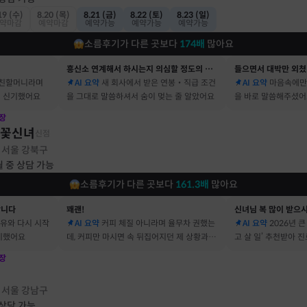
19 (수)
8.20 (목)
8.21 (금)
8.22 (토)
8.23 (일)
약마감
예약마감
예약가능
예약가능
예약가능
소름후기가 다른 곳보다
174
배
많아요
흥신소 연계해서 하시는지 의심할 정도의 정확함
들으면서 대박만 외쳤
 친할머니라며
AI 요약
새 회사에서 받은 연봉‧직급 조건
AI 요약
마음속에만
 신기했어요
을 그대로 말씀하셔서 숨이 멎는 줄 알았어요
을 바로 말씀해주셨
장
불꽃신녀
신점
서울 강북구
·
월 중 상담 가능
소름후기가 다른 곳보다
161.3
배
많아요
합니다
꽤괜!
신녀님 복 많이 받으
이유와 다시 시작
AI 요약
커피 체질 아니라며 율무차 권했는
AI 요약
2026년 
기했어요
데, 커피만 마시면 속 뒤집어지던 제 상황과 딱
고 살 일’ 추천받아 
맞았어요
장
점
서울 강남구
·
 상담 가능