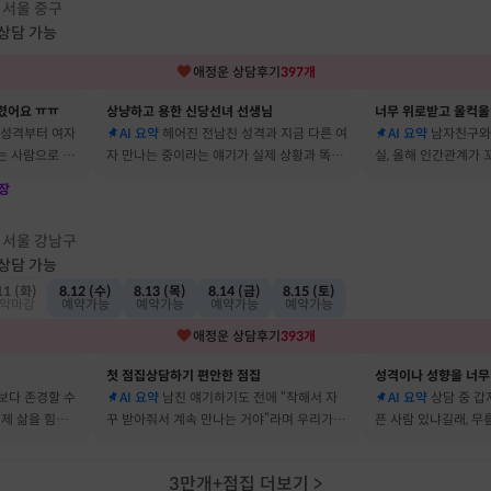
서울 중구
·
 상담 가능
애정운
상담후기
397
개
렸어요 ㅠㅠ
상냥하고 용한 신당선녀 선생님
너무 위로받고 울컥울
 성격부터 여자
AI 요약
헤어진 전남친 성격과 지금 다른 여
AI 요약
남자친구와
는 사람으로 바
자 만나는 중이라는 얘기가 실제 상황과 똑같
실, 올해 인간관계가
 됐어요
아서 인정할 수밖에 없었어요
얘기해줘서 놀랐어요
장
점
서울 강남구
·
 상담 가능
11 (화)
8.12 (수)
8.13 (목)
8.14 (금)
8.15 (토)
약마감
예약가능
예약가능
예약가능
예약가능
애정운
상담후기
393
개
첫 점집상담하기 편안한 점집
보다 존경할 수
AI 요약
남친 얘기하기도 전에 “착해서 자
AI 요약
상담 중 갑
 제 삶을 힘들게
꾸 받아줘서 계속 만나는 거야”라며 우리가 헤
픈 사람 있냐길래, 무
어요
어졌다 재회한 걸 정확히 짚었어요
를 정확히 맞추셨어요
3만개+점집 더보기
>