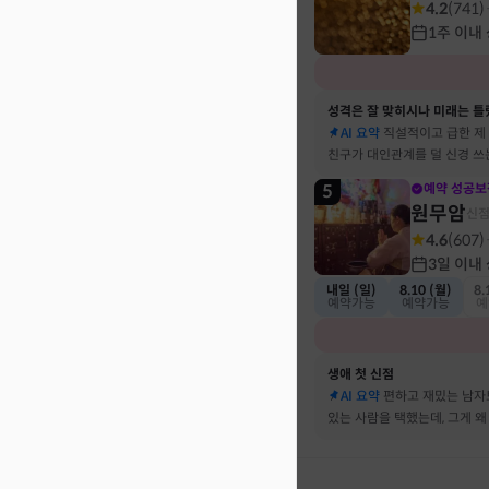
4.2
(
741
)
1주 이내
성격은 잘 맞히시나 미래는 틀
AI 요약
직설적이고 급한 제
친구가 대인관계를 덜 신경 쓰
뀔 거란 말까지 그대로 현실이
5
예약 성공보
원무암
신
4.6
(
607
)
3일 이내
내일 (일)
8.10 (월)
8.
예약가능
예약가능
예
생애 첫 신점
AI 요약
편하고 재밌는 남자
있는 사람을 택했는데, 그게 왜
하는지 바로 집어내셔서 놀랐