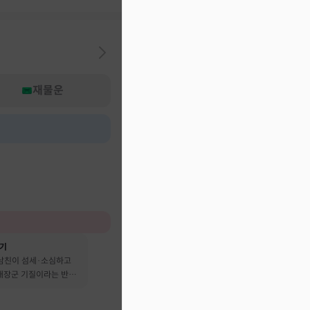
재물운
후기
 남친이 섬세·소심하고
 대장군 기질이라는 반전
어요