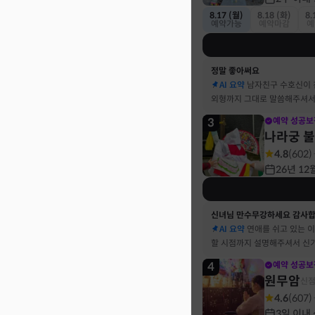
8.17 (월)
8.18 (화)
8.
예약가능
예약마감
예
정말 좋아써요
AI 요약
남자친구 수호신이
외형까지 그대로 말씀해주셔서
3
예약 성공보
나라궁 
4.8
(
602
)
26년 12
신녀님 만수무강하세요 감사
AI 요약
연애를 쉬고 있는 
할 시점까지 설명해주셔서 신
4
예약 성공보
원무암
신
4.6
(
607
)
3일 이내