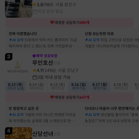
3.8
(
980
)
서울 광진구
·
직접 문의 필요
애정운
상담후기
680
개
진짜 이혼했습니다
신점 보는듯한 타로
AI 요약
타로에서 악마 카드 뽑자마자 ‘지금
AI 요약
취업 고민으로 당장은 어
헤어져야 한다’고 했는데, 진짜 거짓말투성이
개월만 기다려보라길래 기다렸더니, 
결혼 생활 끝에 이혼 숙고 중이에요
그 사람에게 고백받아 사귀게 됐어
3
예약 성공보장
무인호산
신점
4.9
(
1496
)
서울 강남구
·
3일 이내 상담 가능
8.13 (목)
8.14 (금)
8.15 (토)
8.16 (일)
8.17 (월)
8.18 (화)
8.
2자리 남음
예약마감
예약마감
예약가능
예약가능
예약마감
예
애정운
상담후기
647
개
또 방문하고 싶은 곳
다녀오니 마음이 너무 편안해지는 
AI 요약
‘5월에 이미 지나간 연애운’이라길
AI 요약
생년월일 풀자마자 “올해
래 의아했는데, 실제로 5월 소개팅으로 한참
놓쳤죠?”라며 1년 내내 남편과 고
고민했던 사람이 있었어요
딱 맞혀 놀랐어요
4
신당선녀
신점