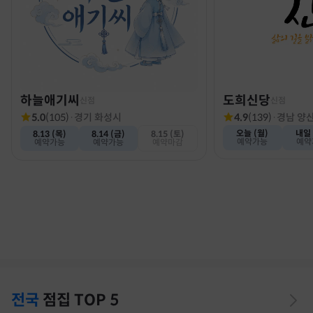
하늘애기씨
도희신당
신점
신점
5.0
(
105
)
·
경기 화성시
4.9
(
139
)
·
경남 양
오늘 (월)
내일 
8.13 (목)
8.14 (금)
8.15 (토)
예약가능
예약
예약가능
예약가능
예약마감
전국
점집
TOP 5