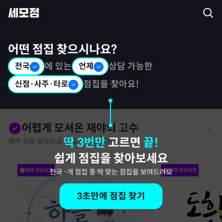
세모점: 광고없는 점집후기 커뮤니티
어떤 점집 찾으시나요?
전국
에 있는
언제
상담 가능한
신점·사주·타로
점집을 찾아요!
어렵게 모셔온 재야의 고수
딱 3번만
고르면
끝!
예약 성공 보장으로 특별히 모십니다!
쉽게 점집을 찾아보세요
예약 성공보장
예약 성공보장
전국
-
개 점집 중 딱 맞는 점집을 보여드려요
3초만에 점집 찾기