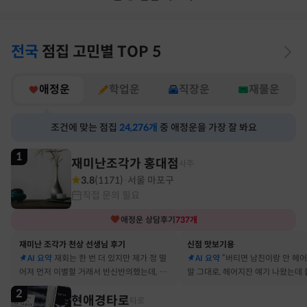
전국
점집
고민별
TOP 5
애정운
학업운
직장운
재물운
조건에 맞는 점집
24,276
개
중 애정운을 가장 잘 봐요
1
재미난조각가 홍대점
사주
3.8
(
1171
)
서울 마포구
·
직접 문의 필요
애정운
상담후기
737
개
재미난 조각가 천상 선생님 후기
신점 맛보기용
AI 요약
재회는 한 번 더 있지만 제가 정 떨
AI 요약
“버티면 남친이랑 안 헤
어져 먼저 이별할 거래서 반신반의했는데, 정
말 그대로, 헤어지잔 얘기 나왔는데 
말 재회 후 제가 먼저 헤어지자고 했어요
금도 연애 이어가고 있어요
2
현애경타로
타로