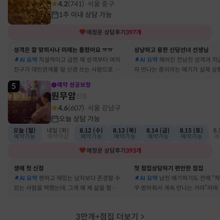
4.2
(
741
)
서울 중구
·
1주 이내 상담 가능
애정운
상담후기
397
개
성격은 잘 맞히시나 미래는 틀렸어요 ㅠㅠ
상냥하고 용한 신당선녀 선생님
AI 요약
직설적이고 급한 제 성격부터 여자
AI 요약
헤어진 전남친 성격과 지
친구가 대인관계를 덜 신경 쓰는 사람으로 바
자 만나는 중이라는 얘기가 실제 상
뀔 거란 말까지 그대로 현실이 됐어요
아서 인정할 수밖에 없었어요
5
예약 성공보장
원무암
신점
4.6
(
607
)
서울 강남구
·
오늘 상담 가능
오늘 (월)
내일 (화)
8.12 (수)
8.13 (목)
8.14 (금)
8.15 (토)
8.
예약가능
예약마감
예약가능
예약가능
예약가능
예약가능
예
애정운
상담후기
393
개
생애 첫 신점
첫 점집상담하기 편안한 점집
AI 요약
편하고 재밌는 남자보다 존경할 수
AI 요약
남친 얘기하기도 전에 “
있는 사람을 택했는데, 그게 왜 제 삶을 힘들게
꾸 받아줘서 계속 만나는 거야”라며
하는지 바로 집어내셔서 놀랐어요
어졌다 재회한 걸 정확히 짚었어요
3만개+점집 더보기
>