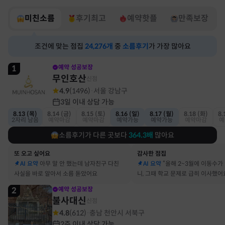
미친소름
후기최고
예약핫플
만족보장
조건에 맞는 점집
24,276
개
중
소름후기
가 가장 많아요
1
예약 성공보장
무인호산
신점
4.9
(
1496
)
서울 강남구
·
3일 이내 상담 가능
8.13 (목)
8.14 (금)
8.15 (토)
8.16 (일)
8.17 (월)
8.18 (화)
8.
2자리 남음
예약마감
예약마감
예약가능
예약가능
예약마감
예
소름후기가 다른 곳보다
364.3
배
많아요
또 오고 싶어요
감사한 점집
AI 요약
아무 말 안 했는데 남자친구 다친
AI 요약
“올해 2~3월에 이동수가
사실을 바로 알아서 소름 돋았어요
니, 그때 학교 문제로 급히 이사했어
2
예약 성공보장
불사대신
신점
4.8
(
612
)
충남 천안시 서북구
·
2주 이내 상담 가능