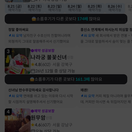
8.21 (금)
8.22 (토)
8.23 (일)
8.24 (월)
8.25 (화)
8.26 (수)
8.
예약가능
예약가능
예약가능
예약가능
예약가능
예약가능
예
소름후기가 다른 곳보다
174
배
많아요
정말 좋아써요
AI 요약
남자친구 수호신이 친할머니라며
AI 요약
새 회사에서 받은 연봉‧
외형까지 그대로 말씀해주셔서 신기했어요
을 그대로 말씀하셔서 숨이 멎는 줄
3
예약 성공보장
나라궁 불꽃신녀
신점
4.8
(
602
)
서울 강북구
·
26년 12월 중 상담 가능
소름후기가 다른 곳보다
161.3
배
많아요
신녀님 만수무강하세요 감사합니다
꽤괜!
AI 요약
연애를 쉬고 있는 이유와 다시 시작
AI 요약
커피 체질 아니라며 율무
할 시점까지 설명해주셔서 신기했어요
데, 커피만 마시면 속 뒤집어지던 제
맞았어요
4
예약 성공보장
원무암
신점
4.6
(
607
)
서울 강남구
·
오늘 상담 가능