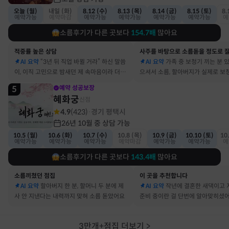
오늘 (월)
내일 (화)
8.12 (수)
8.13 (목)
8.14 (금)
8.15 (토)
8.
예약가능
예약마감
예약가능
예약가능
예약가능
예약가능
예
소름후기가 다른 곳보다
154.7
배
많아요
적중률 높은 상담
AI 요약
“3년 뒤 직업 바뀔 거라” 하신 말씀
AI 요약
가족 중 보청기 끼는 분 
이, 이직 고민으로 밤새던 제 속마음이라 더 신
으셔서 소름, 할아버지가 실제로 보
기했어요
요
5
예약 성공보장
혜화궁
신점
4.9
(
423
)
경기 평택시
·
26년 10월 중 상담 가능
10.5 (월)
10.6 (화)
10.7 (수)
10.8 (목)
10.9 (금)
10.10 (토)
10
예약가능
예약가능
예약가능
예약마감
예약가능
예약가능
예
소름후기가 다른 곳보다
143.4
배
많아요
소름끼쳤던 점집
이 곳을 추천합니다
AI 요약
할아버지 한 분, 할머니 두 분에 제
AI 요약
작년에 결혼한 새댁이고 
사 안 지낸다는 내력까지 맞혀 소름 돋았어요
준비 중이란 걸 단번에 알아맞히셨
3만개+점집 더보기
>