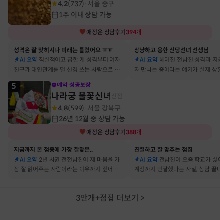
4.2
(
737
)
서울 중구
·
1주 이내 상담 가능
애정운
상담후기
394
개
성격은 잘 맞히시나 미래는 틀렸어요 ㅠㅠ
상냥하고 용한 신당선녀 선생님
AI 요약
직설적이고 급한 제 성격부터 여자
AI 요약
헤어진 전남친 성격과 지
친구가 대인관계를 덜 신경 쓰는 사람으로 바
자 만나는 중이라는 얘기가 실제 상
뀔 거란 말까지 그대로 현실이 됐어요
아서 인정할 수밖에 없었어요
5
예약 성공보장
나라궁 불꽃신녀
신점
4.8
(
599
)
서울 강북구
·
26년 12월 중 상담 가능
애정운
상담후기
388
개
지금까지 본 점중에 가장 잘맞은..
친절하고 잘 맞추는 점집
AI 요약
2년 사귄 전전남친이 제 마음을 가
AI 요약
전남친이 요즘 학교가 싫
장 잘 읽어주는 사람이라는 이유까지 짚어줘
계정까지 언팔했다는 사실, 상담 끝
서 재회 고민이 확실해졌어요
타 확인해보니 그대로였어요
3만개+점집 더보기
>