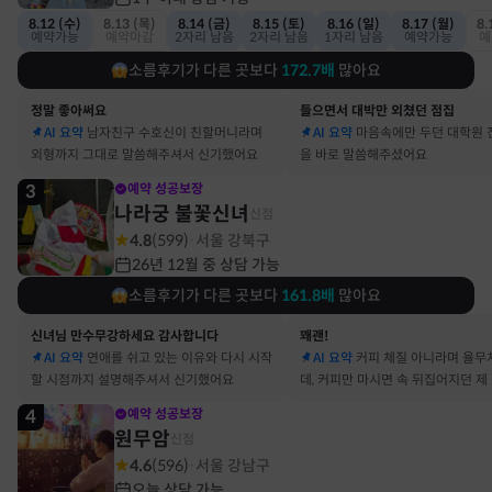
8.12 (수)
8.13 (목)
8.14 (금)
8.15 (토)
8.16 (일)
8.17 (월)
8.
예약가능
예약마감
2자리 남음
2자리 남음
1자리 남음
예약가능
예
소름후기가 다른 곳보다
172.7
배
많아요
정말 좋아써요
들으면서 대박만 외쳤던 점집
AI 요약
남자친구 수호신이 친할머니라며
AI 요약
마음속에만 두던 대학원 
외형까지 그대로 말씀해주셔서 신기했어요
을 바로 말씀해주셨어요
3
예약 성공보장
나라궁 불꽃신녀
신점
4.8
(
599
)
서울 강북구
·
26년 12월 중 상담 가능
소름후기가 다른 곳보다
161.8
배
많아요
신녀님 만수무강하세요 감사합니다
꽤괜!
AI 요약
연애를 쉬고 있는 이유와 다시 시작
AI 요약
커피 체질 아니라며 율무
할 시점까지 설명해주셔서 신기했어요
데, 커피만 마시면 속 뒤집어지던 제
맞았어요
4
예약 성공보장
원무암
신점
4.6
(
596
)
서울 강남구
·
오늘 상담 가능