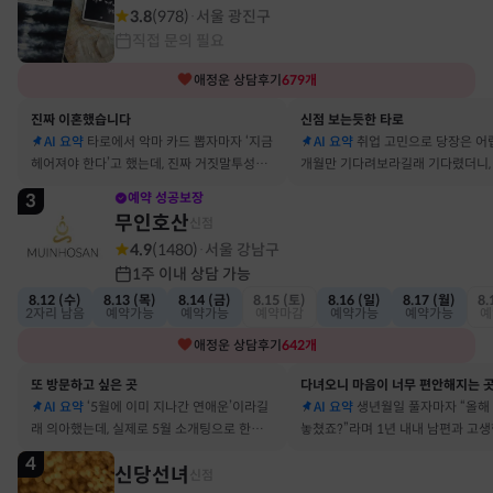
3.8
(
978
)
서울 광진구
·
직접 문의 필요
애정운
상담후기
679
개
진짜 이혼했습니다
신점 보는듯한 타로
AI 요약
타로에서 악마 카드 뽑자마자 ‘지금
AI 요약
취업 고민으로 당장은 어
헤어져야 한다’고 했는데, 진짜 거짓말투성이
개월만 기다려보라길래 기다렸더니, 
결혼 생활 끝에 이혼 숙고 중이에요
그 사람에게 고백받아 사귀게 됐어
3
예약 성공보장
무인호산
신점
4.9
(
1480
)
서울 강남구
·
1주 이내 상담 가능
8.12 (수)
8.13 (목)
8.14 (금)
8.15 (토)
8.16 (일)
8.17 (월)
8.
2자리 남음
예약가능
예약가능
예약마감
예약가능
예약가능
예
애정운
상담후기
642
개
또 방문하고 싶은 곳
다녀오니 마음이 너무 편안해지는 
AI 요약
‘5월에 이미 지나간 연애운’이라길
AI 요약
생년월일 풀자마자 “올해
래 의아했는데, 실제로 5월 소개팅으로 한참
놓쳤죠?”라며 1년 내내 남편과 고
고민했던 사람이 있었어요
딱 맞혀 놀랐어요
4
신당선녀
신점