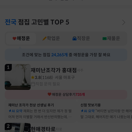
전국
점집
고민별
TOP 5
애정운
학업운
직장운
재물운
조건에 맞는 점집
24,265
개
중 애정운을 가장 잘 봐요
1
재미난조각가 홍대점
사주
3.8
(
1168
)
서울 마포구
·
직접 문의 필요
애정운
상담후기
735
개
재미난 조각가 천상 선생님 후기
신점 맛보기용
AI 요약
재회는 한 번 더 있지만 제가 정 떨
AI 요약
“버티면 남친이랑 안 헤
어져 먼저 이별할 거래서 반신반의했는데, 정
말 그대로, 헤어지잔 얘기 나왔는데 
말 재회 후 제가 먼저 헤어지자고 했어요
금도 연애 이어가고 있어요
2
현애경타로
타로