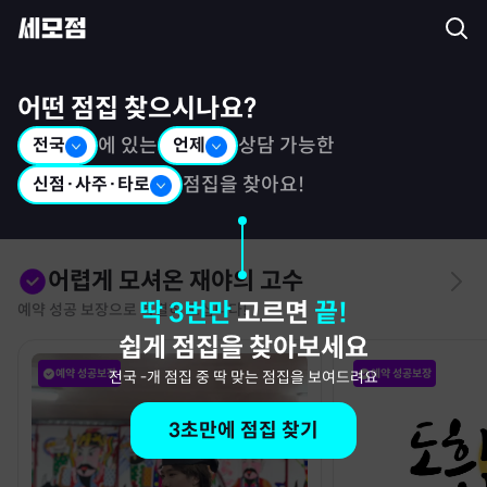
세모점: 광고없는 점집후기 커뮤니티
어떤 점집 찾으시나요?
전국
에 있는
언제
상담 가능한
신점·사주·타로
점집을 찾아요!
어렵게 모셔온 재야의 고수
딱 3번만
고르면
끝!
예약 성공 보장으로 특별히 모십니다!
쉽게 점집을 찾아보세요
예약 성공보장
예약 성공보장
전국
-
개 점집 중 딱 맞는 점집을 보여드려요
3초만에 점집 찾기