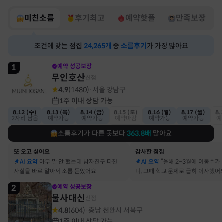
미친소름
후기최고
예약핫플
만족보장
조건에 맞는 점집
24,265
개
중
소름후기
가 가장 많아요
1
예약 성공보장
무인호산
신점
4.9
(
1480
)
서울 강남구
·
1주 이내 상담 가능
8.12 (수)
8.13 (목)
8.14 (금)
8.15 (토)
8.16 (일)
8.17 (월)
8.
2자리 남음
예약가능
예약가능
예약마감
예약가능
예약가능
예
소름후기가 다른 곳보다
363.8
배
많아요
또 오고 싶어요
감사한 점집
AI 요약
아무 말 안 했는데 남자친구 다친
AI 요약
“올해 2~3월에 이동수가
사실을 바로 알아서 소름 돋았어요
니, 그때 학교 문제로 급히 이사했어
2
예약 성공보장
불사대신
신점
4.8
(
604
)
충남 천안시 서북구
·
1주 이내 상담 가능