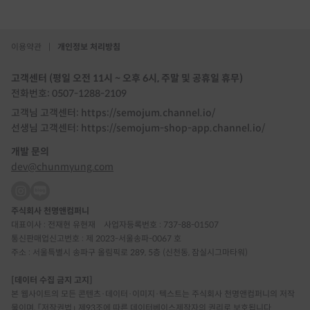
이용약관
|
개인정보 처리방침
고객센터 (평일 오전 11시 ~ 오후 6시, 주말 및 공휴일 휴무)
전화번호: 0507-1288-2109
고객님 고객센터: https://semojum.channel.io/
선생님 고객센터: https://semojum-shop-app.channel.io/
개발 문의
dev@chunmyung.com
주식회사 천명앤컴퍼니
대표이사 : 전재현 유현재
사업자등록번호 : 737-88-01507
통신판매업신고번호 : 제 2023-서울송파-0067 호
주소 : 서울특별시 송파구 올림픽로 289, 5층 (신천동, 잠실시그마타워)
[데이터 수집 금지 고지]
본 웹사이트의 모든 콘텐츠·데이터·이미지·텍스트는 주식회사 천명앤컴퍼니의 저작
물이며, 「저작권법」 제93조에 따른 데이터베이스제작자의 권리로 보호됩니다.