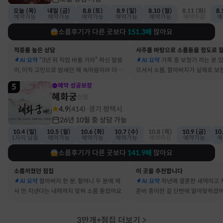
오늘 (목)
내일 (금)
8.8 (토)
8.9 (일)
8.10 (월)
8.11 (화)
8.
예약가능
예약가능
예약가능
예약가능
예약가능
예약마감
예
소름후기가 다른 곳보다
151.3
배
많아요
적중률 높은 상담
AI 요약
“3년 뒤 직업 바뀔 거라” 하신 말씀
AI 요약
가족 중 보청기 끼는 분 
이, 이직 고민으로 밤새던 제 속마음이라 더 신
으셔서 소름, 할아버지가 실제로 보
기했어요
요
5
예약 성공보장
혜화궁
신점
4.9
(
414
)
경기 평택시
·
26년 10월 중 상담 가능
10.4 (일)
10.5 (월)
10.6 (화)
10.7 (수)
10.8 (목)
10.9 (금)
10
1자리 남음
예약가능
예약가능
예약가능
예약마감
예약가능
예
소름후기가 다른 곳보다
141.9
배
많아요
소름끼쳤던 점집
이 곳을 추천합니다
AI 요약
할아버지 한 분, 할머니 두 분에 제
AI 요약
작년에 결혼한 새댁이고 
사 안 지낸다는 내력까지 맞혀 소름 돋았어요
준비 중이란 걸 단번에 알아맞히셨
3만개+점집 더보기
>