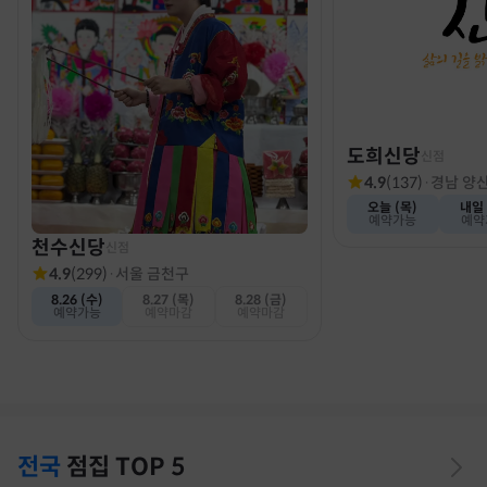
도희신당
신점
4.9
(
137
)
·
경남 양
오늘 (목)
내일 
예약가능
예약
천수신당
신점
4.9
(
299
)
·
서울 금천구
8.26 (수)
8.27 (목)
8.28 (금)
예약가능
예약마감
예약마감
전국
점집
TOP 5