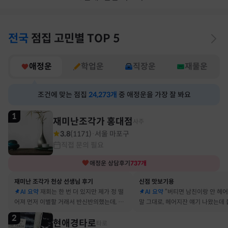
전국
점집
고민별
TOP 5
애정운
학업운
직장운
재물운
조건에 맞는 점집
24,273
개
중 애정운을 가장 잘 봐요
1
재미난조각가 홍대점
사주
3.8
(
1171
)
서울 마포구
·
직접 문의 필요
애정운
상담후기
737
개
재미난 조각가 천상 선생님 후기
신점 맛보기용
AI 요약
재회는 한 번 더 있지만 제가 정 떨
AI 요약
“버티면 남친이랑 안 헤
어져 먼저 이별할 거래서 반신반의했는데, 정
말 그대로, 헤어지잔 얘기 나왔는데 
말 재회 후 제가 먼저 헤어지자고 했어요
금도 연애 이어가고 있어요
2
현애경타로
타로