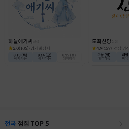
하늘애기씨
도희신당
신점
신점
5.0
(
105
)
·
경기 화성시
4.9
(
139
)
·
경남 양
오늘 (일)
내일 
8.13 (목)
8.14 (금)
8.15 (토)
예약가능
예약
예약가능
예약가능
예약마감
전국
점집
TOP 5