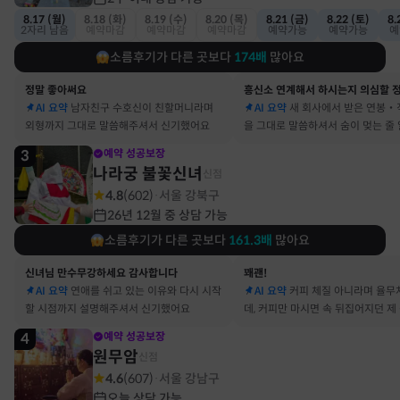
8.17 (월)
8.18 (화)
8.19 (수)
8.20 (목)
8.21 (금)
8.22 (토)
8.
2자리 남음
예약마감
예약마감
예약마감
예약가능
예약가능
예
소름후기가 다른 곳보다
174
배
많아요
정말 좋아써요
AI 요약
남자친구 수호신이 친할머니라며
AI 요약
새 회사에서 받은 연봉‧
외형까지 그대로 말씀해주셔서 신기했어요
을 그대로 말씀하셔서 숨이 멎는 줄
3
예약 성공보장
나라궁 불꽃신녀
신점
4.8
(
602
)
서울 강북구
·
26년 12월 중 상담 가능
소름후기가 다른 곳보다
161.3
배
많아요
신녀님 만수무강하세요 감사합니다
꽤괜!
AI 요약
연애를 쉬고 있는 이유와 다시 시작
AI 요약
커피 체질 아니라며 율무
할 시점까지 설명해주셔서 신기했어요
데, 커피만 마시면 속 뒤집어지던 제
맞았어요
4
예약 성공보장
원무암
신점
4.6
(
607
)
서울 강남구
·
오늘 상담 가능