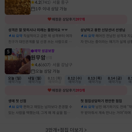
4.2
(
741
)
서울 중구
·
1주 이내 상담 가능
애정운
상담후기
397
개
성격은 잘 맞히시나 미래는 틀렸어요 ㅠㅠ
상냥하고 용한 신당선녀 선생님
AI 요약
직설적이고 급한 제 성격부터 여자
AI 요약
헤어진 전남친 성격과 지
친구가 대인관계를 덜 신경 쓰는 사람으로 바
자 만나는 중이라는 얘기가 실제 상
뀔 거란 말까지 그대로 현실이 됐어요
아서 인정할 수밖에 없었어요
5
예약 성공보장
원무암
신점
4.6
(
607
)
서울 강남구
·
오늘 상담 가능
오늘 (일)
내일 (월)
8.11 (화)
8.12 (수)
8.13 (목)
8.14 (금)
8.
예약가능
예약가능
예약마감
예약가능
예약가능
예약가능
예
애정운
상담후기
393
개
생애 첫 신점
첫 점집상담하기 편안한 점집
AI 요약
편하고 재밌는 남자보다 존경할 수
AI 요약
남친 얘기하기도 전에 “
있는 사람을 택했는데, 그게 왜 제 삶을 힘들게
꾸 받아줘서 계속 만나는 거야”라며
하는지 바로 집어내셔서 놀랐어요
어졌다 재회한 걸 정확히 짚었어요
3만개+점집 더보기
>