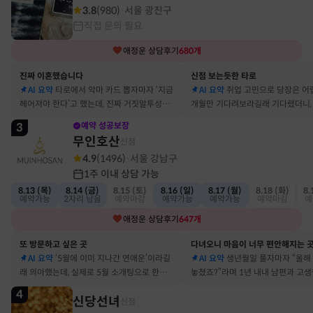
3.8
(
980
)
서울 광진구
·
직접 문의 필요
애정운
상담후기
680
개
진짜 이혼했습니다
신점 보는듯한 타로
AI 요약
타로에서 악마 카드 뽑자마자 ‘지금
AI 요약
취업 고민으로 당장은 어
헤어져야 한다’고 했는데, 진짜 거짓말투성이
개월만 기다려보라길래 기다렸더니, 
결혼 생활 끝에 이혼 숙고 중이에요
그 사람에게 고백받아 사귀게 됐어
3
예약 성공보장
무인호산
신점
4.9
(
1496
)
서울 강남구
·
1주 이내 상담 가능
8.13 (목)
8.14 (금)
8.15 (토)
8.16 (일)
8.17 (월)
8.18 (화)
8.
예약가능
2자리 남음
예약마감
예약가능
예약가능
예약마감
예
애정운
상담후기
647
개
또 방문하고 싶은 곳
다녀오니 마음이 너무 편안해지는 
AI 요약
‘5월에 이미 지나간 연애운’이라길
AI 요약
생년월일 풀자마자 “올해
래 의아했는데, 실제로 5월 소개팅으로 한참
놓쳤죠?”라며 1년 내내 남편과 고
고민했던 사람이 있었어요
딱 맞혀 놀랐어요
4
신당선녀
신점