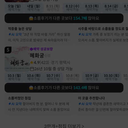
오늘 (일)
내일 (월)
8.11 (화)
8.12 (수)
8.13 (목)
8.14 (금)
8.
예약가능
예약가능
예약마감
예약가능
예약가능
예약가능
예
소름후기가 다른 곳보다
154.7
배
많아요
적중률 높은 상담
AI 요약
“3년 뒤 직업 바뀔 거라” 하신 말씀
AI 요약
가족 중 보청기 끼는 분 
이, 이직 고민으로 밤새던 제 속마음이라 더 신
으셔서 소름, 할아버지가 실제로 보
기했어요
요
5
예약 성공보장
혜화궁
신점
4.9
(
423
)
경기 평택시
·
26년 10월 중 상담 가능
10.5 (월)
10.6 (화)
10.7 (수)
10.8 (목)
10.9 (금)
10.10 (토)
10
예약가능
예약가능
예약가능
예약마감
예약가능
예약가능
예
소름후기가 다른 곳보다
143.4
배
많아요
소름끼쳤던 점집
이 곳을 추천합니다
AI 요약
할아버지 한 분, 할머니 두 분에 제
AI 요약
작년에 결혼한 새댁이고 
사 안 지낸다는 내력까지 맞혀 소름 돋았어요
준비 중이란 걸 단번에 알아맞히셨
3만개+점집 더보기
>