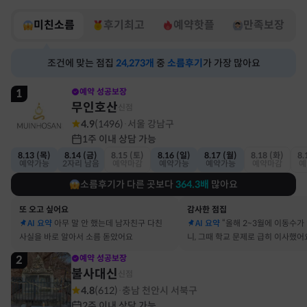
미친소름
후기최고
예약핫플
만족보장
조건에 맞는 점집
24,273
개
중
소름후기
가 가장 많아요
1
예약 성공보장
무인호산
신점
4.9
(
1496
)
서울 강남구
·
1주 이내 상담 가능
8.13 (목)
8.14 (금)
8.15 (토)
8.16 (일)
8.17 (월)
8.18 (화)
8.
예약가능
2자리 남음
예약마감
예약가능
예약가능
예약마감
예
소름후기가 다른 곳보다
364.3
배
많아요
또 오고 싶어요
감사한 점집
AI 요약
아무 말 안 했는데 남자친구 다친
AI 요약
“올해 2~3월에 이동수가
사실을 바로 알아서 소름 돋았어요
니, 그때 학교 문제로 급히 이사했어
2
예약 성공보장
불사대신
신점
4.8
(
612
)
충남 천안시 서북구
·
2주 이내 상담 가능