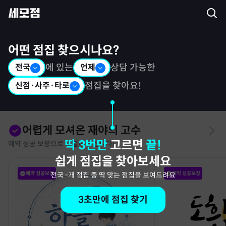
세모점: 광고없는 점집후기 커뮤니티
어떤 점집 찾으시나요?
전국
에 있는
언제
상담 가능한
신점·사주·타로
점집을 찾아요!
어렵게 모셔온 재야의 고수
딱 3번만
고르면
끝!
예약 성공 보장으로 특별히 모십니다!
쉽게 점집을 찾아보세요
예약 성공보장
예약 성공보장
전국
-
개 점집 중 딱 맞는 점집을 보여드려요
3초만에 점집 찾기