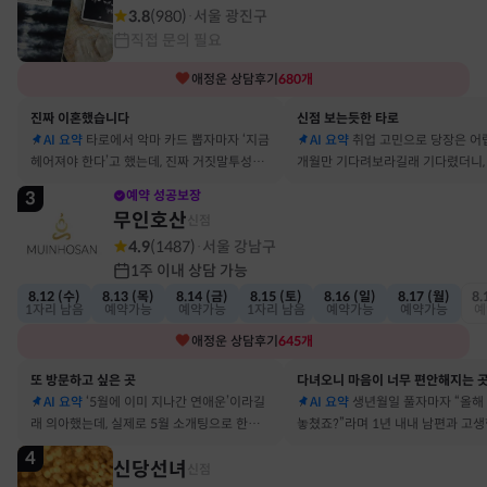
3.8
(
980
)
서울 광진구
·
직접 문의 필요
애정운
상담후기
680
개
진짜 이혼했습니다
신점 보는듯한 타로
AI 요약
타로에서 악마 카드 뽑자마자 ‘지금
AI 요약
취업 고민으로 당장은 어
헤어져야 한다’고 했는데, 진짜 거짓말투성이
개월만 기다려보라길래 기다렸더니, 
결혼 생활 끝에 이혼 숙고 중이에요
그 사람에게 고백받아 사귀게 됐어
3
예약 성공보장
무인호산
신점
4.9
(
1487
)
서울 강남구
·
1주 이내 상담 가능
8.12 (수)
8.13 (목)
8.14 (금)
8.15 (토)
8.16 (일)
8.17 (월)
8.
1자리 남음
예약가능
예약가능
1자리 남음
예약가능
예약가능
예
애정운
상담후기
645
개
또 방문하고 싶은 곳
다녀오니 마음이 너무 편안해지는 
AI 요약
‘5월에 이미 지나간 연애운’이라길
AI 요약
생년월일 풀자마자 “올해
래 의아했는데, 실제로 5월 소개팅으로 한참
놓쳤죠?”라며 1년 내내 남편과 고
고민했던 사람이 있었어요
딱 맞혀 놀랐어요
4
신당선녀
신점