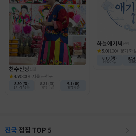
하늘애기씨
신점
5.0
(
100
)
·
경기 화
8.13 (목)
8.14
예약가능
예약
천수신당
신점
4.9
(
300
)
·
서울 금천구
8.30 (일)
8.31 (월)
9.1 (화)
1자리 남음
예약마감
예약가능
전국
점집
TOP 5