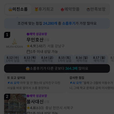
미친소름
후기최고
예약핫플
만족보장
조건에 맞는 점집
24,280
개
중
소름후기
가 가장 많아요
1
예약 성공보장
무인호산
신점
4.9
(
1487
)
서울 강남구
·
1주 이내 상담 가능
8.12 (수)
8.13 (목)
8.14 (금)
8.15 (토)
8.16 (일)
8.17 (월)
8.
1자리 남음
예약가능
예약가능
1자리 남음
예약가능
예약가능
예
소름후기가 다른 곳보다
364.3
배
많아요
또 오고 싶어요
감사한 점집
AI 요약
아무 말 안 했는데 남자친구 다친
AI 요약
“올해 2~3월에 이동수가
사실을 바로 알아서 소름 돋았어요
니, 그때 학교 문제로 급히 이사했어
2
예약 성공보장
불사대신
신점
4.8
(
610
)
충남 천안시 서북구
·
1주 이내 상담 가능