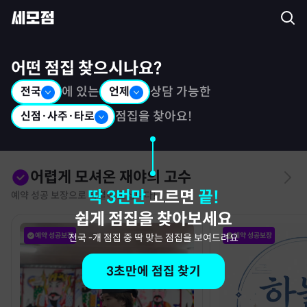
세모점: 광고없는 점집후기 커뮤니티
어떤 점집 찾으시나요?
전국
에 있는
언제
상담 가능한
신점·사주·타로
점집을 찾아요!
어렵게 모셔온 재야의 고수
딱 3번만
고르면
끝!
예약 성공 보장으로 특별히 모십니다!
쉽게 점집을 찾아보세요
예약 성공보장
예약 성공보장
전국
-
개 점집 중 딱 맞는 점집을 보여드려요
3초만에 점집 찾기