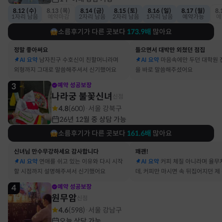
8.12 (수)
8.13 (목)
8.14 (금)
8.15 (토)
8.16 (일)
8.17 (월)
8.
1자리 남음
예약마감
2자리 남음
2자리 남음
1자리 남음
예약가능
예
소름후기가 다른 곳보다
173.9
배
많아요
정말 좋아써요
들으면서 대박만 외쳤던 점집
AI 요약
남자친구 수호신이 친할머니라며
AI 요약
마음속에만 두던 대학원 
외형까지 그대로 말씀해주셔서 신기했어요
을 바로 말씀해주셨어요
3
예약 성공보장
나라궁 불꽃신녀
신점
4.8
(
600
)
서울 강북구
·
26년 12월 중 상담 가능
소름후기가 다른 곳보다
161.6
배
많아요
신녀님 만수무강하세요 감사합니다
꽤괜!
AI 요약
연애를 쉬고 있는 이유와 다시 시작
AI 요약
커피 체질 아니라며 율무
할 시점까지 설명해주셔서 신기했어요
데, 커피만 마시면 속 뒤집어지던 제
맞았어요
4
예약 성공보장
원무암
신점
4.6
(
598
)
서울 강남구
·
오늘 상담 가능