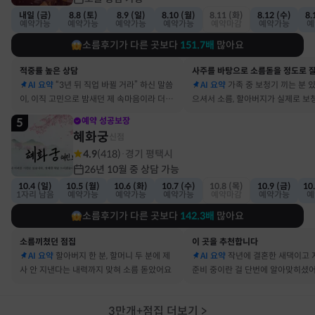
내일 (금)
8.8 (토)
8.9 (일)
8.10 (월)
8.11 (화)
8.12 (수)
8.
예약가능
예약가능
예약가능
예약가능
예약마감
예약가능
예
소름후기가 다른 곳보다
151.7
배
많아요
적중률 높은 상담
AI 요약
“3년 뒤 직업 바뀔 거라” 하신 말씀
AI 요약
가족 중 보청기 끼는 분 
이, 이직 고민으로 밤새던 제 속마음이라 더 신
으셔서 소름, 할아버지가 실제로 보
기했어요
요
5
예약 성공보장
혜화궁
신점
4.9
(
418
)
경기 평택시
·
26년 10월 중 상담 가능
10.4 (일)
10.5 (월)
10.6 (화)
10.7 (수)
10.8 (목)
10.9 (금)
10
1자리 남음
예약가능
예약가능
예약가능
예약마감
예약가능
예
소름후기가 다른 곳보다
142.3
배
많아요
소름끼쳤던 점집
이 곳을 추천합니다
AI 요약
할아버지 한 분, 할머니 두 분에 제
AI 요약
작년에 결혼한 새댁이고 
사 안 지낸다는 내력까지 맞혀 소름 돋았어요
준비 중이란 걸 단번에 알아맞히셨
3만개+점집 더보기
>