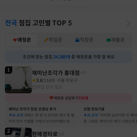
전국
점집
고민별
TOP 5
애정운
학업운
직장운
재물운
조건에 맞는 점집
24,280
개
중 애정운을 가장 잘 봐요
1
재미난조각가 홍대점
사주
3.8
(
1169
)
서울 마포구
·
직접 문의 필요
애정운
상담후기
735
개
재미난 조각가 천상 선생님 후기
신점 맛보기용
AI 요약
재회는 한 번 더 있지만 제가 정 떨
AI 요약
“버티면 남친이랑 안 헤
어져 먼저 이별할 거래서 반신반의했는데, 정
말 그대로, 헤어지잔 얘기 나왔는데 
말 재회 후 제가 먼저 헤어지자고 했어요
금도 연애 이어가고 있어요
2
현애경타로
타로