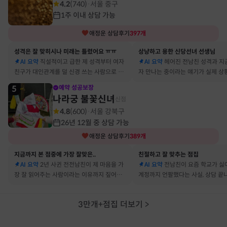
4.2
(
740
)
서울 중구
·
1주 이내 상담 가능
애정운
상담후기
397
개
성격은 잘 맞히시나 미래는 틀렸어요 ㅠㅠ
상냥하고 용한 신당선녀 선생님
AI 요약
직설적이고 급한 제 성격부터 여자
AI 요약
헤어진 전남친 성격과 지
친구가 대인관계를 덜 신경 쓰는 사람으로 바
자 만나는 중이라는 얘기가 실제 상
뀔 거란 말까지 그대로 현실이 됐어요
아서 인정할 수밖에 없었어요
5
예약 성공보장
나라궁 불꽃신녀
신점
4.8
(
600
)
서울 강북구
·
26년 12월 중 상담 가능
애정운
상담후기
389
개
지금까지 본 점중에 가장 잘맞은..
친절하고 잘 맞추는 점집
AI 요약
2년 사귄 전전남친이 제 마음을 가
AI 요약
전남친이 요즘 학교가 싫
장 잘 읽어주는 사람이라는 이유까지 짚어줘
계정까지 언팔했다는 사실, 상담 끝
서 재회 고민이 확실해졌어요
타 확인해보니 그대로였어요
3만개+점집 더보기
>