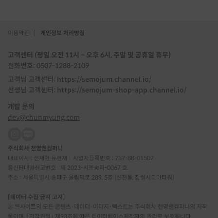
이용약관
|
개인정보 처리방침
고객센터 (평일 오전 11시 ~ 오후 6시, 주말 및 공휴일 휴무)
전화번호: 0507-1288-2109
고객님 고객센터: https://semojum.channel.io/
선생님 고객센터: https://semojum-shop-app.channel.io/
개발 문의
dev@chunmyung.com
주식회사 천명앤컴퍼니
대표이사 : 전재현 유현재
사업자등록번호 : 737-88-01507
통신판매업신고번호 : 제 2023-서울송파-0067 호
주소 : 서울특별시 송파구 올림픽로 289, 5층 (신천동, 잠실시그마타워)
[데이터 수집 금지 고지]
본 웹사이트의 모든 콘텐츠·데이터·이미지·텍스트는 주식회사 천명앤컴퍼니의 저작
물이며, 「저작권법」 제93조에 따른 데이터베이스제작자의 권리로 보호됩니다.