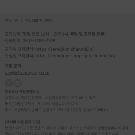
이용약관
|
개인정보 처리방침
고객센터 (평일 오전 11시 ~ 오후 6시, 주말 및 공휴일 휴무)
전화번호: 0507-1288-2109
고객님 고객센터: https://semojum.channel.io/
선생님 고객센터: https://semojum-shop-app.channel.io/
개발 문의
dev@chunmyung.com
주식회사 천명앤컴퍼니
대표이사 : 전재현 유현재
사업자등록번호 : 737-88-01507
통신판매업신고번호 : 제 2023-서울송파-0067 호
주소 : 서울특별시 송파구 올림픽로 289, 5층 (신천동, 잠실시그마타워)
[데이터 수집 금지 고지]
본 웹사이트의 모든 콘텐츠·데이터·이미지·텍스트는 주식회사 천명앤컴퍼니의 저작
물이며, 「저작권법」 제93조에 따른 데이터베이스제작자의 권리로 보호됩니다.