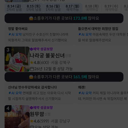
8.14 (금)
8.15 (토)
8.16 (일)
8.17 (월)
8.18 (화)
8.19 (수)
8.
2자리 남음
1자리 남음
1자리 남음
예약가능
예약마감
예약마감
예
소름후기가 다른 곳보다
173.8
배
많아요
정말 좋아써요
들으면서 대박만 외쳤던 점집
AI 요약
남자친구 수호신이 친할머니라며
AI 요약
마음속에만 두던 대학원 
외형까지 그대로 말씀해주셔서 신기했어요
을 바로 말씀해주셨어요
3
예약 성공보장
나라궁 불꽃신녀
신점
4.8
(
600
)
서울 강북구
·
26년 12월 중 상담 가능
소름후기가 다른 곳보다
161.5
배
많아요
신녀님 만수무강하세요 감사합니다
꽤괜!
AI 요약
연애를 쉬고 있는 이유와 다시 시작
AI 요약
커피 체질 아니라며 율무
할 시점까지 설명해주셔서 신기했어요
데, 커피만 마시면 속 뒤집어지던 제
맞았어요
4
예약 성공보장
원무암
신점
4.6
(
599
)
서울 강남구
·
오늘 상담 가능