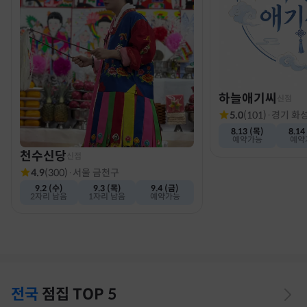
하늘애기씨
신점
5.0
(
101
)
·
경기 화
8.13 (목)
8.14
예약가능
예약
천수신당
신점
4.9
(
300
)
·
서울 금천구
9.2 (수)
9.3 (목)
9.4 (금)
2자리 남음
1자리 남음
예약가능
전국
점집
TOP 5