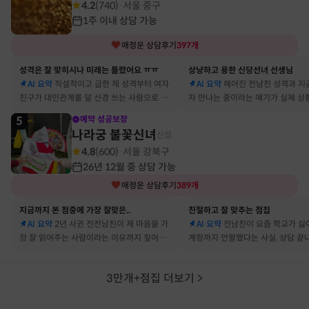
4.2
(
740
)
서울 중구
·
1주 이내 상담 가능
애정운
상담후기
397
개
성격은 잘 맞히시나 미래는 틀렸어요 ㅠㅠ
상냥하고 용한 신당선녀 선생님
AI 요약
직설적이고 급한 제 성격부터 여자
AI 요약
헤어진 전남친 성격과 지
친구가 대인관계를 덜 신경 쓰는 사람으로 바
자 만나는 중이라는 얘기가 실제 상
뀔 거란 말까지 그대로 현실이 됐어요
아서 인정할 수밖에 없었어요
5
예약 성공보장
나라궁 불꽃신녀
신점
4.8
(
600
)
서울 강북구
·
26년 12월 중 상담 가능
애정운
상담후기
389
개
지금까지 본 점중에 가장 잘맞은..
친절하고 잘 맞추는 점집
AI 요약
2년 사귄 전전남친이 제 마음을 가
AI 요약
전남친이 요즘 학교가 싫
장 잘 읽어주는 사람이라는 이유까지 짚어줘
계정까지 언팔했다는 사실, 상담 끝
서 재회 고민이 확실해졌어요
타 확인해보니 그대로였어요
3만개+점집 더보기
>