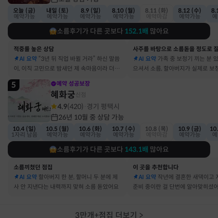
오늘 (금)
내일 (토)
8.9 (일)
8.10 (월)
8.11 (화)
8.12 (수)
8.
예약가능
예약가능
예약가능
예약가능
예약마감
예약가능
예
소름후기가 다른 곳보다
152.1
배
많아요
적중률 높은 상담
AI 요약
“3년 뒤 직업 바뀔 거라” 하신 말씀
AI 요약
가족 중 보청기 끼는 분 
이, 이직 고민으로 밤새던 제 속마음이라 더 신
으셔서 소름, 할아버지가 실제로 보
기했어요
요
5
예약 성공보장
혜화궁
신점
4.9
(
420
)
경기 평택시
·
26년 10월 중 상담 가능
10.4 (일)
10.5 (월)
10.6 (화)
10.7 (수)
10.8 (목)
10.9 (금)
10
1자리 남음
예약가능
예약가능
예약가능
예약마감
예약가능
예
소름후기가 다른 곳보다
143.1
배
많아요
소름끼쳤던 점집
이 곳을 추천합니다
AI 요약
할아버지 한 분, 할머니 두 분에 제
AI 요약
작년에 결혼한 새댁이고 
사 안 지낸다는 내력까지 맞혀 소름 돋았어요
준비 중이란 걸 단번에 알아맞히셨
3만개+점집 더보기
>