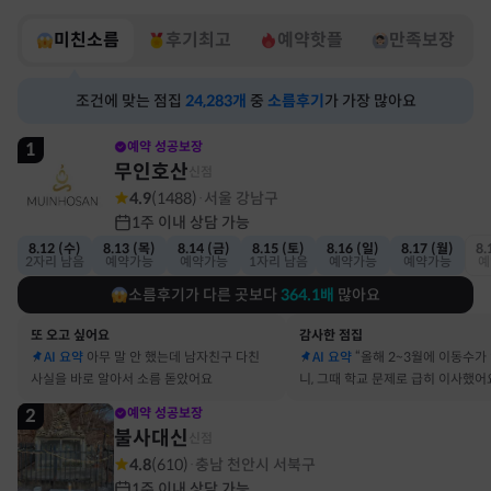
미친소름
후기최고
예약핫플
만족보장
조건에 맞는 점집
24,283
개
중
소름후기
가 가장 많아요
1
예약 성공보장
무인호산
신점
4.9
(
1488
)
서울 강남구
·
1주 이내 상담 가능
8.12 (수)
8.13 (목)
8.14 (금)
8.15 (토)
8.16 (일)
8.17 (월)
8.
2자리 남음
예약가능
예약가능
1자리 남음
예약가능
예약가능
예
소름후기가 다른 곳보다
364.1
배
많아요
또 오고 싶어요
감사한 점집
AI 요약
아무 말 안 했는데 남자친구 다친
AI 요약
“올해 2~3월에 이동수가
사실을 바로 알아서 소름 돋았어요
니, 그때 학교 문제로 급히 이사했어
2
예약 성공보장
불사대신
신점
4.8
(
610
)
충남 천안시 서북구
·
1주 이내 상담 가능