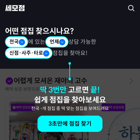
세모점: 광고없는 점집후기 커뮤니티
어떤 점집 찾으시나요?
전국
에 있는
언제
상담 가능한
신점·사주·타로
점집을 찾아요!
어렵게 모셔온 재야의 고수
딱 3번만
고르면
끝!
예약 성공 보장으로 특별히 모십니다!
쉽게 점집을 찾아보세요
예약 성공보장
예약 성공보장
전국
-
개 점집 중 딱 맞는 점집을 보여드려요
3초만에 점집 찾기