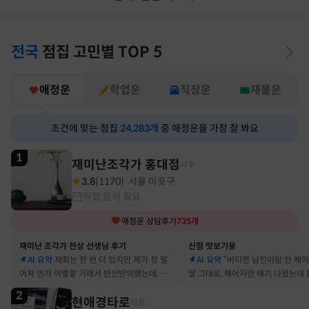
전국
점집
고민별
TOP 5
애정운
학업운
직장운
재물운
조건에 맞는 점집
24,283
개
중 애정운을 가장 잘 봐요
1
재미난조각가 홍대점
사주
3.8
(
1170
)
서울 마포구
·
직접 문의 필요
애정운
상담후기
735
개
재미난 조각가 천상 선생님 후기
신점 맛보기용
AI 요약
재회는 한 번 더 있지만 제가 정 떨
AI 요약
“버티면 남친이랑 안 헤
어져 먼저 이별할 거래서 반신반의했는데, 정
말 그대로, 헤어지잔 얘기 나왔는데 
말 재회 후 제가 먼저 헤어지자고 했어요
금도 연애 이어가고 있어요
2
현애경타로
타로