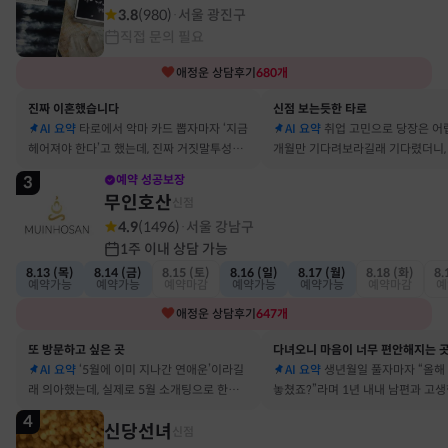
3.8
(
980
)
서울 광진구
·
직접 문의 필요
애정운
상담후기
680
개
진짜 이혼했습니다
신점 보는듯한 타로
AI 요약
타로에서 악마 카드 뽑자마자 ‘지금
AI 요약
취업 고민으로 당장은 어
헤어져야 한다’고 했는데, 진짜 거짓말투성이
개월만 기다려보라길래 기다렸더니, 
결혼 생활 끝에 이혼 숙고 중이에요
그 사람에게 고백받아 사귀게 됐어
3
예약 성공보장
무인호산
신점
4.9
(
1496
)
서울 강남구
·
1주 이내 상담 가능
8.13 (목)
8.14 (금)
8.15 (토)
8.16 (일)
8.17 (월)
8.18 (화)
8.
예약가능
예약가능
예약마감
예약가능
예약가능
예약마감
예
애정운
상담후기
647
개
또 방문하고 싶은 곳
다녀오니 마음이 너무 편안해지는 
AI 요약
‘5월에 이미 지나간 연애운’이라길
AI 요약
생년월일 풀자마자 “올해
래 의아했는데, 실제로 5월 소개팅으로 한참
놓쳤죠?”라며 1년 내내 남편과 고
고민했던 사람이 있었어요
딱 맞혀 놀랐어요
4
신당선녀
신점