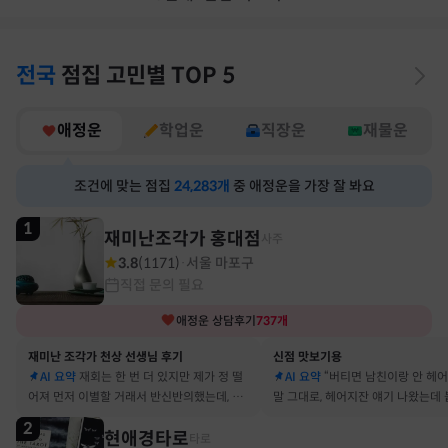
전국
점집
고민별
TOP 5
애정운
학업운
직장운
재물운
조건에 맞는 점집
24,283
개
중 애정운을 가장 잘 봐요
1
재미난조각가 홍대점
사주
3.8
(
1171
)
서울 마포구
·
직접 문의 필요
애정운
상담후기
737
개
재미난 조각가 천상 선생님 후기
신점 맛보기용
AI 요약
재회는 한 번 더 있지만 제가 정 떨
AI 요약
“버티면 남친이랑 안 헤
어져 먼저 이별할 거래서 반신반의했는데, 정
말 그대로, 헤어지잔 얘기 나왔는데 
말 재회 후 제가 먼저 헤어지자고 했어요
금도 연애 이어가고 있어요
2
현애경타로
타로