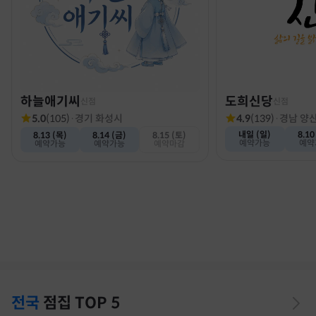
하늘애기씨
도희신당
신점
신점
5.0
(
105
)
·
경기 화성시
4.9
(
139
)
·
경남 양
내일 (일)
8.10
8.13 (목)
8.14 (금)
8.15 (토)
예약가능
예약
예약가능
예약가능
예약마감
전국
점집
TOP 5