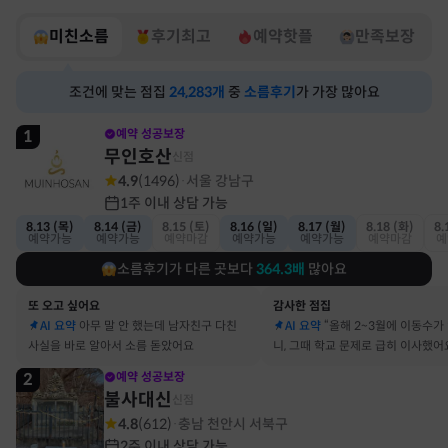
미친소름
후기최고
예약핫플
만족보장
조건에 맞는 점집
24,283
개
중
소름후기
가 가장 많아요
1
예약 성공보장
무인호산
신점
4.9
(
1496
)
서울 강남구
·
1주 이내 상담 가능
8.13 (목)
8.14 (금)
8.15 (토)
8.16 (일)
8.17 (월)
8.18 (화)
8.
예약가능
예약가능
예약마감
예약가능
예약가능
예약마감
예
소름후기가 다른 곳보다
364.3
배
많아요
또 오고 싶어요
감사한 점집
AI 요약
아무 말 안 했는데 남자친구 다친
AI 요약
“올해 2~3월에 이동수가
사실을 바로 알아서 소름 돋았어요
니, 그때 학교 문제로 급히 이사했어
2
예약 성공보장
불사대신
신점
4.8
(
612
)
충남 천안시 서북구
·
2주 이내 상담 가능