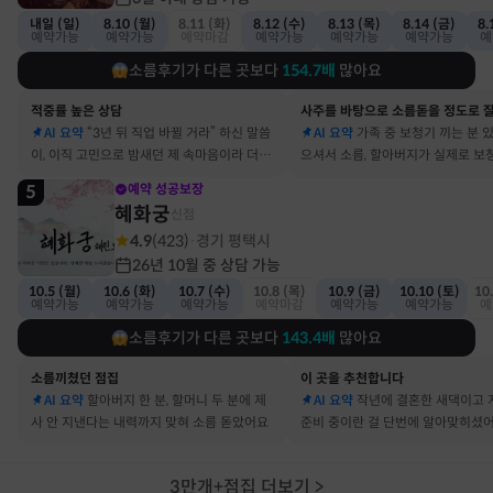
내일 (일)
8.10 (월)
8.11 (화)
8.12 (수)
8.13 (목)
8.14 (금)
8.
예약가능
예약가능
예약마감
예약가능
예약가능
예약가능
예
소름후기가 다른 곳보다
154.7
배
많아요
적중률 높은 상담
AI 요약
“3년 뒤 직업 바뀔 거라” 하신 말씀
AI 요약
가족 중 보청기 끼는 분 
이, 이직 고민으로 밤새던 제 속마음이라 더 신
으셔서 소름, 할아버지가 실제로 보
기했어요
요
5
예약 성공보장
혜화궁
신점
4.9
(
423
)
경기 평택시
·
26년 10월 중 상담 가능
10.5 (월)
10.6 (화)
10.7 (수)
10.8 (목)
10.9 (금)
10.10 (토)
10
예약가능
예약가능
예약가능
예약마감
예약가능
예약가능
예
소름후기가 다른 곳보다
143.4
배
많아요
소름끼쳤던 점집
이 곳을 추천합니다
AI 요약
할아버지 한 분, 할머니 두 분에 제
AI 요약
작년에 결혼한 새댁이고 
사 안 지낸다는 내력까지 맞혀 소름 돋았어요
준비 중이란 걸 단번에 알아맞히셨
3만개+점집 더보기
>