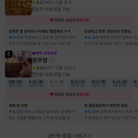
4.2
(
741
)
서울 중구
·
1주 이내 상담 가능
애정운
상담후기
397
개
성격은 잘 맞히시나 미래는 틀렸어요 ㅠㅠ
상냥하고 용한 신당선녀 선생님
AI 요약
직설적이고 급한 제 성격부터 여자
AI 요약
헤어진 전남친 성격과 지
친구가 대인관계를 덜 신경 쓰는 사람으로 바
자 만나는 중이라는 얘기가 실제 상
뀔 거란 말까지 그대로 현실이 됐어요
아서 인정할 수밖에 없었어요
5
예약 성공보장
원무암
신점
4.6
(
607
)
서울 강남구
·
3일 이내 상담 가능
내일 (일)
8.10 (월)
8.11 (화)
8.12 (수)
8.13 (목)
8.14 (금)
8.
예약가능
예약가능
예약마감
예약가능
예약가능
예약가능
예
애정운
상담후기
393
개
생애 첫 신점
첫 점집상담하기 편안한 점집
AI 요약
편하고 재밌는 남자보다 존경할 수
AI 요약
남친 얘기하기도 전에 “
있는 사람을 택했는데, 그게 왜 제 삶을 힘들게
꾸 받아줘서 계속 만나는 거야”라며
하는지 바로 집어내셔서 놀랐어요
어졌다 재회한 걸 정확히 짚었어요
3만개+점집 더보기
>