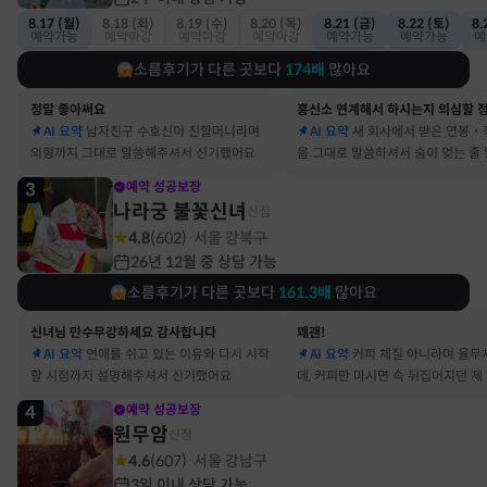
8.17 (월)
8.18 (화)
8.19 (수)
8.20 (목)
8.21 (금)
8.22 (토)
8.
예약가능
예약마감
예약마감
예약마감
예약가능
예약가능
예
소름후기가 다른 곳보다
174
배
많아요
정말 좋아써요
AI 요약
남자친구 수호신이 친할머니라며
AI 요약
새 회사에서 받은 연봉‧
외형까지 그대로 말씀해주셔서 신기했어요
을 그대로 말씀하셔서 숨이 멎는 줄
3
예약 성공보장
나라궁 불꽃신녀
신점
4.8
(
602
)
서울 강북구
·
26년 12월 중 상담 가능
소름후기가 다른 곳보다
161.3
배
많아요
신녀님 만수무강하세요 감사합니다
꽤괜!
AI 요약
연애를 쉬고 있는 이유와 다시 시작
AI 요약
커피 체질 아니라며 율무
할 시점까지 설명해주셔서 신기했어요
데, 커피만 마시면 속 뒤집어지던 제
맞았어요
4
예약 성공보장
원무암
신점
4.6
(
607
)
서울 강남구
·
3일 이내 상담 가능