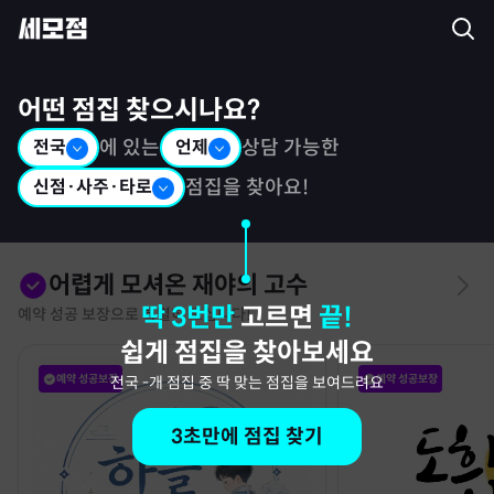
세모점: 광고없는 점집후기 커뮤니티
어떤 점집 찾으시나요?
전국
에 있는
언제
상담 가능한
신점·사주·타로
점집을 찾아요!
어렵게 모셔온 재야의 고수
딱 3번만
고르면
끝!
예약 성공 보장으로 특별히 모십니다!
쉽게 점집을 찾아보세요
예약 성공보장
예약 성공보장
전국
-
개 점집 중 딱 맞는 점집을 보여드려요
3초만에 점집 찾기