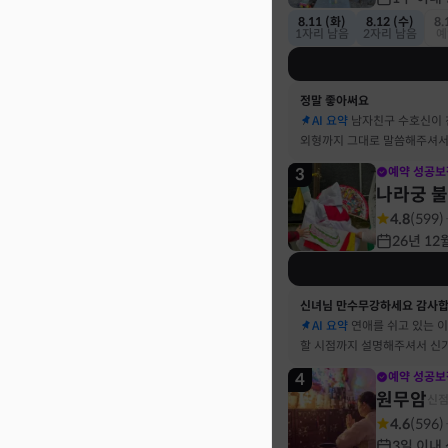
8.11 (화)
8.12 (수)
8.
1자리 남음
2자리 남음
예
정말 좋아써요
AI 요약
남자친구 수호신이
외형까지 그대로 말씀해주셔서
3
예약 성공보
나라궁 
4.8
(
599
)
26년 12
신녀님 만수무강하세요 감사
AI 요약
연애를 쉬고 있는 
할 시점까지 설명해주셔서 신
4
예약 성공보
원무암
신
4.6
(
596
)
3일 이내