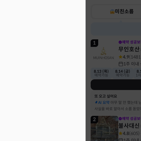
미친소름
1
예약 성공보
무인호산
4.9
(
1481
1주 이내
8.13 (목)
8.14 (금)
8.
예약가능
예약가능
1
또 오고 싶어요
AI 요약
아무 말 안 했는데 
사실을 바로 알아서 소름 돋았
2
예약 성공보
불사대신
4.8
(
605
)
1주 이내