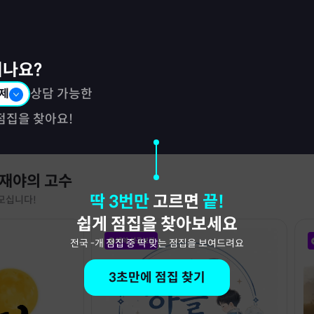
시나요?
제
상담 가능한
점집을 찾아요!
 재야의 고수
딱 3번만
고르면
끝!
모십니다!
쉽게 점집을 찾아보세요
예약 성공보장
전국
-
개 점집 중 딱 맞는 점집을 보여드려요
3초만에 점집 찾기