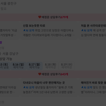
서울 광진구
·
 필요
애정운
상담후기
679
개
신점 보는듯한 타로
처음 본 사주타로인데
 뽑자마자 ‘지금
AI 요약
취업 고민으로 당장은 어렵다며 6
AI 요약
제 성격 안
짜 거짓말투성이
개월만 기다려보라길래 기다렸더니, 6개월 뒤
심 많다며 연애 힘들다
이에요
그 사람에게 고백받아 사귀게 됐어요
남자들이 그 이유로 
장
신점
)
서울 강남구
·
 상담 가능
15 (토)
8.16 (일)
8.17 (월)
8.18 (화)
8.19 (수)
자리 남음
예약가능
예약가능
예약마감
예약마감
애정운
상담후기
643
개
다녀오니 마음이 너무 편안해지는 곳
헤어진거 바로 맞춘 용
 연애운’이라길
AI 요약
생년월일 풀자마자 “올해 큰 기회
AI 요약
말도 안 했는
소개팅으로 한참
놓쳤죠?”라며 1년 내내 남편과 고생한 상황을
별”이라더니, 그때 
딱 맞혀 놀랐어요
헤어졌어요
신점