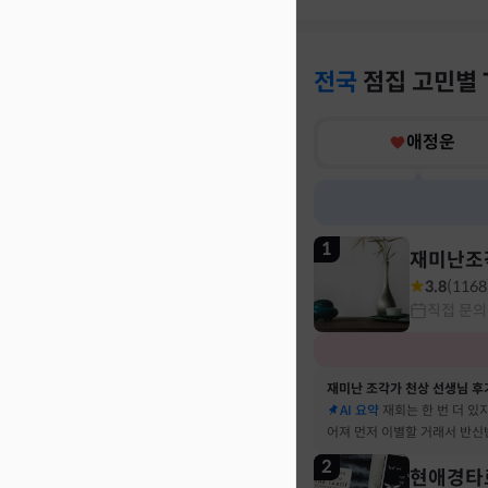
전국
점집
고민별
애정운
1
재미난조
3.8
(
1168
직접 문의
재미난 조각가 천상 선생님 후
AI 요약
재회는 한 번 더 있
어져 먼저 이별할 거래서 반신
말 재회 후 제가 먼저 헤어지
2
현애경타