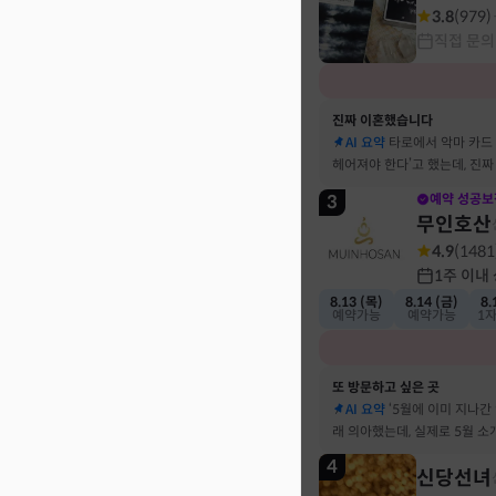
3.8
(
979
)
직접 문의
진짜 이혼했습니다
AI 요약
타로에서 악마 카드
헤어져야 한다’고 했는데, 진
결혼 생활 끝에 이혼 숙고 중
3
예약 성공보
무인호산
4.9
(
1481
1주 이내
8.13 (목)
8.14 (금)
8.
예약가능
예약가능
1
또 방문하고 싶은 곳
AI 요약
‘5월에 이미 지나간
래 의아했는데, 실제로 5월 
고민했던 사람이 있었어요
4
신당선녀