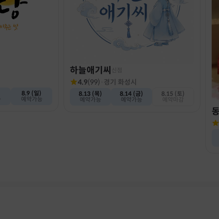
하늘애기씨
신점
4.9
(
99
)
·
경기 화성시
)
8.9 (일)
8.13 (목)
8.14 (금)
8.15 (토)
능
예약가능
예약가능
예약가능
예약마감