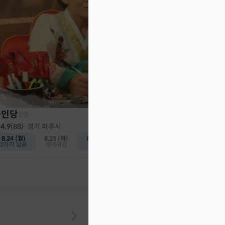
무이신당 무이신녀
신점
4.9
(
87
)
·
경기 여주시
내일 (금)
8.8 (토)
2자리 남음
예약가능
동인당
신점
4.9
(
88
)
·
경기 파주시
8.24 (월)
8.25 (화)
8.26 (수)
2자리 남음
예약마감
예약가능