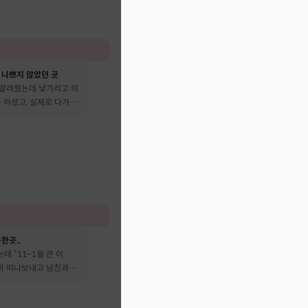
 나쁘지 않았던 곳
 알려줬는데 낯가리고 의
 하셨고, 실제로 다가온
다 떠났어요
한곳..
데 “11~1월 큰 이
엄마 떠나보내고 남친과도