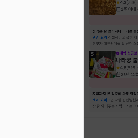
4.2
(
738
)
1주 이내
성격은 잘 맞히시나 미래는 틀
AI 요약
직설적이고 급한 제
친구가 대인관계를 덜 신경 쓰
뀔 거란 말까지 그대로 현실이
5
예약 성공보
나라궁 
4.8
(
599
)
26년 12
지금까지 본 점중에 가장 잘맞은
AI 요약
2년 사귄 전전남친이
장 잘 읽어주는 사람이라는 
서 재회 고민이 확실해졌어요