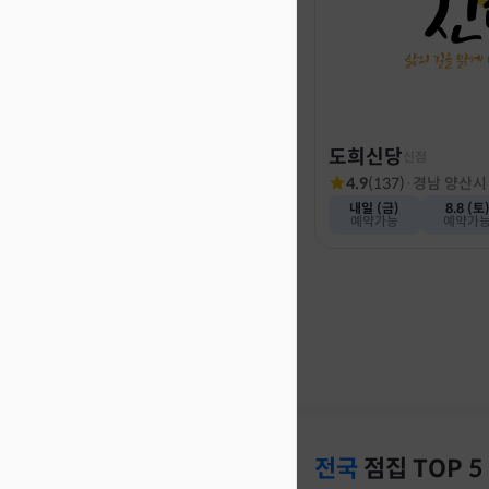
도희신당
신점
4.9
(
137
)
·
경남 양산시
내일 (금)
8.8 (토
예약가능
예약가
전국
점집
TOP 5