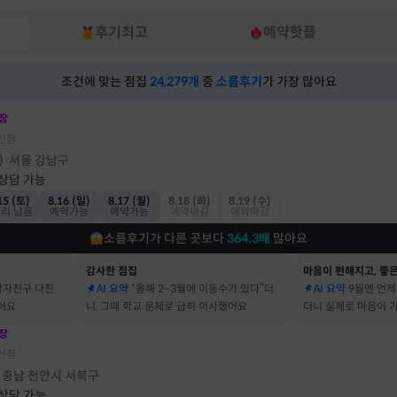
후기최고
예약핫플
조건에 맞는 점집
24,279
개
중
소름후기
가 가장 많아요
장
신점
)
서울 강남구
·
 상담 가능
15 (토)
8.16 (일)
8.17 (월)
8.18 (화)
8.19 (수)
자리 남음
예약가능
예약가능
예약마감
예약마감
소름후기가 다른 곳보다
364.3
배
많아요
감사한 점집
마음이 편해지고, 좋은
남자친구 다친
AI 요약
“올해 2~3월에 이동수가 있다”더
AI 요약
9월엔 언제
어요
니, 그때 학교 문제로 급히 이사했어요
더니 실제로 마음이 
어요
장
신점
충남 천안시 서북구
·
 상담 가능