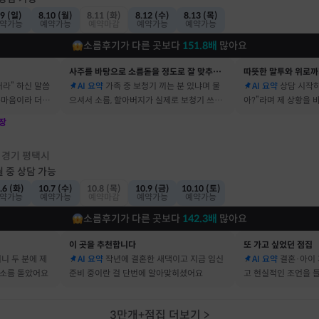
.9 (일)
8.10 (월)
8.11 (화)
8.12 (수)
8.13 (목)
약가능
예약가능
예약마감
예약가능
예약가능
소름후기가 다른 곳보다
151.8
배
많아요
사주를 바탕으로 소름돋을 정도로 잘 맞추는 곳
따뜻한 말투와 위로까
거라” 하신 말씀
AI 요약
가족 중 보청기 끼는 분 있냐며 물
AI 요약
상담 시작하
속마음이라 더 신
으셔서 소름, 할아버지가 실제로 보청기 쓰세
아?”라며 제 상황을
요
장
점
경기 평택시
·
월 중 상담 가능
.6 (화)
10.7 (수)
10.8 (목)
10.9 (금)
10.10 (토)
약가능
예약가능
예약마감
예약가능
예약가능
소름후기가 다른 곳보다
142.3
배
많아요
이 곳을 추천합니다
또 가고 싶었던 점집
머니 두 분에 제
AI 요약
작년에 결혼한 새댁이고 지금 임신
AI 요약
결혼·아이 
 소름 돋았어요
준비 중이란 걸 단번에 알아맞히셨어요
고 현실적인 조언을 
3만개+점집 더보기
>