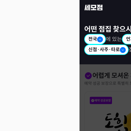
세모점: 광고없는 점집후기 커뮤니티
어떤 점집 찾으
전국
에 있는
언
신점·사주·타로
어렵게 모셔온
예약 성공 보장으로 특별히 
예약 성공보장