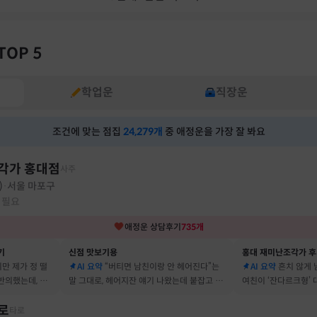
TOP 5
학업운
직장운
조건에 맞는 점집
24,279
개
중 애정운을 가장 잘 봐요
각가 홍대점
사주
)
서울 마포구
·
 필요
애정운
상담후기
735
개
기
신점 맛보기용
홍대 재미난조각가 
지만 제가 정 떨
AI 요약
“버티면 남친이랑 안 헤어진다”는
AI 요약
흔치 않게
반의했는데, 정
말 그대로, 헤어지잔 얘기 나왔는데 붙잡고 지
여친이 ‘잔다르크형’
자고 했어요
금도 연애 이어가고 있어요
캐릭터, 바로 짚어냈
로
타로