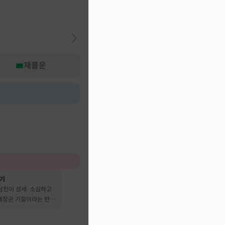
재물운
후기
 남친이 섬세·소심하고
 대장군 기질이라는 반전
어요