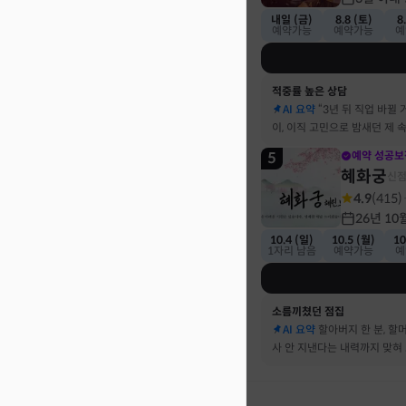
내일 (금)
8.8 (토)
8
예약가능
예약가능
예
적중률 높은 상담
AI 요약
“3년 뒤 직업 바뀔 
이, 이직 고민으로 밤새던 제 
기했어요
5
예약 성공보
혜화궁
신
4.9
(
415
)
26년 10
10.4 (일)
10.5 (월)
10
1자리 남음
예약가능
예
소름끼쳤던 점집
AI 요약
할아버지 한 분, 할
사 안 지낸다는 내력까지 맞혀