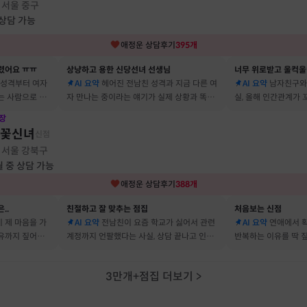
서울 중구
·
 상담 가능
애정운
상담후기
395
개
렸어요 ㅠㅠ
상냥하고 용한 신당선녀 선생님
너무 위로받고 울컥울
 성격부터 여자
AI 요약
헤어진 전남친 성격과 지금 다른 여
AI 요약
남자친구와
는 사람으로 바
자 만나는 중이라는 얘기가 실제 상황과 똑같
실, 올해 인간관계가
 됐어요
아서 인정할 수밖에 없었어요
얘기해줘서 놀랐어요
장
불꽃신녀
신점
서울 강북구
·
월 중 상담 가능
애정운
상담후기
388
개
..
친절하고 잘 맞추는 점집
처음보는 신점
 제 마음을 가
AI 요약
전남친이 요즘 학교가 싫어서 관련
AI 요약
연애에서 확
이유까지 짚어줘
계정까지 언팔했다는 사실, 상담 끝나고 인스
반복하는 이유를 딱 
타 확인해보니 그대로였어요
빗나가서 소름이었어
3만개+점집 더보기
>