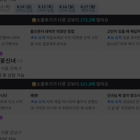
13 (목)
8.14 (금)
8.15 (토)
8.16 (일)
8.17 (월)
약마감
2자리 남음
2자리 남음
1자리 남음
예약가능
소름후기가 다른 곳보다
173.2
배
많아요
들으면서 대박만 외쳤던 점집
고민이 있을 때 해답
 친할머니라며
AI 요약
마음속에만 두던 대학원 진학 고민
AI 요약
임용 준비한
 신기했어요
을 바로 말씀해주셨어요
임이죠?’라며 제가 
장
불꽃신녀
신점
서울 강북구
·
월 중 상담 가능
소름후기가 다른 곳보다
161.8
배
많아요
합니다
꽤괜!
신녀님 복 많이 받으
이유와 다시 시작
AI 요약
커피 체질 아니라며 율무차 권했는
AI 요약
2026년 
기했어요
데, 커피만 마시면 속 뒤집어지던 제 상황과 딱
고 살 일’ 추천받아 
맞았어요
장
점
서울 강남구
·
 상담 가능