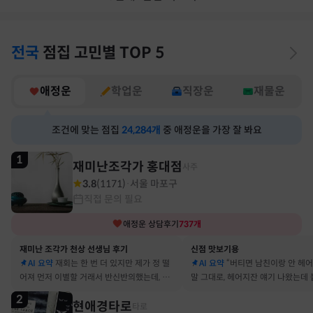
전국
점집
고민별
TOP 5
애정운
학업운
직장운
재물운
조건에 맞는 점집
24,284
개
중 애정운을 가장 잘 봐요
1
재미난조각가 홍대점
사주
3.8
(
1171
)
서울 마포구
·
직접 문의 필요
애정운
상담후기
737
개
재미난 조각가 천상 선생님 후기
신점 맛보기용
AI 요약
재회는 한 번 더 있지만 제가 정 떨
AI 요약
“버티면 남친이랑 안 헤
어져 먼저 이별할 거래서 반신반의했는데, 정
말 그대로, 헤어지잔 얘기 나왔는데 
말 재회 후 제가 먼저 헤어지자고 했어요
금도 연애 이어가고 있어요
2
현애경타로
타로