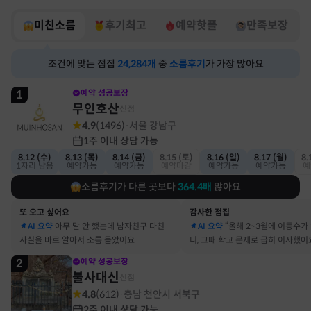
미친소름
후기최고
예약핫플
만족보장
조건에 맞는 점집
24,284
개
중
소름후기
가 가장 많아요
1
예약 성공보장
무인호산
신점
4.9
(
1496
)
서울 강남구
·
1주 이내 상담 가능
8.12 (수)
8.13 (목)
8.14 (금)
8.15 (토)
8.16 (일)
8.17 (월)
8.
1자리 남음
예약가능
예약가능
예약마감
예약가능
예약가능
예
소름후기가 다른 곳보다
364.4
배
많아요
또 오고 싶어요
감사한 점집
AI 요약
아무 말 안 했는데 남자친구 다친
AI 요약
“올해 2~3월에 이동수가
사실을 바로 알아서 소름 돋았어요
니, 그때 학교 문제로 급히 이사했어
2
예약 성공보장
불사대신
신점
4.8
(
612
)
충남 천안시 서북구
·
2주 이내 상담 가능