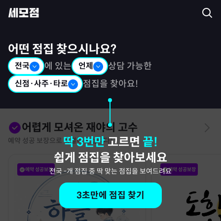
세모점: 광고없는 점집후기 커뮤니티
어떤 점집 찾으시나요?
전국
에 있는
언제
상담 가능한
신점·사주·타로
점집을 찾아요!
어렵게 모셔온 재야의 고수
딱 3번만
고르면
끝!
예약 성공 보장으로 특별히 모십니다!
쉽게 점집을 찾아보세요
예약 성공보장
예약 성공보장
전국
-
개 점집 중 딱 맞는 점집을 보여드려요
3초만에 점집 찾기