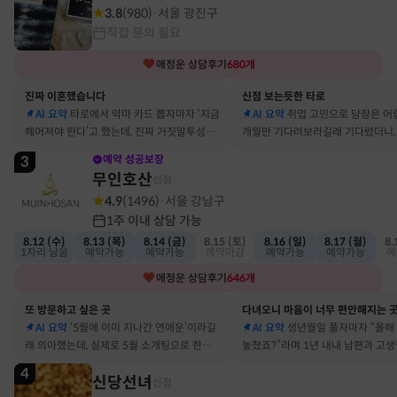
3.8
(
980
)
서울 광진구
·
직접 문의 필요
애정운
상담후기
680
개
진짜 이혼했습니다
신점 보는듯한 타로
AI 요약
타로에서 악마 카드 뽑자마자 ‘지금
AI 요약
취업 고민으로 당장은 어
헤어져야 한다’고 했는데, 진짜 거짓말투성이
개월만 기다려보라길래 기다렸더니, 
결혼 생활 끝에 이혼 숙고 중이에요
그 사람에게 고백받아 사귀게 됐어
3
예약 성공보장
무인호산
신점
4.9
(
1496
)
서울 강남구
·
1주 이내 상담 가능
8.12 (수)
8.13 (목)
8.14 (금)
8.15 (토)
8.16 (일)
8.17 (월)
8.
1자리 남음
예약가능
예약가능
예약마감
예약가능
예약가능
예
애정운
상담후기
646
개
또 방문하고 싶은 곳
다녀오니 마음이 너무 편안해지는 
AI 요약
‘5월에 이미 지나간 연애운’이라길
AI 요약
생년월일 풀자마자 “올해
래 의아했는데, 실제로 5월 소개팅으로 한참
놓쳤죠?”라며 1년 내내 남편과 고
고민했던 사람이 있었어요
딱 맞혀 놀랐어요
4
신당선녀
신점