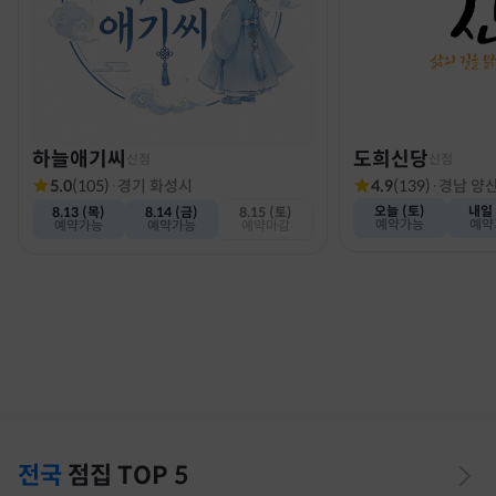
하늘애기씨
도희신당
신점
신점
5.0
(
105
)
·
경기 화성시
4.9
(
139
)
·
경남 양
오늘 (토)
내일 
8.13 (목)
8.14 (금)
8.15 (토)
예약가능
예약
예약가능
예약가능
예약마감
전국
점집
TOP 5