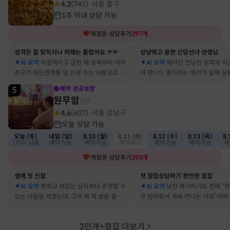
4.2
(
741
)
서울 중구
·
1주 이내 상담 가능
애정운
상담후기
397
개
성격은 잘 맞히시나 미래는 틀렸어요 ㅠㅠ
상냥하고 용한 신당선녀 선생님
AI 요약
직설적이고 급한 제 성격부터 여자
AI 요약
헤어진 전남친 성격과 지
친구가 대인관계를 덜 신경 쓰는 사람으로 바
자 만나는 중이라는 얘기가 실제 상
뀔 거란 말까지 그대로 현실이 됐어요
아서 인정할 수밖에 없었어요
5
예약 성공보장
원무암
신점
4.6
(
607
)
서울 강남구
·
오늘 상담 가능
오늘 (토)
내일 (일)
8.10 (월)
8.11 (화)
8.12 (수)
8.13 (목)
8.
1자리 남음
예약가능
예약가능
예약마감
예약가능
예약가능
예
애정운
상담후기
393
개
생애 첫 신점
첫 점집상담하기 편안한 점집
AI 요약
편하고 재밌는 남자보다 존경할 수
AI 요약
남친 얘기하기도 전에 “
있는 사람을 택했는데, 그게 왜 제 삶을 힘들게
꾸 받아줘서 계속 만나는 거야”라며
하는지 바로 집어내셔서 놀랐어요
어졌다 재회한 걸 정확히 짚었어요
3만개+점집 더보기
>