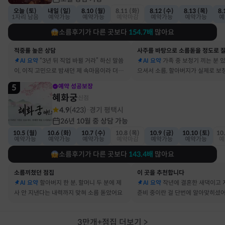
오늘 (토)
내일 (일)
8.10 (월)
8.11 (화)
8.12 (수)
8.13 (목)
8.
1자리 남음
예약가능
예약가능
예약마감
예약가능
예약가능
예
소름후기가 다른 곳보다
154.7
배
많아요
적중률 높은 상담
AI 요약
“3년 뒤 직업 바뀔 거라” 하신 말씀
AI 요약
가족 중 보청기 끼는 분 
이, 이직 고민으로 밤새던 제 속마음이라 더 신
으셔서 소름, 할아버지가 실제로 보
기했어요
요
5
예약 성공보장
혜화궁
신점
4.9
(
423
)
경기 평택시
·
26년 10월 중 상담 가능
10.5 (월)
10.6 (화)
10.7 (수)
10.8 (목)
10.9 (금)
10.10 (토)
10
예약가능
예약가능
예약가능
예약마감
예약가능
예약가능
예
소름후기가 다른 곳보다
143.4
배
많아요
소름끼쳤던 점집
이 곳을 추천합니다
AI 요약
할아버지 한 분, 할머니 두 분에 제
AI 요약
작년에 결혼한 새댁이고 
사 안 지낸다는 내력까지 맞혀 소름 돋았어요
준비 중이란 걸 단번에 알아맞히셨
3만개+점집 더보기
>