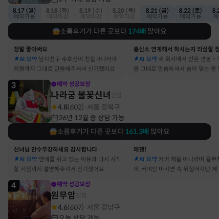
8.17 (월)
8.18 (화)
8.19 (수)
8.20 (목)
8.21 (금)
8.22 (토)
8.
예약가능
예약마감
예약마감
예약마감
예약가능
예약가능
예
소름후기가 다른 곳보다
174
배
많아요
정말 좋아써요
AI 요약
남자친구 수호신이 친할머니라며
AI 요약
새 회사에서 받은 연봉‧
외형까지 그대로 말씀해주셔서 신기했어요
을 그대로 말씀하셔서 숨이 멎는 줄
3
예약 성공보장
나라궁 불꽃신녀
신점
4.8
(
602
)
서울 강북구
·
26년 12월 중 상담 가능
소름후기가 다른 곳보다
161.3
배
많아요
신녀님 만수무강하세요 감사합니다
꽤괜!
AI 요약
연애를 쉬고 있는 이유와 다시 시작
AI 요약
커피 체질 아니라며 율무
할 시점까지 설명해주셔서 신기했어요
데, 커피만 마시면 속 뒤집어지던 제
맞았어요
4
예약 성공보장
원무암
신점
4.6
(
607
)
서울 강남구
·
오늘 상담 가능