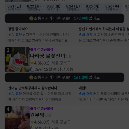
8.21 (금)
8.22 (토)
8.23 (일)
8.24 (월)
8.25 (화)
8.26 (수)
8.
예약가능
예약가능
예약가능
예약가능
예약가능
예약가능
예
소름후기가 다른 곳보다
173.9
배
많아요
정말 좋아써요
AI 요약
남자친구 수호신이 친할머니라며
AI 요약
새 회사에서 받은 연봉‧
외형까지 그대로 말씀해주셔서 신기했어요
을 그대로 말씀하셔서 숨이 멎는 줄
3
예약 성공보장
나라궁 불꽃신녀
신점
4.8
(
602
)
서울 강북구
·
26년 12월 중 상담 가능
소름후기가 다른 곳보다
161.3
배
많아요
신녀님 만수무강하세요 감사합니다
꽤괜!
AI 요약
연애를 쉬고 있는 이유와 다시 시작
AI 요약
커피 체질 아니라며 율무
할 시점까지 설명해주셔서 신기했어요
데, 커피만 마시면 속 뒤집어지던 제
맞았어요
4
예약 성공보장
원무암
신점
4.6
(
607
)
서울 강남구
·
오늘 상담 가능