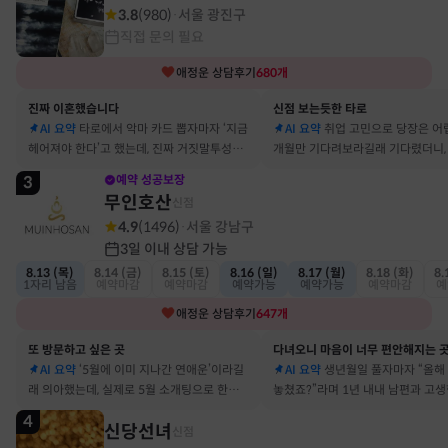
3.8
(
980
)
서울 광진구
·
직접 문의 필요
애정운
상담후기
680
개
진짜 이혼했습니다
신점 보는듯한 타로
AI 요약
타로에서 악마 카드 뽑자마자 ‘지금
AI 요약
취업 고민으로 당장은 어
헤어져야 한다’고 했는데, 진짜 거짓말투성이
개월만 기다려보라길래 기다렸더니, 
결혼 생활 끝에 이혼 숙고 중이에요
그 사람에게 고백받아 사귀게 됐어
3
예약 성공보장
무인호산
신점
4.9
(
1496
)
서울 강남구
·
3일 이내 상담 가능
8.13 (목)
8.14 (금)
8.15 (토)
8.16 (일)
8.17 (월)
8.18 (화)
8.
1자리 남음
예약마감
예약마감
예약가능
예약가능
예약마감
예
애정운
상담후기
647
개
또 방문하고 싶은 곳
다녀오니 마음이 너무 편안해지는 
AI 요약
‘5월에 이미 지나간 연애운’이라길
AI 요약
생년월일 풀자마자 “올해
래 의아했는데, 실제로 5월 소개팅으로 한참
놓쳤죠?”라며 1년 내내 남편과 고
고민했던 사람이 있었어요
딱 맞혀 놀랐어요
4
신당선녀
신점