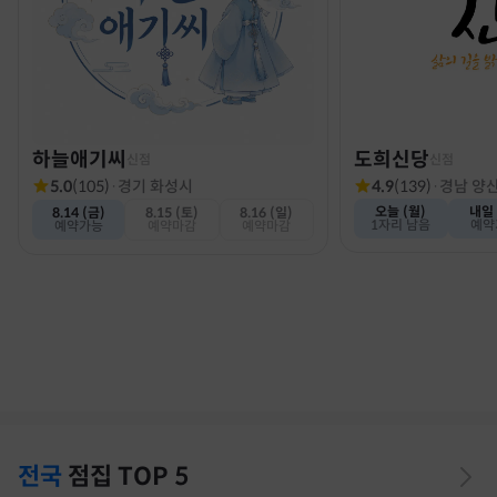
하늘애기씨
도희신당
신점
신점
5.0
(
105
)
·
경기 화성시
4.9
(
139
)
·
경남 양
오늘 (월)
내일 
8.14 (금)
8.15 (토)
8.16 (일)
1자리 남음
예약
예약가능
예약마감
예약마감
전국
점집
TOP 5