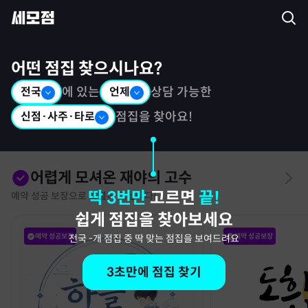
세모점: 광고없는 점집후기 커뮤니티
어떤 점집 찾으시나요?
전국
에 있는
언제
상담 가능한
신점·사주·타로
점집을 찾아요!
어렵게 모셔온 재야의 고수
딱 3번만
고르면
끝!
예약 성공 보장으로 특별히 모십니다!
쉽게 점집을 찾아보세요
예약 성공보장
예약 성공보장
전국
-
개 점집 중 딱 맞는 점집을 보여드려요
3초만에 점집 찾기