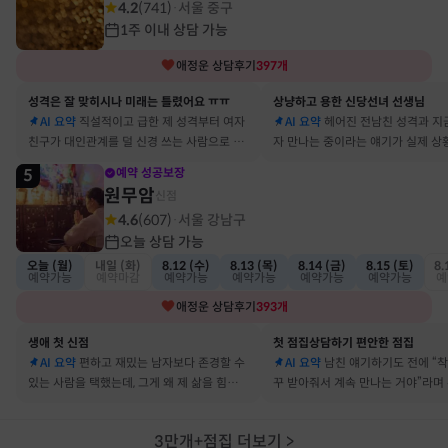
4.2
(
741
)
서울 중구
·
1주 이내 상담 가능
애정운
상담후기
397
개
성격은 잘 맞히시나 미래는 틀렸어요 ㅠㅠ
상냥하고 용한 신당선녀 선생님
AI 요약
직설적이고 급한 제 성격부터 여자
AI 요약
헤어진 전남친 성격과 지
친구가 대인관계를 덜 신경 쓰는 사람으로 바
자 만나는 중이라는 얘기가 실제 상
뀔 거란 말까지 그대로 현실이 됐어요
아서 인정할 수밖에 없었어요
5
예약 성공보장
원무암
신점
4.6
(
607
)
서울 강남구
·
오늘 상담 가능
오늘 (월)
내일 (화)
8.12 (수)
8.13 (목)
8.14 (금)
8.15 (토)
8.
예약가능
예약마감
예약가능
예약가능
예약가능
예약가능
예
애정운
상담후기
393
개
생애 첫 신점
첫 점집상담하기 편안한 점집
AI 요약
편하고 재밌는 남자보다 존경할 수
AI 요약
남친 얘기하기도 전에 “
있는 사람을 택했는데, 그게 왜 제 삶을 힘들게
꾸 받아줘서 계속 만나는 거야”라며
하는지 바로 집어내셔서 놀랐어요
어졌다 재회한 걸 정확히 짚었어요
3만개+점집 더보기
>