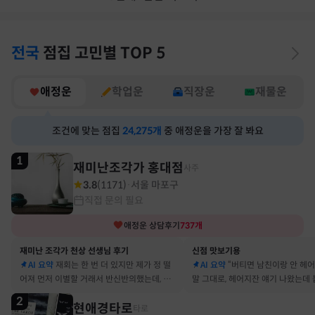
전국
점집
고민별
TOP 5
애정운
학업운
직장운
재물운
조건에 맞는 점집
24,275
개
중 애정운을 가장 잘 봐요
1
재미난조각가 홍대점
사주
3.8
(
1171
)
서울 마포구
·
직접 문의 필요
애정운
상담후기
737
개
재미난 조각가 천상 선생님 후기
신점 맛보기용
AI 요약
재회는 한 번 더 있지만 제가 정 떨
AI 요약
“버티면 남친이랑 안 헤
어져 먼저 이별할 거래서 반신반의했는데, 정
말 그대로, 헤어지잔 얘기 나왔는데 
말 재회 후 제가 먼저 헤어지자고 했어요
금도 연애 이어가고 있어요
2
현애경타로
타로