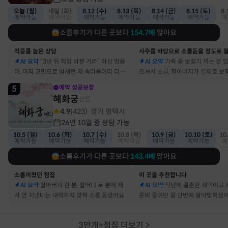
오늘 (월)
내일 (화)
8.12 (수)
8.13 (목)
8.14 (금)
8.15 (토)
8.
예약가능
예약마감
예약가능
예약가능
예약가능
예약가능
예
소름후기가 다른 곳보다
154.7
배
많아요
적중률 높은 상담
AI 요약
“3년 뒤 직업 바뀔 거라” 하신 말씀
AI 요약
가족 중 보청기 끼는 분 
이, 이직 고민으로 밤새던 제 속마음이라 더 신
으셔서 소름, 할아버지가 실제로 보
기했어요
요
5
예약 성공보장
혜화궁
신점
4.9
(
423
)
경기 평택시
·
26년 10월 중 상담 가능
10.5 (월)
10.6 (화)
10.7 (수)
10.8 (목)
10.9 (금)
10.10 (토)
10
예약가능
예약가능
예약가능
예약마감
예약가능
예약가능
예
소름후기가 다른 곳보다
143.4
배
많아요
소름끼쳤던 점집
이 곳을 추천합니다
AI 요약
할아버지 한 분, 할머니 두 분에 제
AI 요약
작년에 결혼한 새댁이고 
사 안 지낸다는 내력까지 맞혀 소름 돋았어요
준비 중이란 걸 단번에 알아맞히셨
3만개+점집 더보기
>