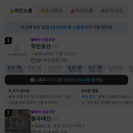
미친소름
후기최고
예약핫플
만족보장
조건에 맞는 점집
24,275
개
중
소름후기
가 가장 많아요
1
예약 성공보장
무인호산
신점
4.9
(
1496
)
서울 강남구
·
3일 이내 상담 가능
8.13 (목)
8.14 (금)
8.15 (토)
8.16 (일)
8.17 (월)
8.18 (화)
8.
1자리 남음
예약마감
예약마감
예약가능
예약가능
예약마감
예
소름후기가 다른 곳보다
364.3
배
많아요
또 오고 싶어요
감사한 점집
AI 요약
아무 말 안 했는데 남자친구 다친
AI 요약
“올해 2~3월에 이동수가
사실을 바로 알아서 소름 돋았어요
니, 그때 학교 문제로 급히 이사했어
2
예약 성공보장
불사대신
신점
4.8
(
612
)
충남 천안시 서북구
·
2주 이내 상담 가능