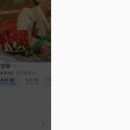
천인당
신점
4.8
(
382
)
·
인천 계양구
오늘 (일)
내일 (월)
예약가능
예약가능
동인당
신점
4.9
(
88
)
·
경기 파주시
8.24 (월)
8.25 (화)
8.26 (수)
1자리 남음
예약마감
예약가능