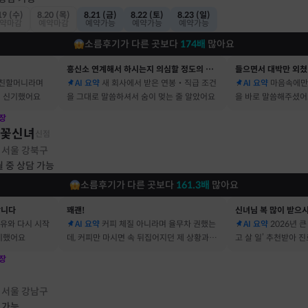
19 (수)
8.20 (목)
8.21 (금)
8.22 (토)
8.23 (일)
약마감
예약마감
예약가능
예약가능
예약가능
소름후기가 다른 곳보다
174
배
많아요
흥신소 연계해서 하시는지 의심할 정도의 정확함
들으면서 대박만 외쳤
 친할머니라며
AI 요약
새 회사에서 받은 연봉‧직급 조건
AI 요약
마음속에만
 신기했어요
을 그대로 말씀하셔서 숨이 멎는 줄 알았어요
을 바로 말씀해주셨
장
불꽃신녀
신점
서울 강북구
·
월 중 상담 가능
소름후기가 다른 곳보다
161.3
배
많아요
합니다
꽤괜!
신녀님 복 많이 받으
이유와 다시 시작
AI 요약
커피 체질 아니라며 율무차 권했는
AI 요약
2026년 
기했어요
데, 커피만 마시면 속 뒤집어지던 제 상황과 딱
고 살 일’ 추천받아 
맞았어요
장
점
서울 강남구
·
 가능