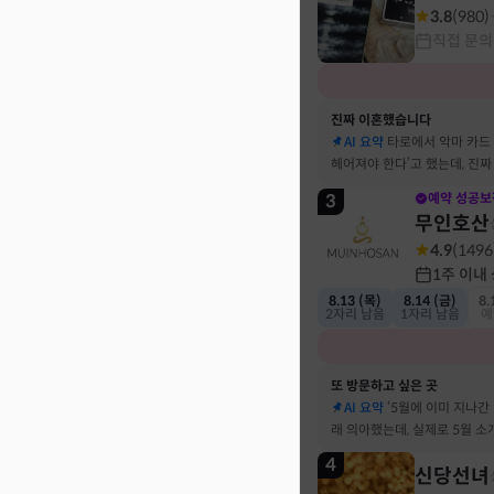
3.8
(
980
)
직접 문의
진짜 이혼했습니다
AI 요약
타로에서 악마 카드
헤어져야 한다’고 했는데, 진
결혼 생활 끝에 이혼 숙고 중
3
예약 성공보
무인호산
4.9
(
1496
1주 이내
8.13 (목)
8.14 (금)
8.
2자리 남음
1자리 남음
예
또 방문하고 싶은 곳
AI 요약
‘5월에 이미 지나간
래 의아했는데, 실제로 5월 
고민했던 사람이 있었어요
4
신당선녀