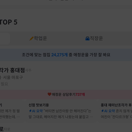
TOP 5
학업운
직장운
조건에 맞는 점집
24,275
개
중 애정운을 가장 잘 봐요
각가 홍대점
사주
)
서울 마포구
·
 필요
애정운
상담후기
737
개
기
신점 맛보기용
홍대 재미난조각가 
지만 제가 정 떨
AI 요약
“버티면 남친이랑 안 헤어진다”는
AI 요약
흔치 않게
반의했는데, 정
말 그대로, 헤어지잔 얘기 나왔는데 붙잡고 지
여친이 ‘잔다르크형’
자고 했어요
금도 연애 이어가고 있어요
캐릭터, 바로 짚어냈
로
타로