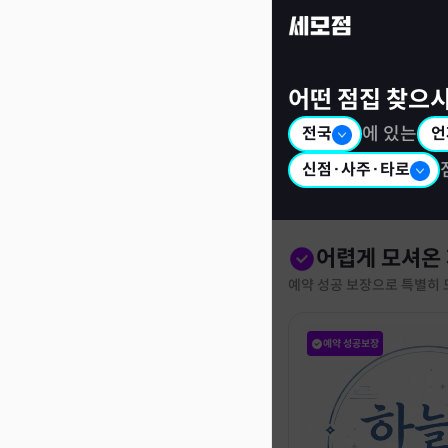
세모점: 광고없는 점집후기 커뮤니티
어떤 점집 찾으
전국
에 있는
언
신점·사주·타로
어렵게 모셔온
예약 성공 보장으로 특별히 
예약 성공보장