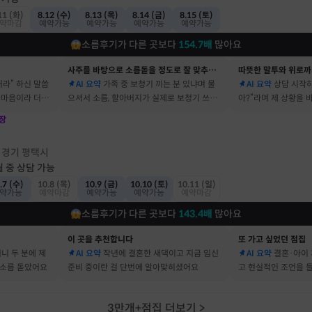
11 (화)
8.12 (수)
8.13 (목)
8.14 (금)
8.15 (토)
약마감
예약가능
예약가능
예약가능
예약가능
소름후기가 다른 곳보다
154.7
배
많아요
사주를 바탕으로 소름돋을 정도로 잘 맞추는 곳
따뜻한 말투와 위로까
거라” 하신 말씀
AI 요약
가족 중 보청기 끼는 분 있냐며 물
AI 요약
상담 시작하
속마음이라 더 신
으셔서 소름, 할아버지가 실제로 보청기 쓰세
아?”라며 제 상황을
요
장
점
경기 평택시
·
월 중 상담 가능
.7 (수)
10.8 (목)
10.9 (금)
10.10 (토)
10.11 (일)
약가능
예약마감
예약가능
예약가능
예약마감
소름후기가 다른 곳보다
143.4
배
많아요
이 곳을 추천합니다
또 가고 싶었던 점집
머니 두 분에 제
AI 요약
작년에 결혼한 새댁이고 지금 임신
AI 요약
결혼·아이 
 소름 돋았어요
준비 중이란 걸 단번에 알아맞히셨어요
고 현실적인 조언을 
3만개+점집 더보기
>