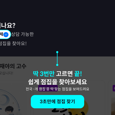
시나요?
제
상담 가능한
점집을 찾아요!
 재야의 고수
딱 3번만
고르면
끝!
모십니다!
쉽게 점집을 찾아보세요
예약 성공보장
전국
-
개 점집 중 딱 맞는 점집을 보여드려요
3초만에 점집 찾기