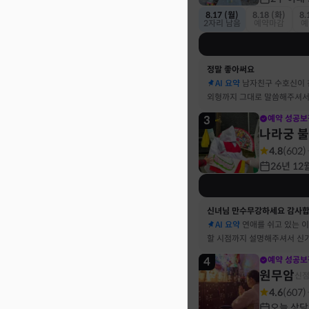
8.17 (월)
8.18 (화)
8.
2자리 남음
예약마감
예
정말 좋아써요
AI 요약
남자친구 수호신이
외형까지 그대로 말씀해주셔서
3
예약 성공보
나라궁 
4.8
(
602
)
26년 12
신녀님 만수무강하세요 감사
AI 요약
연애를 쉬고 있는 
할 시점까지 설명해주셔서 신
4
예약 성공보
원무암
신
4.6
(
607
)
오늘 상담