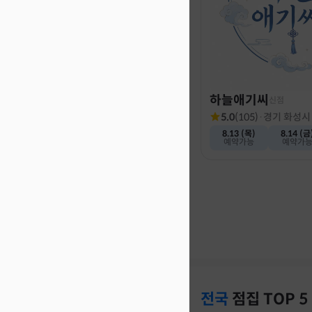
하늘애기씨
신점
5.0
(
105
)
·
경기 화성시
8.13 (목)
8.14 (금
예약가능
예약가
전국
점집
TOP 5