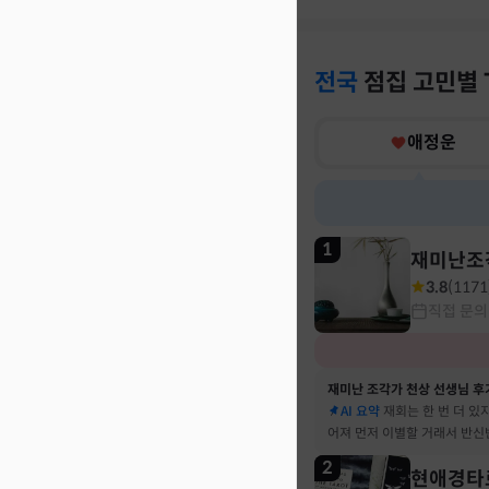
전국
점집
고민별
애정운
1
재미난조
3.8
(
1171
직접 문의
재미난 조각가 천상 선생님 후
AI 요약
재회는 한 번 더 있
어져 먼저 이별할 거래서 반신
말 재회 후 제가 먼저 헤어지
2
현애경타