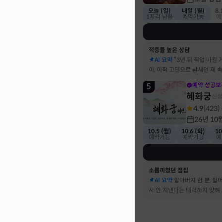
오늘 (일)
내일 (월)
8.
1자리 남음
예약가능
예
적중률 높은 상담
AI 요약
“3년 뒤 직업 바뀔 
이, 이직 고민으로 밤새던 제 
기했어요
5
예약 성공보
혜화궁
신
4.9
(
423
)
26년 10
10.5 (월)
10.6 (화)
10
예약가능
예약가능
예
소름끼쳤던 점집
AI 요약
할아버지 한 분, 할
사 안 지낸다는 내력까지 맞혀