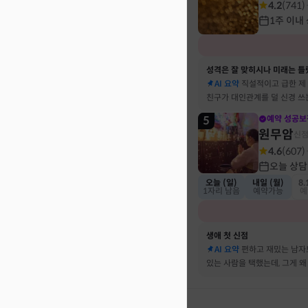
4.2
(
741
)
1주 이내
성격은 잘 맞히시나 미래는 틀
AI 요약
직설적이고 급한 제
친구가 대인관계를 덜 신경 쓰
뀔 거란 말까지 그대로 현실이
5
예약 성공보
원무암
신
4.6
(
607
)
오늘 상담
오늘 (일)
내일 (월)
8.
1자리 남음
예약가능
예
생애 첫 신점
AI 요약
편하고 재밌는 남자
있는 사람을 택했는데, 그게 왜
하는지 바로 집어내셔서 놀랐