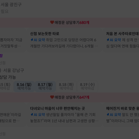
서울 광진구
·
 필요
애정운
상담후기
680
개
신점 보는듯한 타로
처음 본 사주타로인데
 뽑자마자 ‘지금
AI 요약
취업 고민으로 당장은 어렵다며 6
AI 요약
제 성격 안
짜 거짓말투성이
개월만 기다려보라길래 기다렸더니, 6개월 뒤
심 많다며 연애 힘들다
이에요
그 사람에게 고백받아 사귀게 됐어요
남자들이 그 이유로 
장
신점
)
서울 강남구
·
 상담 가능
15 (토)
8.16 (일)
8.17 (월)
8.18 (화)
8.19 (수)
약마감
예약가능
예약가능
예약마감
예약마감
애정운
상담후기
647
개
다녀오니 마음이 너무 편안해지는 곳
헤어진거 바로 맞춘 용
 연애운’이라길
AI 요약
생년월일 풀자마자 “올해 큰 기회
AI 요약
말도 안 했는
소개팅으로 한참
놓쳤죠?”라며 1년 내내 남편과 고생한 상황을
별”이라더니, 그때 
딱 맞혀 놀랐어요
헤어졌어요
신점