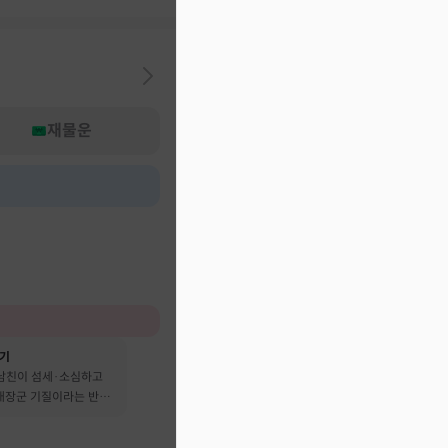
재물운
후기
 남친이 섬세·소심하고
 대장군 기질이라는 반전
어요