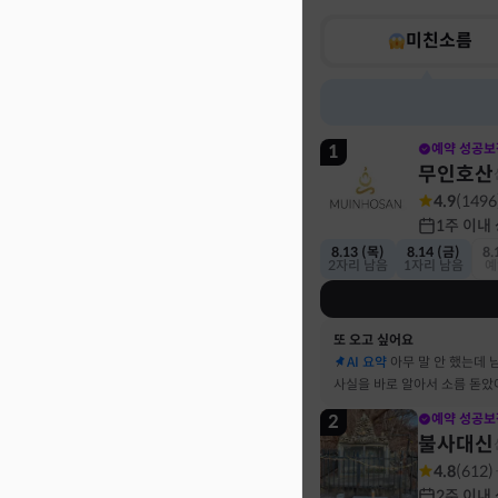
미친소름
1
예약 성공보
무인호산
4.9
(
1496
1주 이내
8.13 (목)
8.14 (금)
8.
2자리 남음
1자리 남음
예
또 오고 싶어요
AI 요약
아무 말 안 했는데 
사실을 바로 알아서 소름 돋았
2
예약 성공보
불사대신
4.8
(
612
)
2주 이내