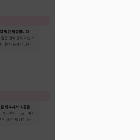
컥 했던 점집입니다
 힘든 연애 중이라는 사
 꼬이는 이유까지 정확히
성격이나 성향을 너무 잘 맞추셔서 소름돋았어요
자기 무릎이 아프다며 아
릎 안 좋은 제 남친 상태