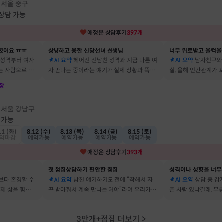
서울 중구
·
 상담 가능
애정운
상담후기
397
개
렸어요 ㅠㅠ
상냥하고 용한 신당선녀 선생님
너무 위로받고 울컥울
 성격부터 여자
AI 요약
헤어진 전남친 성격과 지금 다른 여
AI 요약
남자친구와
는 사람으로 바
자 만나는 중이라는 얘기가 실제 상황과 똑같
실, 올해 인간관계가
 됐어요
아서 인정할 수밖에 없었어요
얘기해줘서 놀랐어요
장
점
서울 강남구
·
 가능
11 (화)
8.12 (수)
8.13 (목)
8.14 (금)
8.15 (토)
약마감
예약가능
예약가능
예약가능
예약가능
애정운
상담후기
393
개
첫 점집상담하기 편안한 점집
보다 존경할 수
AI 요약
남친 얘기하기도 전에 “착해서 자
AI 요약
상담 중 갑
 제 삶을 힘들게
꾸 받아줘서 계속 만나는 거야”라며 우리가 헤
픈 사람 있냐길래, 무
어요
어졌다 재회한 걸 정확히 짚었어요
를 정확히 맞추셨어요
3만개+점집 더보기
>