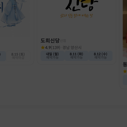
도희신당
신점
4.9
(
139
)
·
경남 양산시
내일 (월)
8.11 (화)
8.12 (수)
)
8.15 (토)
예약가능
예약가능
예약가능
능
예약마감