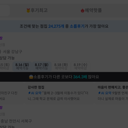
후기최고
예약핫플
조건에 맞는 점집
24,275
개
중
소름후기
가 가장 많아요
장
신점
)
서울 강남구
·
 상담 가능
15 (토)
8.16 (일)
8.17 (월)
8.18 (화)
8.19 (수)
약마감
예약가능
예약가능
예약마감
예약마감
소름후기가 다른 곳보다
364.3
배
많아요
감사한 점집
마음이 편해지고, 좋은
남자친구 다친
AI 요약
“올해 2~3월에 이동수가 있다”더
AI 요약
9월엔 언제
어요
니, 그때 학교 문제로 급히 이사했어요
더니 실제로 마음이 
어요
장
신점
충남 천안시 서북구
·
 상담 가능