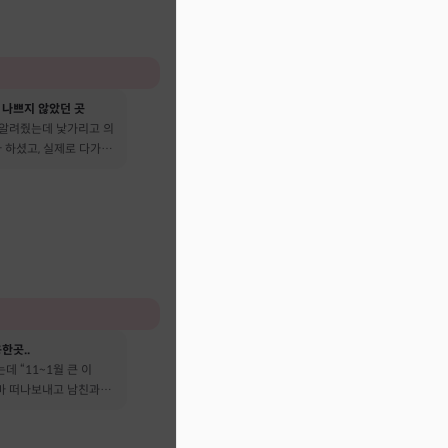
 나쁘지 않았던 곳
 알려줬는데 낯가리고 의
 하셨고, 실제로 다가온
다 떠났어요
한곳..
데 “11~1월 큰 이
엄마 떠나보내고 남친과도