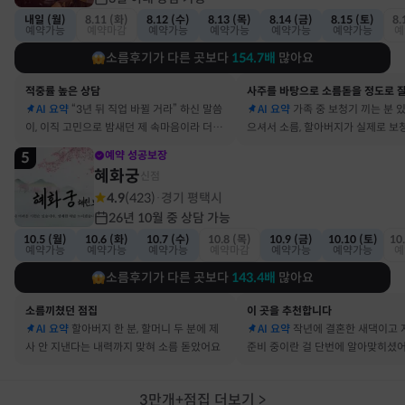
내일 (월)
8.11 (화)
8.12 (수)
8.13 (목)
8.14 (금)
8.15 (토)
8.
예약가능
예약마감
예약가능
예약가능
예약가능
예약가능
예
소름후기가 다른 곳보다
154.7
배
많아요
적중률 높은 상담
AI 요약
“3년 뒤 직업 바뀔 거라” 하신 말씀
AI 요약
가족 중 보청기 끼는 분 
이, 이직 고민으로 밤새던 제 속마음이라 더 신
으셔서 소름, 할아버지가 실제로 보
기했어요
요
5
예약 성공보장
혜화궁
신점
4.9
(
423
)
경기 평택시
·
26년 10월 중 상담 가능
10.5 (월)
10.6 (화)
10.7 (수)
10.8 (목)
10.9 (금)
10.10 (토)
10
예약가능
예약가능
예약가능
예약마감
예약가능
예약가능
예
소름후기가 다른 곳보다
143.4
배
많아요
소름끼쳤던 점집
이 곳을 추천합니다
AI 요약
할아버지 한 분, 할머니 두 분에 제
AI 요약
작년에 결혼한 새댁이고 
사 안 지낸다는 내력까지 맞혀 소름 돋았어요
준비 중이란 걸 단번에 알아맞히셨
3만개+점집 더보기
>