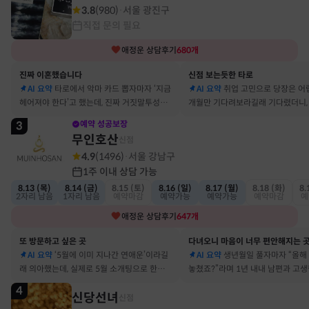
3.8
(
980
)
서울 광진구
·
직접 문의 필요
애정운
상담후기
680
개
진짜 이혼했습니다
신점 보는듯한 타로
AI 요약
타로에서 악마 카드 뽑자마자 ‘지금
AI 요약
취업 고민으로 당장은 어
헤어져야 한다’고 했는데, 진짜 거짓말투성이
개월만 기다려보라길래 기다렸더니, 
결혼 생활 끝에 이혼 숙고 중이에요
그 사람에게 고백받아 사귀게 됐어
3
예약 성공보장
무인호산
신점
4.9
(
1496
)
서울 강남구
·
1주 이내 상담 가능
8.13 (목)
8.14 (금)
8.15 (토)
8.16 (일)
8.17 (월)
8.18 (화)
8.
2자리 남음
1자리 남음
예약마감
예약가능
예약가능
예약마감
예
애정운
상담후기
647
개
또 방문하고 싶은 곳
다녀오니 마음이 너무 편안해지는 
AI 요약
‘5월에 이미 지나간 연애운’이라길
AI 요약
생년월일 풀자마자 “올해
래 의아했는데, 실제로 5월 소개팅으로 한참
놓쳤죠?”라며 1년 내내 남편과 고
고민했던 사람이 있었어요
딱 맞혀 놀랐어요
4
신당선녀
신점