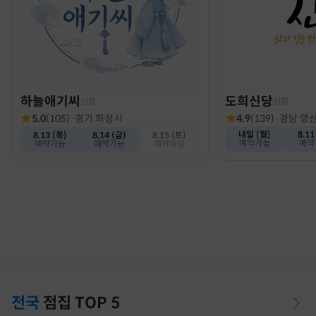
하늘애기씨
도희신당
신점
신점
5.0
(
105
)
·
경기 화성시
4.9
(
139
)
·
경남 양
내일 (월)
8.11
8.13 (목)
8.14 (금)
8.15 (토)
예약가능
예약
예약가능
예약가능
예약마감
전국
점집
TOP 5