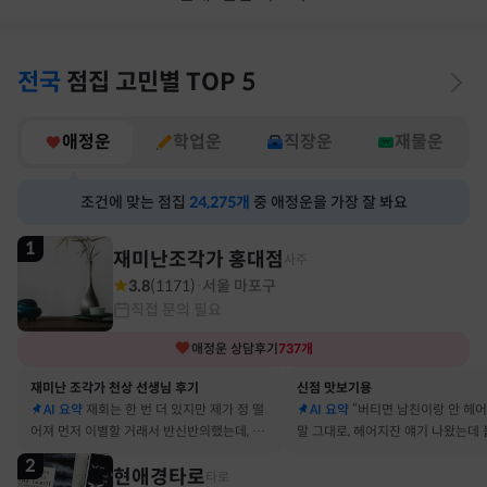
전국
점집
고민별
TOP 5
애정운
학업운
직장운
재물운
조건에 맞는 점집
24,275
개
중 애정운을 가장 잘 봐요
1
재미난조각가 홍대점
사주
3.8
(
1171
)
서울 마포구
·
직접 문의 필요
애정운
상담후기
737
개
재미난 조각가 천상 선생님 후기
신점 맛보기용
AI 요약
재회는 한 번 더 있지만 제가 정 떨
AI 요약
“버티면 남친이랑 안 헤
어져 먼저 이별할 거래서 반신반의했는데, 정
말 그대로, 헤어지잔 얘기 나왔는데 
말 재회 후 제가 먼저 헤어지자고 했어요
금도 연애 이어가고 있어요
2
현애경타로
타로