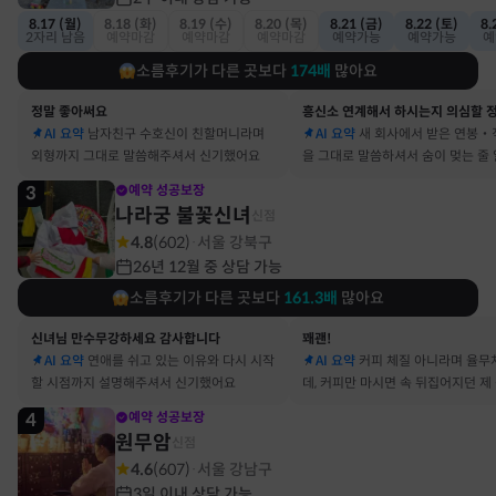
8.17 (월)
8.18 (화)
8.19 (수)
8.20 (목)
8.21 (금)
8.22 (토)
8.
2자리 남음
예약마감
예약마감
예약마감
예약가능
예약가능
예
소름후기가 다른 곳보다
174
배
많아요
정말 좋아써요
AI 요약
남자친구 수호신이 친할머니라며
AI 요약
새 회사에서 받은 연봉‧
외형까지 그대로 말씀해주셔서 신기했어요
을 그대로 말씀하셔서 숨이 멎는 줄
3
예약 성공보장
나라궁 불꽃신녀
신점
4.8
(
602
)
서울 강북구
·
26년 12월 중 상담 가능
소름후기가 다른 곳보다
161.3
배
많아요
신녀님 만수무강하세요 감사합니다
꽤괜!
AI 요약
연애를 쉬고 있는 이유와 다시 시작
AI 요약
커피 체질 아니라며 율무
할 시점까지 설명해주셔서 신기했어요
데, 커피만 마시면 속 뒤집어지던 제
맞았어요
4
예약 성공보장
원무암
신점
4.6
(
607
)
서울 강남구
·
3일 이내 상담 가능