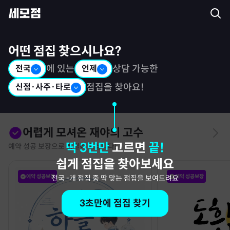
세모점: 광고없는 점집후기 커뮤니티
어떤 점집 찾으시나요?
전국
에 있는
언제
상담 가능한
신점·사주·타로
점집을 찾아요!
어렵게 모셔온 재야의 고수
딱 3번만
고르면
끝!
예약 성공 보장으로 특별히 모십니다!
쉽게 점집을 찾아보세요
예약 성공보장
예약 성공보장
전국
-
개 점집 중 딱 맞는 점집을 보여드려요
3초만에 점집 찾기