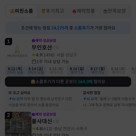
미친소름
후기최고
예약핫플
만족보장
조건에 맞는 점집
24,275
개
중
소름후기
가 가장 많아요
1
예약 성공보장
무인호산
신점
4.9
(
1496
)
서울 강남구
·
1주 이내 상담 가능
8.13 (목)
8.14 (금)
8.15 (토)
8.16 (일)
8.17 (월)
8.18 (화)
8.
2자리 남음
1자리 남음
예약마감
예약가능
예약가능
예약마감
예
소름후기가 다른 곳보다
364.3
배
많아요
또 오고 싶어요
감사한 점집
AI 요약
아무 말 안 했는데 남자친구 다친
AI 요약
“올해 2~3월에 이동수가
사실을 바로 알아서 소름 돋았어요
니, 그때 학교 문제로 급히 이사했어
2
예약 성공보장
불사대신
신점
4.8
(
612
)
충남 천안시 서북구
·
2주 이내 상담 가능