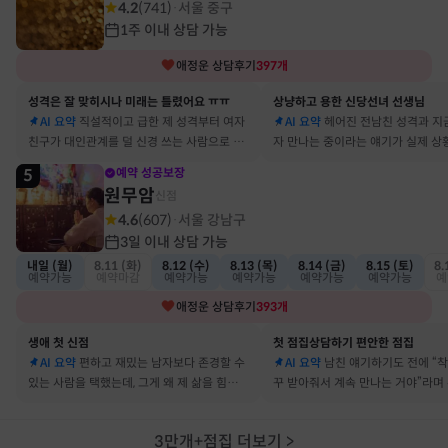
4.2
(
741
)
서울 중구
·
1주 이내 상담 가능
애정운
상담후기
397
개
성격은 잘 맞히시나 미래는 틀렸어요 ㅠㅠ
상냥하고 용한 신당선녀 선생님
AI 요약
직설적이고 급한 제 성격부터 여자
AI 요약
헤어진 전남친 성격과 지
친구가 대인관계를 덜 신경 쓰는 사람으로 바
자 만나는 중이라는 얘기가 실제 상
뀔 거란 말까지 그대로 현실이 됐어요
아서 인정할 수밖에 없었어요
5
예약 성공보장
원무암
신점
4.6
(
607
)
서울 강남구
·
3일 이내 상담 가능
내일 (월)
8.11 (화)
8.12 (수)
8.13 (목)
8.14 (금)
8.15 (토)
8.
예약가능
예약마감
예약가능
예약가능
예약가능
예약가능
예
애정운
상담후기
393
개
생애 첫 신점
첫 점집상담하기 편안한 점집
AI 요약
편하고 재밌는 남자보다 존경할 수
AI 요약
남친 얘기하기도 전에 “
있는 사람을 택했는데, 그게 왜 제 삶을 힘들게
꾸 받아줘서 계속 만나는 거야”라며
하는지 바로 집어내셔서 놀랐어요
어졌다 재회한 걸 정확히 짚었어요
3만개+점집 더보기
>