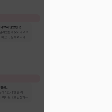
 나쁘지 않았던 곳
 알려줬는데 낯가리고 의
 하셨고, 실제로 다가온
다 떠났어요
한곳..
데 “11~1월 큰 이
엄마 떠나보내고 남친과도