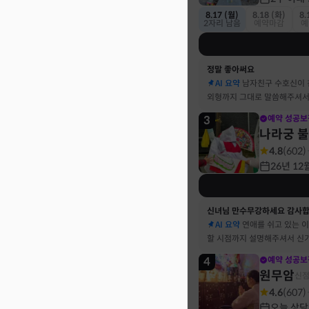
8.17 (월)
8.18 (화)
8.
2자리 남음
예약마감
예
정말 좋아써요
AI 요약
남자친구 수호신이
외형까지 그대로 말씀해주셔서
3
예약 성공보
나라궁 
4.8
(
602
)
26년 12
신녀님 만수무강하세요 감사
AI 요약
연애를 쉬고 있는 
할 시점까지 설명해주셔서 신
4
예약 성공보
원무암
신
4.6
(
607
)
오늘 상담