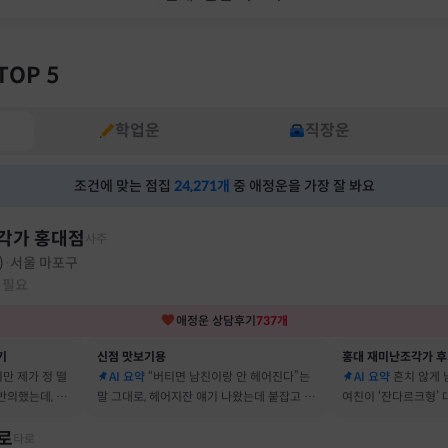
TOP 5
학업운
직장운
조건에 맞는 점집
24,271
개
중 애정운을 가장 잘 봐요
각가 홍대점
사주
)
서울 마포구
·
 필요
애정운
상담후기
737
개
기
신점 맛보기용
홍대 재미난조각가 
지만 제가 정 떨
AI 요약
“버티면 남친이랑 안 헤어진다”는
AI 요약
흔치 않게
반의했는데, 정
말 그대로, 헤어지잔 얘기 나왔는데 붙잡고 지
여친이 ‘잔다르크형’
자고 했어요
금도 연애 이어가고 있어요
캐릭터, 바로 짚어냈
로
타로