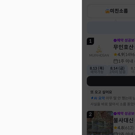
미친소름
1
예약 성공보
무인호산
4.9
(
1496
1주 이내
8.13 (목)
8.14 (금)
8.
예약가능
2자리 남음
예
또 오고 싶어요
AI 요약
아무 말 안 했는데 
사실을 바로 알아서 소름 돋았
2
예약 성공보
불사대신
4.8
(
612
)
2주 이내