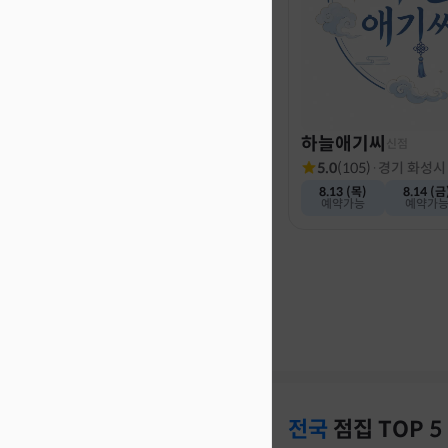
하늘애기씨
신점
5.0
(
105
)
·
경기 화성시
8.13 (목)
8.14 (금
예약가능
예약가
전국
점집
TOP 5