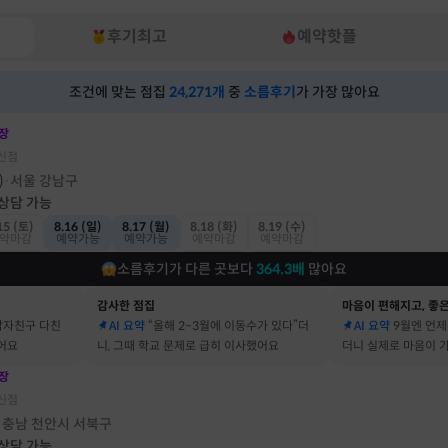
후기최고
예약핫플
조건에 맞는 점집
24,271
개
중
소름후기
가 가장 많아요
장
신점
)
서울 강남구
·
 상담 가능
15 (토)
8.16 (일)
8.17 (월)
8.18 (화)
8.19 (수)
약마감
예약가능
예약가능
예약마감
예약마감
소름후기가 다른 곳보다
364.3
배
많아요
감사한 점집
마음이 편해지고, 좋은
남자친구 다친
AI 요약
“올해 2~3월에 이동수가 있다”더
AI 요약
9월엔 언제
어요
니, 그때 학교 문제로 급히 이사했어요
더니 실제로 마음이 
어요
장
신점
충남 천안시 서북구
·
 상담 가능