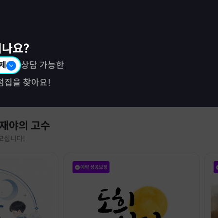
시나요?
제
상담 가능한
점집을 찾아요!
 재야의 고수
모십니다!
예약 성공보장