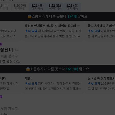
19 (수)
8.20 (목)
8.21 (금)
8.22 (토)
8.23 (일)
약마감
예약마감
예약가능
예약가능
예약가능
소름후기가 다른 곳보다
174
배
많아요
흥신소 연계해서 하시는지 의심할 정도의 정확함
들으면서 대박만 외쳤
 친할머니라며
AI 요약
새 회사에서 받은 연봉‧직급 조건
AI 요약
마음속에만
 신기했어요
을 그대로 말씀하셔서 숨이 멎는 줄 알았어요
을 바로 말씀해주셨
장
불꽃신녀
신점
서울 강북구
·
월 중 상담 가능
소름후기가 다른 곳보다
161.3
배
많아요
합니다
꽤괜!
신녀님 복 많이 받으
이유와 다시 시작
AI 요약
커피 체질 아니라며 율무차 권했는
AI 요약
2026년 
기했어요
데, 커피만 마시면 속 뒤집어지던 제 상황과 딱
고 살 일’ 추천받아 
맞았어요
장
점
서울 강남구
·
 가능