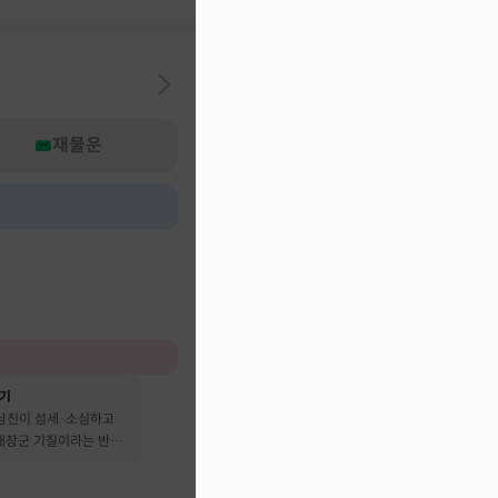
재물운
후기
 남친이 섬세·소심하고
 대장군 기질이라는 반전
어요