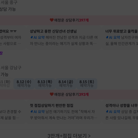
서울 중구
·
 상담 가능
애정운
상담후기
397
개
렸어요 ㅠㅠ
상냥하고 용한 신당선녀 선생님
너무 위로받고 울컥울
 성격부터 여자
AI 요약
헤어진 전남친 성격과 지금 다른 여
AI 요약
남자친구와
는 사람으로 바
자 만나는 중이라는 얘기가 실제 상황과 똑같
실, 올해 인간관계가
 됐어요
아서 인정할 수밖에 없었어요
얘기해줘서 놀랐어요
장
점
서울 강남구
·
 가능
11 (화)
8.12 (수)
8.13 (목)
8.14 (금)
8.15 (토)
약마감
예약가능
예약가능
예약가능
예약가능
애정운
상담후기
393
개
첫 점집상담하기 편안한 점집
보다 존경할 수
AI 요약
남친 얘기하기도 전에 “착해서 자
AI 요약
상담 중 갑
 제 삶을 힘들게
꾸 받아줘서 계속 만나는 거야”라며 우리가 헤
픈 사람 있냐길래, 무
어요
어졌다 재회한 걸 정확히 짚었어요
를 정확히 맞추셨어요
3만개+점집 더보기
>