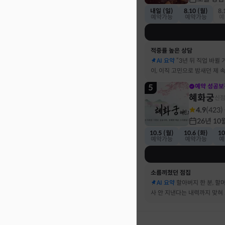
내일 (일)
8.10 (월)
8.
예약가능
예약가능
예
적중률 높은 상담
AI 요약
“3년 뒤 직업 바뀔 
이, 이직 고민으로 밤새던 제 
기했어요
5
예약 성공보
혜화궁
신
4.9
(
423
)
26년 10
10.5 (월)
10.6 (화)
10
예약가능
예약가능
예
소름끼쳤던 점집
AI 요약
할아버지 한 분, 할
사 안 지낸다는 내력까지 맞혀