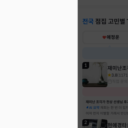
전국
점집
고민별
애정운
1
재미난조
3.8
(
1171
직접 문의
재미난 조각가 천상 선생님 후
AI 요약
재회는 한 번 더 있
어져 먼저 이별할 거래서 반신
말 재회 후 제가 먼저 헤어지
2
현애경타