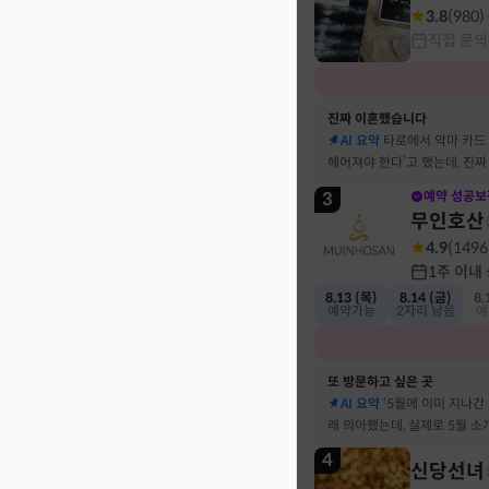
3.8
(
980
)
직접 문의
진짜 이혼했습니다
AI 요약
타로에서 악마 카드
헤어져야 한다’고 했는데, 진
결혼 생활 끝에 이혼 숙고 중
3
예약 성공보
무인호산
4.9
(
1496
1주 이내
8.13 (목)
8.14 (금)
8.
예약가능
2자리 남음
예
또 방문하고 싶은 곳
AI 요약
‘5월에 이미 지나간
래 의아했는데, 실제로 5월 
고민했던 사람이 있었어요
4
신당선녀