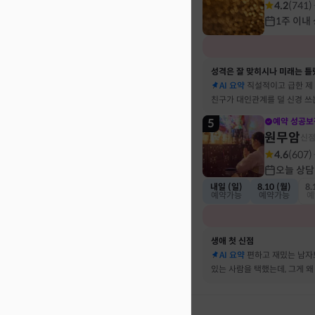
4.2
(
741
)
1주 이내
성격은 잘 맞히시나 미래는 틀
AI 요약
직설적이고 급한 제
친구가 대인관계를 덜 신경 쓰
뀔 거란 말까지 그대로 현실이
5
예약 성공보
원무암
신
4.6
(
607
)
오늘 상담
내일 (일)
8.10 (월)
8.
예약가능
예약가능
예
생애 첫 신점
AI 요약
편하고 재밌는 남자
있는 사람을 택했는데, 그게 왜
하는지 바로 집어내셔서 놀랐