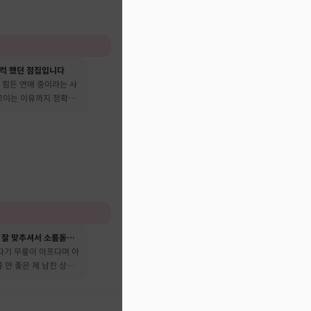
컥 했던 점집입니다
 힘든 연애 중이라는 사
 꼬이는 이유까지 정확히
성격이나 성향을 너무 잘 맞추셔서 소름돋았어요
자기 무릎이 아프다며 아
릎 안 좋은 제 남친 상태