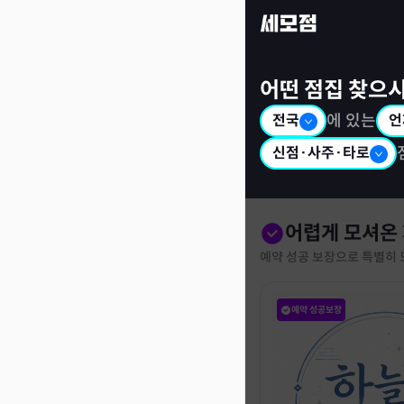
세모점: 광고없는 점집후기 커뮤니티
어떤 점집 찾으
전국
에 있는
언
신점·사주·타로
어렵게 모셔온
예약 성공 보장으로 특별히 
예약 성공보장