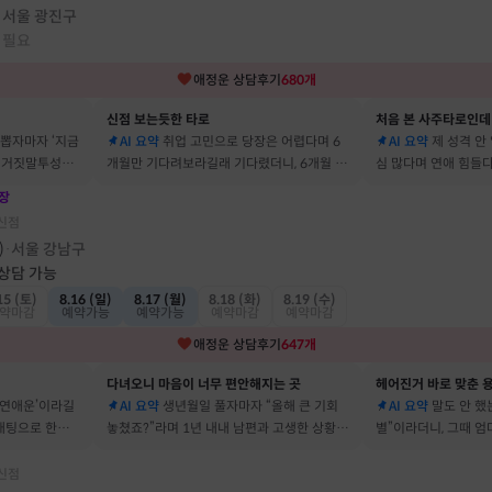
서울 광진구
·
 필요
애정운
상담후기
680
개
신점 보는듯한 타로
처음 본 사주타로인데
 뽑자마자 ‘지금
AI 요약
취업 고민으로 당장은 어렵다며 6
AI 요약
제 성격 안
짜 거짓말투성이
개월만 기다려보라길래 기다렸더니, 6개월 뒤
심 많다며 연애 힘들다
이에요
그 사람에게 고백받아 사귀게 됐어요
남자들이 그 이유로 
장
신점
)
서울 강남구
·
 상담 가능
15 (토)
8.16 (일)
8.17 (월)
8.18 (화)
8.19 (수)
약마감
예약가능
예약가능
예약마감
예약마감
애정운
상담후기
647
개
다녀오니 마음이 너무 편안해지는 곳
헤어진거 바로 맞춘 용
 연애운’이라길
AI 요약
생년월일 풀자마자 “올해 큰 기회
AI 요약
말도 안 했는
소개팅으로 한참
놓쳤죠?”라며 1년 내내 남편과 고생한 상황을
별”이라더니, 그때 
딱 맞혀 놀랐어요
헤어졌어요
신점