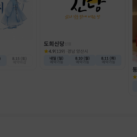
도희신당
신점
4.9
(
139
)
·
경남 양산시
내일 (일)
8.10 (월)
8.11 (화)
)
8.15 (토)
예약가능
예약가능
예약가능
능
예약마감