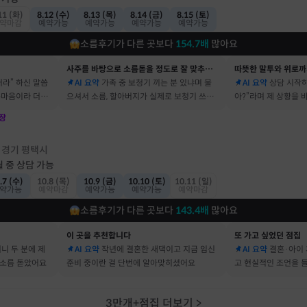
11 (화)
8.12 (수)
8.13 (목)
8.14 (금)
8.15 (토)
약마감
예약가능
예약가능
예약가능
예약가능
소름후기가 다른 곳보다
154.7
배
많아요
사주를 바탕으로 소름돋을 정도로 잘 맞추는 곳
따뜻한 말투와 위로까
거라” 하신 말씀
AI 요약
가족 중 보청기 끼는 분 있냐며 물
AI 요약
상담 시작하
속마음이라 더 신
으셔서 소름, 할아버지가 실제로 보청기 쓰세
아?”라며 제 상황을
요
장
점
경기 평택시
·
월 중 상담 가능
.7 (수)
10.8 (목)
10.9 (금)
10.10 (토)
10.11 (일)
약가능
예약마감
예약가능
예약가능
예약마감
소름후기가 다른 곳보다
143.4
배
많아요
이 곳을 추천합니다
또 가고 싶었던 점집
머니 두 분에 제
AI 요약
작년에 결혼한 새댁이고 지금 임신
AI 요약
결혼·아이 
 소름 돋았어요
준비 중이란 걸 단번에 알아맞히셨어요
고 현실적인 조언을 
3만개+점집 더보기
>