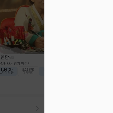
천인당
신점
4.8
(
382
)
·
인천 계양구
내일 (일)
8.10 (월)
예약가능
예약가능
동인당
신점
4.9
(
88
)
·
경기 파주시
8.24 (월)
8.25 (화)
8.26 (수)
1자리 남음
예약마감
예약가능