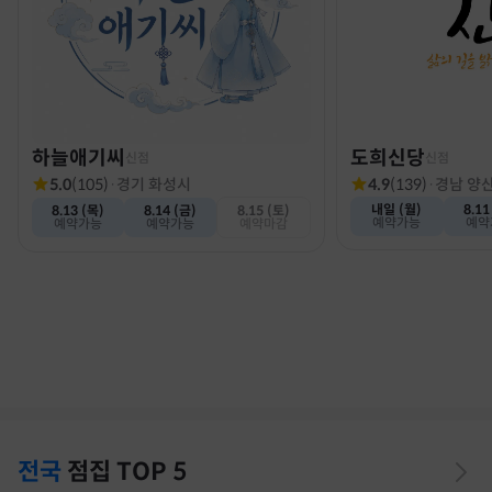
하늘애기씨
도희신당
신점
신점
5.0
(
105
)
·
경기 화성시
4.9
(
139
)
·
경남 양
내일 (월)
8.11
8.13 (목)
8.14 (금)
8.15 (토)
예약가능
예약
예약가능
예약가능
예약마감
전국
점집
TOP 5