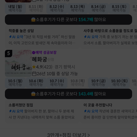
내일 (월)
8.11 (화)
8.12 (수)
8.13 (목)
8.14 (금)
8.15 (토)
8.
예약가능
예약마감
예약가능
예약가능
예약가능
예약가능
예
소름후기가 다른 곳보다
154.7
배
많아요
적중률 높은 상담
AI 요약
“3년 뒤 직업 바뀔 거라” 하신 말씀
AI 요약
가족 중 보청기 끼는 분 
이, 이직 고민으로 밤새던 제 속마음이라 더 신
으셔서 소름, 할아버지가 실제로 보
기했어요
요
5
예약 성공보장
혜화궁
신점
4.9
(
423
)
경기 평택시
·
26년 10월 중 상담 가능
10.5 (월)
10.6 (화)
10.7 (수)
10.8 (목)
10.9 (금)
10.10 (토)
10
예약가능
예약가능
예약가능
예약마감
예약가능
예약가능
예
소름후기가 다른 곳보다
143.4
배
많아요
소름끼쳤던 점집
이 곳을 추천합니다
AI 요약
할아버지 한 분, 할머니 두 분에 제
AI 요약
작년에 결혼한 새댁이고 
사 안 지낸다는 내력까지 맞혀 소름 돋았어요
준비 중이란 걸 단번에 알아맞히셨
3만개+점집 더보기
>