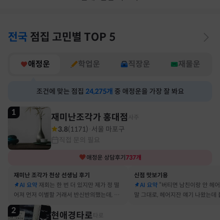
전국
점집
고민별
TOP 5
애정운
학업운
직장운
재물운
조건에 맞는 점집
24,275
개
중 애정운을 가장 잘 봐요
1
재미난조각가 홍대점
사주
3.8
(
1171
)
서울 마포구
·
직접 문의 필요
애정운
상담후기
737
개
재미난 조각가 천상 선생님 후기
신점 맛보기용
AI 요약
재회는 한 번 더 있지만 제가 정 떨
AI 요약
“버티면 남친이랑 안 헤
어져 먼저 이별할 거래서 반신반의했는데, 정
말 그대로, 헤어지잔 얘기 나왔는데 
말 재회 후 제가 먼저 헤어지자고 했어요
금도 연애 이어가고 있어요
2
현애경타로
타로