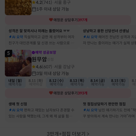
4.2
(
741
)
서울 중구
·
1주 이내 상담 가능
애정운
상담후기
397
개
성격은 잘 맞히시나 미래는 틀렸어요 ㅠㅠ
상냥하고 용한 신당선녀 선생님
AI 요약
직설적이고 급한 제 성격부터 여자
AI 요약
헤어진 전남친 성격과 지
친구가 대인관계를 덜 신경 쓰는 사람으로 바
자 만나는 중이라는 얘기가 실제 상
뀔 거란 말까지 그대로 현실이 됐어요
아서 인정할 수밖에 없었어요
5
예약 성공보장
원무암
신점
4.6
(
607
)
서울 강남구
·
3일 이내 상담 가능
내일 (월)
8.11 (화)
8.12 (수)
8.13 (목)
8.14 (금)
8.15 (토)
8.
예약가능
예약마감
예약가능
예약가능
예약가능
예약가능
예
애정운
상담후기
393
개
생애 첫 신점
첫 점집상담하기 편안한 점집
AI 요약
편하고 재밌는 남자보다 존경할 수
AI 요약
남친 얘기하기도 전에 “
있는 사람을 택했는데, 그게 왜 제 삶을 힘들게
꾸 받아줘서 계속 만나는 거야”라며
하는지 바로 집어내셔서 놀랐어요
어졌다 재회한 걸 정확히 짚었어요
3만개+점집 더보기
>