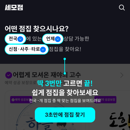
세모점: 광고없는 점집후기 커뮤니티
어떤 점집 찾으시나요?
전국
에 있는
언제
상담 가능한
신점·사주·타로
점집을 찾아요!
어렵게 모셔온 재야의 고수
딱 3번만
고르면
끝!
예약 성공 보장으로 특별히 모십니다!
쉽게 점집을 찾아보세요
예약 성공보장
예약 성공보장
전국
-
개 점집 중 딱 맞는 점집을 보여드려요
3초만에 점집 찾기