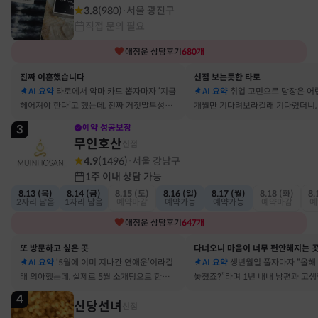
3.8
(
980
)
서울 광진구
·
직접 문의 필요
애정운
상담후기
680
개
진짜 이혼했습니다
신점 보는듯한 타로
AI 요약
타로에서 악마 카드 뽑자마자 ‘지금
AI 요약
취업 고민으로 당장은 어
헤어져야 한다’고 했는데, 진짜 거짓말투성이
개월만 기다려보라길래 기다렸더니, 
결혼 생활 끝에 이혼 숙고 중이에요
그 사람에게 고백받아 사귀게 됐어
3
예약 성공보장
무인호산
신점
4.9
(
1496
)
서울 강남구
·
1주 이내 상담 가능
8.13 (목)
8.14 (금)
8.15 (토)
8.16 (일)
8.17 (월)
8.18 (화)
8.
2자리 남음
1자리 남음
예약마감
예약가능
예약가능
예약마감
예
애정운
상담후기
647
개
또 방문하고 싶은 곳
다녀오니 마음이 너무 편안해지는 
AI 요약
‘5월에 이미 지나간 연애운’이라길
AI 요약
생년월일 풀자마자 “올해
래 의아했는데, 실제로 5월 소개팅으로 한참
놓쳤죠?”라며 1년 내내 남편과 고
고민했던 사람이 있었어요
딱 맞혀 놀랐어요
4
신당선녀
신점