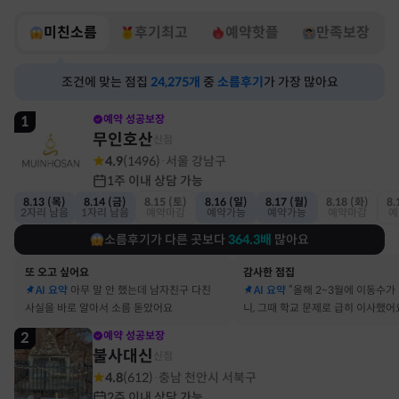
미친소름
후기최고
예약핫플
만족보장
조건에 맞는 점집
24,275
개
중
소름후기
가 가장 많아요
1
예약 성공보장
무인호산
신점
4.9
(
1496
)
서울 강남구
·
1주 이내 상담 가능
8.13 (목)
8.14 (금)
8.15 (토)
8.16 (일)
8.17 (월)
8.18 (화)
8.
2자리 남음
1자리 남음
예약마감
예약가능
예약가능
예약마감
예
소름후기가 다른 곳보다
364.3
배
많아요
또 오고 싶어요
감사한 점집
AI 요약
아무 말 안 했는데 남자친구 다친
AI 요약
“올해 2~3월에 이동수가
사실을 바로 알아서 소름 돋았어요
니, 그때 학교 문제로 급히 이사했어
2
예약 성공보장
불사대신
신점
4.8
(
612
)
충남 천안시 서북구
·
2주 이내 상담 가능