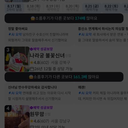
8.17 (월)
8.18 (화)
8.19 (수)
8.20 (목)
8.21 (금)
8.22 (토)
8.
2자리 남음
예약마감
예약마감
예약마감
예약가능
예약가능
예
소름후기가 다른 곳보다
174
배
많아요
정말 좋아써요
AI 요약
남자친구 수호신이 친할머니라며
AI 요약
새 회사에서 받은 연봉‧
외형까지 그대로 말씀해주셔서 신기했어요
을 그대로 말씀하셔서 숨이 멎는 줄
3
예약 성공보장
나라궁 불꽃신녀
신점
4.8
(
602
)
서울 강북구
·
26년 12월 중 상담 가능
소름후기가 다른 곳보다
161.3
배
많아요
신녀님 만수무강하세요 감사합니다
꽤괜!
AI 요약
연애를 쉬고 있는 이유와 다시 시작
AI 요약
커피 체질 아니라며 율무
할 시점까지 설명해주셔서 신기했어요
데, 커피만 마시면 속 뒤집어지던 제
맞았어요
4
예약 성공보장
원무암
신점
4.6
(
607
)
서울 강남구
·
3일 이내 상담 가능