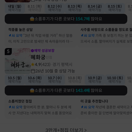
내일 (월)
8.11 (화)
8.12 (수)
8.13 (목)
8.14 (금)
8.15 (토)
8.
예약가능
예약마감
예약가능
예약가능
예약가능
예약가능
예
소름후기가 다른 곳보다
154.7
배
많아요
적중률 높은 상담
AI 요약
“3년 뒤 직업 바뀔 거라” 하신 말씀
AI 요약
가족 중 보청기 끼는 분 
이, 이직 고민으로 밤새던 제 속마음이라 더 신
으셔서 소름, 할아버지가 실제로 보
기했어요
요
5
예약 성공보장
혜화궁
신점
4.9
(
423
)
경기 평택시
·
26년 10월 중 상담 가능
10.5 (월)
10.6 (화)
10.7 (수)
10.8 (목)
10.9 (금)
10.10 (토)
10
예약가능
예약가능
예약가능
예약마감
예약가능
예약가능
예
소름후기가 다른 곳보다
143.4
배
많아요
소름끼쳤던 점집
이 곳을 추천합니다
AI 요약
할아버지 한 분, 할머니 두 분에 제
AI 요약
작년에 결혼한 새댁이고 
사 안 지낸다는 내력까지 맞혀 소름 돋았어요
준비 중이란 걸 단번에 알아맞히셨
3만개+점집 더보기
>