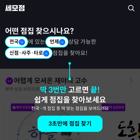
세모점: 광고없는 점집후기 커뮤니티
어떤 점집 찾으시나요?
전국
에 있는
언제
상담 가능한
신점·사주·타로
점집을 찾아요!
어렵게 모셔온 재야의 고수
딱 3번만
고르면
끝!
예약 성공 보장으로 특별히 모십니다!
쉽게 점집을 찾아보세요
예약 성공보장
예약 성공보장
전국
-
개 점집 중 딱 맞는 점집을 보여드려요
3초만에 점집 찾기