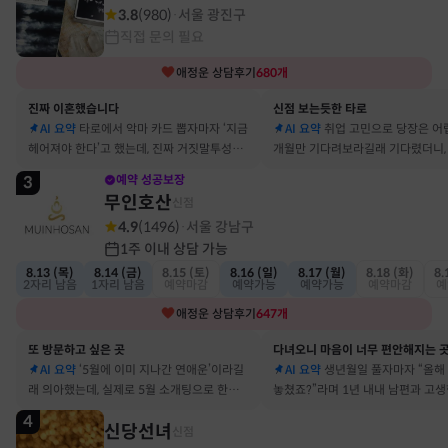
3.8
(
980
)
서울 광진구
·
직접 문의 필요
애정운
상담후기
680
개
진짜 이혼했습니다
신점 보는듯한 타로
AI 요약
타로에서 악마 카드 뽑자마자 ‘지금
AI 요약
취업 고민으로 당장은 어
헤어져야 한다’고 했는데, 진짜 거짓말투성이
개월만 기다려보라길래 기다렸더니, 
결혼 생활 끝에 이혼 숙고 중이에요
그 사람에게 고백받아 사귀게 됐어
3
예약 성공보장
무인호산
신점
4.9
(
1496
)
서울 강남구
·
1주 이내 상담 가능
8.13 (목)
8.14 (금)
8.15 (토)
8.16 (일)
8.17 (월)
8.18 (화)
8.
2자리 남음
1자리 남음
예약마감
예약가능
예약가능
예약마감
예
애정운
상담후기
647
개
또 방문하고 싶은 곳
다녀오니 마음이 너무 편안해지는 
AI 요약
‘5월에 이미 지나간 연애운’이라길
AI 요약
생년월일 풀자마자 “올해
래 의아했는데, 실제로 5월 소개팅으로 한참
놓쳤죠?”라며 1년 내내 남편과 고
고민했던 사람이 있었어요
딱 맞혀 놀랐어요
4
신당선녀
신점