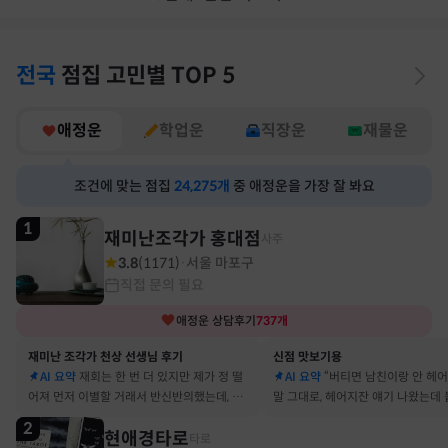
전국
점집
고민별
TOP 5
애정운
학업운
직장운
재물운
조건에 맞는 점집
24,275
개
중 애정운을 가장 잘 봐요
1
재미난조각가 홍대점
사주
3.8
(
1171
)
서울 마포구
·
직접 문의 필요
애정운
상담후기
737
개
재미난 조각가 천상 선생님 후기
신점 맛보기용
AI 요약
재회는 한 번 더 있지만 제가 정 떨
AI 요약
“버티면 남친이랑 안 헤
어져 먼저 이별할 거래서 반신반의했는데, 정
말 그대로, 헤어지잔 얘기 나왔는데 
말 재회 후 제가 먼저 헤어지자고 했어요
금도 연애 이어가고 있어요
2
현애경타로
타로