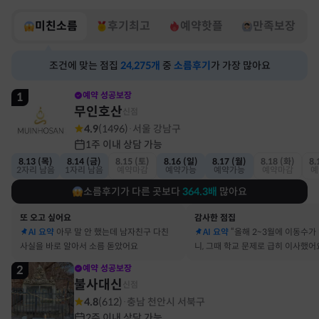
미친소름
후기최고
예약핫플
만족보장
조건에 맞는 점집
24,275
개
중
소름후기
가 가장 많아요
1
예약 성공보장
무인호산
신점
4.9
(
1496
)
서울 강남구
·
1주 이내 상담 가능
8.13 (목)
8.14 (금)
8.15 (토)
8.16 (일)
8.17 (월)
8.18 (화)
8.
2자리 남음
1자리 남음
예약마감
예약가능
예약가능
예약마감
예
소름후기가 다른 곳보다
364.3
배
많아요
또 오고 싶어요
감사한 점집
AI 요약
아무 말 안 했는데 남자친구 다친
AI 요약
“올해 2~3월에 이동수가
사실을 바로 알아서 소름 돋았어요
니, 그때 학교 문제로 급히 이사했어
2
예약 성공보장
불사대신
신점
4.8
(
612
)
충남 천안시 서북구
·
2주 이내 상담 가능