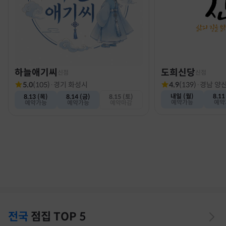
하늘애기씨
도희신당
신점
신점
5.0
(
105
)
·
경기 화성시
4.9
(
139
)
·
경남 양
내일 (월)
8.11
8.13 (목)
8.14 (금)
8.15 (토)
예약가능
예약
예약가능
예약가능
예약마감
전국
점집
TOP 5