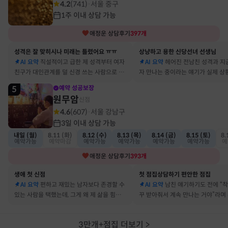
4.2
(
741
)
서울 중구
·
1주 이내 상담 가능
애정운
상담후기
397
개
성격은 잘 맞히시나 미래는 틀렸어요 ㅠㅠ
상냥하고 용한 신당선녀 선생님
AI 요약
직설적이고 급한 제 성격부터 여자
AI 요약
헤어진 전남친 성격과 지
친구가 대인관계를 덜 신경 쓰는 사람으로 바
자 만나는 중이라는 얘기가 실제 상
뀔 거란 말까지 그대로 현실이 됐어요
아서 인정할 수밖에 없었어요
5
예약 성공보장
원무암
신점
4.6
(
607
)
서울 강남구
·
3일 이내 상담 가능
내일 (월)
8.11 (화)
8.12 (수)
8.13 (목)
8.14 (금)
8.15 (토)
8.
예약가능
예약마감
예약가능
예약가능
예약가능
예약가능
예
애정운
상담후기
393
개
생애 첫 신점
첫 점집상담하기 편안한 점집
AI 요약
편하고 재밌는 남자보다 존경할 수
AI 요약
남친 얘기하기도 전에 “
있는 사람을 택했는데, 그게 왜 제 삶을 힘들게
꾸 받아줘서 계속 만나는 거야”라며
하는지 바로 집어내셔서 놀랐어요
어졌다 재회한 걸 정확히 짚었어요
3만개+점집 더보기
>