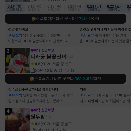
8.17 (월)
8.18 (화)
8.19 (수)
8.20 (목)
8.21 (금)
8.22 (토)
8.
2자리 남음
예약마감
예약마감
예약마감
예약가능
예약가능
예
소름후기가 다른 곳보다
174
배
많아요
정말 좋아써요
AI 요약
남자친구 수호신이 친할머니라며
AI 요약
새 회사에서 받은 연봉‧
외형까지 그대로 말씀해주셔서 신기했어요
을 그대로 말씀하셔서 숨이 멎는 줄
3
예약 성공보장
나라궁 불꽃신녀
신점
4.8
(
602
)
서울 강북구
·
26년 12월 중 상담 가능
소름후기가 다른 곳보다
161.3
배
많아요
신녀님 만수무강하세요 감사합니다
꽤괜!
AI 요약
연애를 쉬고 있는 이유와 다시 시작
AI 요약
커피 체질 아니라며 율무
할 시점까지 설명해주셔서 신기했어요
데, 커피만 마시면 속 뒤집어지던 제
맞았어요
4
예약 성공보장
원무암
신점
4.6
(
607
)
서울 강남구
·
3일 이내 상담 가능