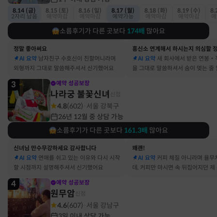
8.14 (금)
8.15 (토)
8.16 (일)
8.17 (월)
8.18 (화)
8.19 (수)
8.
2자리 남음
예약마감
예약마감
예약가능
예약마감
예약마감
예
소름후기가 다른 곳보다
174
배
많아요
정말 좋아써요
AI 요약
남자친구 수호신이 친할머니라며
AI 요약
새 회사에서 받은 연봉‧
외형까지 그대로 말씀해주셔서 신기했어요
을 그대로 말씀하셔서 숨이 멎는 줄
3
예약 성공보장
나라궁 불꽃신녀
신점
4.8
(
602
)
서울 강북구
·
26년 12월 중 상담 가능
소름후기가 다른 곳보다
161.3
배
많아요
신녀님 만수무강하세요 감사합니다
꽤괜!
AI 요약
연애를 쉬고 있는 이유와 다시 시작
AI 요약
커피 체질 아니라며 율무
할 시점까지 설명해주셔서 신기했어요
데, 커피만 마시면 속 뒤집어지던 제
맞았어요
4
예약 성공보장
원무암
신점
4.6
(
607
)
서울 강남구
·
3일 이내 상담 가능