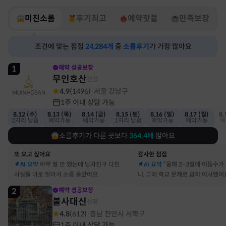
미친소름
후기최고
예약핫플
만족보장
조건에 맞는 점집
24,284
개
중
소름후기
가 가장 많아요
1
예약 성공보장
무인호산
신점
4.9
(
1496
)
서울 강남구
·
1주 이내 상담 가능
8.12 (수)
8.13 (목)
8.14 (금)
8.15 (토)
8.16 (일)
8.17 (월)
8.
2자리 남음
예약가능
예약가능
1자리 남음
예약가능
예약가능
예
소름후기가 다른 곳보다
364.4
배
많아요
또 오고 싶어요
감사한 점집
AI 요약
아무 말 안 했는데 남자친구 다친
AI 요약
“올해 2~3월에 이동수가
사실을 바로 알아서 소름 돋았어요
니, 그때 학교 문제로 급히 이사했어
2
예약 성공보장
불사대신
신점
4.8
(
612
)
충남 천안시 서북구
·
1주 이내 상담 가능