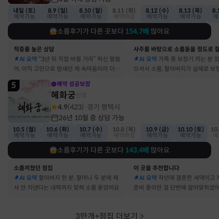
내일 (토)
8.9 (일)
8.10 (월)
8.11 (화)
8.12 (수)
8.13 (목)
8.
예약가능
예약가능
예약가능
예약마감
예약가능
예약가능
예
소름후기가 다른 곳보다
154.7
배
많아요
적중률 높은 상담
AI 요약
“3년 뒤 직업 바뀔 거라” 하신 말씀
AI 요약
가족 중 보청기 끼는 분 
이, 이직 고민으로 밤새던 제 속마음이라 더 신
으셔서 소름, 할아버지가 실제로 보
기했어요
요
5
예약 성공보장
혜화궁
신점
4.9
(
423
)
경기 평택시
·
26년 10월 중 상담 가능
10.5 (월)
10.6 (화)
10.7 (수)
10.8 (목)
10.9 (금)
10.10 (토)
10
예약가능
예약가능
예약가능
예약마감
예약가능
예약가능
예
소름후기가 다른 곳보다
143.4
배
많아요
소름끼쳤던 점집
이 곳을 추천합니다
AI 요약
할아버지 한 분, 할머니 두 분에 제
AI 요약
작년에 결혼한 새댁이고 
사 안 지낸다는 내력까지 맞혀 소름 돋았어요
준비 중이란 걸 단번에 알아맞히셨
3만개+점집 더보기
>