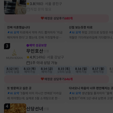
3.8
(
980
)
서울 광진구
·
직접 문의 필요
애정운
상담후기
680
개
진짜 이혼했습니다
신점 보는듯한 타로
AI 요약
타로에서 악마 카드 뽑자마자 ‘지금
AI 요약
취업 고민으로 당장은 어
헤어져야 한다’고 했는데, 진짜 거짓말투성이
개월만 기다려보라길래 기다렸더니, 
결혼 생활 끝에 이혼 숙고 중이에요
그 사람에게 고백받아 사귀게 됐어
3
예약 성공보장
무인호산
신점
4.9
(
1496
)
서울 강남구
·
1주 이내 상담 가능
8.12 (수)
8.13 (목)
8.14 (금)
8.15 (토)
8.16 (일)
8.17 (월)
8.
2자리 남음
예약가능
예약가능
1자리 남음
예약가능
예약가능
예
애정운
상담후기
646
개
또 방문하고 싶은 곳
다녀오니 마음이 너무 편안해지는 
AI 요약
‘5월에 이미 지나간 연애운’이라길
AI 요약
생년월일 풀자마자 “올해
래 의아했는데, 실제로 5월 소개팅으로 한참
놓쳤죠?”라며 1년 내내 남편과 고
고민했던 사람이 있었어요
딱 맞혀 놀랐어요
4
신당선녀
신점