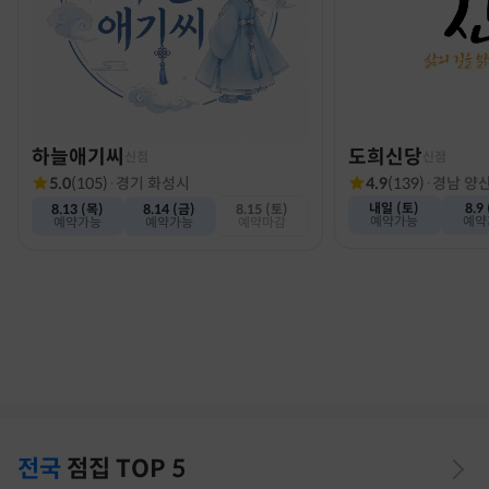
하늘애기씨
도희신당
신점
신점
5.0
(
105
)
·
경기 화성시
4.9
(
139
)
·
경남 양
내일 (토)
8.9
8.13 (목)
8.14 (금)
8.15 (토)
예약가능
예약
예약가능
예약가능
예약마감
전국
점집
TOP 5