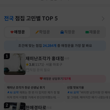
전국
점집
고민별
TOP 5
애정운
학업운
직장운
재물운
조건에 맞는 점집
24,284
개
중 애정운을 가장 잘 봐요
1
재미난조각가 홍대점
사주
3.8
(
1171
)
서울 마포구
·
직접 문의 필요
애정운
상담후기
737
개
재미난 조각가 천상 선생님 후기
신점 맛보기용
AI 요약
재회는 한 번 더 있지만 제가 정 떨
AI 요약
“버티면 남친이랑 안 헤
어져 먼저 이별할 거래서 반신반의했는데, 정
말 그대로, 헤어지잔 얘기 나왔는데 
말 재회 후 제가 먼저 헤어지자고 했어요
금도 연애 이어가고 있어요
2
현애경타로
타로