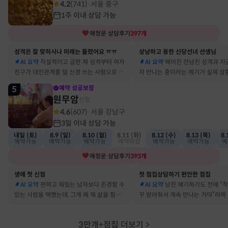
4.2
(
741
)
서울 중구
·
1주 이내 상담 가능
애정운
상담후기
397
개
성격은 잘 맞히시나 미래는 틀렸어요 ㅠㅠ
상냥하고 용한 신당선녀 선생님
AI 요약
직설적이고 급한 제 성격부터 여자
AI 요약
헤어진 전남친 성격과 지
친구가 대인관계를 덜 신경 쓰는 사람으로 바
자 만나는 중이라는 얘기가 실제 상
뀔 거란 말까지 그대로 현실이 됐어요
아서 인정할 수밖에 없었어요
5
예약 성공보장
원무암
신점
4.6
(
607
)
서울 강남구
·
3일 이내 상담 가능
내일 (토)
8.9 (일)
8.10 (월)
8.11 (화)
8.12 (수)
8.13 (목)
8.
예약가능
예약가능
예약가능
예약마감
예약가능
예약가능
예
애정운
상담후기
393
개
생애 첫 신점
첫 점집상담하기 편안한 점집
AI 요약
편하고 재밌는 남자보다 존경할 수
AI 요약
남친 얘기하기도 전에 “
있는 사람을 택했는데, 그게 왜 제 삶을 힘들게
꾸 받아줘서 계속 만나는 거야”라며
하는지 바로 집어내셔서 놀랐어요
어졌다 재회한 걸 정확히 짚었어요
3만개+점집 더보기
>