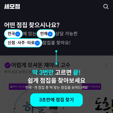
세모점: 광고없는 점집후기 커뮤니티
어떤 점집 찾으시나요?
전국
에 있는
언제
상담 가능한
신점·사주·타로
점집을 찾아요!
어렵게 모셔온 재야의 고수
딱 3번만
고르면
끝!
예약 성공 보장으로 특별히 모십니다!
쉽게 점집을 찾아보세요
예약 성공보장
예약 성공보장
전국
-
개 점집 중 딱 맞는 점집을 보여드려요
3초만에 점집 찾기