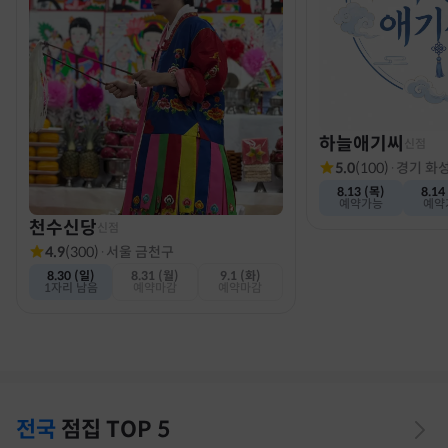
하늘애기씨
신점
5.0
(
100
)
·
경기 화
8.13 (목)
8.14
예약가능
예약
천수신당
신점
4.9
(
300
)
·
서울 금천구
8.30 (일)
8.31 (월)
9.1 (화)
1자리 남음
예약마감
예약마감
전국
점집
TOP 5