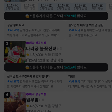
8.12 (수)
8.13 (목)
8.14 (금)
8.15 (토)
8.16 (일)
8.17 (월)
8.
1자리 남음
예약마감
2자리 남음
2자리 남음
1자리 남음
예약가능
예
소름후기가 다른 곳보다
173.9
배
많아요
정말 좋아써요
들으면서 대박만 외쳤던 점집
AI 요약
남자친구 수호신이 친할머니라며
AI 요약
마음속에만 두던 대학원 
외형까지 그대로 말씀해주셔서 신기했어요
을 바로 말씀해주셨어요
3
예약 성공보장
나라궁 불꽃신녀
신점
4.8
(
600
)
서울 강북구
·
26년 12월 중 상담 가능
소름후기가 다른 곳보다
161.6
배
많아요
신녀님 만수무강하세요 감사합니다
꽤괜!
AI 요약
연애를 쉬고 있는 이유와 다시 시작
AI 요약
커피 체질 아니라며 율무
할 시점까지 설명해주셔서 신기했어요
데, 커피만 마시면 속 뒤집어지던 제
맞았어요
4
예약 성공보장
원무암
신점
4.6
(
598
)
서울 강남구
·
오늘 상담 가능