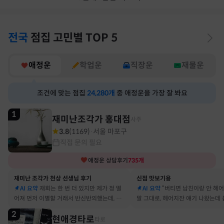
전국
점집
고민별
TOP 5
애정운
학업운
직장운
재물운
조건에 맞는 점집
24,280
개
중 애정운을 가장 잘 봐요
1
재미난조각가 홍대점
사주
3.8
(
1169
)
서울 마포구
·
직접 문의 필요
애정운
상담후기
735
개
재미난 조각가 천상 선생님 후기
신점 맛보기용
AI 요약
재회는 한 번 더 있지만 제가 정 떨
AI 요약
“버티면 남친이랑 안 헤
어져 먼저 이별할 거래서 반신반의했는데, 정
말 그대로, 헤어지잔 얘기 나왔는데 
말 재회 후 제가 먼저 헤어지자고 했어요
금도 연애 이어가고 있어요
2
현애경타로
타로