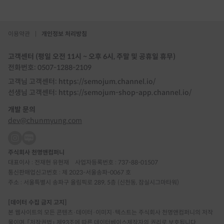
이용약관
|
개인정보 처리방침
고객센터 (평일 오전 11시 ~ 오후 6시, 주말 및 공휴일 휴무)
전화번호: 0507-1288-2109
고객님 고객센터: https://semojum.channel.io/
선생님 고객센터: https://semojum-shop-app.channel.io/
개발 문의
dev@chunmyung.com
주식회사 천명앤컴퍼니
대표이사 : 전재현 유현재
사업자등록번호 : 737-88-01507
통신판매업신고번호 : 제 2023-서울송파-0067 호
주소 : 서울특별시 송파구 올림픽로 289, 5층 (신천동, 잠실시그마타워)
[데이터 수집 금지 고지]
본 웹사이트의 모든 콘텐츠·데이터·이미지·텍스트는 주식회사 천명앤컴퍼니의 저작
물이며, 「저작권법」 제93조에 따른 데이터베이스제작자의 권리로 보호됩니다.