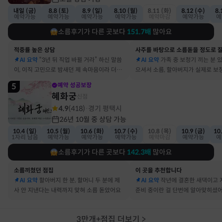
내일 (금)
8.8 (토)
8.9 (일)
8.10 (월)
8.11 (화)
8.12 (수)
8.
예약가능
예약가능
예약가능
예약가능
예약마감
예약가능
예
소름후기가 다른 곳보다
151.7
배
많아요
적중률 높은 상담
AI 요약
“3년 뒤 직업 바뀔 거라” 하신 말씀
AI 요약
가족 중 보청기 끼는 분 
이, 이직 고민으로 밤새던 제 속마음이라 더 신
으셔서 소름, 할아버지가 실제로 보
기했어요
요
5
예약 성공보장
혜화궁
신점
4.9
(
418
)
경기 평택시
·
26년 10월 중 상담 가능
10.4 (일)
10.5 (월)
10.6 (화)
10.7 (수)
10.8 (목)
10.9 (금)
10
1자리 남음
예약가능
예약가능
예약가능
예약마감
예약가능
예
소름후기가 다른 곳보다
142.3
배
많아요
소름끼쳤던 점집
이 곳을 추천합니다
AI 요약
할아버지 한 분, 할머니 두 분에 제
AI 요약
작년에 결혼한 새댁이고 
사 안 지낸다는 내력까지 맞혀 소름 돋았어요
준비 중이란 걸 단번에 알아맞히셨
3만개+점집 더보기
>