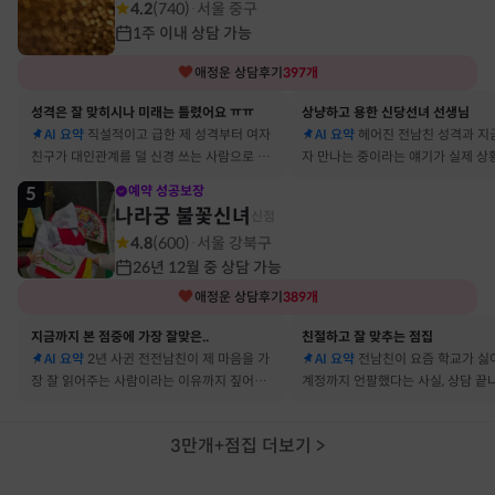
4.2
(
740
)
서울 중구
·
1주 이내 상담 가능
애정운
상담후기
397
개
성격은 잘 맞히시나 미래는 틀렸어요 ㅠㅠ
상냥하고 용한 신당선녀 선생님
AI 요약
직설적이고 급한 제 성격부터 여자
AI 요약
헤어진 전남친 성격과 지
친구가 대인관계를 덜 신경 쓰는 사람으로 바
자 만나는 중이라는 얘기가 실제 상
뀔 거란 말까지 그대로 현실이 됐어요
아서 인정할 수밖에 없었어요
5
예약 성공보장
나라궁 불꽃신녀
신점
4.8
(
600
)
서울 강북구
·
26년 12월 중 상담 가능
애정운
상담후기
389
개
지금까지 본 점중에 가장 잘맞은..
친절하고 잘 맞추는 점집
AI 요약
2년 사귄 전전남친이 제 마음을 가
AI 요약
전남친이 요즘 학교가 싫
장 잘 읽어주는 사람이라는 이유까지 짚어줘
계정까지 언팔했다는 사실, 상담 끝
서 재회 고민이 확실해졌어요
타 확인해보니 그대로였어요
3만개+점집 더보기
>