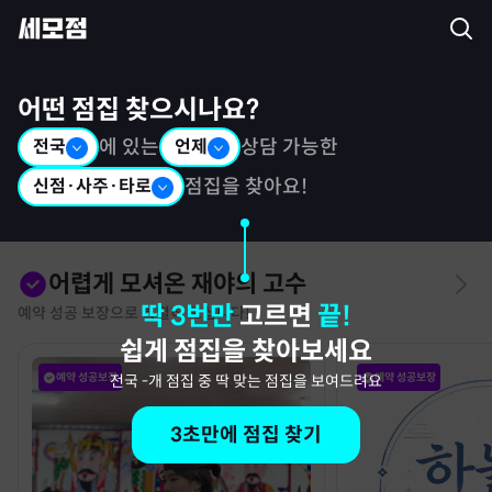
세모점: 광고없는 점집후기 커뮤니티
어떤 점집 찾으시나요?
전국
에 있는
언제
상담 가능한
신점·사주·타로
점집을 찾아요!
어렵게 모셔온 재야의 고수
딱 3번만
고르면
끝!
예약 성공 보장으로 특별히 모십니다!
쉽게 점집을 찾아보세요
예약 성공보장
예약 성공보장
전국
-
개 점집 중 딱 맞는 점집을 보여드려요
3초만에 점집 찾기