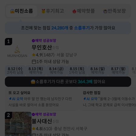
미친소름
후기최고
예약핫플
만족보장
조건에 맞는 점집
24,280
개
중
소름후기
가 가장 많아요
1
예약 성공보장
무인호산
신점
4.9
(
1487
)
서울 강남구
·
1주 이내 상담 가능
8.12 (수)
8.13 (목)
8.14 (금)
8.15 (토)
8.16 (일)
8.17 (월)
8.
2자리 남음
예약가능
예약가능
1자리 남음
예약가능
예약가능
예
소름후기가 다른 곳보다
364.3
배
많아요
또 오고 싶어요
감사한 점집
AI 요약
아무 말 안 했는데 남자친구 다친
AI 요약
“올해 2~3월에 이동수가
사실을 바로 알아서 소름 돋았어요
니, 그때 학교 문제로 급히 이사했어
2
예약 성공보장
불사대신
신점
4.8
(
610
)
충남 천안시 서북구
·
1주 이내 상담 가능