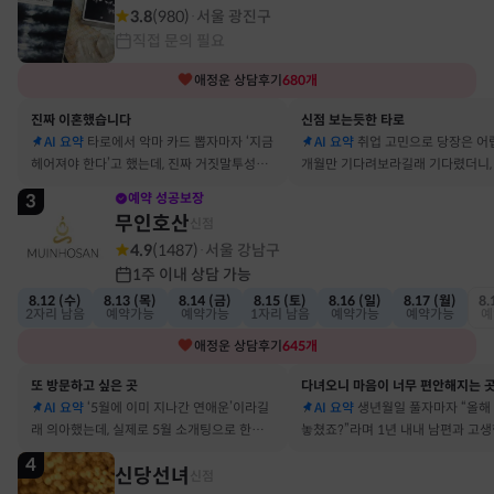
3.8
(
980
)
서울 광진구
·
직접 문의 필요
애정운
상담후기
680
개
진짜 이혼했습니다
신점 보는듯한 타로
AI 요약
타로에서 악마 카드 뽑자마자 ‘지금
AI 요약
취업 고민으로 당장은 어
헤어져야 한다’고 했는데, 진짜 거짓말투성이
개월만 기다려보라길래 기다렸더니, 
결혼 생활 끝에 이혼 숙고 중이에요
그 사람에게 고백받아 사귀게 됐어
3
예약 성공보장
무인호산
신점
4.9
(
1487
)
서울 강남구
·
1주 이내 상담 가능
8.12 (수)
8.13 (목)
8.14 (금)
8.15 (토)
8.16 (일)
8.17 (월)
8.
2자리 남음
예약가능
예약가능
1자리 남음
예약가능
예약가능
예
애정운
상담후기
645
개
또 방문하고 싶은 곳
다녀오니 마음이 너무 편안해지는 
AI 요약
‘5월에 이미 지나간 연애운’이라길
AI 요약
생년월일 풀자마자 “올해
래 의아했는데, 실제로 5월 소개팅으로 한참
놓쳤죠?”라며 1년 내내 남편과 고
고민했던 사람이 있었어요
딱 맞혀 놀랐어요
4
신당선녀
신점