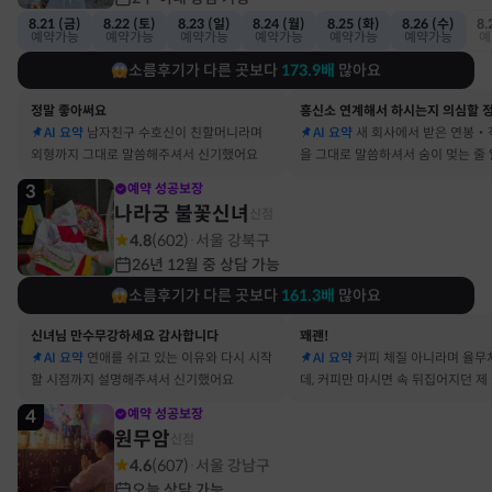
8.21 (금)
8.22 (토)
8.23 (일)
8.24 (월)
8.25 (화)
8.26 (수)
8.
예약가능
예약가능
예약가능
예약가능
예약가능
예약가능
예
소름후기가 다른 곳보다
173.9
배
많아요
정말 좋아써요
AI 요약
남자친구 수호신이 친할머니라며
AI 요약
새 회사에서 받은 연봉‧
외형까지 그대로 말씀해주셔서 신기했어요
을 그대로 말씀하셔서 숨이 멎는 줄
3
예약 성공보장
나라궁 불꽃신녀
신점
4.8
(
602
)
서울 강북구
·
26년 12월 중 상담 가능
소름후기가 다른 곳보다
161.3
배
많아요
신녀님 만수무강하세요 감사합니다
꽤괜!
AI 요약
연애를 쉬고 있는 이유와 다시 시작
AI 요약
커피 체질 아니라며 율무
할 시점까지 설명해주셔서 신기했어요
데, 커피만 마시면 속 뒤집어지던 제
맞았어요
4
예약 성공보장
원무암
신점
4.6
(
607
)
서울 강남구
·
오늘 상담 가능