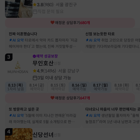
3.8
(
980
)
서울 광진구
·
직접 문의 필요
애정운
상담후기
680
개
진짜 이혼했습니다
신점 보는듯한 타로
AI 요약
타로에서 악마 카드 뽑자마자 ‘지금
AI 요약
취업 고민으로 당장은 어
헤어져야 한다’고 했는데, 진짜 거짓말투성이
개월만 기다려보라길래 기다렸더니, 
결혼 생활 끝에 이혼 숙고 중이에요
그 사람에게 고백받아 사귀게 됐어
3
예약 성공보장
무인호산
신점
4.9
(
1496
)
서울 강남구
·
3일 이내 상담 가능
8.13 (목)
8.14 (금)
8.15 (토)
8.16 (일)
8.17 (월)
8.18 (화)
8.
1자리 남음
예약마감
예약마감
예약가능
예약가능
예약마감
예
애정운
상담후기
647
개
또 방문하고 싶은 곳
다녀오니 마음이 너무 편안해지는 
AI 요약
‘5월에 이미 지나간 연애운’이라길
AI 요약
생년월일 풀자마자 “올해
래 의아했는데, 실제로 5월 소개팅으로 한참
놓쳤죠?”라며 1년 내내 남편과 고
고민했던 사람이 있었어요
딱 맞혀 놀랐어요
4
신당선녀
신점