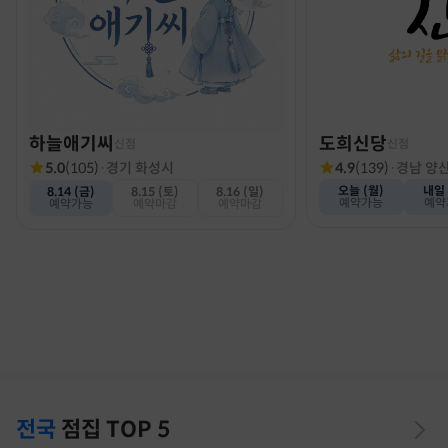
하늘애기씨
도희신당
신점
신점
5.0
(
105
)
·
경기 화성시
4.9
(
139
)
·
경남 양
오늘 (월)
내일 
8.14 (금)
8.15 (토)
8.16 (일)
예약가능
예약
예약가능
예약마감
예약마감
전국
점집
TOP 5