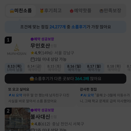
미친소름
후기최고
예약핫플
만족보장
조건에 맞는 점집
24,277
개
중
소름후기
가 가장 많아요
1
예약 성공보장
무인호산
신점
4.9
(
1496
)
서울 강남구
·
3일 이내 상담 가능
8.13 (목)
8.14 (금)
8.15 (토)
8.16 (일)
8.17 (월)
8.18 (화)
8.
1자리 남음
예약마감
예약마감
예약가능
예약가능
예약마감
예
소름후기가 다른 곳보다
364.3
배
많아요
또 오고 싶어요
감사한 점집
AI 요약
아무 말 안 했는데 남자친구 다친
AI 요약
“올해 2~3월에 이동수가
사실을 바로 알아서 소름 돋았어요
니, 그때 학교 문제로 급히 이사했어
2
예약 성공보장
불사대신
신점
4.8
(
612
)
충남 천안시 서북구
·
2주 이내 상담 가능