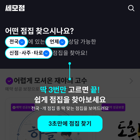
세모점: 광고없는 점집후기 커뮤니티
어떤 점집 찾으시나요?
전국
에 있는
언제
상담 가능한
신점·사주·타로
점집을 찾아요!
어렵게 모셔온 재야의 고수
딱 3번만
고르면
끝!
예약 성공 보장으로 특별히 모십니다!
쉽게 점집을 찾아보세요
예약 성공보장
예약 성공보장
전국
-
개 점집 중 딱 맞는 점집을 보여드려요
3초만에 점집 찾기