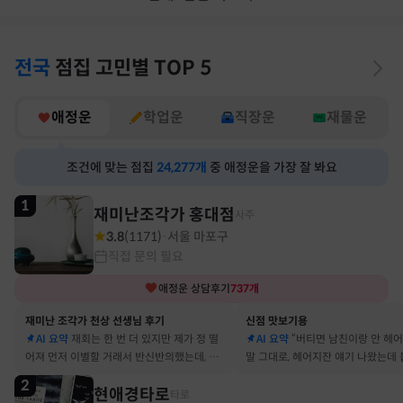
전국
점집
고민별
TOP 5
애정운
학업운
직장운
재물운
조건에 맞는 점집
24,277
개
중 애정운을 가장 잘 봐요
1
재미난조각가 홍대점
사주
3.8
(
1171
)
서울 마포구
·
직접 문의 필요
애정운
상담후기
737
개
재미난 조각가 천상 선생님 후기
신점 맛보기용
AI 요약
재회는 한 번 더 있지만 제가 정 떨
AI 요약
“버티면 남친이랑 안 헤
어져 먼저 이별할 거래서 반신반의했는데, 정
말 그대로, 헤어지잔 얘기 나왔는데 
말 재회 후 제가 먼저 헤어지자고 했어요
금도 연애 이어가고 있어요
2
현애경타로
타로