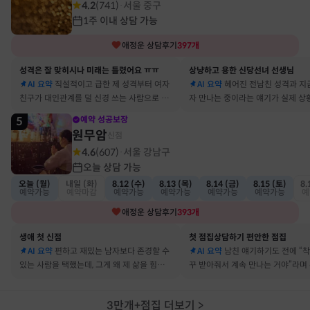
4.2
(
741
)
서울 중구
·
1주 이내 상담 가능
애정운
상담후기
397
개
성격은 잘 맞히시나 미래는 틀렸어요 ㅠㅠ
상냥하고 용한 신당선녀 선생님
AI 요약
직설적이고 급한 제 성격부터 여자
AI 요약
헤어진 전남친 성격과 지
친구가 대인관계를 덜 신경 쓰는 사람으로 바
자 만나는 중이라는 얘기가 실제 상
뀔 거란 말까지 그대로 현실이 됐어요
아서 인정할 수밖에 없었어요
5
예약 성공보장
원무암
신점
4.6
(
607
)
서울 강남구
·
오늘 상담 가능
오늘 (월)
내일 (화)
8.12 (수)
8.13 (목)
8.14 (금)
8.15 (토)
8.
예약가능
예약마감
예약가능
예약가능
예약가능
예약가능
예
애정운
상담후기
393
개
생애 첫 신점
첫 점집상담하기 편안한 점집
AI 요약
편하고 재밌는 남자보다 존경할 수
AI 요약
남친 얘기하기도 전에 “
있는 사람을 택했는데, 그게 왜 제 삶을 힘들게
꾸 받아줘서 계속 만나는 거야”라며
하는지 바로 집어내셔서 놀랐어요
어졌다 재회한 걸 정확히 짚었어요
3만개+점집 더보기
>