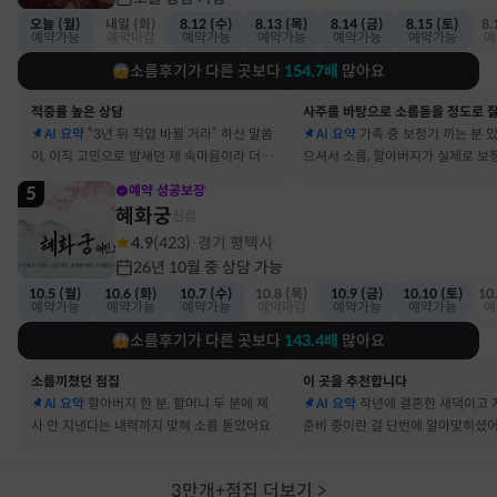
오늘 (월)
내일 (화)
8.12 (수)
8.13 (목)
8.14 (금)
8.15 (토)
8.
예약가능
예약마감
예약가능
예약가능
예약가능
예약가능
예
소름후기가 다른 곳보다
154.7
배
많아요
적중률 높은 상담
AI 요약
“3년 뒤 직업 바뀔 거라” 하신 말씀
AI 요약
가족 중 보청기 끼는 분 
이, 이직 고민으로 밤새던 제 속마음이라 더 신
으셔서 소름, 할아버지가 실제로 보
기했어요
요
5
예약 성공보장
혜화궁
신점
4.9
(
423
)
경기 평택시
·
26년 10월 중 상담 가능
10.5 (월)
10.6 (화)
10.7 (수)
10.8 (목)
10.9 (금)
10.10 (토)
10
예약가능
예약가능
예약가능
예약마감
예약가능
예약가능
예
소름후기가 다른 곳보다
143.4
배
많아요
소름끼쳤던 점집
이 곳을 추천합니다
AI 요약
할아버지 한 분, 할머니 두 분에 제
AI 요약
작년에 결혼한 새댁이고 
사 안 지낸다는 내력까지 맞혀 소름 돋았어요
준비 중이란 걸 단번에 알아맞히셨
3만개+점집 더보기
>