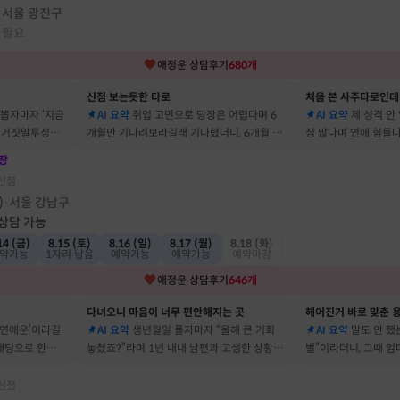
서울 광진구
·
 필요
애정운
상담후기
680
개
신점 보는듯한 타로
처음 본 사주타로인데
 뽑자마자 ‘지금
AI 요약
취업 고민으로 당장은 어렵다며 6
AI 요약
제 성격 안
짜 거짓말투성이
개월만 기다려보라길래 기다렸더니, 6개월 뒤
심 많다며 연애 힘들다
이에요
그 사람에게 고백받아 사귀게 됐어요
남자들이 그 이유로 
장
신점
)
서울 강남구
·
 상담 가능
14 (금)
8.15 (토)
8.16 (일)
8.17 (월)
8.18 (화)
약가능
1자리 남음
예약가능
예약가능
예약마감
애정운
상담후기
646
개
다녀오니 마음이 너무 편안해지는 곳
헤어진거 바로 맞춘 용
 연애운’이라길
AI 요약
생년월일 풀자마자 “올해 큰 기회
AI 요약
말도 안 했는
소개팅으로 한참
놓쳤죠?”라며 1년 내내 남편과 고생한 상황을
별”이라더니, 그때 
딱 맞혀 놀랐어요
헤어졌어요
신점