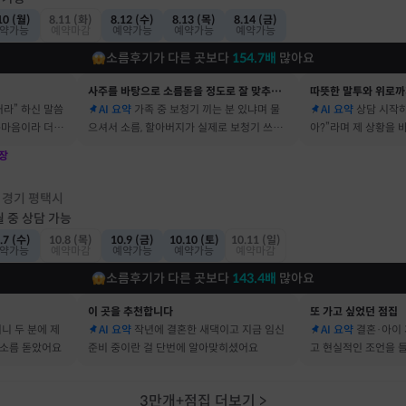
10 (월)
8.11 (화)
8.12 (수)
8.13 (목)
8.14 (금)
약가능
예약마감
예약가능
예약가능
예약가능
소름후기가 다른 곳보다
154.7
배
많아요
사주를 바탕으로 소름돋을 정도로 잘 맞추는 곳
따뜻한 말투와 위로까
거라” 하신 말씀
AI 요약
가족 중 보청기 끼는 분 있냐며 물
AI 요약
상담 시작하
속마음이라 더 신
으셔서 소름, 할아버지가 실제로 보청기 쓰세
아?”라며 제 상황을
요
장
점
경기 평택시
·
월 중 상담 가능
.7 (수)
10.8 (목)
10.9 (금)
10.10 (토)
10.11 (일)
약가능
예약마감
예약가능
예약가능
예약마감
소름후기가 다른 곳보다
143.4
배
많아요
이 곳을 추천합니다
또 가고 싶었던 점집
머니 두 분에 제
AI 요약
작년에 결혼한 새댁이고 지금 임신
AI 요약
결혼·아이 
 소름 돋았어요
준비 중이란 걸 단번에 알아맞히셨어요
고 현실적인 조언을 
3만개+점집 더보기
>