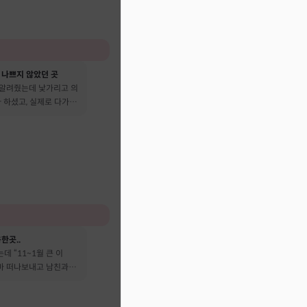
 나쁘지 않았던 곳
 알려줬는데 낯가리고 의
 하셨고, 실제로 다가온
다 떠났어요
한곳..
데 “11~1월 큰 이
엄마 떠나보내고 남친과도