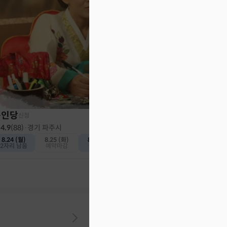
천인당
신점
4.8
(
382
)
·
인천 계양구
내일 (토)
8.9 (일)
예약가능
예약가능
동인당
신점
4.9
(
88
)
·
경기 파주시
8.24 (월)
8.25 (화)
8.26 (수)
2자리 남음
예약마감
예약가능