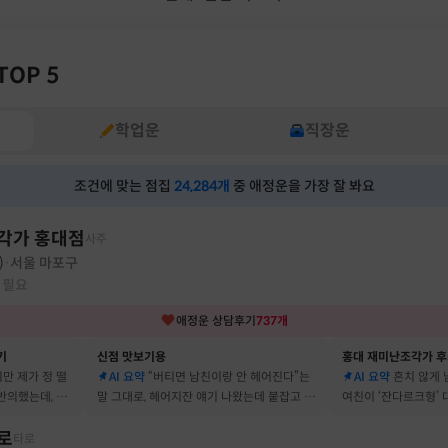
TOP 5
학업운
직장운
조건에 맞는 점집
24,284
개
중 애정운을 가장 잘 봐요
각가 홍대점
사주
)
서울 마포구
·
 필요
애정운
상담후기
737
개
기
신점 맛보기용
홍대 재미난조각가 
지만 제가 정 떨
AI 요약
“버티면 남친이랑 안 헤어진다”는
AI 요약
흔치 않게
반의했는데, 정
말 그대로, 헤어지잔 얘기 나왔는데 붙잡고 지
여친이 ‘잔다르크형’
자고 했어요
금도 연애 이어가고 있어요
캐릭터, 바로 짚어냈
로
타로