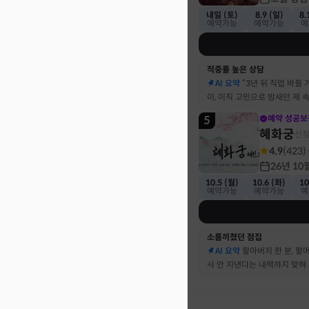
내일 (토)
8.9 (일)
8.
예약가능
예약가능
예
적중률 높은 상담
AI 요약
“3년 뒤 직업 바뀔 
이, 이직 고민으로 밤새던 제 
기했어요
5
예약 성공보
혜화궁
신
4.9
(
423
)
26년 10
10.5 (월)
10.6 (화)
10
예약가능
예약가능
예
소름끼쳤던 점집
AI 요약
할아버지 한 분, 할
사 안 지낸다는 내력까지 맞혀