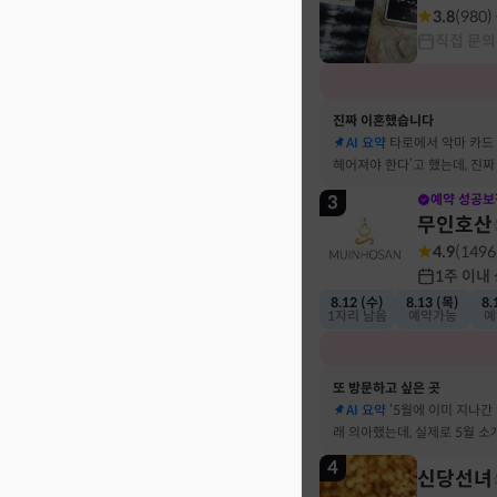
3.8
(
980
)
직접 문의
진짜 이혼했습니다
AI 요약
타로에서 악마 카드
헤어져야 한다’고 했는데, 진
결혼 생활 끝에 이혼 숙고 중
3
예약 성공보
무인호산
4.9
(
1496
1주 이내
8.12 (수)
8.13 (목)
8.
1자리 남음
예약가능
예
또 방문하고 싶은 곳
AI 요약
‘5월에 이미 지나간
래 의아했는데, 실제로 5월 
고민했던 사람이 있었어요
4
신당선녀