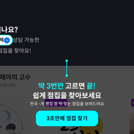
시나요?
제
상담 가능한
점집을 찾아요!
 재야의 고수
딱 3번만
고르면
끝!
모십니다!
쉽게 점집을 찾아보세요
예약 성공보장
전국
-
개 점집 중 딱 맞는 점집을 보여드려요
3초만에 점집 찾기