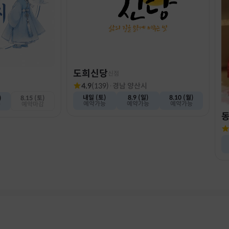
도희신당
신점
4.9
(
139
)
·
경남 양산시
내일 (토)
8.9 (일)
8.10 (월)
)
8.15 (토)
예약가능
예약가능
예약가능
능
예약마감