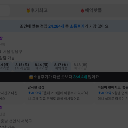
후기최고
예약핫플
조건에 맞는 점집
24,284
개
중
소름후기
가 가장 많아요
장
신점
)
서울 강남구
·
 상담 가능
14 (금)
8.15 (토)
8.16 (일)
8.17 (월)
8.18 (화)
약가능
1자리 남음
예약가능
예약가능
예약마감
소름후기가 다른 곳보다
364.4
배
많아요
감사한 점집
마음이 편해지고, 좋은
남자친구 다친
AI 요약
“올해 2~3월에 이동수가 있다”더
AI 요약
9월엔 언제
어요
니, 그때 학교 문제로 급히 이사했어요
더니 실제로 마음이 
어요
장
신점
충남 천안시 서북구
·
 상담 가능