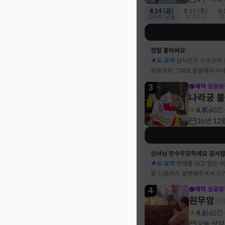
8.14 (금)
8.15 (토)
8.
1자리 남음
예약마감
예
정말 좋아써요
AI 요약
남자친구 수호신이
외형까지 그대로 말씀해주셔서
3
예약 성공보
나라궁 
4.8
(
602
)
26년 12
신녀님 만수무강하세요 감사
AI 요약
연애를 쉬고 있는 
할 시점까지 설명해주셔서 신
4
예약 성공보
원무암
신
4.6
(
607
)
오늘 상담