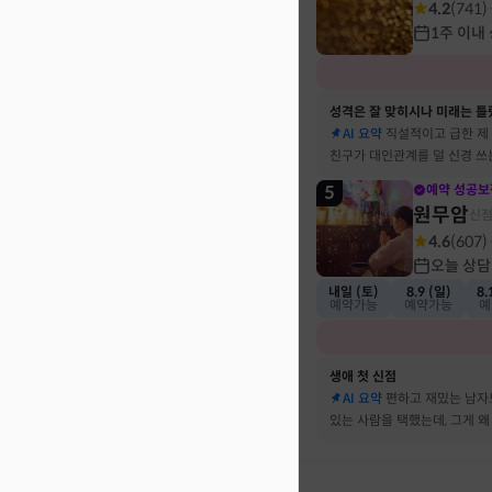
4.2
(
741
)
1주 이내
성격은 잘 맞히시나 미래는 틀
AI 요약
직설적이고 급한 제
친구가 대인관계를 덜 신경 쓰
뀔 거란 말까지 그대로 현실이
5
예약 성공보
원무암
신
4.6
(
607
)
오늘 상담
내일 (토)
8.9 (일)
8.
예약가능
예약가능
예
생애 첫 신점
AI 요약
편하고 재밌는 남자
있는 사람을 택했는데, 그게 왜
하는지 바로 집어내셔서 놀랐