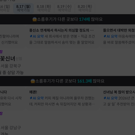
16 (일)
8.17 (월)
8.18 (화)
8.19 (수)
8.20 (목)
약마감
예약가능
예약마감
예약마감
예약마감
소름후기가 다른 곳보다
174
배
많아요
흥신소 연계해서 하시는지 의심할 정도의 정확함
들으면서 대박만 외쳤
 친할머니라며
AI 요약
새 회사에서 받은 연봉‧직급 조건
AI 요약
마음속에만
 신기했어요
을 그대로 말씀하셔서 숨이 멎는 줄 알았어요
을 바로 말씀해주셨
장
불꽃신녀
신점
서울 강북구
·
월 중 상담 가능
소름후기가 다른 곳보다
161.3
배
많아요
합니다
꽤괜!
신녀님 복 많이 받으
이유와 다시 시작
AI 요약
커피 체질 아니라며 율무차 권했는
AI 요약
2026년 
기했어요
데, 커피만 마시면 속 뒤집어지던 제 상황과 딱
고 살 일’ 추천받아 
맞았어요
장
점
서울 강남구
·
 가능