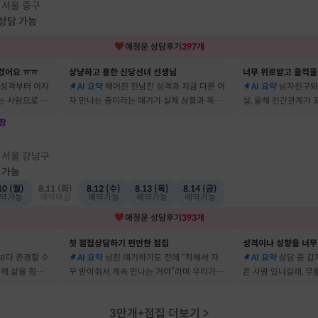
서울 중구
·
 상담 가능
애정운
상담후기
397
개
렸어요 ㅠㅠ
상냥하고 용한 신당선녀 선생님
너무 위로받고 울컥울
 성격부터 여자
AI 요약
헤어진 전남친 성격과 지금 다른 여
AI 요약
남자친구와
는 사람으로 바
자 만나는 중이라는 얘기가 실제 상황과 똑같
실, 올해 인간관계가
 됐어요
아서 인정할 수밖에 없었어요
얘기해줘서 놀랐어요
장
점
서울 강남구
·
 가능
10 (월)
8.11 (화)
8.12 (수)
8.13 (목)
8.14 (금)
약가능
예약마감
예약가능
예약가능
예약가능
애정운
상담후기
393
개
첫 점집상담하기 편안한 점집
보다 존경할 수
AI 요약
남친 얘기하기도 전에 “착해서 자
AI 요약
상담 중 갑
 제 삶을 힘들게
꾸 받아줘서 계속 만나는 거야”라며 우리가 헤
픈 사람 있냐길래, 무
어요
어졌다 재회한 걸 정확히 짚었어요
를 정확히 맞추셨어요
3만개+점집 더보기
>