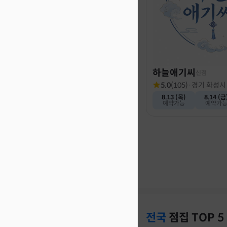
하늘애기씨
신점
5.0
(
105
)
·
경기 화성시
8.13 (목)
8.14 (금
예약가능
예약가
전국
점집
TOP 5