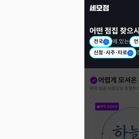
세모점: 광고없는 점집후기 커뮤니티
어떤 점집 찾으
전국
에 있는
언
신점·사주·타로
어렵게 모셔온
예약 성공 보장으로 특별히 
예약 성공보장