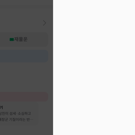
재물운
후기
 남친이 섬세·소심하고
 대장군 기질이라는 반전
어요