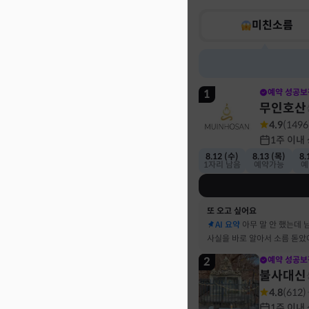
미친소름
1
예약 성공보
무인호산
4.9
(
1496
1주 이내
8.12 (수)
8.13 (목)
8.
1자리 남음
예약가능
예
또 오고 싶어요
AI 요약
아무 말 안 했는데 
사실을 바로 알아서 소름 돋았
2
예약 성공보
불사대신
4.8
(
612
)
1주 이내