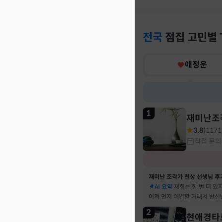
전국
점집
고민별
애정운
1
재미난조
3.8
(
1171
직접 문의
재미난 조각가 천상 선생님 후
AI 요약
재회는 한 번 더 있
어져 먼저 이별할 거래서 반신
말 재회 후 제가 먼저 헤어지
2
현애경타