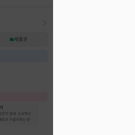
재물운
후기
 남친이 섬세·소심하고
 대장군 기질이라는 반전
어요