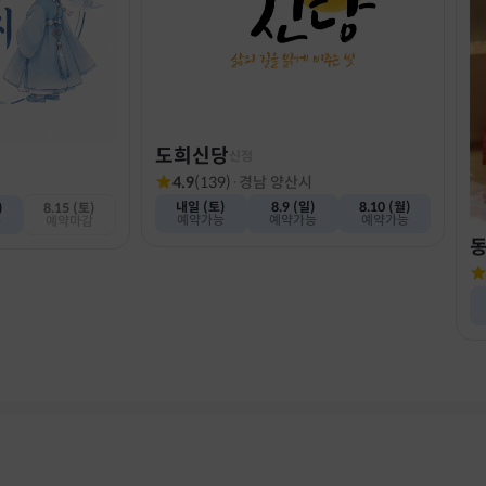
도희신당
신점
4.9
(
139
)
·
경남 양산시
내일 (토)
8.9 (일)
8.10 (월)
)
8.15 (토)
예약가능
예약가능
예약가능
능
예약마감