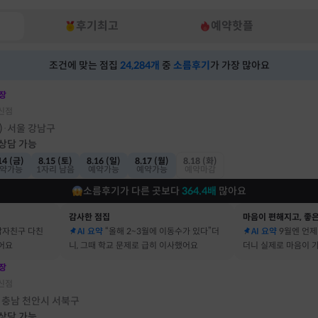
후기최고
예약핫플
조건에 맞는 점집
24,284
개
중
소름후기
가 가장 많아요
장
신점
)
서울 강남구
·
 상담 가능
14 (금)
8.15 (토)
8.16 (일)
8.17 (월)
8.18 (화)
약가능
1자리 남음
예약가능
예약가능
예약마감
소름후기가 다른 곳보다
364.4
배
많아요
감사한 점집
마음이 편해지고, 좋은
남자친구 다친
AI 요약
“올해 2~3월에 이동수가 있다”더
AI 요약
9월엔 언제
어요
니, 그때 학교 문제로 급히 이사했어요
더니 실제로 마음이 
어요
장
신점
충남 천안시 서북구
·
 상담 가능