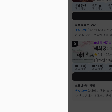
내일 (토)
8.9 (일)
8.
예약가능
예약가능
예
적중률 높은 상담
AI 요약
“3년 뒤 직업 바뀔 
이, 이직 고민으로 밤새던 제 
기했어요
5
예약 성공보
혜화궁
신
4.9
(
423
)
26년 10
10.5 (월)
10.6 (화)
10
예약가능
예약가능
예
소름끼쳤던 점집
AI 요약
할아버지 한 분, 할
사 안 지낸다는 내력까지 맞혀