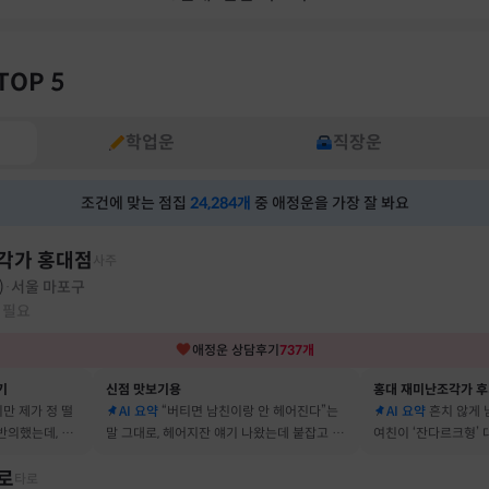
TOP 5
학업운
직장운
조건에 맞는 점집
24,284
개
중 애정운을 가장 잘 봐요
각가 홍대점
사주
)
서울 마포구
·
 필요
애정운
상담후기
737
개
기
신점 맛보기용
홍대 재미난조각가 
지만 제가 정 떨
AI 요약
“버티면 남친이랑 안 헤어진다”는
AI 요약
흔치 않게
반의했는데, 정
말 그대로, 헤어지잔 얘기 나왔는데 붙잡고 지
여친이 ‘잔다르크형’
자고 했어요
금도 연애 이어가고 있어요
캐릭터, 바로 짚어냈
로
타로