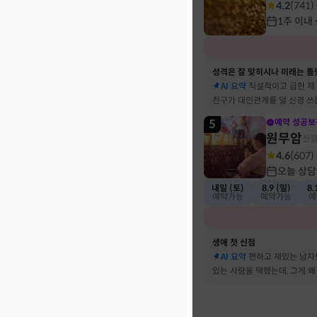
4.2
(
741
)
1주 이내
성격은 잘 맞히시나 미래는 틀
AI 요약
직설적이고 급한 제
친구가 대인관계를 덜 신경 쓰
뀔 거란 말까지 그대로 현실이
5
예약 성공보
원무암
신
4.6
(
607
)
오늘 상담
내일 (토)
8.9 (일)
8.
예약가능
예약가능
예
생애 첫 신점
AI 요약
편하고 재밌는 남자
있는 사람을 택했는데, 그게 왜
하는지 바로 집어내셔서 놀랐