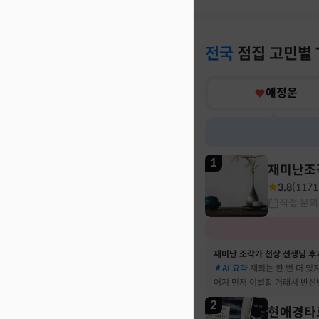
전국
점집
고민별
애정운
1
재미난조
3.8
(
1171
직접 문의
재미난 조각가 천상 선생님 후
AI 요약
재회는 한 번 더 있
어져 먼저 이별할 거래서 반신
말 재회 후 제가 먼저 헤어지
2
현애경타