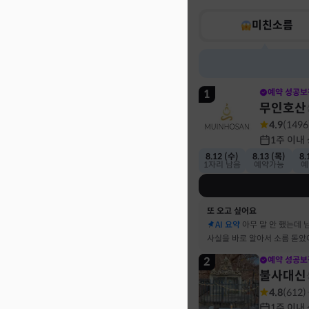
미친소름
1
예약 성공보
무인호산
4.9
(
1496
1주 이내
8.12 (수)
8.13 (목)
8.
1자리 남음
예약가능
예
또 오고 싶어요
AI 요약
아무 말 안 했는데 
사실을 바로 알아서 소름 돋았
2
예약 성공보
불사대신
4.8
(
612
)
1주 이내