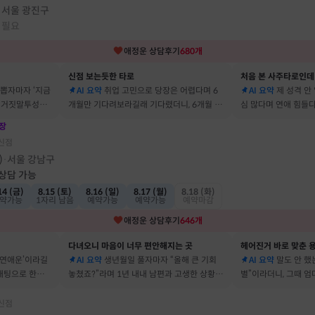
서울 광진구
·
 필요
애정운
상담후기
680
개
신점 보는듯한 타로
처음 본 사주타로인데
 뽑자마자 ‘지금
AI 요약
취업 고민으로 당장은 어렵다며 6
AI 요약
제 성격 안
짜 거짓말투성이
개월만 기다려보라길래 기다렸더니, 6개월 뒤
심 많다며 연애 힘들다
이에요
그 사람에게 고백받아 사귀게 됐어요
남자들이 그 이유로 
장
신점
)
서울 강남구
·
 상담 가능
14 (금)
8.15 (토)
8.16 (일)
8.17 (월)
8.18 (화)
약가능
1자리 남음
예약가능
예약가능
예약마감
애정운
상담후기
646
개
다녀오니 마음이 너무 편안해지는 곳
헤어진거 바로 맞춘 용
 연애운’이라길
AI 요약
생년월일 풀자마자 “올해 큰 기회
AI 요약
말도 안 했는
소개팅으로 한참
놓쳤죠?”라며 1년 내내 남편과 고생한 상황을
별”이라더니, 그때 
딱 맞혀 놀랐어요
헤어졌어요
신점