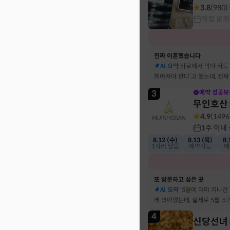
3.8
(
980
)
직접 문의
진짜 이혼했습니다
AI 요약
타로에서 악마 카드
헤어져야 한다’고 했는데, 진
결혼 생활 끝에 이혼 숙고 중
3
예약 성공보
무인호산
4.9
(
1496
1주 이내
8.12 (수)
8.13 (목)
8.
1자리 남음
예약가능
예
또 방문하고 싶은 곳
AI 요약
‘5월에 이미 지나간
래 의아했는데, 실제로 5월 
고민했던 사람이 있었어요
4
신당선녀