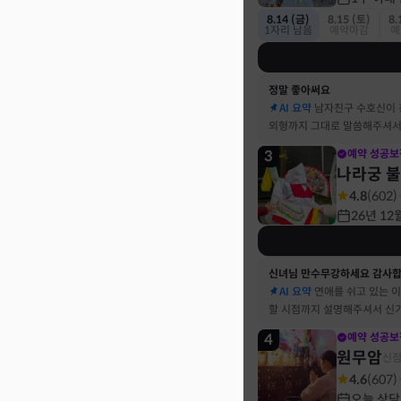
8.14 (금)
8.15 (토)
8.
1자리 남음
예약마감
예
정말 좋아써요
AI 요약
남자친구 수호신이
외형까지 그대로 말씀해주셔서
3
예약 성공보
나라궁 
4.8
(
602
)
26년 12
신녀님 만수무강하세요 감사
AI 요약
연애를 쉬고 있는 
할 시점까지 설명해주셔서 신
4
예약 성공보
원무암
신
4.6
(
607
)
오늘 상담