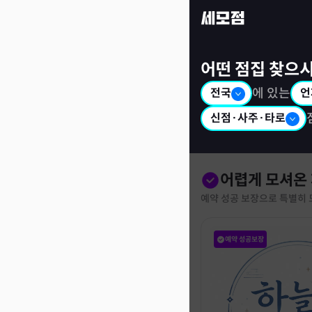
세모점: 광고없는 점집후기 커뮤니티
어떤 점집 찾으
전국
에 있는
언
신점·사주·타로
어렵게 모셔온
예약 성공 보장으로 특별히 
예약 성공보장