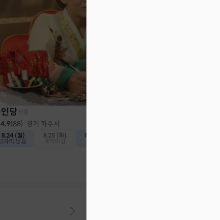
천인당
신점
4.8
(
382
)
·
인천 계양구
내일 (토)
8.9 (일)
예약가능
예약가능
동인당
신점
4.9
(
88
)
·
경기 파주시
8.24 (월)
8.25 (화)
8.26 (수)
2자리 남음
예약마감
예약가능