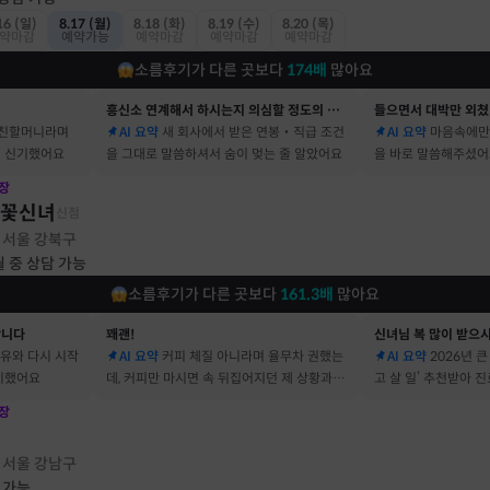
16 (일)
8.17 (월)
8.18 (화)
8.19 (수)
8.20 (목)
약마감
예약가능
예약마감
예약마감
예약마감
소름후기가 다른 곳보다
174
배
많아요
흥신소 연계해서 하시는지 의심할 정도의 정확함
들으면서 대박만 외쳤
 친할머니라며
AI 요약
새 회사에서 받은 연봉‧직급 조건
AI 요약
마음속에만
 신기했어요
을 그대로 말씀하셔서 숨이 멎는 줄 알았어요
을 바로 말씀해주셨
장
불꽃신녀
신점
서울 강북구
·
월 중 상담 가능
소름후기가 다른 곳보다
161.3
배
많아요
합니다
꽤괜!
신녀님 복 많이 받으
이유와 다시 시작
AI 요약
커피 체질 아니라며 율무차 권했는
AI 요약
2026년 
기했어요
데, 커피만 마시면 속 뒤집어지던 제 상황과 딱
고 살 일’ 추천받아 
맞았어요
장
점
서울 강남구
·
 가능