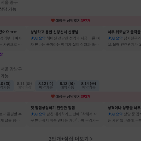
서울 중구
·
 상담 가능
애정운
상담후기
397
개
렸어요 ㅠㅠ
상냥하고 용한 신당선녀 선생님
너무 위로받고 울컥울
 성격부터 여자
AI 요약
헤어진 전남친 성격과 지금 다른 여
AI 요약
남자친구와
는 사람으로 바
자 만나는 중이라는 얘기가 실제 상황과 똑같
실, 올해 인간관계가
 됐어요
아서 인정할 수밖에 없었어요
얘기해줘서 놀랐어요
장
점
서울 강남구
·
 가능
10 (월)
8.11 (화)
8.12 (수)
8.13 (목)
8.14 (금)
약가능
예약마감
예약가능
예약가능
예약가능
애정운
상담후기
393
개
첫 점집상담하기 편안한 점집
보다 존경할 수
AI 요약
남친 얘기하기도 전에 “착해서 자
AI 요약
상담 중 갑
 제 삶을 힘들게
꾸 받아줘서 계속 만나는 거야”라며 우리가 헤
픈 사람 있냐길래, 무
어요
어졌다 재회한 걸 정확히 짚었어요
를 정확히 맞추셨어요
3만개+점집 더보기
>