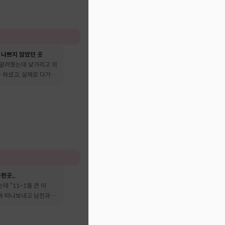
 나쁘지 않았던 곳
 알려줬는데 낯가리고 의
 하셨고, 실제로 다가온
다 떠났어요
한곳..
데 “11~1월 큰 이
엄마 떠나보내고 남친과도