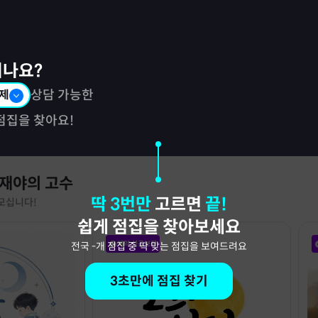
시나요?
제
상담 가능한
점집을 찾아요!
 재야의 고수
딱 3번만
고르면
끝!
모십니다!
쉽게 점집을 찾아보세요
예약 성공보장
전국
-
개 점집 중 딱 맞는 점집을 보여드려요
3초만에 점집 찾기