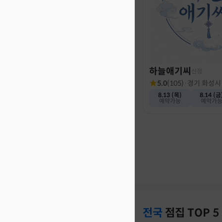
하늘애기씨
신점
5.0
(
105
)
·
경기 화성시
8.13 (목)
8.14 (금
예약가능
예약가
전국
점집
TOP 5