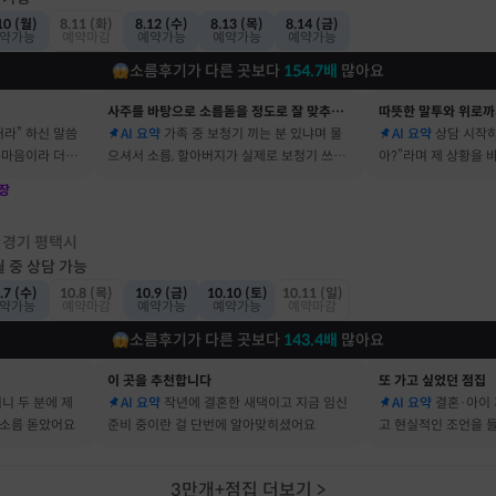
10 (월)
8.11 (화)
8.12 (수)
8.13 (목)
8.14 (금)
약가능
예약마감
예약가능
예약가능
예약가능
소름후기가 다른 곳보다
154.7
배
많아요
사주를 바탕으로 소름돋을 정도로 잘 맞추는 곳
따뜻한 말투와 위로까
거라” 하신 말씀
AI 요약
가족 중 보청기 끼는 분 있냐며 물
AI 요약
상담 시작하
속마음이라 더 신
으셔서 소름, 할아버지가 실제로 보청기 쓰세
아?”라며 제 상황을
요
장
점
경기 평택시
·
월 중 상담 가능
.7 (수)
10.8 (목)
10.9 (금)
10.10 (토)
10.11 (일)
약가능
예약마감
예약가능
예약가능
예약마감
소름후기가 다른 곳보다
143.4
배
많아요
이 곳을 추천합니다
또 가고 싶었던 점집
머니 두 분에 제
AI 요약
작년에 결혼한 새댁이고 지금 임신
AI 요약
결혼·아이 
 소름 돋았어요
준비 중이란 걸 단번에 알아맞히셨어요
고 현실적인 조언을 
3만개+점집 더보기
>