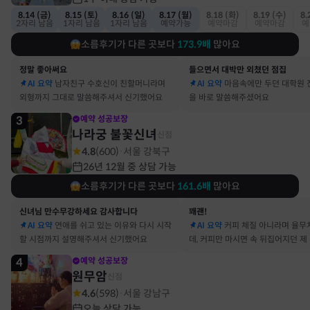
8.14 (금)
8.15 (토)
8.16 (일)
8.17 (월)
8.18 (화)
8.19 (수)
8.
2자리 남음
1자리 남음
1자리 남음
예약가능
예약마감
예약마감
예
소름후기가 다른 곳보다
173.9
배
많아요
정말 좋아써요
들으면서 대박만 외쳤던 점집
AI 요약
남자친구 수호신이 친할머니라며
AI 요약
마음속에만 두던 대학원 
외형까지 그대로 말씀해주셔서 신기했어요
을 바로 말씀해주셨어요
3
예약 성공보장
나라궁 불꽃신녀
신점
4.8
(
600
)
서울 강북구
·
26년 12월 중 상담 가능
소름후기가 다른 곳보다
161.6
배
많아요
신녀님 만수무강하세요 감사합니다
꽤괜!
AI 요약
연애를 쉬고 있는 이유와 다시 시작
AI 요약
커피 체질 아니라며 율무
할 시점까지 설명해주셔서 신기했어요
데, 커피만 마시면 속 뒤집어지던 제
맞았어요
4
예약 성공보장
원무암
신점
4.6
(
598
)
서울 강남구
·
오늘 상담 가능