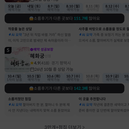
오늘 (금)
내일 (토)
8.9 (일)
8.10 (월)
8.11 (화)
8.12 (수)
8.
예약가능
예약가능
예약가능
예약가능
예약마감
예약가능
예
소름후기가 다른 곳보다
151.7
배
많아요
적중률 높은 상담
AI 요약
“3년 뒤 직업 바뀔 거라” 하신 말씀
AI 요약
가족 중 보청기 끼는 분 
이, 이직 고민으로 밤새던 제 속마음이라 더 신
으셔서 소름, 할아버지가 실제로 보
기했어요
요
5
예약 성공보장
혜화궁
신점
4.9
(
418
)
경기 평택시
·
26년 10월 중 상담 가능
10.4 (일)
10.5 (월)
10.6 (화)
10.7 (수)
10.8 (목)
10.9 (금)
10
1자리 남음
예약가능
예약가능
예약가능
예약마감
예약가능
예
소름후기가 다른 곳보다
142.3
배
많아요
소름끼쳤던 점집
이 곳을 추천합니다
AI 요약
할아버지 한 분, 할머니 두 분에 제
AI 요약
작년에 결혼한 새댁이고 
사 안 지낸다는 내력까지 맞혀 소름 돋았어요
준비 중이란 걸 단번에 알아맞히셨
3만개+점집 더보기
>