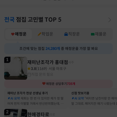
전국
점집
고민별
TOP 5
애정운
학업운
직장운
재물운
조건에 맞는 점집
24,280
개
중 애정운을 가장 잘 봐요
1
재미난조각가 홍대점
사주
3.8
(
1169
)
서울 마포구
·
직접 문의 필요
애정운
상담후기
735
개
재미난 조각가 천상 선생님 후기
신점 맛보기용
AI 요약
재회는 한 번 더 있지만 제가 정 떨
AI 요약
“버티면 남친이랑 안 헤
어져 먼저 이별할 거래서 반신반의했는데, 정
말 그대로, 헤어지잔 얘기 나왔는데 
말 재회 후 제가 먼저 헤어지자고 했어요
금도 연애 이어가고 있어요
2
현애경타로
타로