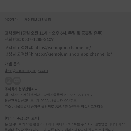
이용약관
|
개인정보 처리방침
고객센터 (평일 오전 11시 ~ 오후 6시, 주말 및 공휴일 휴무)
전화번호: 0507-1288-2109
고객님 고객센터: https://semojum.channel.io/
선생님 고객센터: https://semojum-shop-app.channel.io/
개발 문의
dev@chunmyung.com
주식회사 천명앤컴퍼니
대표이사 : 전재현 유현재
사업자등록번호 : 737-88-01507
통신판매업신고번호 : 제 2023-서울송파-0067 호
주소 : 서울특별시 송파구 올림픽로 289, 5층 (신천동, 잠실시그마타워)
[데이터 수집 금지 고지]
본 웹사이트의 모든 콘텐츠·데이터·이미지·텍스트는 주식회사 천명앤컴퍼니의 저작
물이며, 「저작권법」 제93조에 따른 데이터베이스제작자의 권리로 보호됩니다.