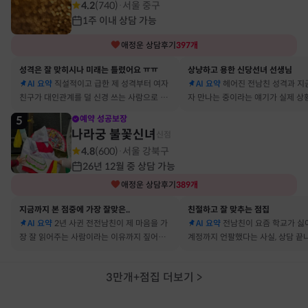
4.2
(
740
)
서울 중구
·
1주 이내 상담 가능
애정운
상담후기
397
개
성격은 잘 맞히시나 미래는 틀렸어요 ㅠㅠ
상냥하고 용한 신당선녀 선생님
AI 요약
직설적이고 급한 제 성격부터 여자
AI 요약
헤어진 전남친 성격과 지
친구가 대인관계를 덜 신경 쓰는 사람으로 바
자 만나는 중이라는 얘기가 실제 상
뀔 거란 말까지 그대로 현실이 됐어요
아서 인정할 수밖에 없었어요
5
예약 성공보장
나라궁 불꽃신녀
신점
4.8
(
600
)
서울 강북구
·
26년 12월 중 상담 가능
애정운
상담후기
389
개
지금까지 본 점중에 가장 잘맞은..
친절하고 잘 맞추는 점집
AI 요약
2년 사귄 전전남친이 제 마음을 가
AI 요약
전남친이 요즘 학교가 싫
장 잘 읽어주는 사람이라는 이유까지 짚어줘
계정까지 언팔했다는 사실, 상담 끝
서 재회 고민이 확실해졌어요
타 확인해보니 그대로였어요
3만개+점집 더보기
>