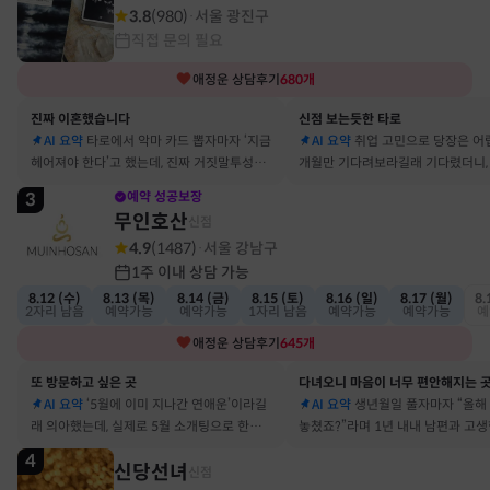
3.8
(
980
)
서울 광진구
·
직접 문의 필요
애정운
상담후기
680
개
진짜 이혼했습니다
신점 보는듯한 타로
AI 요약
타로에서 악마 카드 뽑자마자 ‘지금
AI 요약
취업 고민으로 당장은 어
헤어져야 한다’고 했는데, 진짜 거짓말투성이
개월만 기다려보라길래 기다렸더니, 
결혼 생활 끝에 이혼 숙고 중이에요
그 사람에게 고백받아 사귀게 됐어
3
예약 성공보장
무인호산
신점
4.9
(
1487
)
서울 강남구
·
1주 이내 상담 가능
8.12 (수)
8.13 (목)
8.14 (금)
8.15 (토)
8.16 (일)
8.17 (월)
8.
2자리 남음
예약가능
예약가능
1자리 남음
예약가능
예약가능
예
애정운
상담후기
645
개
또 방문하고 싶은 곳
다녀오니 마음이 너무 편안해지는 
AI 요약
‘5월에 이미 지나간 연애운’이라길
AI 요약
생년월일 풀자마자 “올해
래 의아했는데, 실제로 5월 소개팅으로 한참
놓쳤죠?”라며 1년 내내 남편과 고
고민했던 사람이 있었어요
딱 맞혀 놀랐어요
4
신당선녀
신점