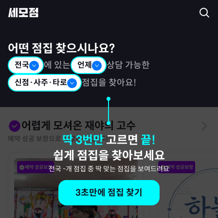
세모점: 광고없는 점집후기 커뮤니티
어떤 점집 찾으시나요?
전국
에 있는
언제
상담 가능한
신점·사주·타로
점집을 찾아요!
어렵게 모셔온 재야의 고수
딱 3번만
고르면
끝!
예약 성공 보장으로 특별히 모십니다!
쉽게 점집을 찾아보세요
예약 성공보장
예약 성공보장
전국
-
개 점집 중 딱 맞는 점집을 보여드려요
3초만에 점집 찾기