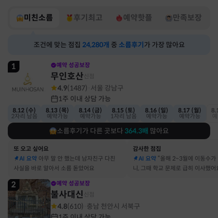
미친소름
후기최고
예약핫플
만족보장
조건에 맞는 점집
24,280
개
중
소름후기
가 가장 많아요
1
예약 성공보장
무인호산
신점
4.9
(
1487
)
서울 강남구
·
1주 이내 상담 가능
8.12 (수)
8.13 (목)
8.14 (금)
8.15 (토)
8.16 (일)
8.17 (월)
8.
2자리 남음
예약가능
예약가능
1자리 남음
예약가능
예약가능
예
소름후기가 다른 곳보다
364.3
배
많아요
또 오고 싶어요
감사한 점집
AI 요약
아무 말 안 했는데 남자친구 다친
AI 요약
“올해 2~3월에 이동수가
사실을 바로 알아서 소름 돋았어요
니, 그때 학교 문제로 급히 이사했어
2
예약 성공보장
불사대신
신점
4.8
(
610
)
충남 천안시 서북구
·
1주 이내 상담 가능