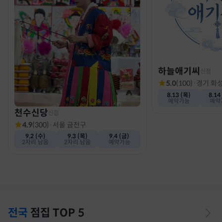
하늘애기씨
신점
5.0
(
100
)
·
경기 화
8.13 (목)
8.14
예약가능
예약
천수신당
신점
4.9
(
300
)
·
서울 금천구
9.2 (수)
9.3 (목)
9.4 (금)
2자리 남음
2자리 남음
예약가능
전국
점집
TOP 5