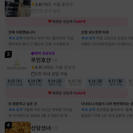
3.8
(
980
)
서울 광진구
·
직접 문의 필요
애정운
상담후기
680
개
진짜 이혼했습니다
신점 보는듯한 타로
AI 요약
타로에서 악마 카드 뽑자마자 ‘지금
AI 요약
취업 고민으로 당장은 어
헤어져야 한다’고 했는데, 진짜 거짓말투성이
개월만 기다려보라길래 기다렸더니, 
결혼 생활 끝에 이혼 숙고 중이에요
그 사람에게 고백받아 사귀게 됐어
3
예약 성공보장
무인호산
신점
4.9
(
1496
)
서울 강남구
·
1주 이내 상담 가능
8.12 (수)
8.13 (목)
8.14 (금)
8.15 (토)
8.16 (일)
8.17 (월)
8.
1자리 남음
예약가능
예약가능
예약마감
예약가능
예약가능
예
애정운
상담후기
646
개
또 방문하고 싶은 곳
다녀오니 마음이 너무 편안해지는 
AI 요약
‘5월에 이미 지나간 연애운’이라길
AI 요약
생년월일 풀자마자 “올해
래 의아했는데, 실제로 5월 소개팅으로 한참
놓쳤죠?”라며 1년 내내 남편과 고
고민했던 사람이 있었어요
딱 맞혀 놀랐어요
4
신당선녀
신점