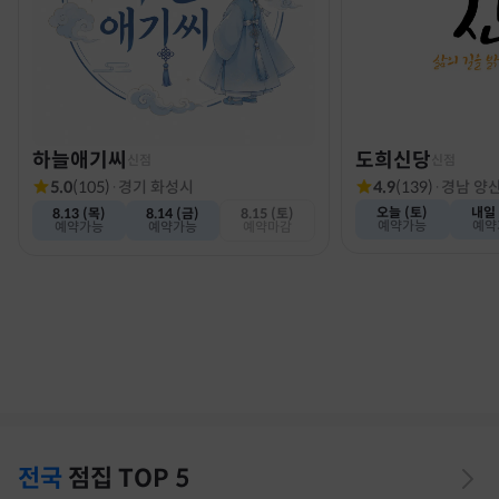
하늘애기씨
도희신당
신점
신점
5.0
(
105
)
·
경기 화성시
4.9
(
139
)
·
경남 양
오늘 (토)
내일 
8.13 (목)
8.14 (금)
8.15 (토)
예약가능
예약
예약가능
예약가능
예약마감
전국
점집
TOP 5