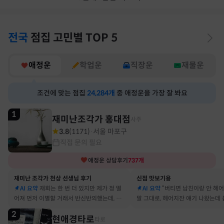
전국
점집
고민별
TOP 5
애정운
학업운
직장운
재물운
조건에 맞는 점집
24,284
개
중 애정운을 가장 잘 봐요
1
재미난조각가 홍대점
사주
3.8
(
1171
)
서울 마포구
·
직접 문의 필요
애정운
상담후기
737
개
재미난 조각가 천상 선생님 후기
신점 맛보기용
AI 요약
재회는 한 번 더 있지만 제가 정 떨
AI 요약
“버티면 남친이랑 안 헤
어져 먼저 이별할 거래서 반신반의했는데, 정
말 그대로, 헤어지잔 얘기 나왔는데 
말 재회 후 제가 먼저 헤어지자고 했어요
금도 연애 이어가고 있어요
2
현애경타로
타로