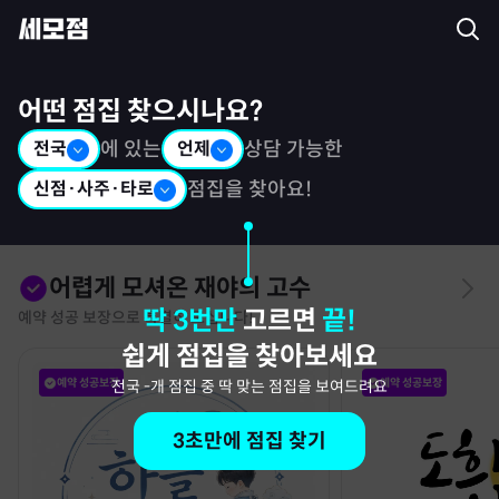
세모점: 광고없는 점집후기 커뮤니티
어떤 점집 찾으시나요?
전국
에 있는
언제
상담 가능한
신점·사주·타로
점집을 찾아요!
어렵게 모셔온 재야의 고수
딱 3번만
고르면
끝!
예약 성공 보장으로 특별히 모십니다!
쉽게 점집을 찾아보세요
예약 성공보장
예약 성공보장
전국
-
개 점집 중 딱 맞는 점집을 보여드려요
3초만에 점집 찾기