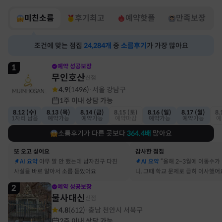
미친소름
후기최고
예약핫플
만족보장
조건에 맞는 점집
24,284
개
중
소름후기
가 가장 많아요
1
예약 성공보장
무인호산
신점
4.9
(
1496
)
서울 강남구
·
1주 이내 상담 가능
8.12 (수)
8.13 (목)
8.14 (금)
8.15 (토)
8.16 (일)
8.17 (월)
8.
1자리 남음
예약가능
예약가능
예약마감
예약가능
예약가능
예
소름후기가 다른 곳보다
364.4
배
많아요
또 오고 싶어요
감사한 점집
AI 요약
아무 말 안 했는데 남자친구 다친
AI 요약
“올해 2~3월에 이동수가
사실을 바로 알아서 소름 돋았어요
니, 그때 학교 문제로 급히 이사했어
2
예약 성공보장
불사대신
신점
4.8
(
612
)
충남 천안시 서북구
·
2주 이내 상담 가능