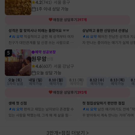
4.2
(
741
)
서울 중구
·
1주 이내 상담 가능
애정운
상담후기
397
개
성격은 잘 맞히시나 미래는 틀렸어요 ㅠㅠ
상냥하고 용한 신당선녀 선생님
AI 요약
직설적이고 급한 제 성격부터 여자
AI 요약
헤어진 전남친 성격과 지
친구가 대인관계를 덜 신경 쓰는 사람으로 바
자 만나는 중이라는 얘기가 실제 상
뀔 거란 말까지 그대로 현실이 됐어요
아서 인정할 수밖에 없었어요
5
예약 성공보장
원무암
신점
4.6
(
607
)
서울 강남구
·
오늘 상담 가능
오늘 (토)
내일 (일)
8.10 (월)
8.11 (화)
8.12 (수)
8.13 (목)
8.
1자리 남음
예약가능
예약가능
예약마감
예약가능
예약가능
예
애정운
상담후기
393
개
생애 첫 신점
첫 점집상담하기 편안한 점집
AI 요약
편하고 재밌는 남자보다 존경할 수
AI 요약
남친 얘기하기도 전에 “
있는 사람을 택했는데, 그게 왜 제 삶을 힘들게
꾸 받아줘서 계속 만나는 거야”라며
하는지 바로 집어내셔서 놀랐어요
어졌다 재회한 걸 정확히 짚었어요
3만개+점집 더보기
>