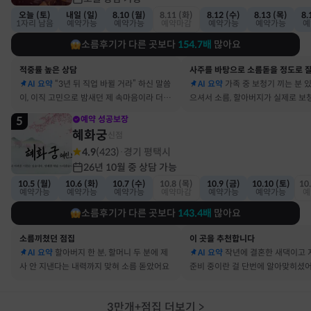
오늘 (토)
내일 (일)
8.10 (월)
8.11 (화)
8.12 (수)
8.13 (목)
8.
1자리 남음
예약가능
예약가능
예약마감
예약가능
예약가능
예
소름후기가 다른 곳보다
154.7
배
많아요
적중률 높은 상담
AI 요약
“3년 뒤 직업 바뀔 거라” 하신 말씀
AI 요약
가족 중 보청기 끼는 분 
이, 이직 고민으로 밤새던 제 속마음이라 더 신
으셔서 소름, 할아버지가 실제로 보
기했어요
요
5
예약 성공보장
혜화궁
신점
4.9
(
423
)
경기 평택시
·
26년 10월 중 상담 가능
10.5 (월)
10.6 (화)
10.7 (수)
10.8 (목)
10.9 (금)
10.10 (토)
10
예약가능
예약가능
예약가능
예약마감
예약가능
예약가능
예
소름후기가 다른 곳보다
143.4
배
많아요
소름끼쳤던 점집
이 곳을 추천합니다
AI 요약
할아버지 한 분, 할머니 두 분에 제
AI 요약
작년에 결혼한 새댁이고 
사 안 지낸다는 내력까지 맞혀 소름 돋았어요
준비 중이란 걸 단번에 알아맞히셨
3만개+점집 더보기
>