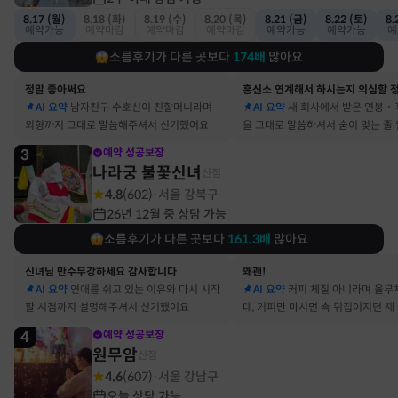
8.17 (월)
8.18 (화)
8.19 (수)
8.20 (목)
8.21 (금)
8.22 (토)
8.
예약가능
예약마감
예약마감
예약마감
예약가능
예약가능
예
소름후기가 다른 곳보다
174
배
많아요
정말 좋아써요
AI 요약
남자친구 수호신이 친할머니라며
AI 요약
새 회사에서 받은 연봉‧
외형까지 그대로 말씀해주셔서 신기했어요
을 그대로 말씀하셔서 숨이 멎는 줄
3
예약 성공보장
나라궁 불꽃신녀
신점
4.8
(
602
)
서울 강북구
·
26년 12월 중 상담 가능
소름후기가 다른 곳보다
161.3
배
많아요
신녀님 만수무강하세요 감사합니다
꽤괜!
AI 요약
연애를 쉬고 있는 이유와 다시 시작
AI 요약
커피 체질 아니라며 율무
할 시점까지 설명해주셔서 신기했어요
데, 커피만 마시면 속 뒤집어지던 제
맞았어요
4
예약 성공보장
원무암
신점
4.6
(
607
)
서울 강남구
·
오늘 상담 가능