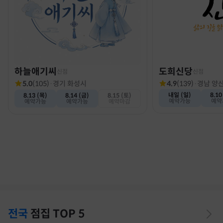
하늘애기씨
도희신당
신점
신점
5.0
(
105
)
·
경기 화성시
4.9
(
139
)
·
경남 양
내일 (일)
8.10
8.13 (목)
8.14 (금)
8.15 (토)
예약가능
예약
예약가능
예약가능
예약마감
전국
점집
TOP 5