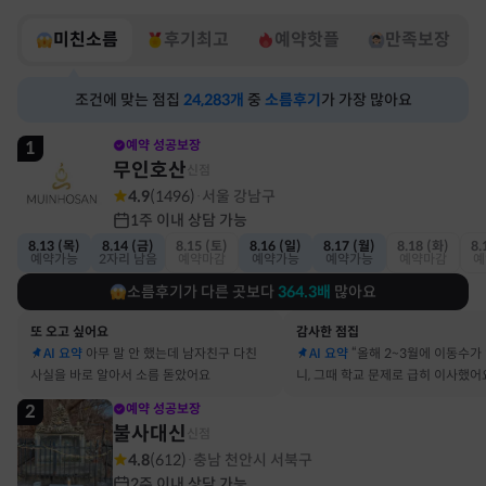
미친소름
후기최고
예약핫플
만족보장
조건에 맞는 점집
24,283
개
중
소름후기
가 가장 많아요
1
예약 성공보장
무인호산
신점
4.9
(
1496
)
서울 강남구
·
1주 이내 상담 가능
8.13 (목)
8.14 (금)
8.15 (토)
8.16 (일)
8.17 (월)
8.18 (화)
8.
예약가능
2자리 남음
예약마감
예약가능
예약가능
예약마감
예
소름후기가 다른 곳보다
364.3
배
많아요
또 오고 싶어요
감사한 점집
AI 요약
아무 말 안 했는데 남자친구 다친
AI 요약
“올해 2~3월에 이동수가
사실을 바로 알아서 소름 돋았어요
니, 그때 학교 문제로 급히 이사했어
2
예약 성공보장
불사대신
신점
4.8
(
612
)
충남 천안시 서북구
·
2주 이내 상담 가능