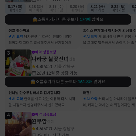
8.17 (월)
8.18 (화)
8.19 (수)
8.20 (목)
8.21 (금)
8.22 (토)
8.
예약가능
예약마감
예약마감
예약마감
예약가능
예약가능
예
소름후기가 다른 곳보다
174
배
많아요
정말 좋아써요
AI 요약
남자친구 수호신이 친할머니라며
AI 요약
새 회사에서 받은 연봉‧
외형까지 그대로 말씀해주셔서 신기했어요
을 그대로 말씀하셔서 숨이 멎는 줄
3
예약 성공보장
나라궁 불꽃신녀
신점
4.8
(
602
)
서울 강북구
·
26년 12월 중 상담 가능
소름후기가 다른 곳보다
161.3
배
많아요
신녀님 만수무강하세요 감사합니다
꽤괜!
AI 요약
연애를 쉬고 있는 이유와 다시 시작
AI 요약
커피 체질 아니라며 율무
할 시점까지 설명해주셔서 신기했어요
데, 커피만 마시면 속 뒤집어지던 제
맞았어요
4
예약 성공보장
원무암
신점
4.6
(
607
)
서울 강남구
·
3일 이내 상담 가능