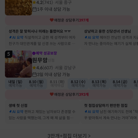
4.2
(
741
)
서울 중구
·
1주 이내 상담 가능
애정운
상담후기
397
개
성격은 잘 맞히시나 미래는 틀렸어요 ㅠㅠ
상냥하고 용한 신당선녀 선생님
AI 요약
직설적이고 급한 제 성격부터 여자
AI 요약
헤어진 전남친 성격과 지
친구가 대인관계를 덜 신경 쓰는 사람으로 바
자 만나는 중이라는 얘기가 실제 상
뀔 거란 말까지 그대로 현실이 됐어요
아서 인정할 수밖에 없었어요
5
예약 성공보장
원무암
신점
4.6
(
607
)
서울 강남구
·
3일 이내 상담 가능
내일 (일)
8.10 (월)
8.11 (화)
8.12 (수)
8.13 (목)
8.14 (금)
8.
예약가능
예약가능
예약마감
예약가능
예약가능
예약가능
예
애정운
상담후기
393
개
생애 첫 신점
첫 점집상담하기 편안한 점집
AI 요약
편하고 재밌는 남자보다 존경할 수
AI 요약
남친 얘기하기도 전에 “
있는 사람을 택했는데, 그게 왜 제 삶을 힘들게
꾸 받아줘서 계속 만나는 거야”라며
하는지 바로 집어내셔서 놀랐어요
어졌다 재회한 걸 정확히 짚었어요
3만개+점집 더보기
>