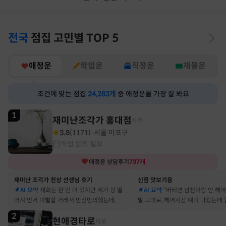
전국
점집
고민별
TOP 5
애정운
학업운
직장운
재물운
조건에 맞는 점집
24,283
개
중 애정운을 가장 잘 봐요
1
재미난조각가 홍대점
사주
3.8
(
1171
)
서울 마포구
·
직접 문의 필요
애정운
상담후기
737
개
재미난 조각가 천상 선생님 후기
신점 맛보기용
AI 요약
재회는 한 번 더 있지만 제가 정 떨
AI 요약
“버티면 남친이랑 안 헤
어져 먼저 이별할 거래서 반신반의했는데, 정
말 그대로, 헤어지잔 얘기 나왔는데 
말 재회 후 제가 먼저 헤어지자고 했어요
금도 연애 이어가고 있어요
2
현애경타로
타로