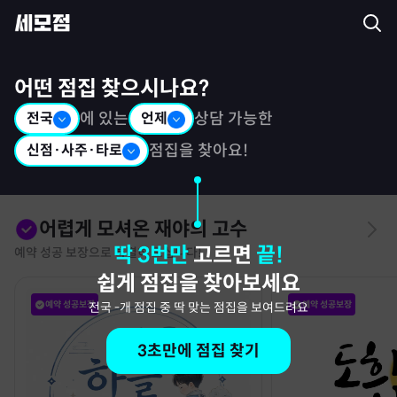
세모점: 광고없는 점집후기 커뮤니티
어떤 점집 찾으시나요?
전국
에 있는
언제
상담 가능한
신점·사주·타로
점집을 찾아요!
어렵게 모셔온 재야의 고수
딱 3번만
고르면
끝!
예약 성공 보장으로 특별히 모십니다!
쉽게 점집을 찾아보세요
예약 성공보장
예약 성공보장
전국
-
개 점집 중 딱 맞는 점집을 보여드려요
3초만에 점집 찾기