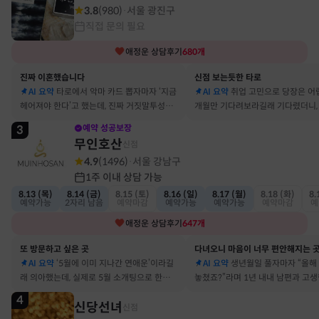
3.8
(
980
)
서울 광진구
·
직접 문의 필요
애정운
상담후기
680
개
진짜 이혼했습니다
신점 보는듯한 타로
AI 요약
타로에서 악마 카드 뽑자마자 ‘지금
AI 요약
취업 고민으로 당장은 어
헤어져야 한다’고 했는데, 진짜 거짓말투성이
개월만 기다려보라길래 기다렸더니, 
결혼 생활 끝에 이혼 숙고 중이에요
그 사람에게 고백받아 사귀게 됐어
3
예약 성공보장
무인호산
신점
4.9
(
1496
)
서울 강남구
·
1주 이내 상담 가능
8.13 (목)
8.14 (금)
8.15 (토)
8.16 (일)
8.17 (월)
8.18 (화)
8.
예약가능
2자리 남음
예약마감
예약가능
예약가능
예약마감
예
애정운
상담후기
647
개
또 방문하고 싶은 곳
다녀오니 마음이 너무 편안해지는 
AI 요약
‘5월에 이미 지나간 연애운’이라길
AI 요약
생년월일 풀자마자 “올해
래 의아했는데, 실제로 5월 소개팅으로 한참
놓쳤죠?”라며 1년 내내 남편과 고
고민했던 사람이 있었어요
딱 맞혀 놀랐어요
4
신당선녀
신점