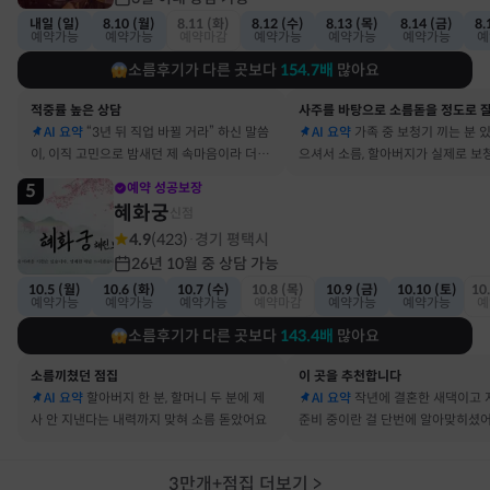
내일 (일)
8.10 (월)
8.11 (화)
8.12 (수)
8.13 (목)
8.14 (금)
8.
예약가능
예약가능
예약마감
예약가능
예약가능
예약가능
예
소름후기가 다른 곳보다
154.7
배
많아요
적중률 높은 상담
AI 요약
“3년 뒤 직업 바뀔 거라” 하신 말씀
AI 요약
가족 중 보청기 끼는 분 
이, 이직 고민으로 밤새던 제 속마음이라 더 신
으셔서 소름, 할아버지가 실제로 보
기했어요
요
5
예약 성공보장
혜화궁
신점
4.9
(
423
)
경기 평택시
·
26년 10월 중 상담 가능
10.5 (월)
10.6 (화)
10.7 (수)
10.8 (목)
10.9 (금)
10.10 (토)
10
예약가능
예약가능
예약가능
예약마감
예약가능
예약가능
예
소름후기가 다른 곳보다
143.4
배
많아요
소름끼쳤던 점집
이 곳을 추천합니다
AI 요약
할아버지 한 분, 할머니 두 분에 제
AI 요약
작년에 결혼한 새댁이고 
사 안 지낸다는 내력까지 맞혀 소름 돋았어요
준비 중이란 걸 단번에 알아맞히셨
3만개+점집 더보기
>