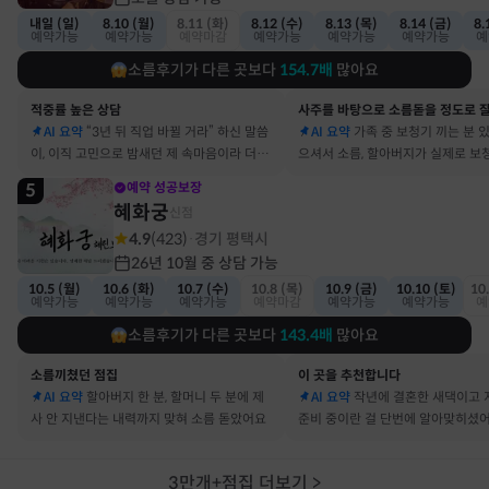
내일 (일)
8.10 (월)
8.11 (화)
8.12 (수)
8.13 (목)
8.14 (금)
8.
예약가능
예약가능
예약마감
예약가능
예약가능
예약가능
예
소름후기가 다른 곳보다
154.7
배
많아요
적중률 높은 상담
AI 요약
“3년 뒤 직업 바뀔 거라” 하신 말씀
AI 요약
가족 중 보청기 끼는 분 
이, 이직 고민으로 밤새던 제 속마음이라 더 신
으셔서 소름, 할아버지가 실제로 보
기했어요
요
5
예약 성공보장
혜화궁
신점
4.9
(
423
)
경기 평택시
·
26년 10월 중 상담 가능
10.5 (월)
10.6 (화)
10.7 (수)
10.8 (목)
10.9 (금)
10.10 (토)
10
예약가능
예약가능
예약가능
예약마감
예약가능
예약가능
예
소름후기가 다른 곳보다
143.4
배
많아요
소름끼쳤던 점집
이 곳을 추천합니다
AI 요약
할아버지 한 분, 할머니 두 분에 제
AI 요약
작년에 결혼한 새댁이고 
사 안 지낸다는 내력까지 맞혀 소름 돋았어요
준비 중이란 걸 단번에 알아맞히셨
3만개+점집 더보기
>