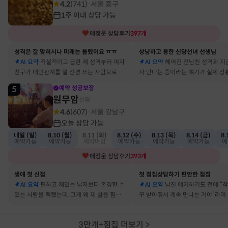
4.2
(
741
)
서울 중구
·
1주 이내 상담 가능
애정운
상담후기
397
개
성격은 잘 맞히시나 미래는 틀렸어요 ㅠㅠ
상냥하고 용한 신당선녀 선생님
AI 요약
직설적이고 급한 제 성격부터 여자
AI 요약
헤어진 전남친 성격과 지
친구가 대인관계를 덜 신경 쓰는 사람으로 바
자 만나는 중이라는 얘기가 실제 상
뀔 거란 말까지 그대로 현실이 됐어요
아서 인정할 수밖에 없었어요
5
예약 성공보장
원무암
신점
4.6
(
607
)
서울 강남구
·
오늘 상담 가능
내일 (일)
8.10 (월)
8.11 (화)
8.12 (수)
8.13 (목)
8.14 (금)
8.
예약가능
예약가능
예약마감
예약가능
예약가능
예약가능
예
애정운
상담후기
393
개
생애 첫 신점
첫 점집상담하기 편안한 점집
AI 요약
편하고 재밌는 남자보다 존경할 수
AI 요약
남친 얘기하기도 전에 “
있는 사람을 택했는데, 그게 왜 제 삶을 힘들게
꾸 받아줘서 계속 만나는 거야”라며
하는지 바로 집어내셔서 놀랐어요
어졌다 재회한 걸 정확히 짚었어요
3만개+점집 더보기
>