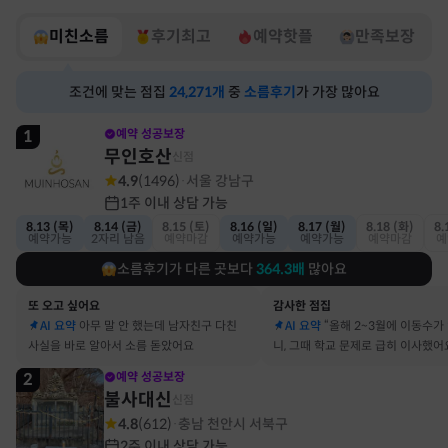
미친소름
후기최고
예약핫플
만족보장
조건에 맞는 점집
24,271
개
중
소름후기
가 가장 많아요
1
예약 성공보장
무인호산
신점
4.9
(
1496
)
서울 강남구
·
1주 이내 상담 가능
8.13 (목)
8.14 (금)
8.15 (토)
8.16 (일)
8.17 (월)
8.18 (화)
8.
예약가능
2자리 남음
예약마감
예약가능
예약가능
예약마감
예
소름후기가 다른 곳보다
364.3
배
많아요
또 오고 싶어요
감사한 점집
AI 요약
아무 말 안 했는데 남자친구 다친
AI 요약
“올해 2~3월에 이동수가
사실을 바로 알아서 소름 돋았어요
니, 그때 학교 문제로 급히 이사했어
2
예약 성공보장
불사대신
신점
4.8
(
612
)
충남 천안시 서북구
·
2주 이내 상담 가능