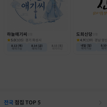
하늘애기씨
도희신당
신점
신점
5.0
(
105
)
·
경기 화성시
4.9
(
139
)
·
경남 양
내일 (일)
8.10
8.13 (목)
8.14 (금)
8.15 (토)
예약가능
예약
예약가능
예약가능
예약마감
전국
점집
TOP 5