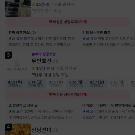
3.8
(
980
)
서울 광진구
·
직접 문의 필요
애정운
상담후기
680
개
진짜 이혼했습니다
신점 보는듯한 타로
AI 요약
타로에서 악마 카드 뽑자마자 ‘지금
AI 요약
취업 고민으로 당장은 어
헤어져야 한다’고 했는데, 진짜 거짓말투성이
개월만 기다려보라길래 기다렸더니, 
결혼 생활 끝에 이혼 숙고 중이에요
그 사람에게 고백받아 사귀게 됐어
3
예약 성공보장
무인호산
신점
4.9
(
1496
)
서울 강남구
·
1주 이내 상담 가능
8.13 (목)
8.14 (금)
8.15 (토)
8.16 (일)
8.17 (월)
8.18 (화)
8.
예약가능
2자리 남음
예약마감
예약가능
예약가능
예약마감
예
애정운
상담후기
647
개
또 방문하고 싶은 곳
다녀오니 마음이 너무 편안해지는 
AI 요약
‘5월에 이미 지나간 연애운’이라길
AI 요약
생년월일 풀자마자 “올해
래 의아했는데, 실제로 5월 소개팅으로 한참
놓쳤죠?”라며 1년 내내 남편과 고
고민했던 사람이 있었어요
딱 맞혀 놀랐어요
4
신당선녀
신점