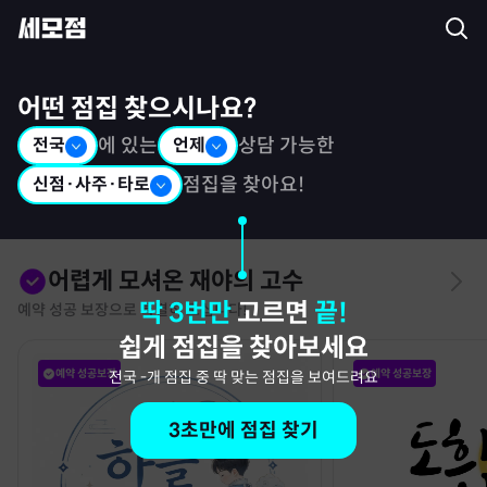
세모점: 광고없는 점집후기 커뮤니티
어떤 점집 찾으시나요?
전국
에 있는
언제
상담 가능한
신점·사주·타로
점집을 찾아요!
어렵게 모셔온 재야의 고수
딱 3번만
고르면
끝!
예약 성공 보장으로 특별히 모십니다!
쉽게 점집을 찾아보세요
예약 성공보장
예약 성공보장
전국
-
개 점집 중 딱 맞는 점집을 보여드려요
3초만에 점집 찾기