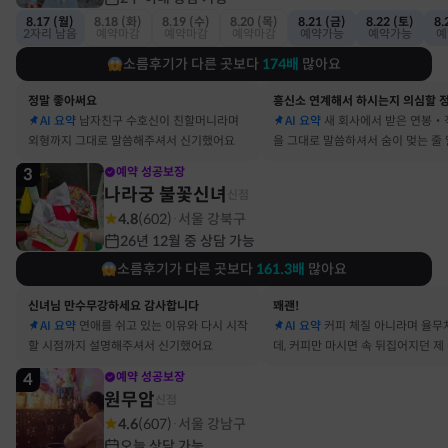
8.17 (월)
8.18 (화)
8.19 (수)
8.20 (목)
8.21 (금)
8.22 (토)
8.
2자리 남음
예약마감
예약마감
예약마감
예약가능
예약가능
예
소름후기가 다른 곳보다
174
배
많아요
정말 좋아써요
AI 요약
남자친구 수호신이 친할머니라며
AI 요약
새 회사에서 받은 연봉‧
외형까지 그대로 말씀해주셔서 신기했어요
을 그대로 말씀하셔서 숨이 멎는 줄
3
예약 성공보장
나라궁 불꽃신녀
신점
4.8
(
602
)
서울 강북구
·
26년 12월 중 상담 가능
소름후기가 다른 곳보다
161.3
배
많아요
신녀님 만수무강하세요 감사합니다
꽤괜!
AI 요약
연애를 쉬고 있는 이유와 다시 시작
AI 요약
커피 체질 아니라며 율무
할 시점까지 설명해주셔서 신기했어요
데, 커피만 마시면 속 뒤집어지던 제
맞았어요
4
예약 성공보장
원무암
신점
4.6
(
607
)
서울 강남구
·
오늘 상담 가능