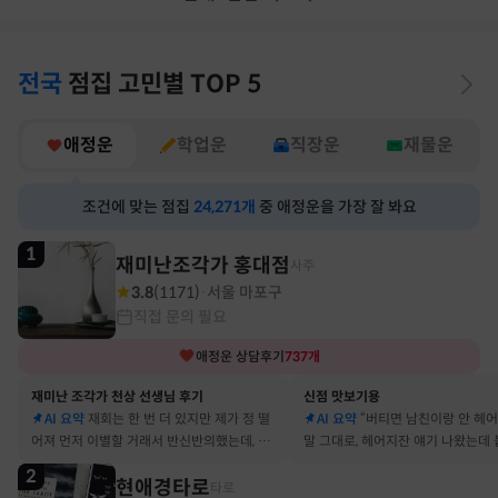
전국
점집
고민별
TOP 5
애정운
학업운
직장운
재물운
조건에 맞는 점집
24,271
개
중 애정운을 가장 잘 봐요
1
재미난조각가 홍대점
사주
3.8
(
1171
)
서울 마포구
·
직접 문의 필요
애정운
상담후기
737
개
재미난 조각가 천상 선생님 후기
신점 맛보기용
AI 요약
재회는 한 번 더 있지만 제가 정 떨
AI 요약
“버티면 남친이랑 안 헤
어져 먼저 이별할 거래서 반신반의했는데, 정
말 그대로, 헤어지잔 얘기 나왔는데 
말 재회 후 제가 먼저 헤어지자고 했어요
금도 연애 이어가고 있어요
2
현애경타로
타로