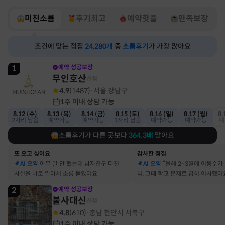
미친소름
후기최고
예약핫플
만족보장
조건에 맞는 점집
24,280
개
중
소름후기
가 가장 많아요
1
예약 성공보장
무인호산
신점
4.9
(
1487
)
서울 강남구
·
1주 이내 상담 가능
8.12 (수)
8.13 (목)
8.14 (금)
8.15 (토)
8.16 (일)
8.17 (월)
8.
2자리 남음
예약가능
예약가능
1자리 남음
예약가능
예약가능
예
소름후기가 다른 곳보다
364.3
배
많아요
또 오고 싶어요
감사한 점집
AI 요약
아무 말 안 했는데 남자친구 다친
AI 요약
“올해 2~3월에 이동수가
사실을 바로 알아서 소름 돋았어요
니, 그때 학교 문제로 급히 이사했어
2
예약 성공보장
불사대신
신점
4.8
(
610
)
충남 천안시 서북구
·
1주 이내 상담 가능