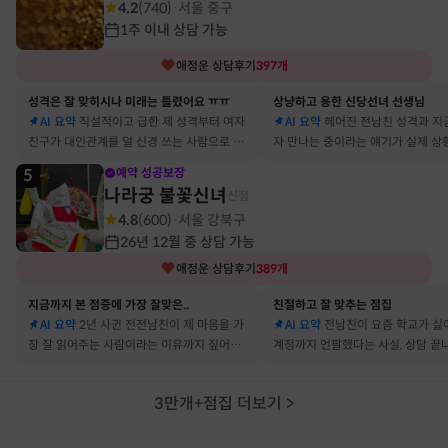
4.2
(
740
)
서울 중구
·
1주 이내 상담 가능
애정운
상담후기
397
개
성격은 잘 맞히시나 미래는 틀렸어요 ㅠㅠ
상냥하고 용한 신당선녀 선생님
AI 요약
직설적이고 급한 제 성격부터 여자
AI 요약
헤어진 전남친 성격과 지
친구가 대인관계를 덜 신경 쓰는 사람으로 바
자 만나는 중이라는 얘기가 실제 상
뀔 거란 말까지 그대로 현실이 됐어요
아서 인정할 수밖에 없었어요
5
예약 성공보장
나라궁 불꽃신녀
신점
4.8
(
600
)
서울 강북구
·
26년 12월 중 상담 가능
애정운
상담후기
389
개
지금까지 본 점중에 가장 잘맞은..
친절하고 잘 맞추는 점집
AI 요약
2년 사귄 전전남친이 제 마음을 가
AI 요약
전남친이 요즘 학교가 싫
장 잘 읽어주는 사람이라는 이유까지 짚어줘
계정까지 언팔했다는 사실, 상담 끝
서 재회 고민이 확실해졌어요
타 확인해보니 그대로였어요
3만개+점집 더보기
>