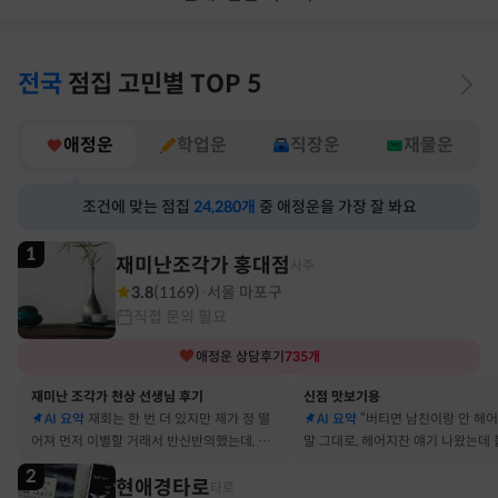
전국
점집
고민별
TOP 5
애정운
학업운
직장운
재물운
조건에 맞는 점집
24,280
개
중 애정운을 가장 잘 봐요
1
재미난조각가 홍대점
사주
3.8
(
1169
)
서울 마포구
·
직접 문의 필요
애정운
상담후기
735
개
재미난 조각가 천상 선생님 후기
신점 맛보기용
AI 요약
재회는 한 번 더 있지만 제가 정 떨
AI 요약
“버티면 남친이랑 안 헤
어져 먼저 이별할 거래서 반신반의했는데, 정
말 그대로, 헤어지잔 얘기 나왔는데 
말 재회 후 제가 먼저 헤어지자고 했어요
금도 연애 이어가고 있어요
2
현애경타로
타로