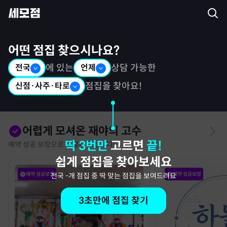
세모점: 광고없는 점집후기 커뮤니티
어떤 점집 찾으시나요?
전국
에 있는
언제
상담 가능한
신점·사주·타로
점집을 찾아요!
어렵게 모셔온 재야의 고수
딱 3번만
고르면
끝!
예약 성공 보장으로 특별히 모십니다!
쉽게 점집을 찾아보세요
예약 성공보장
예약 성공보장
전국
-
개 점집 중 딱 맞는 점집을 보여드려요
3초만에 점집 찾기