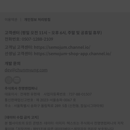
이용약관
|
개인정보 처리방침
고객센터 (평일 오전 11시 ~ 오후 6시, 주말 및 공휴일 휴무)
전화번호: 0507-1288-2109
고객님 고객센터: https://semojum.channel.io/
선생님 고객센터: https://semojum-shop-app.channel.io/
개발 문의
dev@chunmyung.com
주식회사 천명앤컴퍼니
대표이사 : 전재현 유현재
사업자등록번호 : 737-88-01507
통신판매업신고번호 : 제 2023-서울송파-0067 호
주소 : 서울특별시 송파구 올림픽로 289, 5층 (신천동, 잠실시그마타워)
[데이터 수집 금지 고지]
본 웹사이트의 모든 콘텐츠·데이터·이미지·텍스트는 주식회사 천명앤컴퍼니의 저작
물이며, 「저작권법」 제93조에 따른 데이터베이스제작자의 권리로 보호됩니다.