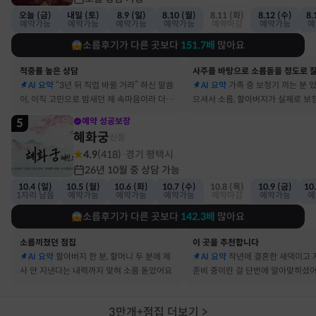
오늘 (금)
내일 (토)
8.9 (일)
8.10 (월)
8.11 (화)
8.12 (수)
8.
예약가능
예약가능
예약가능
예약가능
예약마감
예약가능
예
소름후기가 다른 곳보다
151.7
배
많아요
적중률 높은 상담
AI 요약
“3년 뒤 직업 바뀔 거라” 하신 말씀
AI 요약
가족 중 보청기 끼는 분 
이, 이직 고민으로 밤새던 제 속마음이라 더 신
으셔서 소름, 할아버지가 실제로 보
기했어요
요
5
예약 성공보장
혜화궁
신점
4.9
(
418
)
경기 평택시
·
26년 10월 중 상담 가능
10.4 (일)
10.5 (월)
10.6 (화)
10.7 (수)
10.8 (목)
10.9 (금)
10
1자리 남음
예약가능
예약가능
예약가능
예약마감
예약가능
예
소름후기가 다른 곳보다
142.3
배
많아요
소름끼쳤던 점집
이 곳을 추천합니다
AI 요약
할아버지 한 분, 할머니 두 분에 제
AI 요약
작년에 결혼한 새댁이고 
사 안 지낸다는 내력까지 맞혀 소름 돋았어요
준비 중이란 걸 단번에 알아맞히셨
3만개+점집 더보기
>