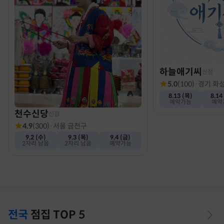
하늘애기씨
신점
5.0
(
100
)
·
경기 화
8.13 (목)
8.14
예약가능
예약
천수신당
신점
4.9
(
300
)
·
서울 금천구
9.2 (수)
9.3 (목)
9.4 (금)
2자리 남음
2자리 남음
예약가능
전국
점집
TOP 5