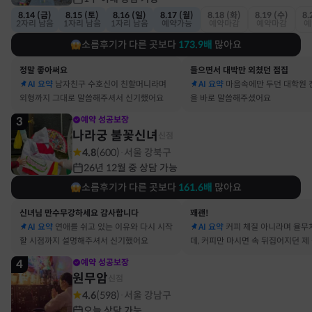
8.14 (금)
8.15 (토)
8.16 (일)
8.17 (월)
8.18 (화)
8.19 (수)
8.
2자리 남음
1자리 남음
1자리 남음
예약가능
예약마감
예약마감
예
소름후기가 다른 곳보다
173.9
배
많아요
정말 좋아써요
들으면서 대박만 외쳤던 점집
AI 요약
남자친구 수호신이 친할머니라며
AI 요약
마음속에만 두던 대학원 
외형까지 그대로 말씀해주셔서 신기했어요
을 바로 말씀해주셨어요
3
예약 성공보장
나라궁 불꽃신녀
신점
4.8
(
600
)
서울 강북구
·
26년 12월 중 상담 가능
소름후기가 다른 곳보다
161.6
배
많아요
신녀님 만수무강하세요 감사합니다
꽤괜!
AI 요약
연애를 쉬고 있는 이유와 다시 시작
AI 요약
커피 체질 아니라며 율무
할 시점까지 설명해주셔서 신기했어요
데, 커피만 마시면 속 뒤집어지던 제
맞았어요
4
예약 성공보장
원무암
신점
4.6
(
598
)
서울 강남구
·
오늘 상담 가능