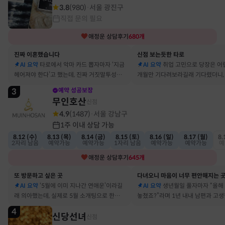
3.8
(
980
)
서울 광진구
·
직접 문의 필요
애정운
상담후기
680
개
진짜 이혼했습니다
신점 보는듯한 타로
AI 요약
타로에서 악마 카드 뽑자마자 ‘지금
AI 요약
취업 고민으로 당장은 어
헤어져야 한다’고 했는데, 진짜 거짓말투성이
개월만 기다려보라길래 기다렸더니, 
결혼 생활 끝에 이혼 숙고 중이에요
그 사람에게 고백받아 사귀게 됐어
3
예약 성공보장
무인호산
신점
4.9
(
1487
)
서울 강남구
·
1주 이내 상담 가능
8.12 (수)
8.13 (목)
8.14 (금)
8.15 (토)
8.16 (일)
8.17 (월)
8.
2자리 남음
예약가능
예약가능
1자리 남음
예약가능
예약가능
예
애정운
상담후기
645
개
또 방문하고 싶은 곳
다녀오니 마음이 너무 편안해지는 
AI 요약
‘5월에 이미 지나간 연애운’이라길
AI 요약
생년월일 풀자마자 “올해
래 의아했는데, 실제로 5월 소개팅으로 한참
놓쳤죠?”라며 1년 내내 남편과 고
고민했던 사람이 있었어요
딱 맞혀 놀랐어요
4
신당선녀
신점